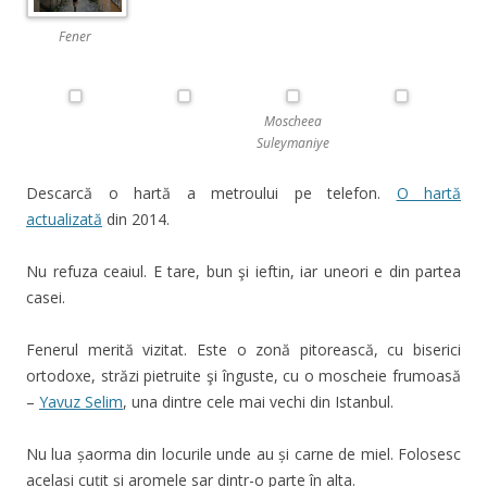
Fener
Moscheea
Suleymaniye
Descarcă o hartă a metroului pe telefon.
O hartă
actualizată
din 2014.
Nu refuza ceaiul. E tare, bun şi ieftin, iar uneori e din partea
casei.
Fenerul merită vizitat. Este o zonă pitorească, cu biserici
ortodoxe, străzi pietruite şi înguste, cu o moscheie frumoasă
–
Yavuz Selim
, una dintre cele mai vechi din Istanbul.
Nu lua șaorma din locurile unde au și carne de miel. Folosesc
același cuțit și aromele sar dintr-o parte în alta.