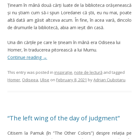
Țineam în mână două cărți luate de la biblioteca orășenească
și nu știam cum să-i spun Loredanei că știi, eu nu mai, poate
altă dată am găsit altceva acum. În fine, în acea vară, dincolo
de drumurile la bibliotecă, abia am ieșit din casă.
Una din cărțile pe care le țineam în mână era Odiseea lui
Homer, în traducerea pitorească a lui Murnu.
Continue reading
→
This entry was posted in
inspirație
,
note de lectură
and tagged
Homer
,
Odiseea
,
Ulise
on
February 8, 2021
by
Adrian Ciubotaru
.
“The left wing of the day of judgment”
Citisem la Pamuk (în “The Other Colors”) despre relația pe