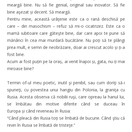
meargă bine. Nu să fie genial, original sau inovator. Să fie
bine aşezat și decent. Să meargă.
Pentru mine, această urâţenie este ca o rană deschisă pe
care – din masochism – refuz să mi-o cicatrizez. Este ca o
mamă iubitoare care găteşte bine, dar care apoi te pune să
mănânci în cea mai murdară bucătărie. Nu poți să te plângi
prea mult, e semn de neobrăzare, doar ai crescut acolo și ți-a
fost bine.
Acum ai fost puțin pe la oraș, ai venit înapoi și, gata, nu-ți mai
miroase bine?
Termin of-ul meu poetic, inutil şi penibil, sau cum doriţi să-i
spuneţi, cu povestea unui hangiu din Polonia, la graniţa cu
Rusia. Acesta observa că nobilii ruşi, care opreau la hanul lui,
se îmbătau din motive diferite când se duceau în
Europa și când reveneau în Rusia:
“Când pleacă din Rusia toți se îmbată de bucurie. Când ştiu că
revin în Rusia se îmbată de tristeţe.”