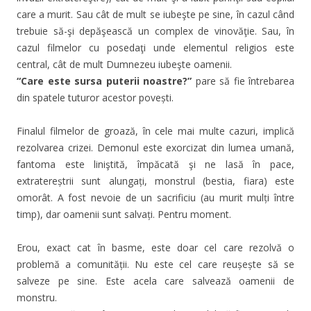
care a murit. Sau cât de mult se iubeşte pe sine, în cazul când
trebuie să-şi depăşească un complex de vinovăţie. Sau, în
cazul filmelor cu posedaţi unde elementul religios este
central, cât de mult Dumnezeu iubeşte oamenii.
“Care este sursa puterii noastre?”
pare să fie întrebarea
din spatele tuturor acestor povești.
Finalul filmelor de groază, în cele mai multe cazuri, implică
rezolvarea crizei. Demonul este exorcizat din lumea umană,
fantoma este liniştită, împăcată şi ne lasă în pace,
extratereștrii sunt alungați, monstrul (bestia, fiara) este
omorât. A fost nevoie de un sacrificiu (au murit mulți între
timp), dar oamenii sunt salvați. Pentru moment.
Erou, exact cat în basme, este doar cel care rezolvă o
problemă a comunității. Nu este cel care reușește să se
salveze pe sine. Este acela care salvează oamenii de
monstru.