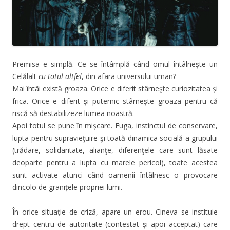
Premisa e simplă. Ce se întâmplă când omul întâlneşte un
Celălalt
cu totul altfel
, din afara universului uman?
Mai întâi există groaza. Orice e diferit stârneşte curiozitatea și
frica. Orice e diferit şi puternic stârneşte groaza pentru că
riscă să destabilizeze lumea noastră.
Apoi totul se pune în mișcare. Fuga, instinctul de conservare,
lupta pentru supravieţuire şi toată dinamica socială a grupului
(trădare, solidaritate, alianţe, diferenţele care sunt lăsate
deoparte pentru a lupta cu marele pericol), toate acestea
sunt activate atunci când oamenii întâlnesc o provocare
dincolo de granițele propriei lumi.
În orice situație de criză, apare un erou. Cineva se instituie
drept centru de autoritate (contestat şi apoi acceptat) care