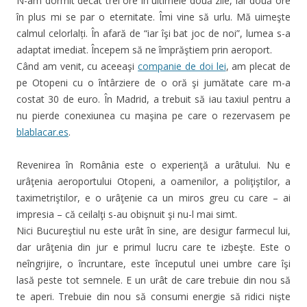
N-am dormit decât trei ore în ultimele două zile, iar două ore
în plus mi se par o eternitate. Îmi vine să urlu. Mă uimeşte
calmul celorlalți. În afară de “iar îşi bat joc de noi”, lumea s-a
adaptat imediat. Începem să ne împrăştiem prin aeroport.
Când am venit, cu aceeaşi
companie de doi lei
, am plecat de
pe Otopeni cu o întârziere de o oră şi jumătate care m-a
costat 30 de euro. În Madrid, a trebuit să iau taxiul pentru a
nu pierde conexiunea cu maşina pe care o rezervasem pe
blablacar.es
.
Revenirea în România este o experienţă a urâtului. Nu e
urâţenia aeroportului Otopeni, a oamenilor, a poliţiştilor, a
taximetriştilor, e o urâţenie ca un miros greu cu care – ai
impresia – că ceilalţi s-au obişnuit şi nu-l mai simt.
Nici Bucureştiul nu este urât în sine, are desigur farmecul lui,
dar urâţenia din jur e primul lucru care te izbeşte. Este o
neîngrijire, o încruntare, este începutul unei umbre care îşi
lasă peste tot semnele. E un urât de care trebuie din nou să
te aperi. Trebuie din nou să consumi energie să ridici nişte