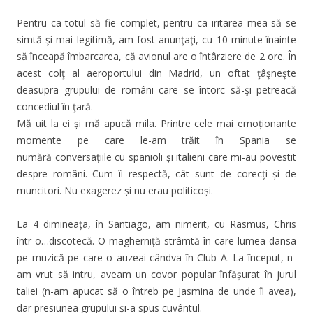
Pentru ca totul să fie complet, pentru ca iritarea mea să se
simtă şi mai legitimă, am fost anunţaţi, cu 10 minute înainte
să înceapă îmbarcarea, că avionul are o întârziere de 2 ore. În
acest colţ al aeroportului din Madrid, un oftat ţâşneşte
deasupra grupului de români care se întorc să-şi petreacă
concediul în ţară.
Mă uit la ei și mă apucă mila. Printre cele mai emoționante
momente pe care le-am trăit în Spania se
numără conversațiile cu spanioli și italieni care mi-au povestit
despre români. Cum îi respectă, cât sunt de corecți și de
muncitori. Nu exagerez și nu erau politicoși.
La 4 dimineața, în Santiago, am nimerit, cu Rasmus, Chris
într-o…discotecă. O magherniță strâmtă în care lumea dansa
pe muzică pe care o auzeai cândva în Club A. La început, n-
am vrut să intru, aveam un covor popular înfășurat în jurul
taliei (n-am apucat să o întreb pe Jasmina de unde îl avea),
dar presiunea grupului și-a spus cuvântul.