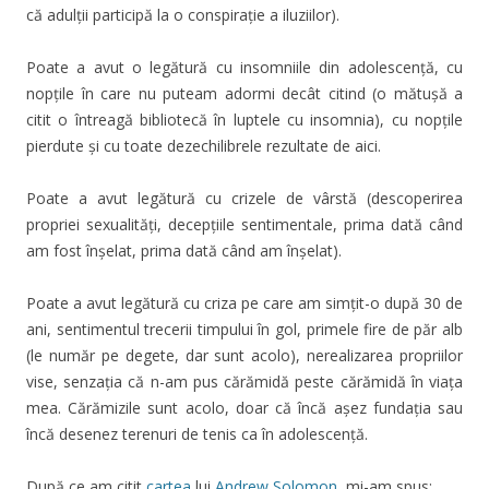
că adulții participă la o conspirație a iluziilor).
Poate a avut o legătură cu insomniile din adolescență, cu
nopțile în care nu puteam adormi decât citind (o mătușă a
citit o întreagă bibliotecă în luptele cu insomnia), cu nopțile
pierdute și cu toate dezechilibrele rezultate de aici.
Poate a avut legătură cu crizele de vârstă (descoperirea
propriei sexualități, decepțiile sentimentale, prima dată când
am fost înșelat, prima dată când am înșelat).
Poate a avut legătură cu criza pe care am simțit-o după 30 de
ani, sentimentul trecerii timpului în gol, primele fire de păr alb
(le număr pe degete, dar sunt acolo), nerealizarea propriilor
vise, senzația că n-am pus cărămidă peste cărămidă în viața
mea. Cărămizile sunt acolo, doar că încă așez fundația sau
încă desenez terenuri de tenis ca în adolescență.
După ce am citit
cartea
lui
Andrew Solomon
, mi-am spus: