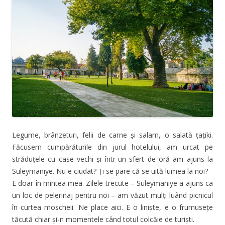
Legume, brânzeturi, felii de carne și salam, o salată țațiki.
Făcusem cumpărăturile din jurul hotelului, am urcat pe
străduțele cu case vechi și într-un sfert de oră am ajuns la
Süleymaniye. Nu e ciudat? Ți se pare că se uită lumea la noi?
E doar în mintea mea. Zilele trecute – Süleymaniye a ajuns ca
un loc de pelerinaj pentru noi – am văzut mulți luând picnicul
în curtea moscheii. Ne place aici. E o liniște, e o frumusețe
tăcută chiar și-n momentele când totul colcăie de turiști.