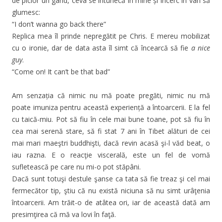
de picior un gând, ceva se întunecă în mine și încerc în van să
glumesc:
“I don’t wanna go back there”
Replica mea îl prinde nepregătit pe Chris. E mereu mobilizat
cu o ironie, dar de data asta îl simt că încearcă să fie
a nice
guy
.
“Come on! It can’t be that bad”
Am senzația că nimic nu mă poate pregăti, nimic nu mă
poate imuniza pentru această experiență a întoarcerii. E la fel
cu taică-miu. Pot să fiu în cele mai bune toane, pot să fiu în
cea mai serenă stare, să fi stat 7 ani în Tibet alături de cei
mai mari maeştri buddhişti, dacă revin acasă şi-l văd beat, o
iau razna. E o reacţie viscerală, este un fel de vomă
sufletească pe care nu mi-o pot stăpâni.
Dacă sunt totuşi destule şanse ca tata să fie treaz şi cel mai
fermecător tip, ştiu că nu există niciuna să nu simt urâţenia
întoarcerii. Am trăit-o de atâtea ori, iar de această dată am
presimţirea că mă va lovi în faţă.