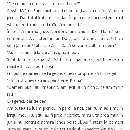
“De ce nu facem asta și-n parc, la noi?”
Revăd IOR-ul. Sunt mult locuri unde poți așeza o pătură pe un
picnic. Dar totul îmi pare ciudat. În parcurile bucureștene mai
văd, uneori, muncitori mâncând pe iarbă.
Încerc să-mi imaginez. Noi doi la un picnic în IOR. Nu mă simt
confortabil. Aș fi atent în jur. Dacă se uită cineva la noi? Dacă
se uiță mirați? Uite-i pe ăia… Dacă se vor revolta oamenii?
“Auziți, mâncați la voi acasă, nu în parc!”
Sunt bun la scenarită. Văd câini maidanezi, văd cerșetori
insistenți, copii pofticioși.
Grupul de oameni se lărgește. Cineva propune să fim legați.
“Să-i țină cineva strâns până vine Poliția”
“Oameni buni, ați înnebunit, am ieșit la un picnic, ce am făcut
rău?”
Exagerez, dar de ce?
Am putea să luăm picnicul în parc, la noi, dar nu m-aș simți în
largul meu. Nu știu, aș fi prea încordat, m-aș uita prea mult în
jur și nu pentru a admira leneș peisajul. Aș fi atent la oameni
și m-aș gândi cum se vede tot tabloul. Exagerez din nou. De