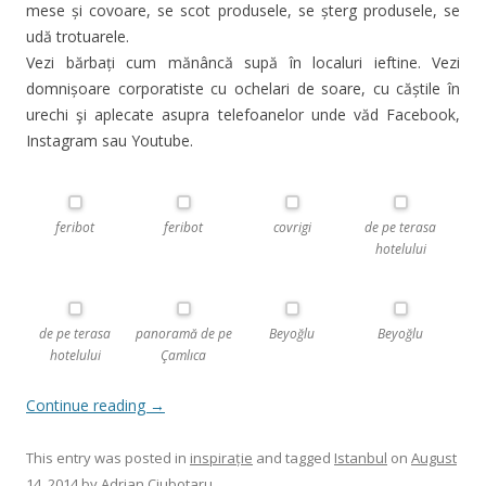
mese și covoare, se scot produsele, se șterg produsele, se
udă trotuarele.
Vezi bărbați cum mănâncă supă în localuri ieftine. Vezi
domnișoare corporatiste cu ochelari de soare, cu căștile în
urechi şi aplecate asupra telefoanelor unde văd Facebook,
Instagram sau Youtube.
feribot
feribot
covrigi
de pe terasa
hotelului
de pe terasa
panoramă de pe
Beyoğlu
Beyoğlu
hotelului
Çamlıca
Continue reading
→
This entry was posted in
inspirație
and tagged
Istanbul
on
August
14, 2014
by
Adrian Ciubotaru
.