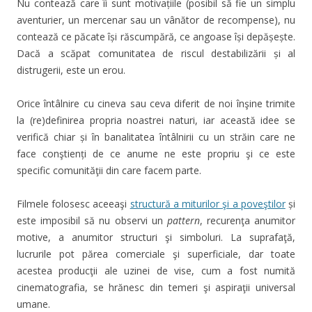
Nu contează care îi sunt motivațiile (posibil să fie un simplu
aventurier, un mercenar sau un vânător de recompense), nu
contează ce păcate își răscumpără, ce angoase își depășește.
Dacă a scăpat comunitatea de riscul destabilizării și al
distrugerii, este un erou.
Orice întâlnire cu cineva sau ceva diferit de noi înşine trimite
la (re)definirea propria noastrei naturi, iar această idee se
verifică chiar și în banalitatea întâlnirii cu un străin care ne
face conştienți de ce anume ne este propriu şi ce este
specific comunităţii din care facem parte.
Filmele folosesc aceeaşi
structură a miturilor şi a poveştilor
și
este imposibil să nu observi un
pattern
, recurenţa anumitor
motive, a anumitor structuri şi simboluri. La suprafaţă,
lucrurile pot părea comerciale şi superficiale, dar toate
acestea producţii ale uzinei de vise, cum a fost numită
cinematografia, se hrănesc din temeri şi aspiraţii universal
umane.