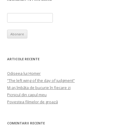
ARTICOLE RECENTE
Odiseea lui Homer
“The left wing of the day of judgment”
M-aș îmbăta de bucurie în fiecare zi
Picnicul din capul meu
Povestea filmelor de groază
COMENTARII RECENTE