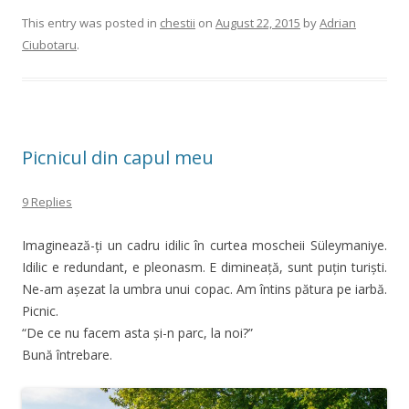
This entry was posted in
chestii
on
August 22, 2015
by
Adrian
Ciubotaru
.
Picnicul din capul meu
9 Replies
Imaginează-ți un cadru idilic în curtea moscheii Süleymaniye.
Idilic e redundant, e pleonasm. E dimineață, sunt puțin turiști.
Ne-am așezat la umbra unui copac. Am întins pătura pe iarbă.
Picnic.
“De ce nu facem asta și-n parc, la noi?”
Bună întrebare.