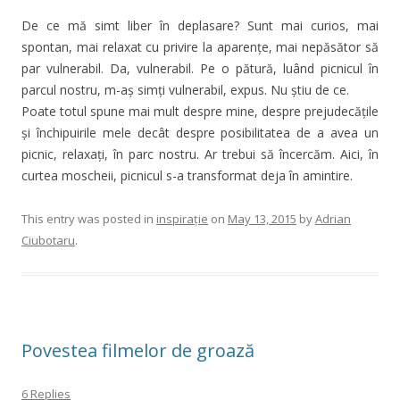
De ce mă simt liber în deplasare? Sunt mai curios, mai
spontan, mai relaxat cu privire la aparențe, mai nepăsător să
par vulnerabil. Da, vulnerabil. Pe o pătură, luând picnicul în
parcul nostru, m-aș simți vulnerabil, expus. Nu știu de ce.
Poate totul spune mai mult despre mine, despre prejudecățile
și închipuirile mele decât despre posibilitatea de a avea un
picnic, relaxați, în parc nostru. Ar trebui să încercăm. Aici, în
curtea moscheii, picnicul s-a transformat deja în amintire.
This entry was posted in
inspirație
on
May 13, 2015
by
Adrian
Ciubotaru
.
Povestea filmelor de groază
6 Replies