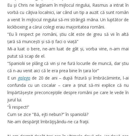
Eu şi Chris ne legănam în mijlocul ringului, Rasmus a intrat în
vorbă cu câţiva localnici, iar când un tip a auzit că sunt român
a venit în mijlocul ringului să-mi strângă mâna. Un luptător de
kickboxing a cărui colegi erau majoritatea români.
“Eu îi respect pe români, știu cât este de greu să vii în altă
țară să muncești și să-ți faci o viață”
Mi-a luat o bere, ne-am luat de gât și, vorba vine, n-am mai
putut să scap de el.
“Spaniolii se plâng că vin și ne fură locurile de muncă, dar știu
că n-au venit aici că le era prea bine în țara lor”
E un
galego
de 20 de ani – după frizură și îmbrăcăminte, l-ai
confunda cu un cocalar – care a ținut să-mi explice că nu
împărtășește preconcepțiile despre români pe care le vede în
jurul lui.
“Îi respect!”
Cum se zice “Bă, ejti nebun?” în spaniolă?
Ne-am despărţit îmbrăţişându-ne ca fraţii.