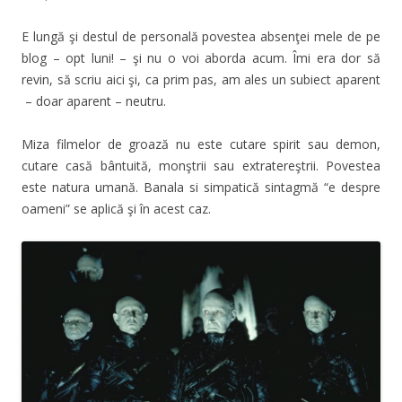
E lungă şi destul de personală povestea absenţei mele de pe
blog – opt luni! – şi nu o voi aborda acum. Îmi era dor să
revin, să scriu aici şi, ca prim pas, am ales un subiect aparent
– doar aparent – neutru.
Miza filmelor de groază nu este cutare spirit sau demon,
cutare casă bântuită, monştrii sau extratereştrii. Povestea
este natura umană. Banala si simpatică sintagmă “e despre
oameni” se aplică şi în acest caz.