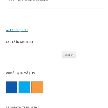
Post
←
Older posts
navigation
CAUTĂ ÎN ARTICOLE
Search
for:
URMĂREŞTE-MĂ ŞI PE
ABONEAZĂ-TE PRIN EMAIL