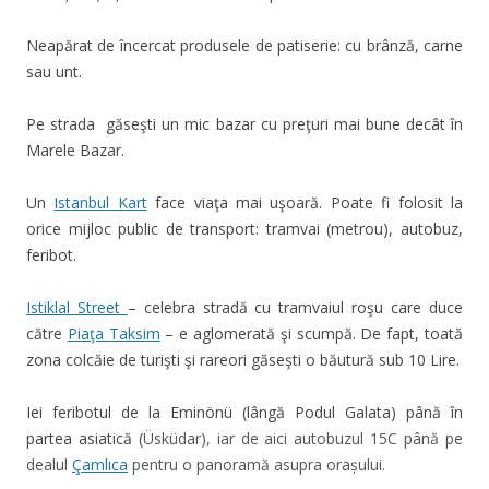
Neapărat de încercat produsele de patiserie: cu brânză, carne
sau unt.
Pe strada găseşti un mic bazar cu preţuri mai bune decât în
Marele Bazar.
Un
Istanbul Kart
face viaţa mai uşoară. Poate fi folosit la
orice mijloc public de transport: tramvai (metrou), autobuz,
feribot.
Istiklal Street
– celebra stradă cu tramvaiul roşu care duce
către
Piaţa Taksim
– e aglomerată şi scumpă. De fapt, toată
zona colcăie de turişti şi rareori găseşti o băutură sub 10 Lire.
Iei feribotul de la Eminönü (lângă Podul Galata) până în
partea asiatică (
Üsküdar), iar de aici autobuzul 15C până pe
dealul
Çamlıca
pentru o panoramă asupra orașului.