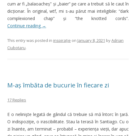
cum ar fi „balaoacheș” și „baier” pe care a trebuit să le caut în
dicționar. În original, wtf, mi s-au părut mai inteligibile: “dark
complexioned chap” și “the knotted cords”.
Continue reading
→
This entry was posted in
inspirație
on
January 8, 2021
by
Adrian
Ciubotaru
.
M-aș îmbăta de bucurie în fiecare zi
17 Replies
E o nelinişte legată de gândul că trebuie să mă întorc în ţară.
O indispoziţie, o irascibilitate. Stau la terasă în Santiago. Cu o
zi înainte, am terminat – probabil – experiența vieții, dar apuc