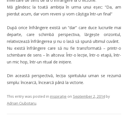
inversare de sens de la o înfrângere la o victorie.
Mă gândesc la toată ambiția în urma unui eșec: “Da, am
pierdut acum, dar vom reveni și vom câștiga într-un final”
După orice înfrângere există un “dar” care duce lucrurile mai
departe, care schimbă perspectiva, lărgește orizontul,
relativizează înfrângerea și nu o lasă să spună ultimul cuvânt.
Nu există înfrângere care să nu fie transformată – printr-o
schimbare de sens – în altceva: Într-o lecție, într-o etapă, într-
un mic hop, într-un ritual de inițiere.
Din această perspectivă, lecția spiritulului uman se rezumă
simplu: încearcă, încearcă până la victorie.
This entry was posted in
inspirație
on
September 2, 2014
by
Adrian Ciubotaru
.