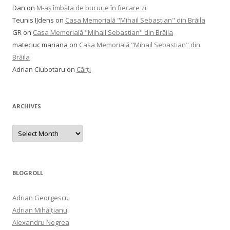
Dan
on
M-aș îmbăta de bucurie în fiecare zi
Teunis IJdens
on
Casa Memorială "Mihail Sebastian" din Brăila
GR
on
Casa Memorială "Mihail Sebastian" din Brăila
mateciuc mariana
on
Casa Memorială "Mihail Sebastian" din
Brăila
Adrian Ciubotaru
on
Cărți
ARCHIVES
Archives
BLOGROLL
Adrian Georgescu
Adrian Mihălțianu
Alexandru Negrea