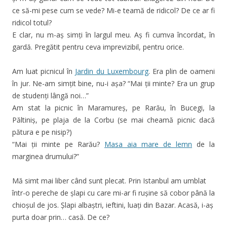
ce să-mi pese cum se vede? Mi-e teamă de ridicol? De ce ar fi
ridicol totul?
E clar, nu m-aș simți în largul meu. Aș fi cumva încordat, în
gardă. Pregătit pentru ceva imprevizibil, pentru orice.
Am luat picnicul în
Jardin du Luxembourg
. Era plin de oameni
în jur. Ne-am simțit bine, nu-i așa? “Mai ții minte? Era un grup
de studenți lângă noi…”
Am stat la picnic în Maramureș, pe Rarău, în Bucegi, la
Păltiniș, pe plaja de la Corbu (se mai cheamă picnic dacă
pătura e pe nisip?)
“Mai ții minte pe Rarău?
Masa aia mare de lemn
de la
marginea drumului?”
Mă simt mai liber când sunt plecat. Prin Istanbul am umblat
într-o pereche de șlapi cu care mi-ar fi rușine să cobor până la
chioșul de jos. Șlapi albaștri, ieftini, luați din Bazar. Acasă, i-aș
purta doar prin… casă. De ce?