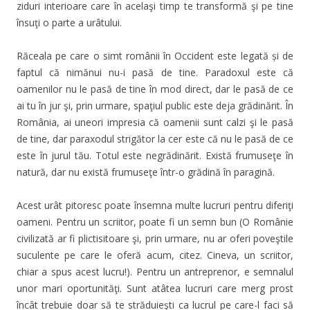
ziduri interioare care în acelaşi timp te transformă şi pe tine
însuţi o parte a urâtului.
Răceala pe care o simt românii în Occident este legată și de
faptul că nimănui nu-i pasă de tine. Paradoxul este că
oamenilor nu le pasă de tine în mod direct, dar le pasă de ce
ai tu în jur şi, prin urmare, spaţiul public este deja grădinărit. În
România, ai uneori impresia că oamenii sunt calzi şi le pasă
de tine, dar paraxodul strigător la cer este că nu le pasă de ce
este în jurul tău. Totul este negrădinărit. Există frumuseţe în
natură, dar nu există frumuseţe într-o grădină în paragină.
Acest urât pitoresc poate însemna multe lucruri pentru diferiţi
oameni. Pentru un scriitor, poate fi un semn bun (O Românie
civilizată ar fi plictisitoare şi, prin urmare, nu ar oferi poveştile
suculente pe care le oferă acum, citez. Cineva, un scriitor,
chiar a spus acest lucru!). Pentru un antreprenor, e semnalul
unor mari oportunităţi. Sunt atâtea lucruri care merg prost
încât trebuie doar să te străduieşti ca lucrul pe care-l faci să