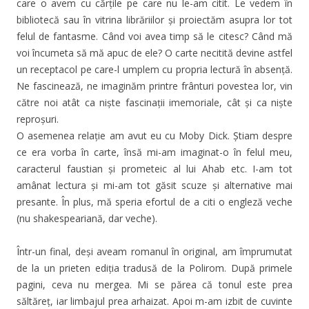
care o avem cu cărțile pe care nu le-am citit. Le vedem în
bibliotecă sau în vitrina librăriilor și proiectăm asupra lor tot
felul de fantasme. Când voi avea timp să le citesc? Când mă
voi încumeta să mă apuc de ele? O carte necitită devine astfel
un receptacol pe care-l umplem cu propria lectură în absență.
Ne fascinează, ne imaginăm printre frânturi povestea lor, vin
către noi atât ca niște fascinații imemoriale, cât și ca niște
reproșuri.
O asemenea relație am avut eu cu Moby Dick. Știam despre
ce era vorba în carte, însă mi-am imaginat-o în felul meu,
caracterul faustian și prometeic al lui Ahab etc. I-am tot
amânat lectura și mi-am tot găsit scuze și alternative mai
presante. În plus, mă speria efortul de a citi o engleză veche
(nu shakespeariană, dar veche).
Într-un final, deși aveam romanul în original, am împrumutat
de la un prieten ediția tradusă de la Polirom. După primele
pagini, ceva nu mergea. Mi se părea că tonul este prea
săltăreț, iar limbajul prea arhaizat. Apoi m-am izbit de cuvinte