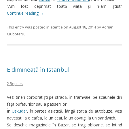
“Am fost deprimat toată viața și n-am știut”
Continue reading
→
This entry was posted in
atentie
on
August 18, 2014
by
Adrian
Ciubotaru
.
E dimineaţă în Istanbul
2 Replies
Vezi tineri corporatiști pe stradă, în tramvaie, pe scaunele din
faţa bufeturilor sau a patiseriilor.
În
Üsküdar
, în partea asiatică, lângă stația de autobuze, vezi
navetiști la o cafea, la un ceai, la un covrig, la un sandwich.
Se deschid magazinele în Bazar, se trag obloane, se întind