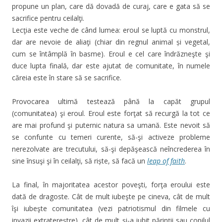
propune un plan, care dă dovadă de curaj, care e gata să se
sacrifice pentru ceilalţi.
Lecţia este veche de când lumea: eroul se luptă cu monstrul,
dar are nevoie de aliaţi (chiar din regnul animal și vegetal,
cum se întâmplă în basme). Eroul e cel care îndrăzneşte şi
duce lupta finală, dar este ajutat de comunitate, în numele
căreia este în stare să se sacrifice.
Provocarea ultimă testează până la capăt grupul
(comunitatea) şi eroul. Eroul este forţat să recurgă la tot ce
are mai profund şi puternic natura sa umană. Este nevoit să
se confunte cu temeri curente, să-şi activeze probleme
nerezolvate are trecutului, să-şi depăşească neîncrederea în
sine însuşi şi în ceilalţi, să riște, să facă un
leap of faith
.
La final, în majoritatea acestor poveşti, forţa eroului este
dată de dragoste. Cât de mult iubeşte pe cineva, cât de mult
îşi iubeşte comunitatea (vezi patriotismul din filmele cu
invazii extratereştre), cât de mult şi-a iubit părinţii sau copilul