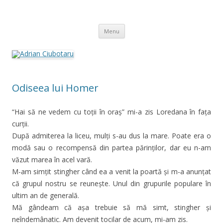
Adrian Ciubotaru
Skip
Menu
to
content
Odiseea lui Homer
“Hai să ne vedem cu toții în oraș” mi-a zis Loredana în fața
curții.
După admiterea la liceu, mulți s-au dus la mare. Poate era o
modă sau o recompensă din partea părinților, dar eu n-am
văzut marea în acel vară.
M-am simțit stingher când ea a venit la poartă și m-a anunțat
că grupul nostru se reunește. Unul din grupurile populare în
ultim an de generală.
Mă gândeam că așa trebuie să mă simt, stingher și
neîndemânatic. Am devenit tocilar de acum, mi-am zis.