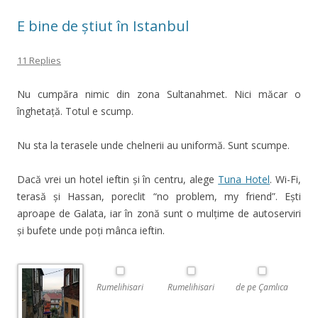
E bine de știut în Istanbul
11 Replies
Nu cumpăra nimic din zona Sultanahmet. Nici măcar o
înghetață. Totul e scump.
Nu sta la terasele unde chelnerii au uniformă. Sunt scumpe.
Dacă vrei un hotel ieftin și în centru, alege
Tuna Hotel
. Wi-Fi,
terasă și Hassan, poreclit “no problem, my friend”. Ești
aproape de Galata, iar în zonă sunt o mulțime de autoserviri
și bufete unde poți mânca ieftin.
Rumelihisari
Rumelihisari
de pe Çamlıca