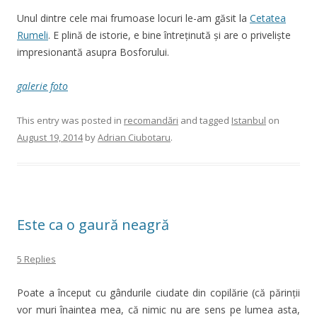
Unul dintre cele mai frumoase locuri le-am găsit la
Cetatea
Rumeli
. E plină de istorie, e bine întreținută și are o priveliște
impresionantă asupra Bosforului.
galerie foto
This entry was posted in
recomandări
and tagged
Istanbul
on
August 19, 2014
by
Adrian Ciubotaru
.
Este ca o gaură neagră
5 Replies
Poate a început cu gândurile ciudate din copilărie (că părinții
vor muri înaintea mea, că nimic nu are sens pe lumea asta,