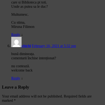
care si Biblioteca pt toti.
Unde as putea sa le duc?
Multumesc.
Cu stima,
Miruna Filimon
Reply
↓
chichi
February 16, 2021 at 5:32 pm
bună dimineața.
comentarii închise intenționat?
nu contează.
welcome back
Reply
↓
Leave a Reply
Your email address will not be published.
Required fields are
marked
*