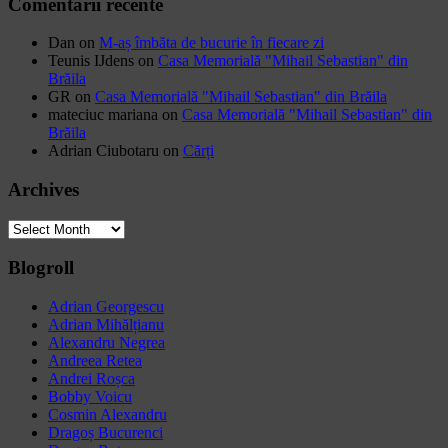
Comentarii recente
Dan
on
M-aș îmbăta de bucurie în fiecare zi
Teunis IJdens
on
Casa Memorială "Mihail Sebastian" din
Brăila
GR
on
Casa Memorială "Mihail Sebastian" din Brăila
mateciuc mariana
on
Casa Memorială "Mihail Sebastian" din
Brăila
Adrian Ciubotaru
on
Cărți
Archives
Archives
Blogroll
Adrian Georgescu
Adrian Mihălțianu
Alexandru Negrea
Andreea Retea
Andrei Roșca
Bobby Voicu
Cosmin Alexandru
Dragoș Bucurenci