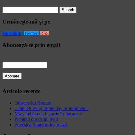
Search
for:
Urmăreşte-mă şi pe
Facebook
Twitter
RSS
Abonează-te prin email
Articole recente
Odiseea lui Homer
“The left wing of the day of judgment”
M-aș îmbăta de bucurie în fiecare zi
Picnicul din capul meu
Povestea filmelor de groază