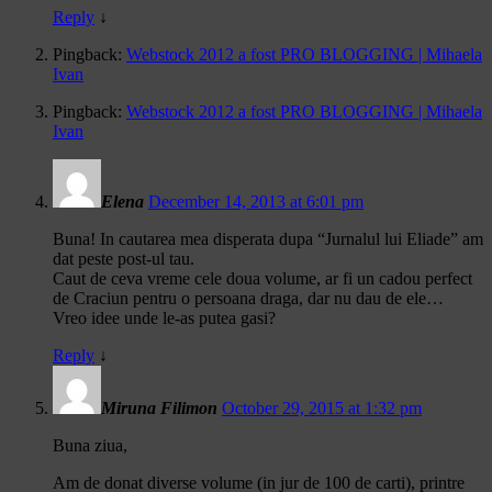
Reply
↓
Pingback:
Webstock 2012 a fost PRO BLOGGING | Mihaela
Ivan
Pingback:
Webstock 2012 a fost PRO BLOGGING | Mihaela
Ivan
Elena
December 14, 2013 at 6:01 pm
Buna! In cautarea mea disperata dupa “Jurnalul lui Eliade” am
dat peste post-ul tau.
Caut de ceva vreme cele doua volume, ar fi un cadou perfect
de Craciun pentru o persoana draga, dar nu dau de ele…
Vreo idee unde le-as putea gasi?
Reply
↓
Miruna Filimon
October 29, 2015 at 1:32 pm
Buna ziua,
Am de donat diverse volume (in jur de 100 de carti), printre