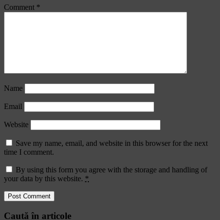
Comment
*
Name
Email
Website
Save my name, email, and website in this browser for the next
time I comment.
By using this form you agree with the storage and handling of
your data by this website.
*
Caută în articole