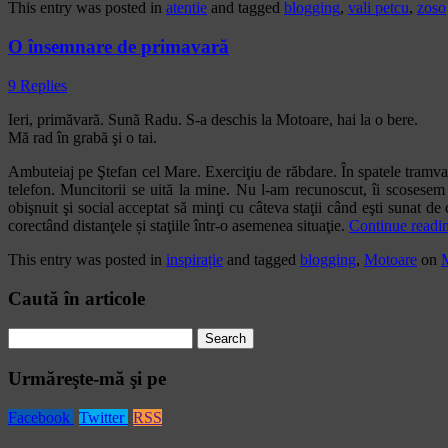
This entry was posted in
atentie
and tagged
blogging
,
vali petcu
,
zoso
O însemnare de primavară
9 Replies
Ieri, primăvară. Sună Radu. S-a deschis la Motoare, hai la o bere.
Mă rad în grabă şi o tai.
Ambuteiaj pe Ştefan cel Mare. Exerciţiu de răbdare. În spatele tramvai
telefon. Muncitorii se uită la mine. Nu l-am recunoscut, îi scosesem v
obişnuit şi social acceptat să minţi cu câteva staţii când eşti sunat de
corectând distanţele și staţiile într-o asemenea situaţie.
Continue readi
This entry was posted in
inspirație
and tagged
blogging
,
Motoare
on
Caută în articole
Search
for:
Urmăreşte-mă şi pe
Facebook
Twitter
RSS