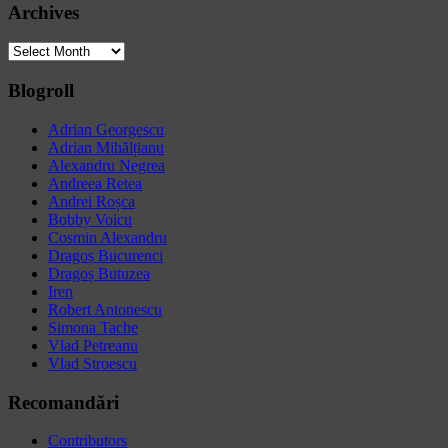
Archives
Archives
Blogroll
Adrian Georgescu
Adrian Mihălțianu
Alexandru Negrea
Andreea Retea
Andrei Roșca
Bobby Voicu
Cosmin Alexandru
Dragoș Bucurenci
Dragoș Butuzea
Iren
Robert Antonescu
Simona Tache
Vlad Petreanu
Vlad Stroescu
Recomandări
Contributors