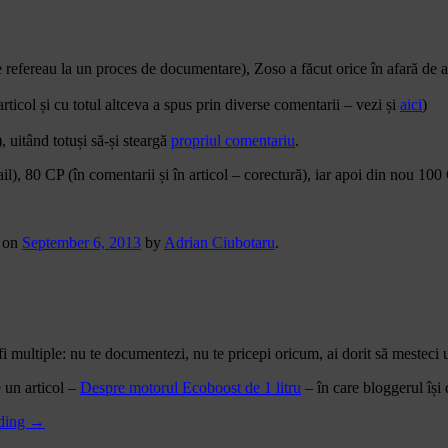
 refereau la un proces de documentare), Zoso a făcut orice în afară de a
articol și cu totul altceva a spus prin diverse comentarii – vezi și
aici
)
, uitând totuși să-și steargă
propriul comentariu
.
), 80 CP (în comentarii și în articol – corectură), iar apoi din nou 100 CP 
on
September 6, 2013
by
Adrian Ciubotaru
.
i multiple: nu te documentezi, nu te pricepi oricum, ai dorit să mesteci un
 un articol –
Despre motorul Ecoboost de 1 litru
– în care bloggerul își 
ading
→