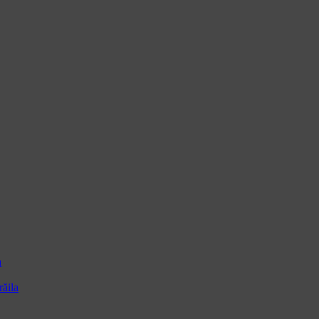
a
ăila