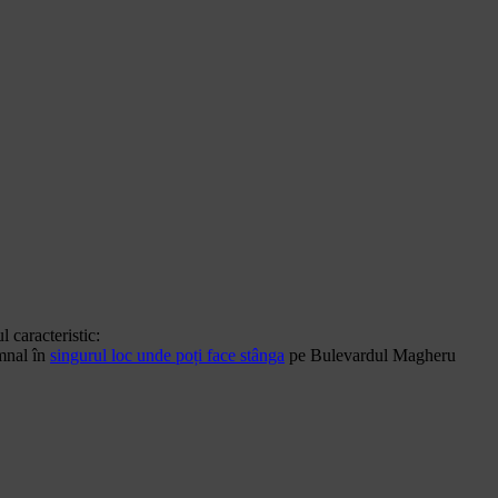
ul caracteristic:
emnal în
singurul loc unde poți face stânga
pe Bulevardul Magheru