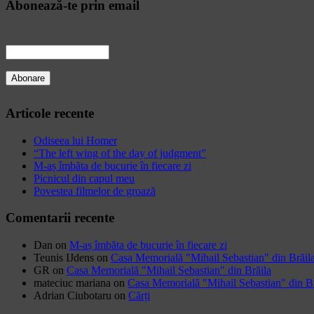
Abonează-te prin email
Articole recente
Odiseea lui Homer
“The left wing of the day of judgment”
M-aș îmbăta de bucurie în fiecare zi
Picnicul din capul meu
Povestea filmelor de groază
Comentarii recente
Dan
on
M-aș îmbăta de bucurie în fiecare zi
Teunis IJdens
on
Casa Memorială "Mihail Sebastian" din Brăil
GR
on
Casa Memorială "Mihail Sebastian" din Brăila
mateciuc mariana
on
Casa Memorială "Mihail Sebastian" din Br
Adrian Ciubotaru
on
Cărți