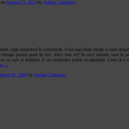
on
August 13, 2013
by
Adrian Ciubotaru
.
ului, nişte muncitori în construcţii. Unul mai tânăr citeşte o carte des
ibraţia pentru poză de ieri. Alex: mai vii? În zece minute, sunt în pia
 cei cu care ai întâlnire. E un catalizator psihic al aşteptării. Cred că
ng
→
March 29, 2006
by
Adrian Ciubotaru
.