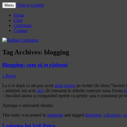
Skip to content
Menu
Adrian Ciubotaru
Home
Cărți
Ciubotaru
Contact
Tag Archives:
blogging
Blogging: cum să te răzbuni
1 Reply
La o zi după ce am pus acest
print screen
pe twitter (în ideea “lucrezi 
– mințind: am scris
aici
cât consumă în diferite contexte noua Fiesta (
p
– bravând aiurea și comparând merele cu perele: una e consumul pe ben
Aproape e amuzantă situația.
This entry was posted in
inspirație
and tagged
blogging
,
vali petcu
,
zo
Lașitatea lui Vali Petcu