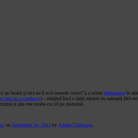
cu un brand și nici nu îi scrii numele corect”), a urmat
răzbunarea
în stil
e care nu a condus-o
) – mințind încă o dată: nimeni nu așteaptă fără s
zină și alta este treaba cu cel pe motorină.
so
on
September 16, 2013
by
Adrian Ciubotaru
.