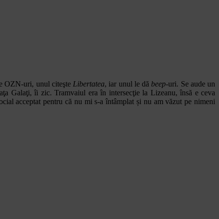
pre OZN-uri, unul citeşte
Libertatea
, iar unul le dă
beep
-uri. Se aude un
ţa Galaţi, îi zic. Tramvaiul era în intersecţie la Lizeanu, însă e ceva
 e social acceptat pentru că nu mi s-a întâmplat și nu am văzut pe nimeni