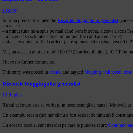
1 Reply
În urma precizărilor mele din
Riscurile bloggingului generalist
(care se
– a atacat
– a mințit (una mi-a spus pe mail când l-am întrebat, altceva a scris în 
– a încercat să schimbe subiectul mințind (de când am eu carnet)
– și-a șters update-urile la articol (care spuneau că mașina avea 80 CP)
Mașina aceea a avut pe rând: 100 CP (în articolul inițial), 91 CP (în mail
I have no further comments.
This entry was posted in
atentie
and tagged
blogging
,
vali petcu
,
zoso
Riscurile bloggingului generalist
13 Replies
Riscul cel mare este să vorbești în necunoștință de cauză. Motivele ar f
Un exemplu recent (mă mir că nu a fost sesizat de nimeni) îl constituie
Cu această ocazie, sunt trei idei pe care le punctez scurt:
Continue re