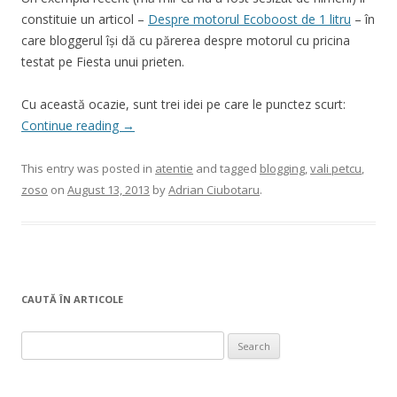
constituie un articol –
Despre motorul Ecoboost de 1 litru
– în
care bloggerul își dă cu părerea despre motorul cu pricina
testat pe Fiesta unui prieten.
Cu această ocazie, sunt trei idei pe care le punctez scurt:
Continue reading
→
This entry was posted in
atentie
and tagged
blogging
,
vali petcu
,
zoso
on
August 13, 2013
by
Adrian Ciubotaru
.
CAUTĂ ÎN ARTICOLE
Search
for: