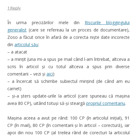
1 Reply
În urma precizărilor mele din
Riscurile bloggingului
generalist
(care se refereau la un proces de documentare),
Zoso a făcut orice în afară de a corecta niște date incorecte
din
articolul său
:
– a atacat
– a mințit (una mi-a spus pe mail când l-am întrebat, altceva a
scris în articol și cu totul altceva a spus prin diverse
comentarii – vezi și
aici
)
– a încercat să schimbe subiectul mințind (de când am eu
carnet)
– și-a șters update-urile la articol (care spuneau că mașina
avea 80 CP), uitând totuși să-și steargă
propriul comentariu
.
Mașina aceea a avut pe rând: 100 CP (în articolul inițial), 91
CP (în mail), 80 CP (în comentarii și în articol – corectură), iar
apoi din nou 100 CP (al treilea rând de corecturi la articolul