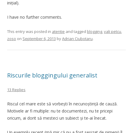
inițial).
I have no further comments.
This entry was posted in
atentie
and tagged
blogging
,
vali petcu
,
zoso
on
September 6, 2013
by
Adrian Ciubotaru
.
Riscurile bloggingului generalist
13 Replies
Riscul cel mare este să vorbești în necunoștință de cauză.
Motivele ar fi multiple: nu te documentezi, nu te pricepi
oricum, ai dorit să mesteci un subiect și te-ai înecat.
Un exemplu recent (mă mir că nu a fost sesizat de nimeni) îl