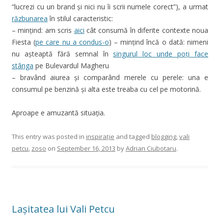
“lucrezi cu un brand și nici nu îi scrii numele corect”), a urmat
răzbunarea
în stilul caracteristic:
– mințind: am scris
aici
cât consumă în diferite contexte noua
Fiesta (
pe care nu a condus-o
) – mințind încă o dată: nimeni
nu așteaptă fără semnal în
singurul loc unde poți face
stânga
pe Bulevardul Magheru
– bravând aiurea și comparând merele cu perele: una e
consumul pe benzină și alta este treaba cu cel pe motorină.
Aproape e amuzantă situația.
This entry was posted in
inspirație
and tagged
blogging
,
vali
petcu
,
zoso
on
September 16, 2013
by
Adrian Ciubotaru
.
Lașitatea lui Vali Petcu