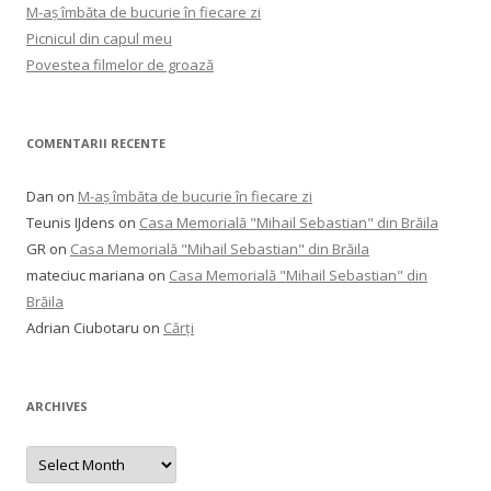
M-aș îmbăta de bucurie în fiecare zi
Picnicul din capul meu
Povestea filmelor de groază
COMENTARII RECENTE
Dan
on
M-aș îmbăta de bucurie în fiecare zi
Teunis IJdens
on
Casa Memorială "Mihail Sebastian" din Brăila
GR
on
Casa Memorială "Mihail Sebastian" din Brăila
mateciuc mariana
on
Casa Memorială "Mihail Sebastian" din
Brăila
Adrian Ciubotaru
on
Cărți
ARCHIVES
Archives