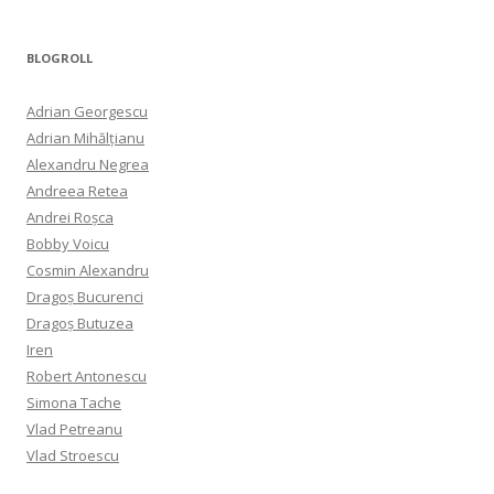
BLOGROLL
Adrian Georgescu
Adrian Mihălțianu
Alexandru Negrea
Andreea Retea
Andrei Roșca
Bobby Voicu
Cosmin Alexandru
Dragoș Bucurenci
Dragoș Butuzea
Iren
Robert Antonescu
Simona Tache
Vlad Petreanu
Vlad Stroescu