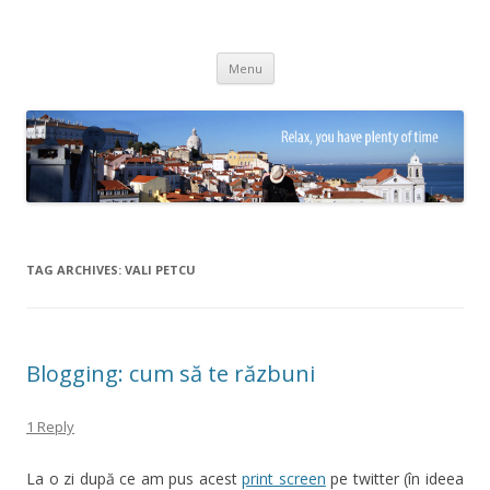
Adrian Ciubotaru
Skip
Menu
to
content
TAG ARCHIVES:
VALI PETCU
Blogging: cum să te răzbuni
1 Reply
La o zi după ce am pus acest
print screen
pe twitter (în ideea