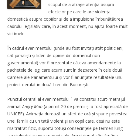
scopul de a atrage atenția asupra
efectelor pe care le are violența
domestică asupra copiilor și de a impulsiona îmbunătățirea
cadrului legislativ care, în acest moment, nu ajută foarte mult
victimele.
În cadrul evenimentului (unde au fost invitați atât politicieni,
cât jurnaliști și lideri de opinie din domeniul non-
guvernamental) vor fi prezentate câteva amendamente la
pachetele de legi care acum sunt în dezbatere în cele două
Camere ale Parlamentului și vor fi anunţate rezultatele unui
proiect derulat în două licee din Bucureşti.
Punctul central al evenimentului îl va constitui scurt-metrajul
animat
Angry Man
(a primit 20 de premii şi a fost apreciată de
UNICEF). Animația durează un sfert de oră şi spune povestea
unei familii cu un tată violent și un copil care, deși nu este
maltratrat fizic, suportă totuși consecințele pe termen lung
ale violenței asupra mamei sale. Am vizionat săptămâna