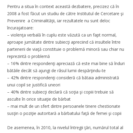
Pentru a situa în context această dezbatere, precizez că în
2008 a fost făcut un studiu de către Institutul de Cercetare şi
Prevenire a Criminalităţii, iar rezultatele nu sunt deloc
încurajatoare:
– violenţa verbală în cuplu este văzută ca un fapt normal,
aproape jumătate dintre subiecţi apreciind că insultele între
partenerii de viaţă constituie o problemă minoră sau chiar nu
reprezintă o problemă
– 16% dintre respondenţi apreciază că este mai bine să înduri
bătăile decât să ajungi de râsul lumii despărţindu-te
– 42% dintre respondenţi consideră că bătaia administrată
unui copil se justifică uneori
– 40% dintre subiecţi declară că soţia şi copiii trebuie să
asculte în orice situaţie de bărbat
– mai mult de un sfert dintre persoanele tinere chestionate
susţin o poziţie autoritară a bărbatului faţă de femei şi copii
De asemenea, în 2010, la nivelul întregii ţări, numărul total al