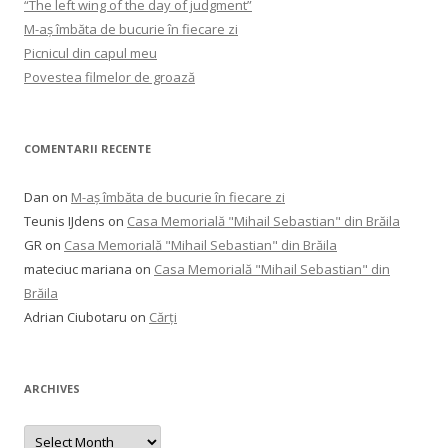
“The left wing of the day of judgment”
M-aș îmbăta de bucurie în fiecare zi
Picnicul din capul meu
Povestea filmelor de groază
COMENTARII RECENTE
Dan
on
M-aș îmbăta de bucurie în fiecare zi
Teunis IJdens
on
Casa Memorială "Mihail Sebastian" din Brăila
GR
on
Casa Memorială "Mihail Sebastian" din Brăila
mateciuc mariana
on
Casa Memorială "Mihail Sebastian" din
Brăila
Adrian Ciubotaru
on
Cărți
ARCHIVES
Archives