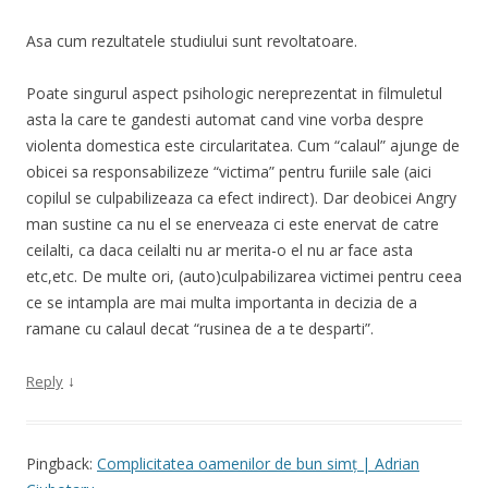
Asa cum rezultatele studiului sunt revoltatoare.
Poate singurul aspect psihologic nereprezentat in filmuletul
asta la care te gandesti automat cand vine vorba despre
violenta domestica este circularitatea. Cum “calaul” ajunge de
obicei sa responsabilizeze “victima” pentru furiile sale (aici
copilul se culpabilizeaza ca efect indirect). Dar deobicei Angry
man sustine ca nu el se enerveaza ci este enervat de catre
ceilalti, ca daca ceilalti nu ar merita-o el nu ar face asta
etc,etc. De multe ori, (auto)culpabilizarea victimei pentru ceea
ce se intampla are mai multa importanta in decizia de a
ramane cu calaul decat “rusinea de a te desparti”.
↓
Reply
Pingback:
Complicitatea oamenilor de bun simț | Adrian