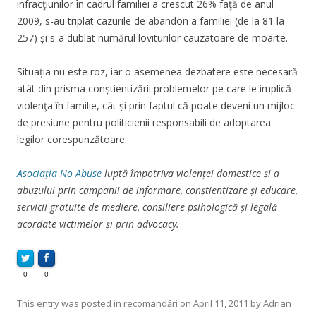
infracţiunilor în cadrul familiei a crescut
26% faţă de anul
2009, s-au triplat cazurile de abandon a familiei (de la 81 la
257) și s-a dublat numărul loviturilor cauzatoare de moarte.
Situația nu este roz, iar o asemenea dezbatere este necesară
atât din prisma conștientizării problemelor pe care le implică
violenţa în familie, cât și prin faptul că poate deveni un mijloc
de presiune pentru politicienii responsabili de adoptarea
legilor corespunzătoare.
Asociația No Abuse
luptă împotriva violenței domestice și a
abuzului prin campanii de informare, conștientizare și educare,
servicii gratuite de mediere, consiliere psihologică și legală
acordate victimelor și prin advocacy.
0
0
This entry was posted in
recomandări
on
April 11, 2011
by
Adrian