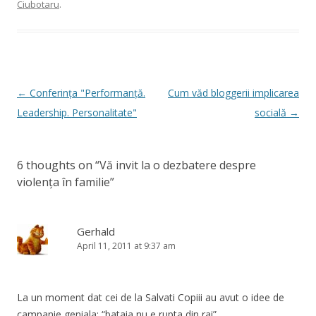
Ciubotaru
.
Post
←
Conferința "Performanță.
Cum văd bloggerii implicarea
navigation
Leadership. Personalitate"
socială
→
6 thoughts on “
Vă invit la o dezbatere despre
violența în familie
”
Gerhald
April 11, 2011 at 9:37 am
La un moment dat cei de la Salvati Copiii au avut o idee de
campanie geniala: “bataia nu e rupta din rai”.