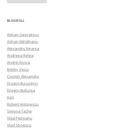
BLOGROLL
Adrian Georgescu
Adrian Mihălțianu
Alexandru Negrea
Andreea Retea
Andrei Roșca
Bobby Voicu
Cosmin Alexandru
Dragoș Bucurenci
Dragoș Butuzea
Iren
Robert Antonescu
Simona Tache
Vlad Petreanu
Vlad Stroescu