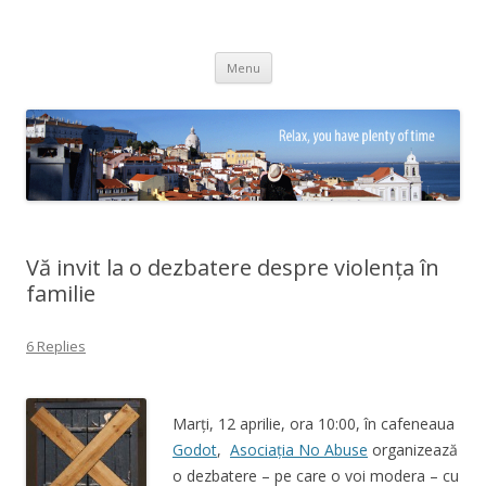
Adrian Ciubotaru
Skip
Menu
to
content
Vă invit la o dezbatere despre violența în
familie
6 Replies
Marți, 12 aprilie, ora 10:00, în cafeneaua
Godot
,
Asociația No Abuse
organizează
o dezbatere – pe care o voi modera – cu