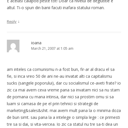
E acelasi calapod peste tot! Doar ca nivelul de deglutitie e
altul. Ti-o spun din banii facuti inafara statului roman.
↓
Reply
ioana
March 21, 2007 at 1:05 am
am inteles ca comunismu n-a fost bun, fir-ar al dracu el sa
fie, si inca vreo 50 de ani ne-au invatat alti ca capitalismu
sucks (sangele poporului), dar cu socialismul ce-aveti frate? io
zic ca mai avem ceva vreme pana sa invatam nici sa nu stam
de pomana cu mana intinsa, dar nici sa prostim omu si sa
luam si camasa de pe el prin tehnici si strategii de
marketing&sales&shit. mai avem mult pana la o minima doza
de bun simt. sau pana la a intelege o simpla lege : ce primesti
tre sa si dai, si vita-vercea. Io zic ca statul nu tre sa-ti dea un