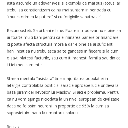
asta ascunde un adevar (vezi si exemplu de mai sus) totusi ar
trebui sa constientizam ca nu mai suntem in perioada cu
“muncitorimea la putere” si cu “originile sanatoase”.
Recunoasteti. Sa ai bani e bine. Poate intr-adevar nu e bine sa
ai foarte multi bani pentru ca eliminarea barierelor financiare
iti poate afecta structura morala dar e bine sa ai suficienti
bani incat sa nu trebuiasca sa te gandesti in fiecare zi la cum
o sa-ti platesti facturile, sau cum iti hranesti familia sau din ce
iti iei medicamente.
Starea mentala “asistata” tine majoritatea populatiei in
letargie controlabila politic si saracie aproape lucie undeva la
baza piramidei nevoilor lui Maslow. Si aici e problema. Pentru
ca nu vom ajunge niciodata la un nivel european de civilizatie
daca ne folosim neuronii in proportie de 95% la cum sa
supravietuim pana la urmatorul salariu….
↓
Reply