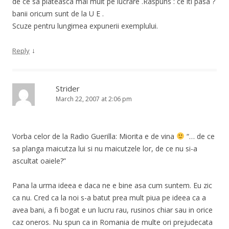
de ce sa plateasca mai mult pe lucrare .Raspuns : ce iti pasa ?
banii oricum sunt de la U E .
Scuze pentru lungimea expunerii exemplului.
↓
Reply
Strider
March 22, 2007 at 2:06 pm
Vorba celor de la Radio Guerilla: Miorita e de vina
“… de ce
sa planga maicutza lui si nu maicutzele lor, de ce nu si-a
ascultat oaiele?”
Pana la urma ideea e daca ne e bine asa cum suntem. Eu zic
ca nu. Cred ca la noi s-a batut prea mult piua pe ideea ca a
avea bani, a fi bogat e un lucru rau, rusinos chiar sau in orice
caz oneros. Nu spun ca in Romania de multe ori prejudecata