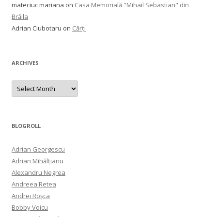
mateciuc mariana
on
Casa Memorială "Mihail Sebastian" din
Brăila
Adrian Ciubotaru
on
Cărți
ARCHIVES
Archives
BLOGROLL
Adrian Georgescu
Adrian Mihălțianu
Alexandru Negrea
Andreea Retea
Andrei Roșca
Bobby Voicu