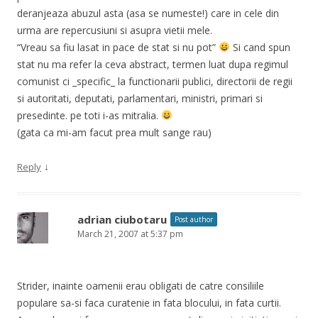
deranjeaza abuzul asta (asa se numeste!) care in cele din
urma are repercusiuni si asupra vietii mele.
“Vreau sa fiu lasat in pace de stat si nu pot”
Si cand spun
stat nu ma refer la ceva abstract, termen luat dupa regimul
comunist ci _specific_ la functionarii publici, directorii de regii
si autoritati, deputati, parlamentari, ministri, primari si
presedinte. pe toti i-as mitralia.
(gata ca mi-am facut prea mult sange rau)
↓
Reply
adrian ciubotaru
Post author
March 21, 2007 at 5:37 pm
Strider, inainte oamenii erau obligati de catre consiliile
populare sa-si faca curatenie in fata blocului, in fata curtii.