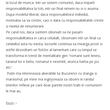
la locul de munca. Intr-un sistem comunist, daca imparti
responsabilitatea la toti, intr-un final nimeni nu si-o asuma.
Dupa modelul liberal, daca responsabilizezi individul,
motivatia sa va creste, caci o data cu responsabilitatile creste
si nivelul de renumerare.
Pe cand noi, daca suntem obisnuiti sa ne pasam
responsabilitatea in carca celuilalt, observam intr-un final ca
celalaltul asta nu exista, lucrurile continua sa mearga prost si
astfel dezvoltam un folclor al lamentarii care cu timpul se
transforma in trend de mentalitate gen “romanii sunt lenesi,
taranul lor e betiv, romanul e nesimtit, arunca hartia pe jos
etc”
Putin ma intereseaza aberatiile lui Bucurenci cu stanga si
marxismul, pe mine ma ingrijoreaza sa observ in randul
tinerilor reflexe pe care doar parintii nostri traiti in comunism
le mai au.
↓
Reply