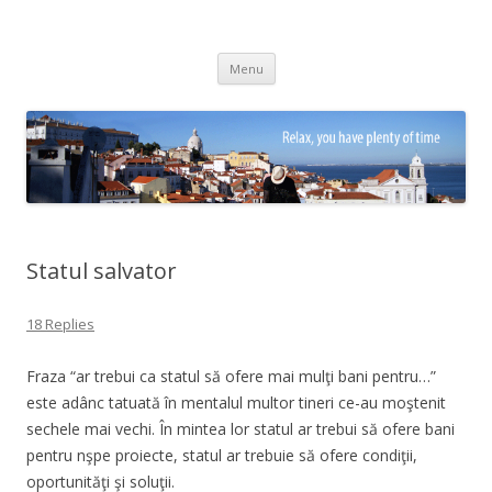
Adrian Ciubotaru
Skip
Menu
to
content
Statul salvator
18 Replies
Fraza “ar trebui ca statul să ofere mai mulţi bani pentru…”
este adânc tatuată în mentalul multor tineri ce-au moştenit
sechele mai vechi. În mintea lor statul ar trebui să ofere bani
pentru nşpe proiecte, statul ar trebuie să ofere condiţii,
oportunităţi şi soluţii.