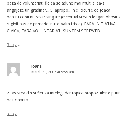
baza de voluntariat, fie sa se adune mai multi si sa-si
angajeze un gradinar… Si apropo… nici locurile de joaca
pentru copii nu rasar singure (eventual vre-un leagan obosit si
ruginit pus de primarie intr-o balta trista). FARA INITIATIVA
CIVICA, FARA VOLUNTARIAT, SUNTEM SCREWED….
↓
Reply
ioana
March 21, 2007 at 9:59 am
Z, as vrea din suflet sa inteleg, dar topica propozitiilor e putin
halucinanta
↓
Reply