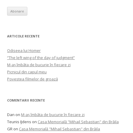
ARTICOLE RECENTE
Odiseea lui Homer
“The left wing of the day of judgment”
M-aș îmbăta de bucurie în fiecare zi
Picnicul din capul meu
Povestea filmelor de groază
COMENTARII RECENTE
Dan
on
M-aș îmbăta de bucurie în fiecare zi
Teunis IJdens
on
Casa Memorială "Mihail Sebastian" din Brăila
GR
on
Casa Memorială "Mihail Sebastian" din Brăila