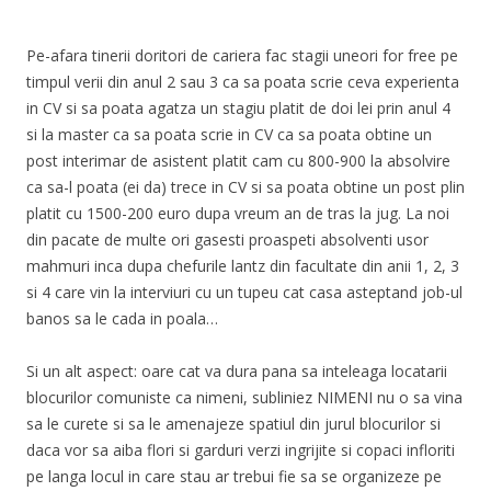
Pe-afara tinerii doritori de cariera fac stagii uneori for free pe
timpul verii din anul 2 sau 3 ca sa poata scrie ceva experienta
in CV si sa poata agatza un stagiu platit de doi lei prin anul 4
si la master ca sa poata scrie in CV ca sa poata obtine un
post interimar de asistent platit cam cu 800-900 la absolvire
ca sa-l poata (ei da) trece in CV si sa poata obtine un post plin
platit cu 1500-200 euro dupa vreum an de tras la jug. La noi
din pacate de multe ori gasesti proaspeti absolventi usor
mahmuri inca dupa chefurile lantz din facultate din anii 1, 2, 3
si 4 care vin la interviuri cu un tupeu cat casa asteptand job-ul
banos sa le cada in poala…
Si un alt aspect: oare cat va dura pana sa inteleaga locatarii
blocurilor comuniste ca nimeni, subliniez NIMENI nu o sa vina
sa le curete si sa le amenajeze spatiul din jurul blocurilor si
daca vor sa aiba flori si garduri verzi ingrijite si copaci infloriti
pe langa locul in care stau ar trebui fie sa se organizeze pe