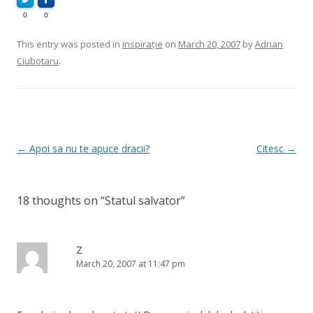
0
0
This entry was posted in
inspirație
on
March 20, 2007
by
Adrian
Ciubotaru
.
Post
←
Apoi sa nu te apuce dracii?
Citesc
→
navigation
18 thoughts on “
Statul salvator
”
Z
March 20, 2007 at 11:47 pm