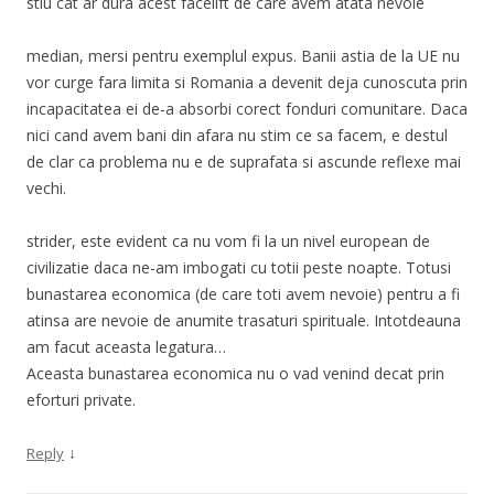
stiu cat ar dura acest facelift de care avem atata nevoie
median, mersi pentru exemplul expus. Banii astia de la UE nu
vor curge fara limita si Romania a devenit deja cunoscuta prin
incapacitatea ei de-a absorbi corect fonduri comunitare. Daca
nici cand avem bani din afara nu stim ce sa facem, e destul
de clar ca problema nu e de suprafata si ascunde reflexe mai
vechi.
strider, este evident ca nu vom fi la un nivel european de
civilizatie daca ne-am imbogati cu totii peste noapte. Totusi
bunastarea economica (de care toti avem nevoie) pentru a fi
atinsa are nevoie de anumite trasaturi spirituale. Intotdeauna
am facut aceasta legatura…
Aceasta bunastarea economica nu o vad venind decat prin
eforturi private.
↓
Reply