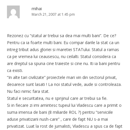
mihai
March 21, 2007 at 1:45 pm
Rezonez cu “statul ar trebui sa dea mai multi bani”. De ce?
Pentru ca ia foarte multi bani. Eu compar darile la stat ca un
intreg tribut adus gloriei si maretiei STATului. Statul a ramas
ca pe vremea lui ceausescu, nu ceilalti. Statul considera ca
are dreptul sa spuna cine traieste si cine nu. Iti ia bani pentru
ca existi.
“In alte tari civilizate” proiectele mari vin din sectorul privat,
deoarece sunt lasati ! La noi statul vede, aude si controleaza.
Nu faci nimic fara stat.
Statul e securitatea, nu e sprijinul care ar trebui sa fie.
Si in fiecare zi imi amintesc tupeul lui Vladescu care a primit o
suma imensa de bani (8 miliarde ROL ?) pentru “serviciile
aduse privatizarii nush-care” , care de fapt NU s-a mai
privatizat. Luat la rost de jurnalisti, Vladescu a spus ca de fapt