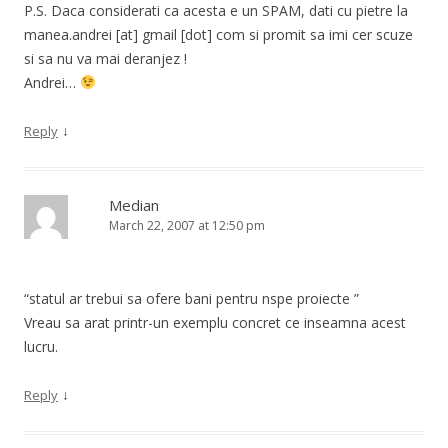
P.S. Daca considerati ca acesta e un SPAM, dati cu pietre la
manea.andrei [at] gmail [dot] com si promit sa imi cer scuze
si sa nu va mai deranjez !
Andrei…
↓
Reply
Median
March 22, 2007 at 12:50 pm
“statul ar trebui sa ofere bani pentru nspe proiecte ”
Vreau sa arat printr-un exemplu concret ce inseamna acest
lucru.
↓
Reply