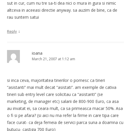
sut in cur, cum nu tre sa-ti dea nici o mura in gura si nimic
altceva in aceeasi directie anyway. sa auzim de bine, ca de
rau suntem satui
↓
Reply
ioana
March 21, 2007 at 1:12 am
si inca ceva, majoritatea tinerilor o pornesc ca tineri
“asistanti” mai mult decat “asistati”. am exemple de cativa
tineri sub entry level care solicitau ca “asistanti” (se
marketing, de manager etc) salarii de 800-900 Euro, ca asa
au invatat ei, sa ceara mult, ca sa primeasca macar 50%. Asa
o fi si pe afara? (si aici nu ma refer la firme in care tipa care
face curat- ca deja femeia de servici parca suna a doamna cu
butucu- castiga 700 Euro)