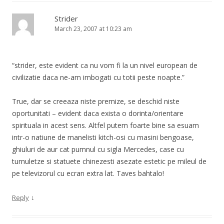
Strider
March 23, 2007 at 10:23 am
“strider, este evident ca nu vom fi la un nivel european de
civilizatie daca ne-am imbogati cu totii peste noapte.”
True, dar se creeaza niste premize, se deschid niste
oportunitati – evident daca exista o dorinta/orientare
spirituala in acest sens. Altfel putem foarte bine sa esuam
intr-o natiune de manelisti kitch-osi cu masini bengoase,
ghiuluri de aur cat pumnul cu sigla Mercedes, case cu
turnuletze si statuete chinezesti asezate estetic pe mileul de
pe televizorul cu ecran extra lat. Taves bahtalo!
↓
Reply