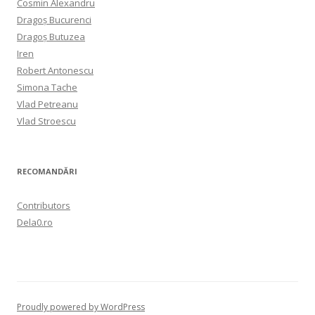
Cosmin Alexandru
Dragoș Bucurenci
Dragoș Butuzea
Iren
Robert Antonescu
Simona Tache
Vlad Petreanu
Vlad Stroescu
RECOMANDĂRI
Contributors
Dela0.ro
Proudly powered by WordPress