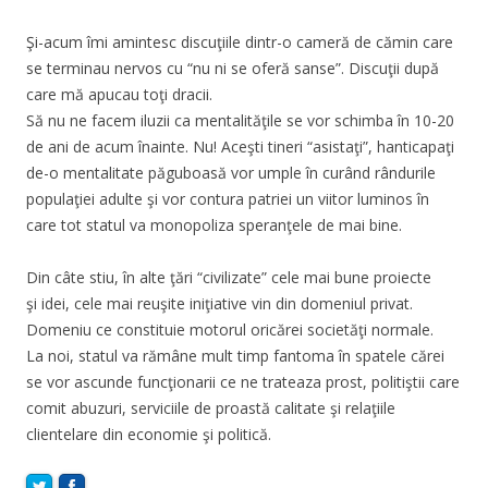
Şi-acum îmi amintesc discuţiile dintr-o cameră de cămin care
se terminau nervos cu “nu ni se oferă sanse”. Discuţii după
care mă apucau toţi dracii.
Să nu ne facem iluzii ca mentalităţile se vor schimba în 10-20
de ani de acum înainte. Nu! Aceşti tineri “asistaţi”, hanticapaţi
de-o mentalitate păguboasă vor umple în curând rândurile
populaţiei adulte şi vor contura patriei un viitor luminos în
care tot statul va monopoliza speranţele de mai bine.
Din câte stiu, în alte ţări “civilizate” cele mai bune proiecte
şi idei, cele mai reuşite iniţiative vin din domeniul privat.
Domeniu ce constituie motorul oricărei societăţi normale.
La noi, statul va rămâne mult timp fantoma în spatele cărei
se vor ascunde funcţionarii ce ne trateaza prost, politiştii care
comit abuzuri, serviciile de proastă calitate şi relaţiile
clientelare din economie şi politică.