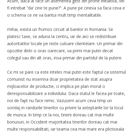
Acum, daca ai face un asemenea gest din prorie initiativa, vei
fi intrebat “da’ cine te pune?”. A pune pe cineva sa faca ceva e
o schema ce ne va bantui mult timp mentalitatile.
mihai, exista un frumos circuit al banilor in Romania. Se
platesc taxe, se aduna la centru, iar de aici se redistribuie
autoritatilor locale pe niste culoare clientelare. Un primar din
opozitie dintr-o oras oarecare, va primi mai putin decat
colegul sau din alt oras, insa primar din partidul de la putere.
Ce mi se pare ca este inteles mai putin este faptul ca sistemul
comunist nu insemna doar proprietatea de stat asupra
mijloacelor de productie, ci implica pe plan moral o
deresponsabilizare a individului. Daca statul le facea pe toate,
noi de fapt nu face nimic. Vazusem acum ceva timp un
sondaj in randurile tinerilor cu privire la asteptarile lor la locul
de munca. In timp ce la noi, tinerii doreau cat mai multe
bonusuri, in Occident majoritatea tinerilor doreau cat mai
multe responsabilitati, iar teama cea mai mare era plictiseala