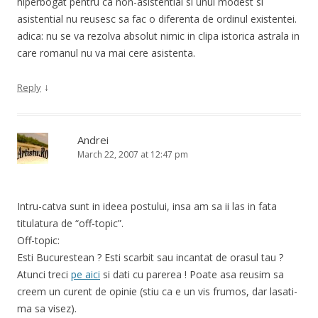
hiperbogat pentru ca non-asistential si unul modest si
asistential nu reusesc sa fac o diferenta de ordinul existentei.
adica: nu se va rezolva absolut nimic in clipa istorica astrala in
care romanul nu va mai cere asistenta.
↓
Reply
Andrei
March 22, 2007 at 12:47 pm
Intru-catva sunt in ideea postului, insa am sa ii las in fata
titulatura de “off-topic”.
Off-topic:
Esti Bucurestean ? Esti scarbit sau incantat de orasul tau ?
Atunci treci
pe aici
si dati cu parerea ! Poate asa reusim sa
creem un curent de opinie (stiu ca e un vis frumos, dar lasati-
ma sa visez).