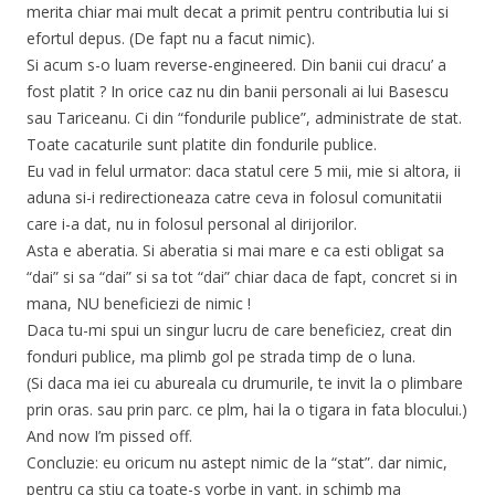
merita chiar mai mult decat a primit pentru contributia lui si
efortul depus. (De fapt nu a facut nimic).
Si acum s-o luam reverse-engineered. Din banii cui dracu’ a
fost platit ? In orice caz nu din banii personali ai lui Basescu
sau Tariceanu. Ci din “fondurile publice”, administrate de stat.
Toate cacaturile sunt platite din fondurile publice.
Eu vad in felul urmator: daca statul cere 5 mii, mie si altora, ii
aduna si-i redirectioneaza catre ceva in folosul comunitatii
care i-a dat, nu in folosul personal al dirijorilor.
Asta e aberatia. Si aberatia si mai mare e ca esti obligat sa
“dai” si sa “dai” si sa tot “dai” chiar daca de fapt, concret si in
mana, NU beneficiezi de nimic !
Daca tu-mi spui un singur lucru de care beneficiez, creat din
fonduri publice, ma plimb gol pe strada timp de o luna.
(Si daca ma iei cu abureala cu drumurile, te invit la o plimbare
prin oras. sau prin parc. ce plm, hai la o tigara in fata blocului.)
And now I’m pissed off.
Concluzie: eu oricum nu astept nimic de la “stat”. dar nimic,
pentru ca stiu ca toate-s vorbe in vant. in schimb ma