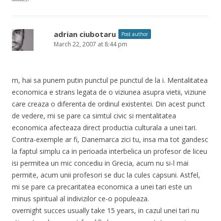
adrian ciubotaru
Post author
March 22, 2007 at 8:44 pm
m, hai sa punem putin punctul pe punctul de la i. Mentalitatea
economica e strans legata de o viziunea asupra vietii, viziune
care creaza o diferenta de ordinul existentei. Din acest punct
de vedere, mi se pare ca simtul civic si mentalitatea
economica afecteaza direct productia culturala a unei tari.
Contra-exemple ar fi, Danemarca zici tu, insa ma tot gandesc
la faptul simplu ca in perioada interbelica un profesor de liceu
isi permitea un mic concediu in Grecia, acum nu si-l mai
permite, acum unii profesori se duc la cules capsuni. Astfel,
mi se pare ca precaritatea economica a unei tari este un
minus spiritual al indivizilor ce-o populeaza.
overnight succes usually take 15 years, in cazul unei tari nu