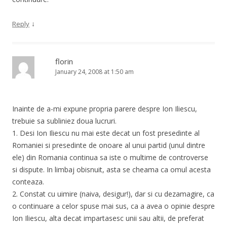
↓
Reply
florin
January 24, 2008 at 1:50 am
Inainte de a-mi expune propria parere despre Ion Iliescu,
trebuie sa subliniez doua lucruri.
1. Desi Ion Iliescu nu mai este decat un fost presedinte al
Romaniei si presedinte de onoare al unui partid (unul dintre
ele) din Romania continua sa iste o multime de controverse
si dispute. In limbaj obisnuit, asta se cheama ca omul acesta
conteaza.
2. Constat cu uimire (naiva, desigur!), dar si cu dezamagire, ca
o continuare a celor spuse mai sus, ca a avea o opinie despre
Ion Iliescu, alta decat impartasesc unii sau altii, de preferat