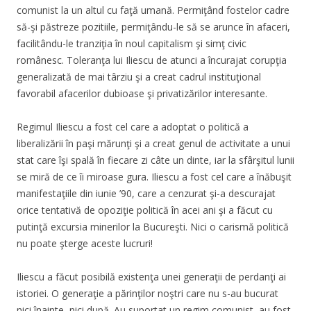
comunist la un altul cu faţă umană. Permiţând fostelor cadre
să-şi păstreze pozitiile, permiţându-le să se arunce în afaceri,
facilitându-le tranziţia în noul capitalism şi simţ civic
românesc. Toleranţa lui Iliescu de atunci a încurajat corupţia
generalizată de mai târziu şi a creat cadrul instituţional
favorabil afacerilor dubioase şi privatizărilor interesante.
Regimul Iliescu a fost cel care a adoptat o politică a
liberalizării în paşi mărunţi şi a creat genul de activitate a unui
stat care îşi spală în fiecare zi câte un dinte, iar la sfârşitul lunii
se miră de ce îi miroase gura. Iliescu a fost cel care a înăbuşit
manifestaţiile din iunie ’90, care a cenzurat şi-a descurajat
orice tentativă de opoziţie politică în acei ani şi a făcut cu
putinţă excursia minerilor la Bucureşti. Nici o carismă politică
nu poate şterge aceste lucruri!
Iliescu a făcut posibilă existenţa unei generaţii de perdanţi ai
istoriei. O generaţie a părinţilor noştri care nu s-au bucurat
nici înainte, nici după. Au suportat un regim comunist, au fost