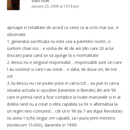
vlad viski
January 23, 2008 at 10:18 pm
aproape in totalitate de acord cu ceea ce ai scris mai sus. 4
observatii:
1. generatia sacrificata nu este cea a parintilor nostri, ci
suntem chiar noi… e vorba de 40 de ani (din care 20 ai lui
Brucan) pana cand se va ajunge la o normalitate
2. iliescu nu e singurul responsabil… responsabili sunt cei care
l-au sustinut si care l-au votat… o data, de doua ori, de trei
ori!
3. lui iliescu nu i se poate pune in carca tot… eu pun in carca
situatia actuala si opozitiei (taraniste si liberale) din anii ’90
care in primul rand a fost complice la toate marsaviile si in al
doilea rand nu a creat o elita capabila sa fie o alternativa la
un regim neo-comunist… cdr-ul in ’96 (la 7 ani dupa Revolutie)
nu avea 1 (UN) singur om capabil, sa-l puna prim-ministru
(nicidecum 15.000), daramite in 1990!