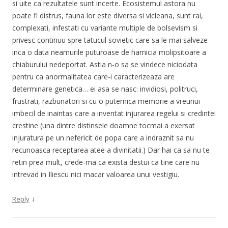
si uite ca rezultatele sunt incerte. Ecosistemul astora nu
poate fi distrus, fauna lor este diversa si vicleana, sunt rai,
complexati, infestati cu variante multiple de bolsevism si
privesc continuu spre tatucul sovietic care sa le mai salveze
inca o data neamurile puturoase de harnicia molipsitoare a
chiaburului nedeportat. Astia n-o sa se vindece niciodata
pentru ca anormalitatea care-i caracterizeaza are
determinare genetica… ei asa se nasc: invidiosi, politruci,
frustrati, razbunatori si cu o puternica memorie a vreunui
imbecil de inaintas care a inventat injurarea regelui si credintei
crestine (una dintre distinsele doamne tocmai a exersat
injuratura pe un nefericit de popa care a indraznit sa nu
recunoasca receptarea atee a divinitatii.) Dar hai ca sa nu te
retin prea mult, crede-ma ca exista destui ca tine care nu
intrevad in Iliescu nici macar valoarea unui vestigiu.
↓
Reply