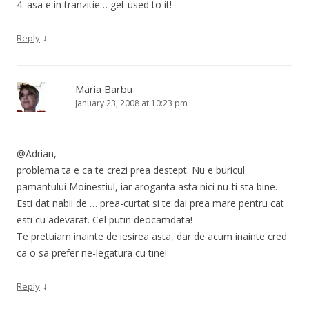
4. asa e in tranzitie… get used to it!
↓
Reply
Maria Barbu
January 23, 2008 at 10:23 pm
@Adrian,
problema ta e ca te crezi prea destept. Nu e buricul
pamantului Moinestiul, iar aroganta asta nici nu-ti sta bine.
Esti dat nabii de … prea-curtat si te dai prea mare pentru cat
esti cu adevarat. Cel putin deocamdata!
Te pretuiam inainte de iesirea asta, dar de acum inainte cred
ca o sa prefer ne-legatura cu tine!
↓
Reply