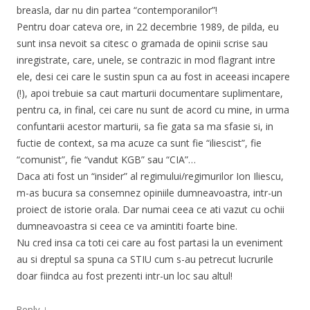
breasla, dar nu din partea “contemporanilor”!
Pentru doar cateva ore, in 22 decembrie 1989, de pilda, eu
sunt insa nevoit sa citesc o gramada de opinii scrise sau
inregistrate, care, unele, se contrazic in mod flagrant intre
ele, desi cei care le sustin spun ca au fost in aceeasi incapere
(!), apoi trebuie sa caut marturii documentare suplimentare,
pentru ca, in final, cei care nu sunt de acord cu mine, in urma
confuntarii acestor marturii, sa fie gata sa ma sfasie si, in
fuctie de context, sa ma acuze ca sunt fie “iliescist”, fie
“comunist”, fie “vandut KGB” sau “CIA”…
Daca ati fost un “insider” al regimului/regimurilor Ion Iliescu,
m-as bucura sa consemnez opiniile dumneavoastra, intr-un
proiect de istorie orala. Dar numai ceea ce ati vazut cu ochii
dumneavoastra si ceea ce va amintiti foarte bine.
Nu cred insa ca toti cei care au fost partasi la un eveniment
au si dreptul sa spuna ca STIU cum s-au petrecut lucrurile
doar fiindca au fost prezenti intr-un loc sau altul!
↓
Reply