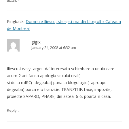
Pingback:
Domnule Iliescu, stergeti-ma din blogroll « Cafeaua
de Montreal
gigix
January 24, 2008 at 6:32 am
Iliescu-i easy target. da’ interesata schimbare a unuia care
acum 2 ani facea apologia sexului oral:)
si de la mIRC(=degeaba) pana la blogologie(=aproape
degeaba) parca e o tranzitie. TRANZITIE. taxe, impozite,
proiecte SAPARD, PHARE, din astea. 6-6, poarta-n casa.
↓
Reply