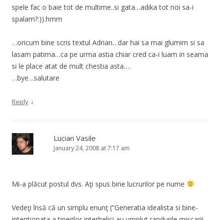
spele fac o baie tot de multime..si gata…adika tot noi sa-i
spalam?:)).hmm
…oricum bine scris textul Adrian…dar hai sa mai glumim si sa
lasam patima…ca pe urma astia chiar cred ca-i luam in seama
si le place atat de mult chestia asta….
…bye…salutare
↓
Reply
Lucian Vasile
January 24, 2008 at 7:17 am
Mi-a plăcut postul dvs. Aţi spus bine lucrurilor pe nume
Vedeţi însă că un simplu enunţ (“Generatia idealista si bine-
intentionata a tinerilor interbelici au umplut randurile miscarii