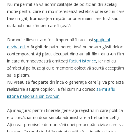
Nu-mi permit să vă admir calităţile de politician din acelaşi
motiv pentru care nu mă interesează estetica unei securi care
taie un gât, frumuseţea mişcărilor unei maini care fură sau
diafanul unui zâmbet care înşeală.
Domnule Iliescu, am fost împreună în acelaşi
spaţiu al
dezbaterii
mărginit de patru pereţi, însă nu ne-am găsit deloc
contemporani. Aţi părut decupat dintr-un alt film, dintr-un film
în care dumneavoastră emiteaţi
facturi istorice
, iar noi cu
zâmbetul pe buze şi cu o memorie colectivă scurtă acceptăm
să le plătim.
Nu vreau să fac parte din încă o generaţie care îşi va proiecta
realizările asupra copiilor, la fel cum nu doresc
să-mi aflu
istoria naţională din zvonuri
.
Aţi inaugurat pentru tinerele generaţii registrul în care politica
e o curvă, iar nu doar simpla administrare a treburilor cetîţii.
Aţi creat premisele demonizării unei preocupări civice care s-a
transpus în mod ciudat în miopia politică a tinerilor din jur.