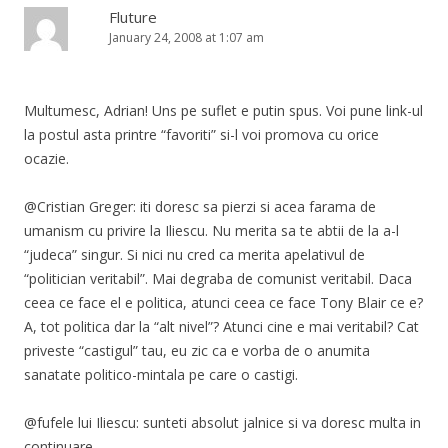
Fluture
January 24, 2008 at 1:07 am
Multumesc, Adrian! Uns pe suflet e putin spus. Voi pune link-ul
la postul asta printre “favoriti” si-l voi promova cu orice
ocazie.
@Cristian Greger: iti doresc sa pierzi si acea farama de
umanism cu privire la Iliescu. Nu merita sa te abtii de la a-l
“judeca” singur. Si nici nu cred ca merita apelativul de
“politician veritabil”. Mai degraba de comunist veritabil. Daca
ceea ce face el e politica, atunci ceea ce face Tony Blair ce e?
A, tot politica dar la “alt nivel”? Atunci cine e mai veritabil? Cat
priveste “castigul” tau, eu zic ca e vorba de o anumita
sanatate politico-mintala pe care o castigi.
@fufele lui Iliescu: sunteti absolut jalnice si va doresc multa in
continuare.