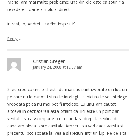
Maria, am mai multe probleme; una din ele este ca spun “la
revedere” foarte simplu si direct.
in rest, lb, Andrei… sa fim inspirati:)
↓
Reply
Cristian Greger
January 24, 2008 at 12:37 am
Si eu cred ca unele chestii de mai sus sunt izvorate din lucruri
pe care nu le cunosti si nu le intelegi… si nici nu le vei intelege
vreodata pt ca nu mai pot fi intelese. Eu unul am cautat
altceva in dezbaterea asta. Stiam ca Ilici este un politician
veritabil si ca va impune o directie fara drept la replica de
cand am plecat spre capitala. Am vrut sa vad daca varsta si
prezentul pot scoate la iveala slabiciuni intr-un lup. Pe de alta