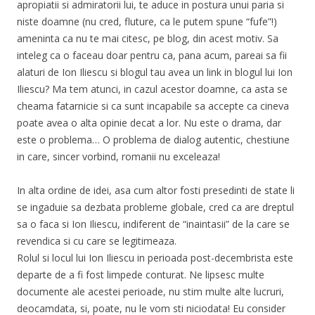
apropiatii si admiratorii lui, te aduce in postura unui paria si
niste doamne (nu cred, fluture, ca le putem spune “fufe”!)
ameninta ca nu te mai citesc, pe blog, din acest motiv. Sa
inteleg ca o faceau doar pentru ca, pana acum, pareai sa fii
alaturi de Ion Iliescu si blogul tau avea un link in blogul lui Ion
Iliescu? Ma tem atunci, in cazul acestor doamne, ca asta se
cheama fatarnicie si ca sunt incapabile sa accepte ca cineva
poate avea o alta opinie decat a lor. Nu este o drama, dar
este o problema… O problema de dialog autentic, chestiune
in care, sincer vorbind, romanii nu exceleaza!
In alta ordine de idei, asa cum altor fosti presedinti de state li
se ingaduie sa dezbata probleme globale, cred ca are dreptul
sa o faca si Ion Iliescu, indiferent de “inaintasii” de la care se
revendica si cu care se legitimeaza.
Rolul si locul lui Ion Iliescu in perioada post-decembrista este
departe de a fi fost limpede conturat. Ne lipsesc multe
documente ale acestei perioade, nu stim multe alte lucruri,
deocamdata, si, poate, nu le vom sti niciodata! Eu consider