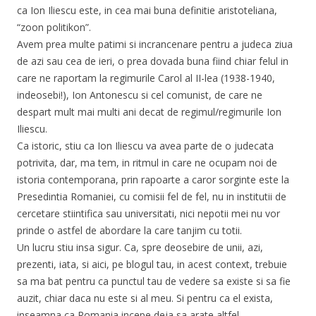
ca Ion Iliescu este, in cea mai buna definitie aristoteliana,
“zoon politikon”.
Avem prea multe patimi si incrancenare pentru a judeca ziua
de azi sau cea de ieri, o prea dovada buna fiind chiar felul in
care ne raportam la regimurile Carol al II-lea (1938-1940,
indeosebi!), Ion Antonescu si cel comunist, de care ne
despart mult mai multi ani decat de regimul/regimurile Ion
Iliescu.
Ca istoric, stiu ca Ion Iliescu va avea parte de o judecata
potrivita, dar, ma tem, in ritmul in care ne ocupam noi de
istoria contemporana, prin rapoarte a caror sorginte este la
Presedintia Romaniei, cu comisii fel de fel, nu in institutii de
cercetare stiintifica sau universitati, nici nepotii mei nu vor
prinde o astfel de abordare la care tanjim cu totii.
Un lucru stiu insa sigur. Ca, spre deosebire de unii, azi,
prezenti, iata, si aici, pe blogul tau, in acest context, trebuie
sa ma bat pentru ca punctul tau de vedere sa existe si sa fie
auzit, chiar daca nu este si al meu. Si pentru ca el exista,
inseamna ca Romania incepe deja sa arate altfel…