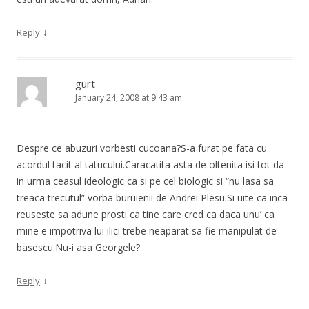
↓
Reply
gurt
January 24, 2008 at 9:43 am
Despre ce abuzuri vorbesti cucoana?S-a furat pe fata cu
acordul tacit al tatucului.Caracatita asta de oltenita isi tot da
in urma ceasul ideologic ca si pe cel biologic si “nu lasa sa
treaca trecutul” vorba buruienii de Andrei Plesu.Si uite ca inca
reuseste sa adune prosti ca tine care cred ca daca unu’ ca
mine e impotriva lui ilici trebe neaparat sa fie manipulat de
basescu.Nu-i asa Georgele?
↓
Reply