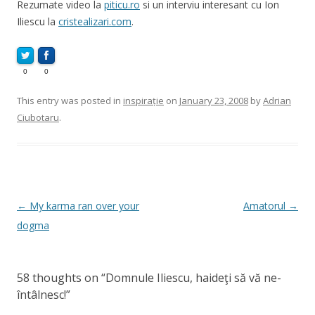
Rezumate video la
piticu.ro
si un interviu interesant cu Ion
Iliescu la
cristealizari.com
.
0
0
This entry was posted in
inspirație
on
January 23, 2008
by
Adrian
Ciubotaru
.
Post
←
My karma ran over your
Amatorul
→
navigation
dogma
58 thoughts on “
Domnule Iliescu, haideţi să vă ne-
întâlnesc!
”