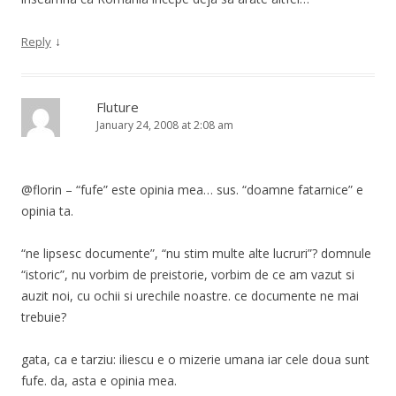
↓
Reply
Fluture
January 24, 2008 at 2:08 am
@florin – “fufe” este opinia mea… sus. “doamne fatarnice” e
opinia ta.
“ne lipsesc documente”, “nu stim multe alte lucruri”? domnule
“istoric”, nu vorbim de preistorie, vorbim de ce am vazut si
auzit noi, cu ochii si urechile noastre. ce documente ne mai
trebuie?
gata, ca e tarziu: iliescu e o mizerie umana iar cele doua sunt
fufe. da, asta e opinia mea.