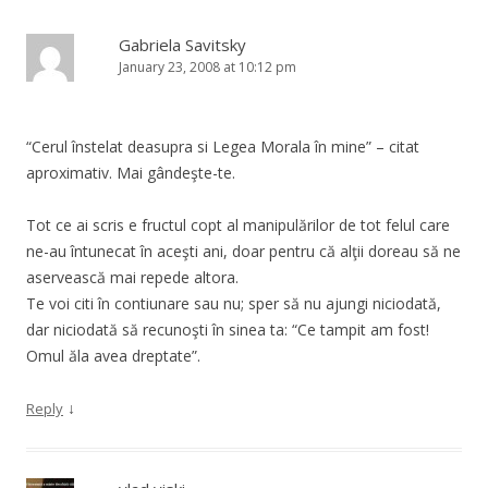
Gabriela Savitsky
January 23, 2008 at 10:12 pm
“Cerul înstelat deasupra si Legea Morala în mine” – citat
aproximativ. Mai gândeşte-te.
Tot ce ai scris e fructul copt al manipulărilor de tot felul care
ne-au întunecat în aceşti ani, doar pentru că alţii doreau să ne
aservească mai repede altora.
Te voi citi în contiunare sau nu; sper să nu ajungi niciodată,
dar niciodată să recunoşti în sinea ta: “Ce tampit am fost!
Omul ăla avea dreptate”.
↓
Reply