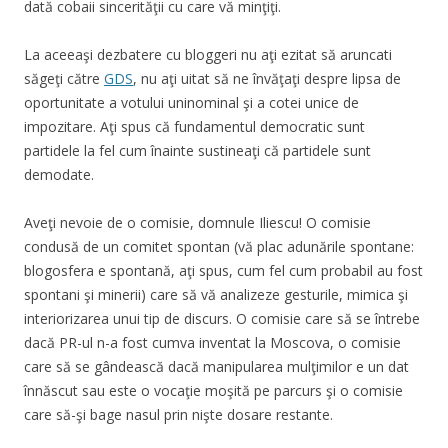
dată cobaii sincerităţii cu care vă minţiţi.
La aceeaşi dezbatere cu bloggeri nu aţi ezitat să aruncati
săgeţi către
GDS
, nu aţi uitat să ne învăţaţi despre lipsa de
oportunitate a votului uninominal şi a cotei unice de
impozitare. Aţi spus că fundamentul democratic sunt
partidele la fel cum înainte sustineaţi că partidele sunt
demodate.
Aveţi nevoie de o comisie, domnule Iliescu! O comisie
condusă de un comitet spontan (vă plac adunările spontane:
blogosfera e spontană, aţi spus, cum fel cum probabil au fost
spontani şi minerii) care să vă analizeze gesturile, mimica şi
interiorizarea unui tip de discurs. O comisie care să se întrebe
dacă PR-ul n-a fost cumva inventat la Moscova, o comisie
care să se gândească dacă manipularea mulţimilor e un dat
înnăscut sau este o vocaţie moşită pe parcurs şi o comisie
care să-şi bage nasul prin nişte dosare restante.