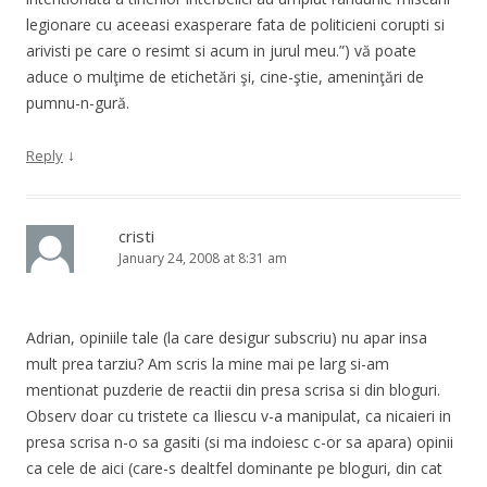
legionare cu aceeasi exasperare fata de politicieni corupti si
arivisti pe care o resimt si acum in jurul meu.”) vă poate
aduce o mulţime de etichetări şi, cine-ştie, ameninţări de
pumnu-n-gură.
↓
Reply
cristi
January 24, 2008 at 8:31 am
Adrian, opiniile tale (la care desigur subscriu) nu apar insa
mult prea tarziu? Am scris la mine mai pe larg si-am
mentionat puzderie de reactii din presa scrisa si din bloguri.
Observ doar cu tristete ca Iliescu v-a manipulat, ca nicaieri in
presa scrisa n-o sa gasiti (si ma indoiesc c-or sa apara) opinii
ca cele de aici (care-s dealtfel dominante pe bloguri, din cat