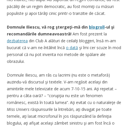
păcăliţi de un regim democratic, au fost momiţi cu măsuri
populiste şi apoi tărâţi cinic printr-o tranzitie de căcat.
Domnule Iliescu, vă rog ştergeţi-mă din
blogroll
-ul şi
recomandările dumneavoastră!
Am fost prezent la
dezbaterea
din Club A alături de ceilalţi bloggeri, însă m-am
bucurat că v-am ne-întâlnit încă
o dată
şi îmi cer scuze în mod
personal că nu pot inventa noi metode de spălare ale
obrazului.
Domnule Iliescu, am râs cu lacrimi (nu este o metaforă)
auzindu-vă discursul şi textele. V-am regăsit acelaşi din
amintirile mele televizate de acum 7-10-15 ani. Aţi repetat –
pentru a câta oară? – “corupţia nu este un fenomen
românesc, există în toată lumea”. Aţi evitat cu o naturaleţe de
Miss Univers
răspunsurile la întrebări, aţi divagat pe toate
temele, aţi lasat microfonul în jos răspunzând la definiţia
blogului, aţi afişat acelaşi zâmbet sinistru şi am fost încă o