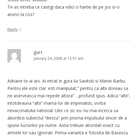
Te-as intreba ce castigi daca ridici o hartie de pe jos si-o
arunci la cos?
↓
Reply
gurt
January 24, 2008 at 12:51 am
Adriane te-ai ars. Ai intrat in gura lui Savitski si Mariei Barbu.
Pentru ele este clar: esti manipulat,” pentru ca altii doreau sa
ne aserveasca mai repede altora” …profund spus. Adica “altii”,
intotdeauna “altii” mama lor de imperialisti, vorba
nevaccinatului national. Uite ce zic eu: nu mai incerca sa
abordezi subiectul “iliescu” prin prisma impulsului sincer de a
spune lucrurilor pe nume. Astia trebuie abordati exact cu
armele lor sau Ignorati. Prima varianta e folosita de Basescu