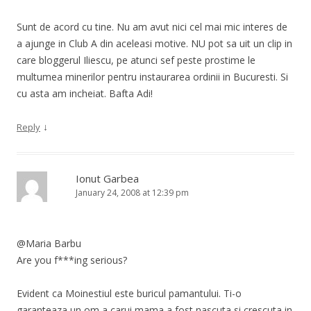
Sunt de acord cu tine. Nu am avut nici cel mai mic interes de
a ajunge in Club A din aceleasi motive. NU pot sa uit un clip in
care bloggerul Iliescu, pe atunci sef peste prostime le
multumea minerilor pentru instaurarea ordinii in Bucuresti. Si
cu asta am incheiat. Bafta Adi!
↓
Reply
Ionut Garbea
January 24, 2008 at 12:39 pm
@Maria Barbu
Are you f***ing serious?
Evident ca Moinestiul este buricul pamantului. Ti-o
garanteaza un om a carui mama a fost nascuta si crescuta in