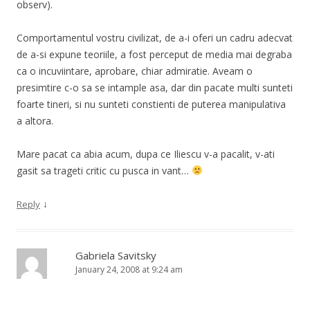
observ).
Comportamentul vostru civilizat, de a-i oferi un cadru adecvat
de a-si expune teoriile, a fost perceput de media mai degraba
ca o incuviintare, aprobare, chiar admiratie. Aveam o
presimtire c-o sa se intample asa, dar din pacate multi sunteti
foarte tineri, si nu sunteti constienti de puterea manipulativa
a altora.
Mare pacat ca abia acum, dupa ce Iliescu v-a pacalit, v-ati
gasit sa trageti critic cu pusca in vant…
↓
Reply
Gabriela Savitsky
January 24, 2008 at 9:24 am