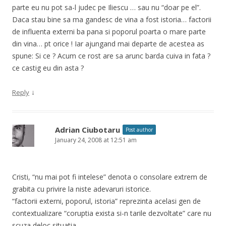
parte eu nu pot sa-l judec pe Iliescu … sau nu “doar pe el”.
Daca stau bine sa ma gandesc de vina a fost istoria… factorii
de influenta externi ba pana si poporul poarta o mare parte
din vina… pt orice ! Iar ajungand mai departe de acestea as
spune: Si ce ? Acum ce rost are sa arunc barda cuiva in fata ?
ce castig eu din asta ?
↓
Reply
Adrian Ciubotaru
Post author
January 24, 2008 at 12:51 am
Cristi, “nu mai pot fi intelese” denota o consolare extrem de
grabita cu privire la niste adevaruri istorice.
“factorii externi, poporul, istoria” reprezinta acelasi gen de
contextualizare “coruptia exista si-n tarile dezvoltate” care nu
scuza deloc situatia.