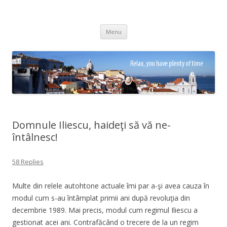
Adrian Ciubotaru
Skip
Menu
to
content
Domnule Iliescu, haideţi să vă ne-
întâlnesc!
58 Replies
Multe din relele autohtone actuale îmi par a-şi avea cauza în
modul cum s-au întâmplat primii ani după revoluţia din
decembrie 1989. Mai precis, modul cum regimul Iliescu a
gestionat acei ani. Contrafăcând o trecere de la un regim