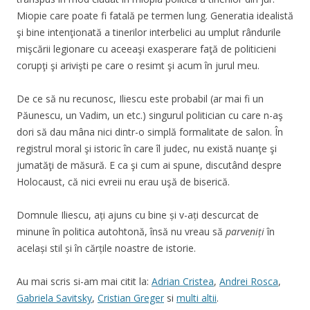
Miopie care poate fi fatală pe termen lung. Generatia idealistă
şi bine intenţionată a tinerilor interbelici au umplut rândurile
mişcării legionare cu aceeaşi exasperare faţă de politicieni
corupţi şi arivişti pe care o resimt şi acum în jurul meu.
De ce să nu recunosc, Iliescu este probabil (ar mai fi un
Păunescu, un Vadim, un etc.) singurul politician cu care n-aş
dori să dau mâna nici dintr-o simplă formalitate de salon. În
registrul moral şi istoric în care îl judec, nu există nuanţe şi
jumatăţi de măsură. E ca şi cum ai spune, discutând despre
Holocaust, că nici evreii nu erau uşă de biserică.
Domnule Iliescu, ați ajuns cu bine și v-ați descurcat de
minune în politica autohtonă, însă nu vreau să
parveniți
în
același stil și în cărțile noastre de istorie.
Au mai scris si-am mai citit la:
Adrian Cristea
,
Andrei Rosca
,
Gabriela Savitsky
,
Cristian Greger
si
multi altii
.