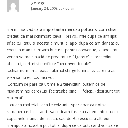
george
January 24, 2008 at 7:00 am
ma mir sa vad cata importanta mai dati politicii si cum chiar
credeti ca mai schimbati ceva,…bravo…mie dupa ce am lipit
afise cu Ratiu si acesta a murit, si apoi dupa ce am dansat cu
cheia in mana si m-am bucurat pentru conventie, si apoi imi
venea sa ma sinucid de prea multe “tigarete” si presedinti
abdicati, certuri si conflicte “neconventionale”…
…chiar nu-mi mai pasa…ultimul stinge lumina…si tare nu as
vrea sa fiu eu ….si nici voi…
…oricum se pare ca ultimele 2 televiziuni puternice de
nisa(stim noi care)…isi fac treaba bine…ii felicit…(desi sunt tot
mai praf)…
…cu asa material…asa televiziuni….sper doar ca noi sa
ramanem echidistanti…sa criticam fara sa cadem intr-una din
capcanele intinse de Iliescu, sau de Basescu sau alti buni
manipulatori…astia put toti si dupa ce ca put, cand vor sa se