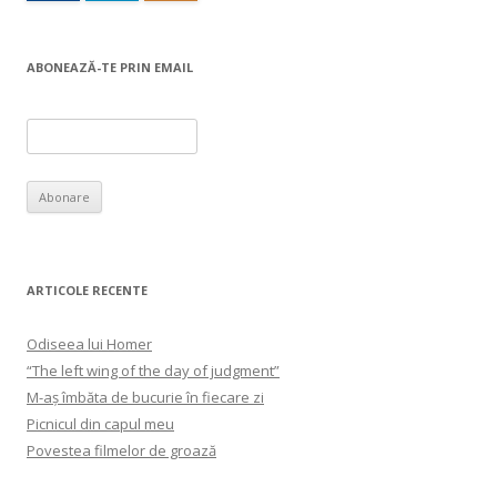
ABONEAZĂ-TE PRIN EMAIL
ARTICOLE RECENTE
Odiseea lui Homer
“The left wing of the day of judgment”
M-aș îmbăta de bucurie în fiecare zi
Picnicul din capul meu
Povestea filmelor de groază