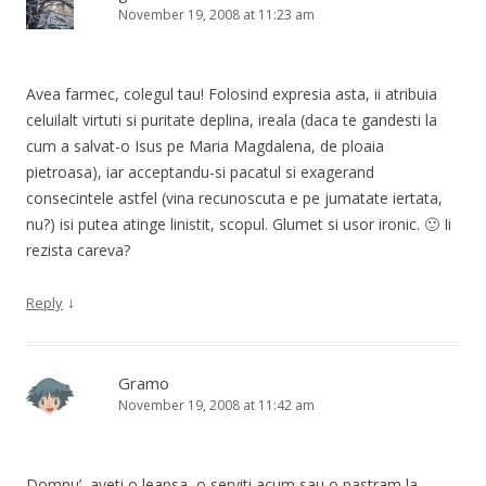
November 19, 2008 at 11:23 am
Avea farmec, colegul tau! Folosind expresia asta, ii atribuia
celuilalt virtuti si puritate deplina, ireala (daca te gandesti la
cum a salvat-o Isus pe Maria Magdalena, de ploaia
pietroasa), iar acceptandu-si pacatul si exagerand
consecintele astfel (vina recunoscuta e pe jumatate iertata,
nu?) isi putea atinge linistit, scopul. Glumet si usor ironic. 🙂 Ii
rezista careva?
↓
Reply
Gramo
November 19, 2008 at 11:42 am
Domnu’, aveti o leapsa, o serviti acum sau o pastram la