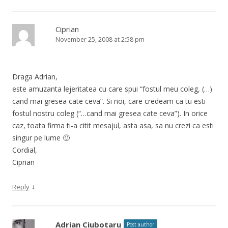
Ciprian
November 25, 2008 at 2:58 pm
Draga Adrian,
este amuzanta lejeritatea cu care spui “fostul meu coleg, (…)
cand mai gresea cate ceva”. Si noi, care credeam ca tu esti
fostul nostru coleg (“…cand mai gresea cate ceva”). In orice
caz, toata firma ti-a citit mesajul, asta asa, sa nu crezi ca esti
singur pe lume 🙂
Cordial,
Ciprian
↓
Reply
Adrian Ciubotaru
Post author