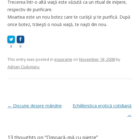
Trecerea într-o altă viaţă este văzută ca un ritual de iniţiere,
respectiv de purificare.
Moartea este un nou botez care te curăţă şi te purifică. După
orice botez, trăieşti o nouă viaţă, te naşti din nou.
0
0
This entry was posted in
inspirație
on
November 18, 2008
by
Adrian Ciubotaru
.
Post
←
Discuţie despre mândrie
Echilibristica erotică cotidiană
navigation
→
13 thoughts on “
Omoară-mă cu pietre
”