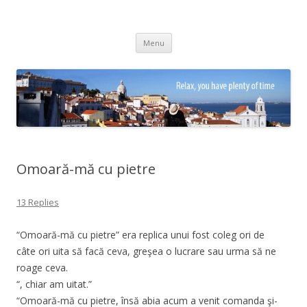
Adrian Ciubotaru
Skip
Menu
to
content
Omoară-mă cu pietre
13 Replies
“Omoară-mă cu pietre” era replica unui fost coleg ori de
câte ori uita să facă ceva, greşea o lucrare sau urma să ne
roage ceva.
“, chiar am uitat.”
“Omoară-mă cu pietre, însă abia acum a venit comanda şi-