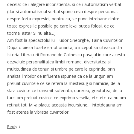
decelat ce-i alegere inconstienta, si ce-i automatism verbal
(dar si automatismul verbal spune ceva despre persoana,
despre forta expresiei, pentru ca, se pune intrebara: dintre
toate expresiile posibile pe care le-ai putea folosi, de ce
tocmai asta? Si nu alta…).
Am fost la specactolul lui Tudor Gheorghe, Taina Cuvintelor.
Dupa o piesa foarte emotionanta, a inceput sa citeasca din
Istoria Literaturii Romane de Calinescu pasajul in care acesta
dezvaluie personalitatea limbii romane, diversitatea si
multitudinea de tonuri si umbre pe care le cuprinde, prin
analiza limbilor de influenta (spunea ca de la unguri am
preluat cuvintele ce se refera la mestesug si harnicie, de la
slavi cuvinte ce transmit suferinta, durerea, greutatea, de la
turci am preluat cuvinte ce exprima veselia, etc. etc. ca nu am
retinut tot. Mi-a placut aceasta incursiune… intotdeauna am
fost atenta la vibratia cuvintelor.
↓
Reply