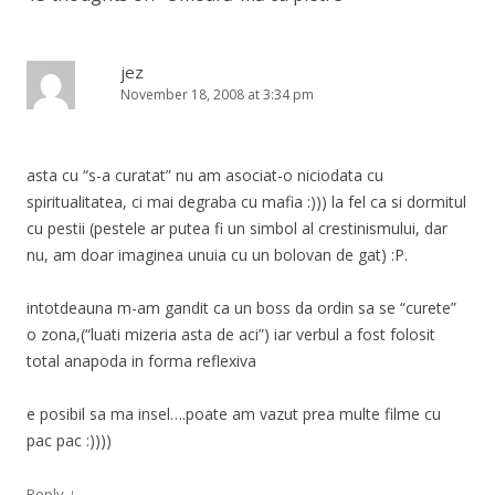
jez
November 18, 2008 at 3:34 pm
asta cu “s-a curatat” nu am asociat-o niciodata cu
spiritualitatea, ci mai degraba cu mafia :))) la fel ca si dormitul
cu pestii (pestele ar putea fi un simbol al crestinismului, dar
nu, am doar imaginea unuia cu un bolovan de gat) :P.
intotdeauna m-am gandit ca un boss da ordin sa se “curete”
o zona,(“luati mizeria asta de aci”) iar verbul a fost folosit
total anapoda in forma reflexiva
e posibil sa ma insel….poate am vazut prea multe filme cu
pac pac :))))
↓
Reply