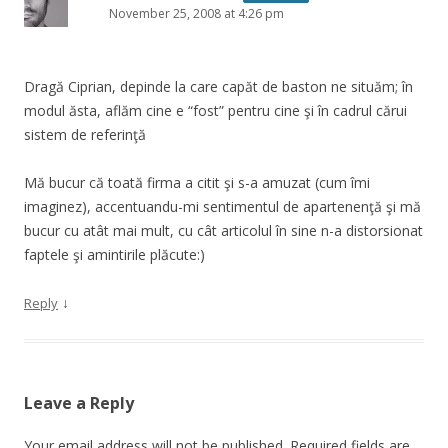
November 25, 2008 at 4:26 pm
Dragă Ciprian, depinde la care capăt de baston ne situăm; în
modul ăsta, aflăm cine e “fost” pentru cine şi în cadrul cărui
sistem de referinţă
Mă bucur că toată firma a citit şi s-a amuzat (cum îmi
imaginez), accentuandu-mi sentimentul de apartenenţă şi mă
bucur cu atât mai mult, cu cât articolul în sine n-a distorsionat
faptele şi amintirile plăcute:)
↓
Reply
Leave a Reply
Your email address will not be published.
Required fields are