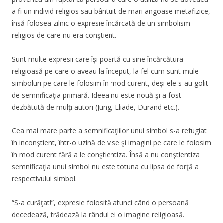
a fi un individ religios sau bântuit de mari angoase metafizice,
însă folosea zilnic o expresie încărcată de un simbolism
religios de care nu era conştient.
Sunt multe expresii care îşi poartă cu sine încărcătura
religioasă pe care o aveau la început, la fel cum sunt mule
simboluri pe care le folosim în mod curent, deşi ele s-au golit
de semnificaţia primară. Ideea nu este nouă şi a fost
dezbătută de mulţi autori (Jung, Eliade, Durand etc.).
Cea mai mare parte a semnificaţiilor unui simbol s-a refugiat
în inconştient, într-o uzină de vise şi imagini pe care le folosim
în mod curent fără a le conştientiza. Însă a nu conştientiza
semnificaţia unui simbol nu este totuna cu lipsa de forţă a
respectivului simbol.
“S-a curăţat!”, expresie folosită atunci când o persoană
decedează, trădează la rândul ei o imagine religioasă.