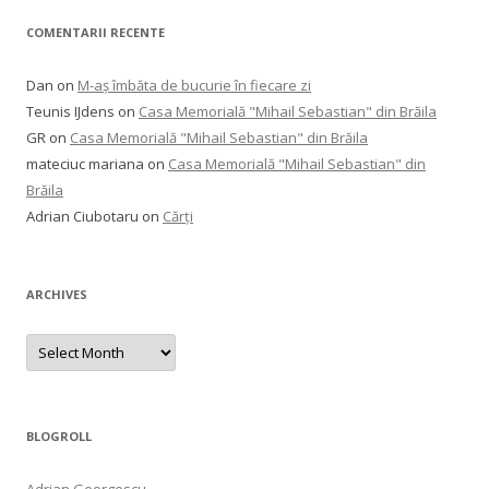
COMENTARII RECENTE
Dan
on
M-aș îmbăta de bucurie în fiecare zi
Teunis IJdens
on
Casa Memorială "Mihail Sebastian" din Brăila
GR
on
Casa Memorială "Mihail Sebastian" din Brăila
mateciuc mariana
on
Casa Memorială "Mihail Sebastian" din
Brăila
Adrian Ciubotaru
on
Cărți
ARCHIVES
Archives
BLOGROLL
Adrian Georgescu