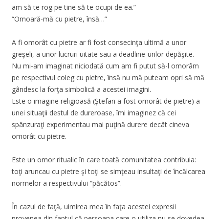
am să te rog pe tine să te ocupi de ea.”
“Omoară-mă cu pietre, însă…”
A fi omorât cu pietre ar fi fost consecinţa ultimă a unor
greşeli, a unor lucruri uitate sau a deadline-urilor depăşite.
Nu mi-am imaginat niciodată cum am fi putut să-l omorâm
pe respectivul coleg cu pietre, însă nu mă puteam opri să mă
gândesc la forţa simbolică a acestei imagini.
Este o imagine religioasă (Ştefan a fost omorât de pietre) a
unei situaţii destul de dureroase, îmi imaginez că cei
spânzuraţi experimentau mai puţină durere decât cineva
omorât cu pietre.
Este un omor ritualic în care toată comunitatea contribuia:
toţi aruncau cu pietre şi toţi se simţeau insultaţi de încălcarea
normelor a respectivului “păcătos”.
În cazul de faţă, uimirea mea în faţa acestei expresii
provenea din faptul că persoana care o utiliza nu se dovedea