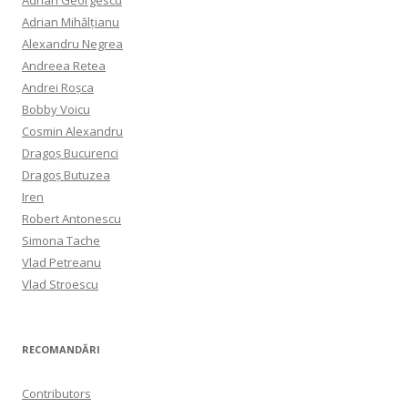
Adrian Mihălțianu
Alexandru Negrea
Andreea Retea
Andrei Roșca
Bobby Voicu
Cosmin Alexandru
Dragoș Bucurenci
Dragoș Butuzea
Iren
Robert Antonescu
Simona Tache
Vlad Petreanu
Vlad Stroescu
RECOMANDĂRI
Contributors