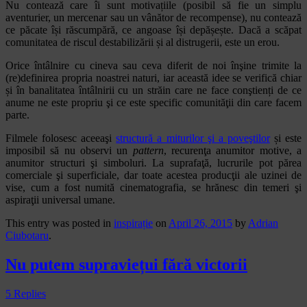
Nu contează care îi sunt motivațiile (posibil să fie un simplu
aventurier, un mercenar sau un vânător de recompense), nu contează
ce păcate își răscumpără, ce angoase își depășește. Dacă a scăpat
comunitatea de riscul destabilizării și al distrugerii, este un erou.
Orice întâlnire cu cineva sau ceva diferit de noi înşine trimite la
(re)definirea propria noastrei naturi, iar această idee se verifică chiar
și în banalitatea întâlnirii cu un străin care ne face conştienți de ce
anume ne este propriu şi ce este specific comunităţii din care facem
parte.
Filmele folosesc aceeaşi
structură a miturilor şi a poveştilor
și este
imposibil să nu observi un
pattern
, recurenţa anumitor motive, a
anumitor structuri şi simboluri. La suprafaţă, lucrurile pot părea
comerciale şi superficiale, dar toate acestea producţii ale uzinei de
vise, cum a fost numită cinematografia, se hrănesc din temeri şi
aspiraţii universal umane.
This entry was posted in
inspirație
on
April 26, 2015
by
Adrian
Ciubotaru
.
Nu putem supraviețui fără victorii
5 Replies