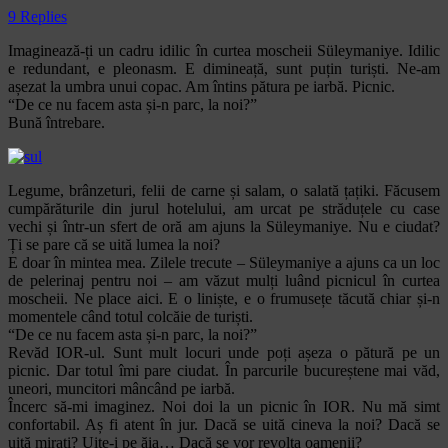
9 Replies
Imaginează-ți un cadru idilic în curtea moscheii Süleymaniye. Idilic
e redundant, e pleonasm. E dimineață, sunt puțin turiști. Ne-am
așezat la umbra unui copac. Am întins pătura pe iarbă. Picnic.
“De ce nu facem asta și-n parc, la noi?”
Bună întrebare.
Legume, brânzeturi, felii de carne și salam, o salată țațiki. Făcusem
cumpărăturile din jurul hotelului, am urcat pe străduțele cu case
vechi și într-un sfert de oră am ajuns la Süleymaniye. Nu e ciudat?
Ți se pare că se uită lumea la noi?
E doar în mintea mea. Zilele trecute – Süleymaniye a ajuns ca un loc
de pelerinaj pentru noi – am văzut mulți luând picnicul în curtea
moscheii. Ne place aici. E o liniște, e o frumusețe tăcută chiar și-n
momentele când totul colcăie de turiști.
“De ce nu facem asta și-n parc, la noi?”
Revăd IOR-ul. Sunt mult locuri unde poți așeza o pătură pe un
picnic. Dar totul îmi pare ciudat. În parcurile bucureștene mai văd,
uneori, muncitori mâncând pe iarbă.
Încerc să-mi imaginez. Noi doi la un picnic în IOR. Nu mă simt
confortabil. Aș fi atent în jur. Dacă se uită cineva la noi? Dacă se
uiță mirați? Uite-i pe ăia… Dacă se vor revolta oamenii?