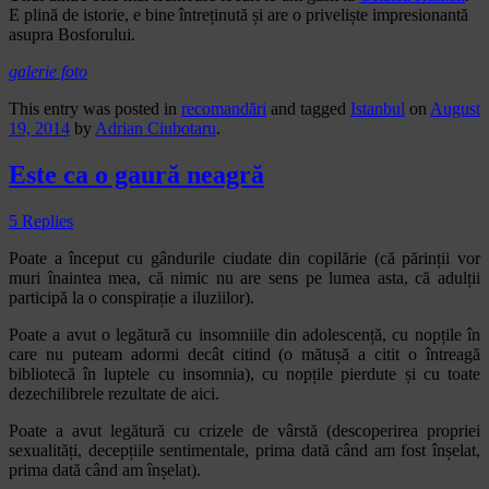
E plină de istorie, e bine întreținută și are o priveliște impresionantă
asupra Bosforului.
galerie foto
This entry was posted in
recomandări
and tagged
Istanbul
on
August
19, 2014
by
Adrian Ciubotaru
.
Este ca o gaură neagră
5 Replies
Poate a început cu gândurile ciudate din copilărie (că părinții vor
muri înaintea mea, că nimic nu are sens pe lumea asta, că adulții
participă la o conspirație a iluziilor).
Poate a avut o legătură cu insomniile din adolescență, cu nopțile în
care nu puteam adormi decât citind (o mătușă a citit o întreagă
bibliotecă în luptele cu insomnia), cu nopțile pierdute și cu toate
dezechilibrele rezultate de aici.
Poate a avut legătură cu crizele de vârstă (descoperirea propriei
sexualități, decepțiile sentimentale, prima dată când am fost înșelat,
prima dată când am înșelat).