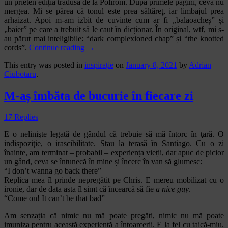
un prieten ediția tradusă de la Polirom. După primele pagini, ceva nu
mergea. Mi se părea că tonul este prea săltăreț, iar limbajul prea
arhaizat. Apoi m-am izbit de cuvinte cum ar fi „balaoacheș” și
„baier” pe care a trebuit să le caut în dicționar. În original, wtf, mi s-
au părut mai inteligibile: “dark complexioned chap” și “the knotted
cords”.
Continue reading
→
This entry was posted in
inspirație
on
January 8, 2021
by
Adrian
Ciubotaru
.
M-aș îmbăta de bucurie în fiecare zi
17 Replies
E o nelinişte legată de gândul că trebuie să mă întorc în ţară. O
indispoziţie, o irascibilitate. Stau la terasă în Santiago. Cu o zi
înainte, am terminat – probabil – experiența vieții, dar apuc de picior
un gând, ceva se întunecă în mine și încerc în van să glumesc:
“I don’t wanna go back there”
Replica mea îl prinde nepregătit pe Chris. E mereu mobilizat cu o
ironie, dar de data asta îl simt că încearcă să fie
a nice guy
.
“Come on! It can’t be that bad”
Am senzația că nimic nu mă poate pregăti, nimic nu mă poate
imuniza pentru această experiență a întoarcerii. E la fel cu taică-miu.