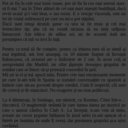
Pot să fiu în cele mai bune toane, pot să fiu în cea mai serenă stare,
să fi stat 7 ani în Tibet alături de cei mai mari maeştri buddhişti, dacă
revin acasă şi-l văd beat, o iau razna. E o reacţie viscerală, este un
fel de vomă sufletească pe care nu mi-o pot stăpâni.
Dacă sunt totuşi destule şanse ca tata să fie treaz şi cel mai
fermecător tip, ştiu că nu există niciuna să nu simt urâţenia
întoarcerii. Am trăit-o de atâtea ori, iar de această dată am
presimţirea că mă va lovi în faţă.
Pentru ca totul să fie complet, pentru ca iritarea mea să se simtă şi
mai legitimă, am fost anunţaţi, cu 10 minute înainte să înceapă
îmbarcarea, că avionul are o întârziere de 2 ore. În acest colţ al
aeroportului din Madrid, un oftat ţâşneşte deasupra grupului de
români care se întorc să-şi petreacă concediul în ţară.
Mă uit la ei și mă apucă mila. Printre cele mai emoționante momente
pe care le-am trăit în Spania se numără conversațiile cu spanioli și
italieni care mi-au povestit despre români. Cum îi respectă, cât sunt
de corecți și de muncitori. Nu exagerez și nu erau politicoși.
La 4 dimineața, în Santiago, am nimerit, cu Rasmus, Chris într-o…
discotecă. O magherniță strâmtă în care lumea dansa pe muzică pe
care o auzeai cândva în Club A. La început, n-am vrut să intru,
aveam un covor popular înfășurat în jurul taliei (n-am apucat să o
întreb pe Jasmina de unde îl avea), dar presiunea grupului și-a spus
cuvântul.