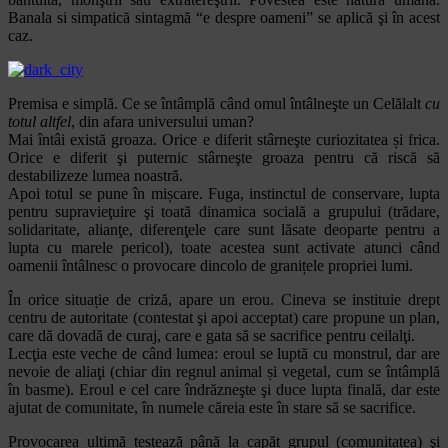
Banala si simpatică sintagmă “e despre oameni” se aplică şi în acest
caz.
Premisa e simplă. Ce se întâmplă când omul întâlneşte un Celălalt
cu
totul altfel
, din afara universului uman?
Mai întâi există groaza. Orice e diferit stârneşte curiozitatea și frica.
Orice e diferit şi puternic stârneşte groaza pentru că riscă să
destabilizeze lumea noastră.
Apoi totul se pune în mișcare. Fuga, instinctul de conservare, lupta
pentru supravieţuire şi toată dinamica socială a grupului (trădare,
solidaritate, alianţe, diferenţele care sunt lăsate deoparte pentru a
lupta cu marele pericol), toate acestea sunt activate atunci când
oamenii întâlnesc o provocare dincolo de granițele propriei lumi.
În orice situație de criză, apare un erou. Cineva se instituie drept
centru de autoritate (contestat şi apoi acceptat) care propune un plan,
care dă dovadă de curaj, care e gata să se sacrifice pentru ceilalţi.
Lecţia este veche de când lumea: eroul se luptă cu monstrul, dar are
nevoie de aliaţi (chiar din regnul animal și vegetal, cum se întâmplă
în basme). Eroul e cel care îndrăzneşte şi duce lupta finală, dar este
ajutat de comunitate, în numele căreia este în stare să se sacrifice.
Provocarea ultimă testează până la capăt grupul (comunitatea) şi