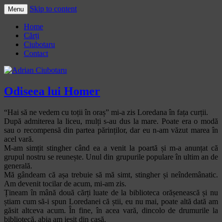
Skip to content
Menu
Adrian Ciubotaru
Home
Cărți
Ciubotaru
Contact
Odiseea lui Homer
“Hai să ne vedem cu toții în oraș” mi-a zis Loredana în fața curții.
După admiterea la liceu, mulți s-au dus la mare. Poate era o modă
sau o recompensă din partea părinților, dar eu n-am văzut marea în
acel vară.
M-am simțit stingher când ea a venit la poartă și m-a anunțat că
grupul nostru se reunește. Unul din grupurile populare în ultim an de
generală.
Mă gândeam că așa trebuie să mă simt, stingher și neîndemânatic.
Am devenit tocilar de acum, mi-am zis.
Țineam în mână două cărți luate de la biblioteca orășenească și nu
știam cum să-i spun Loredanei că știi, eu nu mai, poate altă dată am
găsit altceva acum. În fine, în acea vară, dincolo de drumurile la
bibliotecă, abia am ieșit din casă.