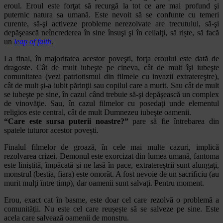
eroul. Eroul este forţat să recurgă la tot ce are mai profund şi
puternic natura sa umană. Este nevoit să se confunte cu temeri
curente, să-şi activeze probleme nerezolvate are trecutului, să-şi
depăşească neîncrederea în sine însuşi şi în ceilalţi, să riște, să facă
un
leap of faith
.
La final, în majoritatea acestor poveşti, forţa eroului este dată de
dragoste. Cât de mult iubeşte pe cineva, cât de mult îşi iubeşte
comunitatea (vezi patriotismul din filmele cu invazii extratereştre),
cât de mult şi-a iubit părinţii sau copilul care a murit. Sau cât de mult
se iubeşte pe sine, în cazul când trebuie să-şi depăşească un complex
de vinovăţie. Sau, în cazul filmelor cu posedaţi unde elementul
religios este central, cât de mult Dumnezeu iubeşte oamenii.
“Care este sursa puterii noastre?”
pare să fie întrebarea din
spatele tuturor acestor povești.
Finalul filmelor de groază, în cele mai multe cazuri, implică
rezolvarea crizei. Demonul este exorcizat din lumea umană, fantoma
este liniştită, împăcată şi ne lasă în pace, extratereștrii sunt alungați,
monstrul (bestia, fiara) este omorât. A fost nevoie de un sacrificiu (au
murit mulți între timp), dar oamenii sunt salvați. Pentru moment.
Erou, exact cat în basme, este doar cel care rezolvă o problemă a
comunității. Nu este cel care reușește să se salveze pe sine. Este
acela care salvează oamenii de monstru.