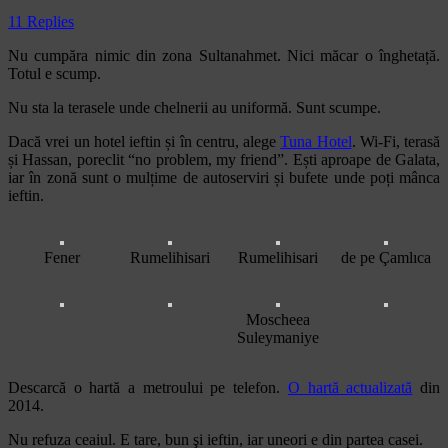
11 Replies
Nu cumpăra nimic din zona Sultanahmet. Nici măcar o înghetață.
Totul e scump.
Nu sta la terasele unde chelnerii au uniformă. Sunt scumpe.
Dacă vrei un hotel ieftin și în centru, alege
Tuna Hotel
. Wi-Fi, terasă
și Hassan, poreclit “no problem, my friend”. Ești aproape de Galata,
iar în zonă sunt o mulțime de autoserviri și bufete unde poți mânca
ieftin.
Fener
Rumelihisari
Rumelihisari
de pe Çamlıca
Moscheea
Suleymaniye
Descarcă o hartă a metroului pe telefon.
O hartă actualizată
din
2014.
Nu refuza ceaiul. E tare, bun şi ieftin, iar uneori e din partea casei.