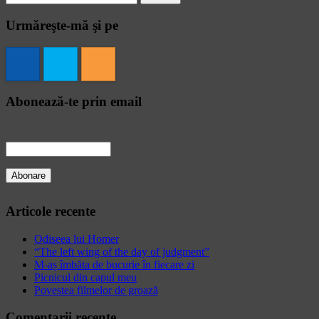
for:
Urmăreşte-mă şi pe
Abonează-te prin email
Articole recente
Odiseea lui Homer
“The left wing of the day of judgment”
M-aș îmbăta de bucurie în fiecare zi
Picnicul din capul meu
Povestea filmelor de groază
Comentarii recente