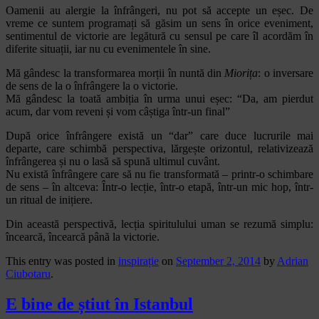
Oamenii au alergie la înfrângeri, nu pot să accepte un eșec. De
vreme ce suntem programați să găsim un sens în orice eveniment,
sentimentul de victorie are legătură cu sensul pe care îl acordăm în
diferite situații, iar nu cu evenimentele în sine.
Mă gândesc la transformarea morții în nuntă din
Miorița
: o inversare
de sens de la o înfrângere la o victorie.
Mă gândesc la toată ambiția în urma unui eșec: “Da, am pierdut
acum, dar vom reveni și vom câștiga într-un final”
După orice înfrângere există un “dar” care duce lucrurile mai
departe, care schimbă perspectiva, lărgește orizontul, relativizează
înfrângerea și nu o lasă să spună ultimul cuvânt.
Nu există înfrângere care să nu fie transformată – printr-o schimbare
de sens – în altceva: Într-o lecție, într-o etapă, într-un mic hop, într-
un ritual de inițiere.
Din această perspectivă, lecția spiritulului uman se rezumă simplu:
încearcă, încearcă până la victorie.
This entry was posted in
inspirație
on
September 2, 2014
by
Adrian
Ciubotaru
.
E bine de știut în Istanbul