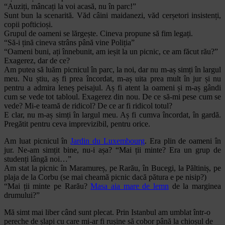
“Auziți, mâncați la voi acasă, nu în parc!”
Sunt bun la scenarită. Văd câini maidanezi, văd cerșetori insistenți,
copii pofticioși.
Grupul de oameni se lărgește. Cineva propune să fim legați.
“Să-i țină cineva strâns până vine Poliția”
“Oameni buni, ați înnebunit, am ieșit la un picnic, ce am făcut rău?”
Exagerez, dar de ce?
Am putea să luăm picnicul în parc, la noi, dar nu m-aș simți în largul
meu. Nu știu, aș fi prea încordat, m-aș uita prea mult în jur și nu
pentru a admira leneș peisajul. Aș fi atent la oameni și m-aș gândi
cum se vede tot tabloul. Exagerez din nou. De ce să-mi pese cum se
vede? Mi-e teamă de ridicol? De ce ar fi ridicol totul?
E clar, nu m-aș simți în largul meu. Aș fi cumva încordat, în gardă.
Pregătit pentru ceva imprevizibil, pentru orice.
Am luat picnicul în
Jardin du Luxembourg
. Era plin de oameni în
jur. Ne-am simțit bine, nu-i așa? “Mai ții minte? Era un grup de
studenți lângă noi…”
Am stat la picnic în Maramureș, pe Rarău, în Bucegi, la Păltiniș, pe
plaja de la Corbu (se mai cheamă picnic dacă pătura e pe nisip?)
“Mai ții minte pe Rarău?
Masa aia mare de lemn
de la marginea
drumului?”
Mă simt mai liber când sunt plecat. Prin Istanbul am umblat într-o
pereche de șlapi cu care mi-ar fi rușine să cobor până la chioșul de