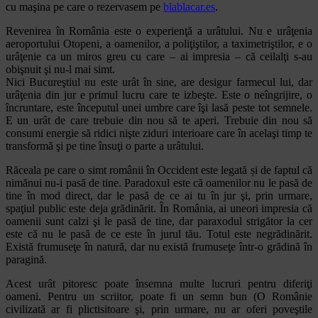
cu maşina pe care o rezervasem pe
blablacar.es
.
Revenirea în România este o experienţă a urâtului. Nu e urâţenia
aeroportului Otopeni, a oamenilor, a poliţiştilor, a taximetriştilor, e o
urâţenie ca un miros greu cu care – ai impresia – că ceilalţi s-au
obişnuit şi nu-l mai simt.
Nici Bucureştiul nu este urât în sine, are desigur farmecul lui, dar
urâţenia din jur e primul lucru care te izbeşte. Este o neîngrijire, o
încruntare, este începutul unei umbre care îşi lasă peste tot semnele.
E un urât de care trebuie din nou să te aperi. Trebuie din nou să
consumi energie să ridici nişte ziduri interioare care în acelaşi timp te
transformă şi pe tine însuţi o parte a urâtului.
Răceala pe care o simt românii în Occident este legată și de faptul că
nimănui nu-i pasă de tine. Paradoxul este că oamenilor nu le pasă de
tine în mod direct, dar le pasă de ce ai tu în jur şi, prin urmare,
spaţiul public este deja grădinărit. În România, ai uneori impresia că
oamenii sunt calzi şi le pasă de tine, dar paraxodul strigător la cer
este că nu le pasă de ce este în jurul tău. Totul este negrădinărit.
Există frumuseţe în natură, dar nu există frumuseţe într-o grădină în
paragină.
Acest urât pitoresc poate însemna multe lucruri pentru diferiţi
oameni. Pentru un scriitor, poate fi un semn bun (O Românie
civilizată ar fi plictisitoare şi, prin urmare, nu ar oferi poveştile