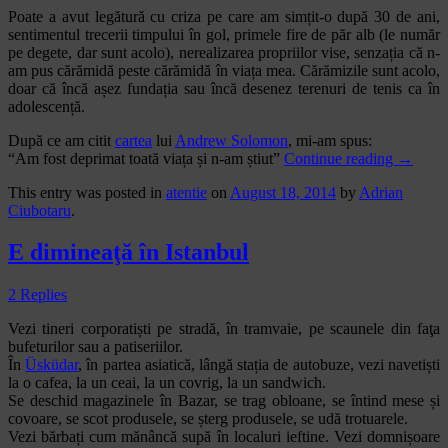
Poate a avut legătură cu criza pe care am simțit-o după 30 de ani,
sentimentul trecerii timpului în gol, primele fire de păr alb (le număr
pe degete, dar sunt acolo), nerealizarea propriilor vise, senzația că n-
am pus cărămidă peste cărămidă în viața mea. Cărămizile sunt acolo,
doar că încă așez fundația sau încă desenez terenuri de tenis ca în
adolescență.
După ce am citit
cartea
lui
Andrew Solomon
, mi-am spus:
“Am fost deprimat toată viața și n-am știut”
Continue reading
→
This entry was posted in
atentie
on
August 18, 2014
by
Adrian
Ciubotaru
.
E dimineaţă în Istanbul
2 Replies
Vezi tineri corporatiști pe stradă, în tramvaie, pe scaunele din faţa
bufeturilor sau a patiseriilor.
În
Üsküdar
, în partea asiatică, lângă stația de autobuze, vezi navetiști
la o cafea, la un ceai, la un covrig, la un sandwich.
Se deschid magazinele în Bazar, se trag obloane, se întind mese și
covoare, se scot produsele, se șterg produsele, se udă trotuarele.
Vezi bărbați cum mănâncă supă în localuri ieftine. Vezi domnișoare