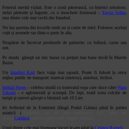
Fenerul merită vizitat. Este o zonă pitorească, cu biserici ortodoxe,
străzi pietruite şi înguste, cu o moscheie frumoasă –
Yavuz Selim
,
una dintre cele mai vechi din Istanbul.
Nu lua șaorma din locurile unde au și carne de miel. Folosesc același
cuțit și aromele sar dintr-o parte în alta.
Neapărat de încercat produsele de patiserie: cu brânză, carne sau
unt.
Pe strada găseşti un mic bazar cu preţuri mai bune decât în Marele
Bazar.
Un
Istanbul Kart
face viaţa mai uşoară. Poate fi folosit la orice
mijloc public de transport: tramvai (metrou), autobuz, feribot.
Istiklal Street
– celebra stradă cu tramvaiul roşu care duce către
Piaţa
Taksim
– e aglomerată şi scumpă. De fapt, toată zona colcăie de
turişti şi rareori găseşti o băutură sub 10 Lire.
Iei feribotul de la Eminönü (lângă Podul Galata) până în partea
asiatică (
Üsküdar), iar de aici autobuzul 15C până pe
dealul
Çamlıca
pentru o panoramă asupra orașului.
Unul dintre cele mai frumoase locuri le-am găsit la
Cetatea Rumeli
.