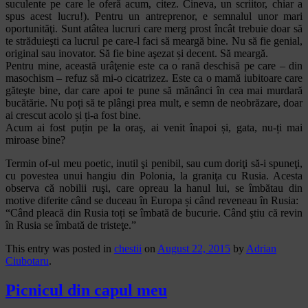
suculente pe care le oferă acum, citez. Cineva, un scriitor, chiar a
spus acest lucru!). Pentru un antreprenor, e semnalul unor mari
oportunităţi. Sunt atâtea lucruri care merg prost încât trebuie doar să
te străduieşti ca lucrul pe care-l faci să meargă bine. Nu să fie genial,
original sau inovator. Să fie bine aşezat și decent. Să meargă.
Pentru mine, această urâţenie este ca o rană deschisă pe care – din
masochism – refuz să mi-o cicatrizez. Este ca o mamă iubitoare care
găteşte bine, dar care apoi te pune să mănânci în cea mai murdară
bucătărie. Nu poți să te plângi prea mult, e semn de neobrăzare, doar
ai crescut acolo și ți-a fost bine.
Acum ai fost puțin pe la oraș, ai venit înapoi și, gata, nu-ți mai
miroase bine?
Termin of-ul meu poetic, inutil şi penibil, sau cum doriţi să-i spuneţi,
cu povestea unui hangiu din Polonia, la graniţa cu Rusia. Acesta
observa că nobilii ruşi, care opreau la hanul lui, se îmbătau din
motive diferite când se duceau în Europa și când reveneau în Rusia:
“Când pleacă din Rusia toți se îmbată de bucurie. Când ştiu că revin
în Rusia se îmbată de tristeţe.”
This entry was posted in
chestii
on
August 22, 2015
by
Adrian
Ciubotaru
.
Picnicul din capul meu