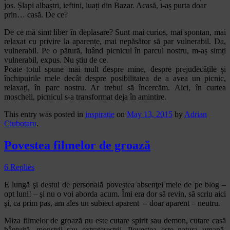
jos. Șlapi albaștri, ieftini, luați din Bazar. Acasă, i-aș purta doar
prin… casă. De ce?
De ce mă simt liber în deplasare? Sunt mai curios, mai spontan, mai
relaxat cu privire la aparențe, mai nepăsător să par vulnerabil. Da,
vulnerabil. Pe o pătură, luând picnicul în parcul nostru, m-aș simți
vulnerabil, expus. Nu știu de ce.
Poate totul spune mai mult despre mine, despre prejudecățile și
închipuirile mele decât despre posibilitatea de a avea un picnic,
relaxați, în parc nostru. Ar trebui să încercăm. Aici, în curtea
moscheii, picnicul s-a transformat deja în amintire.
This entry was posted in
inspirație
on
May 13, 2015
by
Adrian
Ciubotaru
.
Povestea filmelor de groază
6 Replies
E lungă şi destul de personală povestea absenţei mele de pe blog –
opt luni! – şi nu o voi aborda acum. Îmi era dor să revin, să scriu aici
şi, ca prim pas, am ales un subiect aparent – doar aparent – neutru.
Miza filmelor de groază nu este cutare spirit sau demon, cutare casă
bântuită, monştrii sau extratereştrii. Povestea este natura umană.