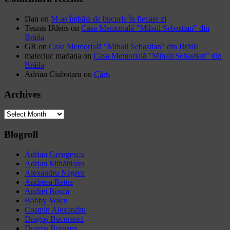
Dan
on
M-aș îmbăta de bucurie în fiecare zi
Teunis IJdens
on
Casa Memorială "Mihail Sebastian" din
Brăila
GR
on
Casa Memorială "Mihail Sebastian" din Brăila
mateciuc mariana
on
Casa Memorială "Mihail Sebastian" din
Brăila
Adrian Ciubotaru
on
Cărți
Archives
Archives
Blogroll
Adrian Georgescu
Adrian Mihălțianu
Alexandru Negrea
Andreea Retea
Andrei Roșca
Bobby Voicu
Cosmin Alexandru
Dragoș Bucurenci
Dragoș Butuzea