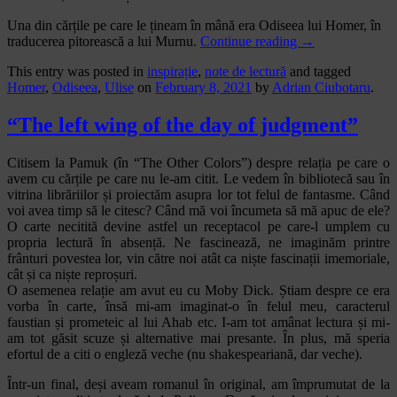
Una din cărțile pe care le țineam în mână era Odiseea lui Homer, în
traducerea pitorească a lui Murnu.
Continue reading
→
This entry was posted in
inspirație
,
note de lectură
and tagged
Homer
,
Odiseea
,
Ulise
on
February 8, 2021
by
Adrian Ciubotaru
.
“The left wing of the day of judgment”
Citisem la Pamuk (în “The Other Colors”) despre relația pe care o
avem cu cărțile pe care nu le-am citit. Le vedem în bibliotecă sau în
vitrina librăriilor și proiectăm asupra lor tot felul de fantasme. Când
voi avea timp să le citesc? Când mă voi încumeta să mă apuc de ele?
O carte necitită devine astfel un receptacol pe care-l umplem cu
propria lectură în absență. Ne fascinează, ne imaginăm printre
frânturi povestea lor, vin către noi atât ca niște fascinații imemoriale,
cât și ca niște reproșuri.
O asemenea relație am avut eu cu Moby Dick. Știam despre ce era
vorba în carte, însă mi-am imaginat-o în felul meu, caracterul
faustian și prometeic al lui Ahab etc. I-am tot amânat lectura și mi-
am tot găsit scuze și alternative mai presante. În plus, mă speria
efortul de a citi o engleză veche (nu shakespeariană, dar veche).
Într-un final, deși aveam romanul în original, am împrumutat de la