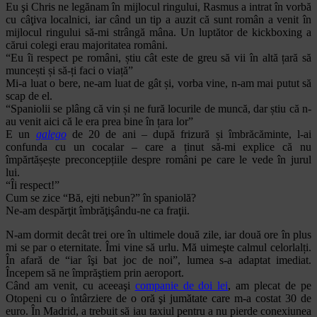
Eu şi Chris ne legănam în mijlocul ringului, Rasmus a intrat în vorbă
cu câţiva localnici, iar când un tip a auzit că sunt român a venit în
mijlocul ringului să-mi strângă mâna. Un luptător de kickboxing a
cărui colegi erau majoritatea români.
“Eu îi respect pe români, știu cât este de greu să vii în altă țară să
muncești și să-ți faci o viață”
Mi-a luat o bere, ne-am luat de gât și, vorba vine, n-am mai putut să
scap de el.
“Spaniolii se plâng că vin și ne fură locurile de muncă, dar știu că n-
au venit aici că le era prea bine în țara lor”
E un
galego
de 20 de ani – după frizură și îmbrăcăminte, l-ai
confunda cu un cocalar – care a ținut să-mi explice că nu
împărtășește preconcepțiile despre români pe care le vede în jurul
lui.
“Îi respect!”
Cum se zice “Bă, ejti nebun?” în spaniolă?
Ne-am despărţit îmbrăţişându-ne ca fraţii.
N-am dormit decât trei ore în ultimele două zile, iar două ore în plus
mi se par o eternitate. Îmi vine să urlu. Mă uimeşte calmul celorlalți.
În afară de “iar îşi bat joc de noi”, lumea s-a adaptat imediat.
Începem să ne împrăştiem prin aeroport.
Când am venit, cu aceeaşi
companie de doi lei
, am plecat de pe
Otopeni cu o întârziere de o oră şi jumătate care m-a costat 30 de
euro. În Madrid, a trebuit să iau taxiul pentru a nu pierde conexiunea