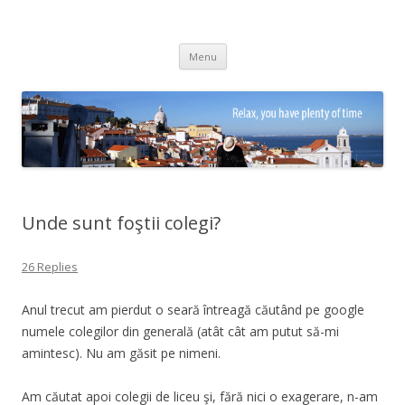
Adrian Ciubotaru
Skip
Menu
to
content
Unde sunt foştii colegi?
26 Replies
Anul trecut am pierdut o seară întreagă căutând pe google
numele colegilor din generală (atât cât am putut să-mi
amintesc). Nu am găsit pe nimeni.
Am căutat apoi colegii de liceu şi, fără nici o exagerare, n-am