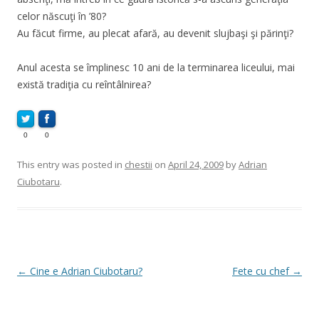
celor născuţi în ’80?
Au făcut firme, au plecat afară, au devenit slujbaşi şi părinţi?
Anul acesta se împlinesc 10 ani de la terminarea liceului, mai
există tradiţia cu reîntâlnirea?
0
0
This entry was posted in
chestii
on
April 24, 2009
by
Adrian
Ciubotaru
.
Post
←
Cine e Adrian Ciubotaru?
Fete cu chef
→
navigation