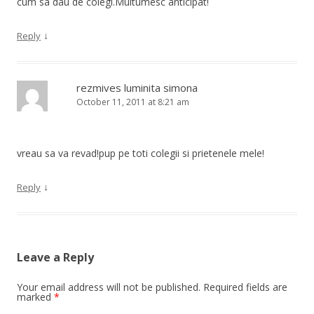
cum sa dau de colegi.Multumesc anticipat!
↓
Reply
rezmives luminita simona
October 11, 2011 at 8:21 am
vreau sa va revad!pup pe toti colegii si prietenele mele!
↓
Reply
Leave a Reply
Your email address will not be published.
Required fields are
marked
*