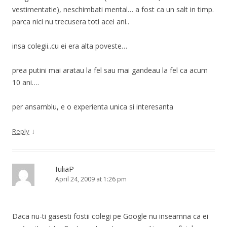
vestimentatie), neschimbati mental… a fost ca un salt in timp.
parca nici nu trecusera toti acei ani..
insa colegii..cu ei era alta poveste…
prea putini mai aratau la fel sau mai gandeau la fel ca acum
10 ani….
per ansamblu, e o experienta unica si interesanta
↓
Reply
IuliaP
April 24, 2009 at 1:26 pm
Daca nu-ti gasesti fostii colegi pe Google nu inseamna ca ei