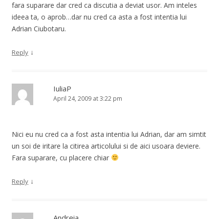
fara suparare dar cred ca discutia a deviat usor. Am inteles
ideea ta, o aprob…dar nu cred ca asta a fost intentia lui
Adrian Ciubotaru.
↓
Reply
IuliaP
April 24, 2009 at 3:22 pm
Nici eu nu cred ca a fost asta intentia lui Adrian, dar am simtit
un soi de iritare la citirea articolului si de aici usoara deviere.
Fara suparare, cu placere chiar
↓
Reply
Andreia