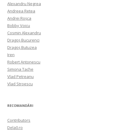
Alexandru Negrea
Andreea Retea
Andrei Roșca
Bobby Voicu
Cosmin Alexandru
Dragoș Bucurenci
Dragoș Butuzea
Iren
Robert Antonescu
Simona Tache
Vlad Petreanu
Vlad Stroescu
RECOMANDĂRI
Contributors
Dela0.ro