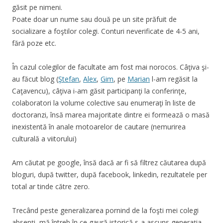
găsit pe nimeni.
Poate doar un nume sau două pe un site prăfuit de
socializare a foştilor colegi. Conturi neverificate de 4-5 ani,
fără poze etc.
În cazul colegilor de facultate am fost mai norocos. Câţiva şi-
au făcut blog (
Ştefan
,
Alex
,
Gim
, pe
Marian
l-am regăsit la
Caţavencu), câţiva i-am găsit participanţi la conferinţe,
colaboratori la volume colective sau enumeraţi în liste de
doctoranzi, însă marea majoritate dintre ei formează o masă
inexistentă în anale motoarelor de cautare (nemurirea
culturală a viitorului)
Am căutat pe google, însă dacă ar fi să filtrez căutarea după
bloguri, după twitter, după facebook, linkedin, rezultatele per
total ar tinde către zero.
Trecând peste generalizarea pornind de la foşti mei colegi
absenţi, mă întreb în ce gaură istorică s-a ascuns generaţia