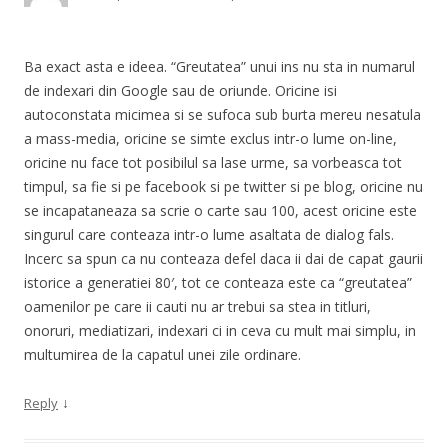
Ba exact asta e ideea. “Greutatea” unui ins nu sta in numarul
de indexari din Google sau de oriunde. Oricine isi
autoconstata micimea si se sufoca sub burta mereu nesatula
a mass-media, oricine se simte exclus intr-o lume on-line,
oricine nu face tot posibilul sa lase urme, sa vorbeasca tot
timpul, sa fie si pe facebook si pe twitter si pe blog, oricine nu
se incapataneaza sa scrie o carte sau 100, acest oricine este
singurul care conteaza intr-o lume asaltata de dialog fals.
Incerc sa spun ca nu conteaza defel daca ii dai de capat gaurii
istorice a generatiei 80′, tot ce conteaza este ca “greutatea”
oamenilor pe care ii cauti nu ar trebui sa stea in titluri,
onoruri, mediatizari, indexari ci in ceva cu mult mai simplu, in
multumirea de la capatul unei zile ordinare.
↓
Reply