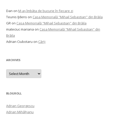
Dan
on
M-aș îmbăta de bucurie în fiecare zi
Teunis IJdens
on
Casa Memorială "Mihail Sebastian" din Brăila
GR
on
Casa Memorială "Mihail Sebastian" din Brăila
mateciuc mariana
on
Casa Memorială "Mihail Sebastian" din
Brăila
Adrian Ciubotaru
on
Cărți
ARCHIVES
Archives
BLOGROLL
Adrian Georgescu
Adrian Mihălțianu