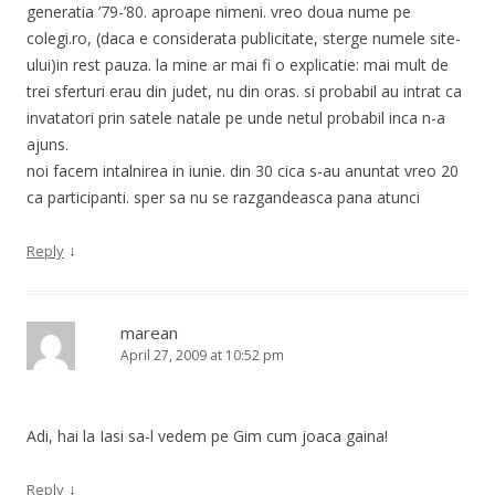
generatia ’79-’80. aproape nimeni. vreo doua nume pe
colegi.ro, (daca e considerata publicitate, sterge numele site-
ului)in rest pauza. la mine ar mai fi o explicatie: mai mult de
trei sferturi erau din judet, nu din oras. si probabil au intrat ca
invatatori prin satele natale pe unde netul probabil inca n-a
ajuns.
noi facem intalnirea in iunie. din 30 cica s-au anuntat vreo 20
ca participanti. sper sa nu se razgandeasca pana atunci
↓
Reply
marean
April 27, 2009 at 10:52 pm
Adi, hai la Iasi sa-l vedem pe Gim cum joaca gaina!
↓
Reply