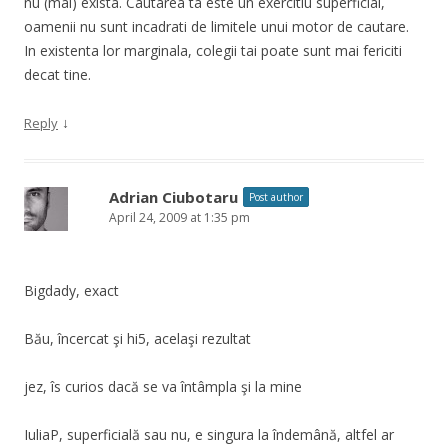
nu (mai) exista. Cautarea ta este un exercitiu superficial,
oamenii nu sunt incadrati de limitele unui motor de cautare.
In existenta lor marginala, colegii tai poate sunt mai fericiti
decat tine.
↓
Reply
Adrian Ciubotaru
Post author
April 24, 2009 at 1:35 pm
Bigdady, exact
Bău, încercat şi hi5, acelaşi rezultat
jez, îs curios dacă se va întâmpla şi la mine
IuliaP, superficială sau nu, e singura la îndemână, altfel ar