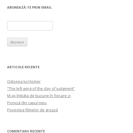
ABONEAZĂ-TE PRIN EMAIL
ARTICOLE RECENTE
Odiseea lui Homer
“The left wing of the day of judgment”
M-aș îmbăta de bucurie în fiecare zi
Picnicul din capul meu
Povestea filmelor de groază
COMENTARII RECENTE