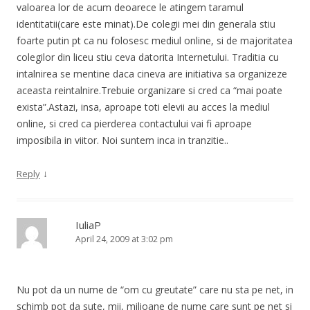
valoarea lor de acum deoarece le atingem taramul
identitatii(care este minat).De colegii mei din generala stiu
foarte putin pt ca nu folosesc mediul online, si de majoritatea
colegilor din liceu stiu ceva datorita Internetului. Traditia cu
intalnirea se mentine daca cineva are initiativa sa organizeze
aceasta reintalnire.Trebuie organizare si cred ca “mai poate
exista”.Astazi, insa, aproape toti elevii au acces la mediul
online, si cred ca pierderea contactului vai fi aproape
imposibila in viitor. Noi suntem inca in tranzitie..
↓
Reply
IuliaP
April 24, 2009 at 3:02 pm
Nu pot da un nume de “om cu greutate” care nu sta pe net, in
schimb pot da sute, mii, milioane de nume care sunt pe net si