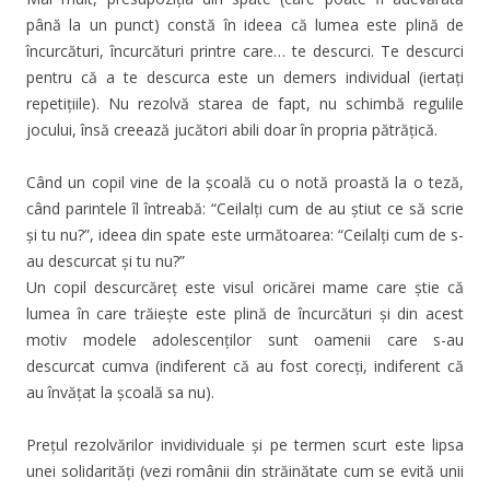
până la un punct) constă în ideea că lumea este plină de
încurcături, încurcături printre care… te descurci. Te descurci
pentru că a te descurca este un demers individual (iertați
repetițiile). Nu rezolvă starea de fapt, nu schimbă regulile
jocului, însă creează jucători abili doar în propria pătrățică.
Când un copil vine de la școală cu o notă proastă la o teză,
când parintele îl întreabă: “Ceilalți cum de au știut ce să scrie
și tu nu?”, ideea din spate este următoarea: “Ceilalți cum de s-
au descurcat și tu nu?”
Un copil descurcăreț este visul oricărei mame care știe că
lumea în care trăiește este plină de încurcături și din acest
motiv modele adolescenților sunt oamenii care s-au
descurcat cumva (indiferent că au fost corecți, indiferent că
au învățat la școală sa nu).
Prețul rezolvărilor invidividuale și pe termen scurt este lipsa
unei solidarități (vezi românii din străinătate cum se evită unii