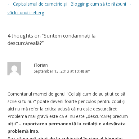
Post
←
Capitalismul de cumetrie și
Blogging: cum să te răzbuni
→
navigation
vârful unui iceberg
4 thoughts on “
Suntem condamnați la
descurcăreală?
”
Florian
September 13, 2013 at 10:48 am
Comentariul mamei de genul “Ceilalți cum de au știut ce să
scrie și tu nu?” poate deveni foarte periculos pentru copil și
aici nu mă refer la critica adusă că nu este descurcăreț.
Problema mai gravă este că el nu este „descurcăreț precum
alții
” – raportarea permanentă la ceilalți e adevărata
problemă imo.
Dar să nu mă abat de la subiectul în sine al blogului