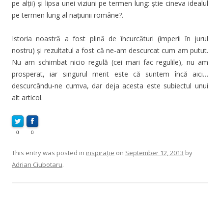
pe alții) și lipsa unei viziuni pe termen lung: știe cineva idealul
pe termen lung al națiunii române?.
Istoria noastră a fost plină de încurcături (imperii în jurul
nostru) și rezultatul a fost că ne-am descurcat cum am putut.
Nu am schimbat nicio regulă (cei mari fac regulile), nu am
prosperat, iar singurul merit este că suntem încă aici…
descurcându-ne cumva, dar deja acesta este subiectul unui
alt articol.
0
0
This entry was posted in
inspirație
on
September 12, 2013
by
Adrian Ciubotaru
.