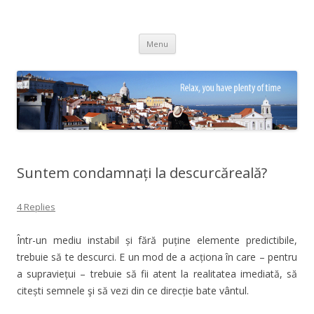
Adrian Ciubotaru
Skip
Menu
to
content
Suntem condamnați la descurcăreală?
4 Replies
Într-un mediu instabil și fără puține elemente predictibile,
trebuie să te descurci. E un mod de a acționa în care – pentru
a supraviețui – trebuie să fii atent la realitatea imediată, să
citești semnele şi să vezi din ce direcție bate vântul.