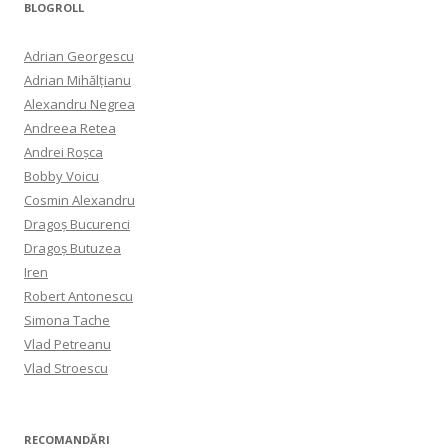
BLOGROLL
Adrian Georgescu
Adrian Mihălțianu
Alexandru Negrea
Andreea Retea
Andrei Roșca
Bobby Voicu
Cosmin Alexandru
Dragoș Bucurenci
Dragoș Butuzea
Iren
Robert Antonescu
Simona Tache
Vlad Petreanu
Vlad Stroescu
RECOMANDĂRI