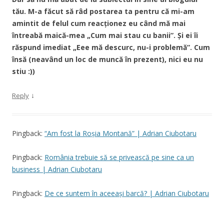
tău. M-a făcut să râd postarea ta pentru că mi-am
amintit de felul cum reacționez eu când mă mai
întreabă maică-mea „Cum mai stau cu banii”. Și ei îi
răspund imediat „Eee mă descurc, nu-i problemă”. Cum
însă (neavând un loc de muncă în prezent), nici eu nu
stiu :))
↓
Reply
Pingback:
“Am fost la Roșia Montană” | Adrian Ciubotaru
Pingback:
România trebuie să se privească pe sine ca un
business | Adrian Ciubotaru
Pingback:
De ce suntem în aceeași barcă? | Adrian Ciubotaru