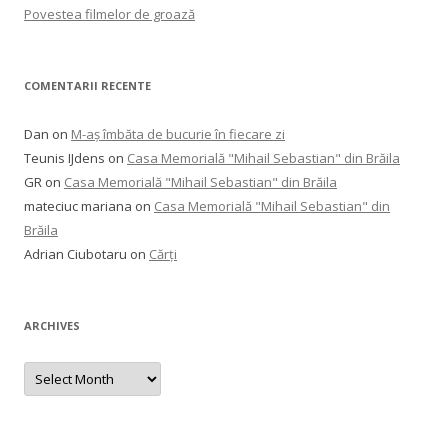
Povestea filmelor de groază
COMENTARII RECENTE
Dan
on
M-aș îmbăta de bucurie în fiecare zi
Teunis IJdens
on
Casa Memorială "Mihail Sebastian" din Brăila
GR
on
Casa Memorială "Mihail Sebastian" din Brăila
mateciuc mariana
on
Casa Memorială "Mihail Sebastian" din
Brăila
Adrian Ciubotaru
on
Cărți
ARCHIVES
Archives