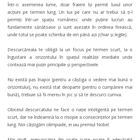
Într-o asemenea lume, doar fraierii își permit luxul unor
acțiuni pe termen lung. Un lux pe care nu ar trebui să ți-l
permiți într-un spațiu românesc unde puține lucruri au
fundamente sănătoase și sunt așezate în ordinea firească,
unde totul se poate schimba de ieri până azi (chiar și legile).
Descurcăreala te obligă la un focus pe termen scurt, la o
îngustare a orizontului în spațiul realității imediate unde
contează mai puțin principiile și perspectivele.
Nu există pas înapoi (pentru a câștiga o vedere mai bună o
orizontului), nu există stat deoparte (pentru o cumpănire mai
bună), trebuie să fii mereu în joc și să te descurci cumva.
Obiceiul descurcatului ne face o nație inteligentă pe termen
scurt, dar ne îndeamnă la o miopie a consecințelor pe termen
lung. Noi câștigăm olimpiade, ei iau premiul Nobel.
Mai mult, presupoziția din spate (care poate fi adevărată