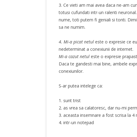
3. Ce vieti am mai avea daca ne-am cuno
totusi cufundati intr-un ralenti neurona
nume, toti putem fi geniali si tonti. Di
sa ne numim.
4. Mi-a picat netul
este o expresie ce e
nedeterminat a conexiunii de internet.
Mi-a cazut netul
este o expresie prapast
Daca te gandesti mai bine, ambele expresi
conexiunilor.
S-ar putea intelege ca:
1. sunt trist
2. as vrea sa calatoresc, dar nu-mi perm
3. aceasta insemnare a fost scrisa la 4
4. intr-un notepad