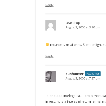
↓
Reply
teardrop
August 3, 2006 at 3:10 pm
recunosc, m-ai prins. Si moonlight s
↓
Reply
sunhunter
Post author
August 3, 2006 at 7:27 pm
“S-ar putea intelege ca…” era o manusa a
in rest, nu s-a inteles nimic; mi-e mai