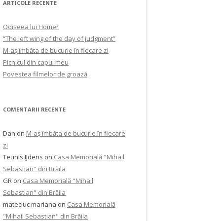
ARTICOLE RECENTE
Odiseea lui Homer
“The left wing of the day of judgment”
M-aș îmbăta de bucurie în fiecare zi
Picnicul din capul meu
Povestea filmelor de groază
COMENTARII RECENTE
Dan
on
M-aș îmbăta de bucurie în fiecare
zi
Teunis IJdens
on
Casa Memorială "Mihail
Sebastian" din Brăila
GR
on
Casa Memorială "Mihail
Sebastian" din Brăila
mateciuc mariana
on
Casa Memorială
"Mihail Sebastian" din Brăila