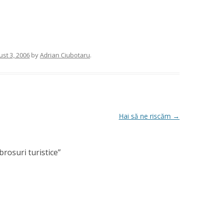
st 3, 2006
by
Adrian Ciubotaru
.
Hai să ne riscăm
→
brosuri turistice
”