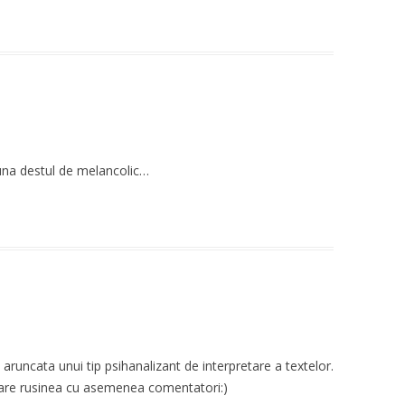
una destul de melancolic…
runcata unui tip psihanalizant de interpretare a textelor.
 mare rusinea cu asemenea comentatori:)