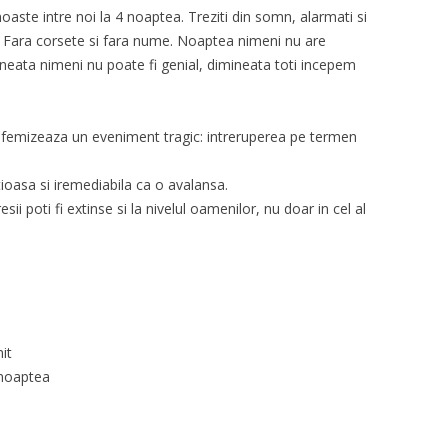
aste intre noi la 4 noaptea. Treziti din somn, alarmati si
l. Fara corsete si fara nume. Noaptea nimeni nu are
mineata nimeni nu poate fi genial, dimineata toti incepem
ufemizeaza un eveniment tragic: intreruperea pe termen
ioasa si iremediabila ca o avalansa.
i poti fi extinse si la nivelul oamenilor, nu doar in cel al
it
 noaptea