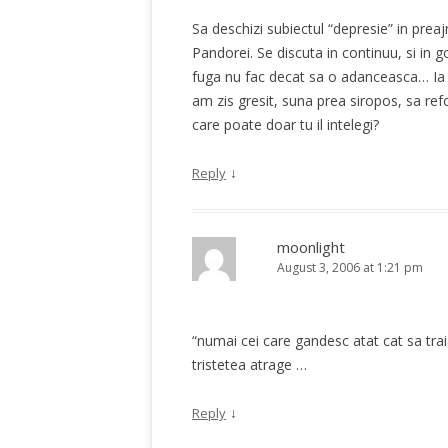
Sa deschizi subiectul “depresie” in prea
Pandorei. Se discuta in continuu, si in 
fuga nu fac decat sa o adanceasca… Ia zi
am zis gresit, suna prea siropos, sa re
care poate doar tu il intelegi?
↓
Reply
moonlight
August 3, 2006 at 1:21 pm
“numai cei care gandesc atat cat sa traia
tristetea atrage …
↓
Reply