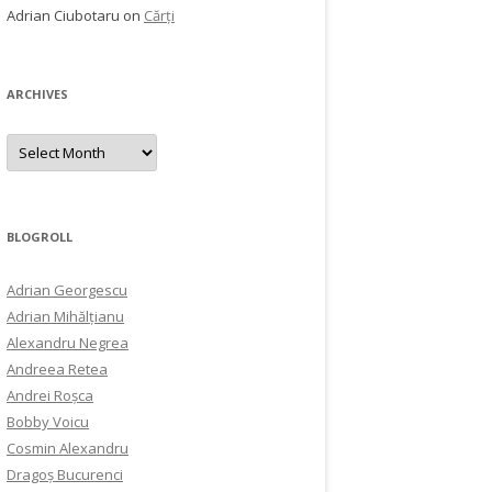
Adrian Ciubotaru
on
Cărți
ARCHIVES
Archives
BLOGROLL
Adrian Georgescu
Adrian Mihălțianu
Alexandru Negrea
Andreea Retea
Andrei Roșca
Bobby Voicu
Cosmin Alexandru
Dragoș Bucurenci