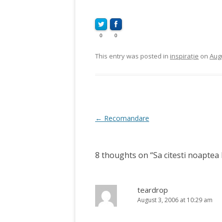
0
0
This entry was posted in
inspirație
on
Augu
Post
←
Recomandare
navigation
8 thoughts on “
Sa citesti noaptea 
teardrop
August 3, 2006 at 10:29 am