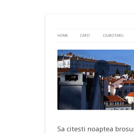
Adrian Ciubotaru
HOME
CĂRȚI
CIUBOTARU
Sa citesti noaptea brosur