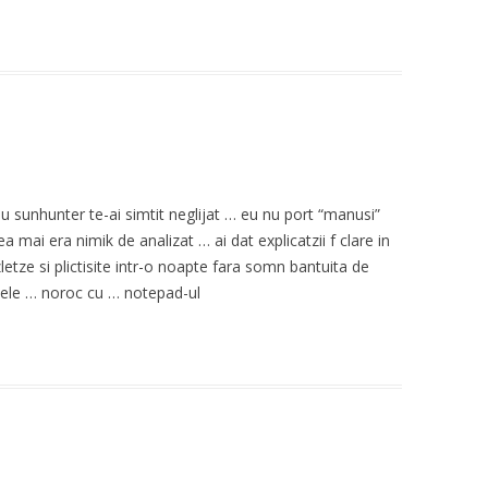
 u sunhunter te-ai simtit neglijat … eu nu port “manusi”
 mai era nimik de analizat … ai dat explicatzii f clare in
zletze si plictisite intr-o noapte fara somn bantuita de
altele … noroc cu … notepad-ul