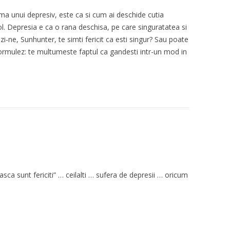
jma unui depresiv, este ca si cum ai deschide cutia
gol. Depresia e ca o rana deschisa, pe care singuratatea si
-ne, Sunhunter, te simti fericit ca esti singur? Sau poate
formulez: te multumeste faptul ca gandesti intr-un mod in
sca sunt fericiti” … ceilalti … sufera de depresii … oricum