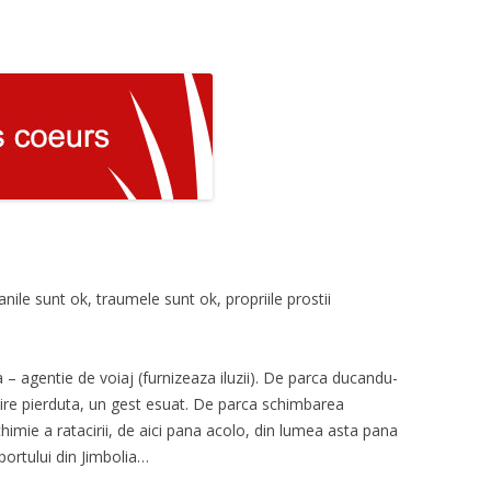
anile sunt ok, traumele sunt ok, propriile prostii
a – agentie de voiaj (furnizeaza iluzii). De parca ducandu-
bire pierduta, un gest esuat. De parca schimbarea
himie a ratacirii, de aici pana acolo, din lumea asta pana
portului din Jimbolia…