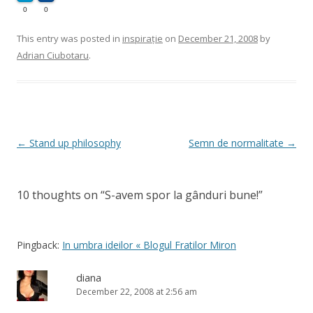
0
0
This entry was posted in
inspirație
on
December 21, 2008
by
Adrian Ciubotaru
.
Post
←
Stand up philosophy
Semn de normalitate
→
navigation
10 thoughts on “
S-avem spor la gânduri bune!
”
Pingback:
In umbra ideilor « Blogul Fratilor Miron
diana
December 22, 2008 at 2:56 am