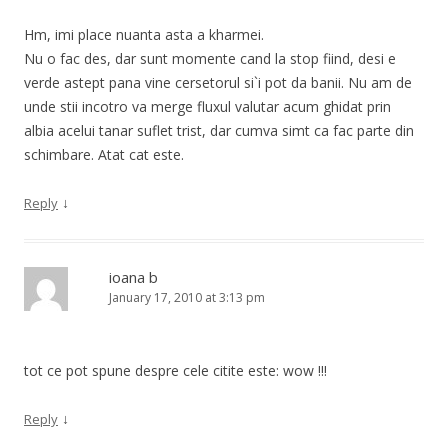
Hm, imi place nuanta asta a kharmei.
Nu o fac des, dar sunt momente cand la stop fiind, desi e
verde astept pana vine cersetorul si`i pot da banii. Nu am de
unde stii incotro va merge fluxul valutar acum ghidat prin
albia acelui tanar suflet trist, dar cumva simt ca fac parte din
schimbare. Atat cat este.
↓
Reply
ioana b
January 17, 2010 at 3:13 pm
tot ce pot spune despre cele citite este: wow !!!
↓
Reply