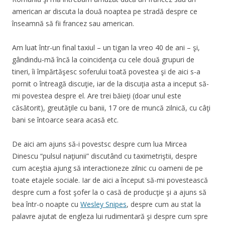
american ar discuta la două noaptea pe stradă despre ce
înseamnă să fii francez sau american.
Am luat într-un final taxiul – un tigan la vreo 40 de ani – şi,
gândindu-mă încă la coincidenţa cu cele două grupuri de
tineri, îi împărtăşesc soferului toată povestea şi de aici s-a
pornit o întreagă discuţie, iar de la discuţia asta a inceput să-
mi povestea despre el. Are trei băieţi (doar unul este
căsătorit), greutăţile cu banii, 17 ore de muncă zilnică, cu câţi
bani se întoarce seara acasă etc.
De aici am ajuns să-i povestsc despre cum lua Mircea
Dinescu “pulsul naţiunii” discutând cu taximetriştii, despre
cum aceştia ajung să interactioneze zilnic cu oameni de pe
toate etajele sociale. Iar de aici a început să-mi povestească
despre cum a fost şofer la o casă de producţie şi a ajuns să
bea într-o noapte cu
Wesley Snipes
, despre cum au stat la
palavre ajutat de engleza lui rudimentară şi despre cum spre