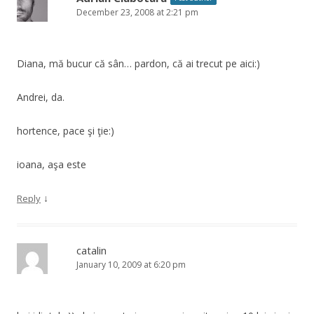
December 23, 2008 at 2:21 pm
Diana, mă bucur că sân… pardon, că ai trecut pe aici:)
Andrei, da.
hortence, pace şi ţie:)
ioana, aşa este
↓
Reply
catalin
January 10, 2009 at 6:20 pm