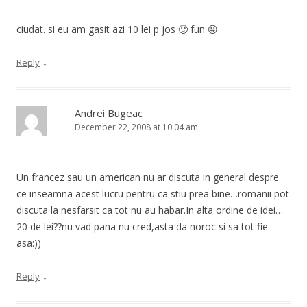
ciudat. si eu am gasit azi 10 lei p jos 🙂 fun 😛
↓
Reply
Andrei Bugeac
December 22, 2008 at 10:04 am
Un francez sau un american nu ar discuta in general despre
ce inseamna acest lucru pentru ca stiu prea bine…romanii pot
discuta la nesfarsit ca tot nu au habar.In alta ordine de idei…
20 de lei??nu vad pana nu cred,asta da noroc si sa tot fie
asa:))
↓
Reply