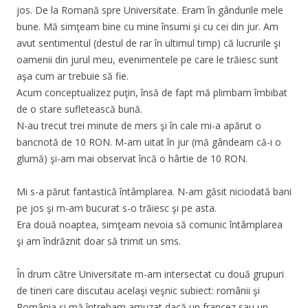
jos. De la Romană spre Universitate. Eram în gândurile mele
bune. Mă simţeam bine cu mine însumi şi cu cei din jur. Am
avut sentimentul (destul de rar în ultimul timp) că lucrurile şi
oamenii din jurul meu, evenimentele pe care le trăiesc sunt
aşa cum ar trebuie să fie.
Acum conceptualizez puţin, însă de fapt mă plimbam îmbibat
de o stare sufletească bună.
N-au trecut trei minute de mers şi în cale mi-a apărut o
bancnotă de 10 RON. M-am uitat în jur (mă gândeam că-i o
glumă) şi-am mai observat încă o hârtie de 10 RON.
Mi s-a părut fantastică întâmplarea. N-am găsit niciodată bani
pe jos şi m-am bucurat s-o trăiesc şi pe asta.
Era două noaptea, simţeam nevoia să comunic întâmplarea
şi am îndrăznit doar să trimit un sms.
În drum către Universitate m-am intersectat cu două grupuri
de tineri care discutau acelaşi veşnic subiect: românii şi
România şi mă întrebam amuzat dacă un francez sau un