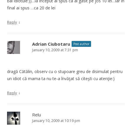
bai idiotule:))…la inceput ai spus ca ai gasit pe jos 10 lei…iar in
final ai spus …ca 20 de lei
↓
Reply
Adrian Ciubotaru
Post author
January 10, 2009 at 7:31 pm
dragă Cătălin, observ cu o stupoare greu de disimulat pentru
un idiot că mama ta nu te-a învăţat să citeşti cu atenţie:)
↓
Reply
Relu
January 10, 2009 at 10:19 pm