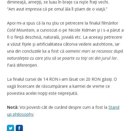
dimineaţă, ameţiţi, se luau în braţe ca nişte fraţi vechi.
“Am avut impresia că pe omul ăla îl ştiam de o viaţă.”
Apoi mi-a spus că la nu ştiu ce petrecere la finalul filmărilor
Cold Mountain
, a cunoscut-o pe Nicole Kidman şi i s-a părut a
fi o fiinţă deschisă, naturală, jovială etc. La aceeaşi petrecere
a văzut fiţele şi artificialitatea câtorva vedere autohtone, iar
una din concluziile lui a fost că
oamenii mari se recunosc după
naturaleţea cu care ştiu să se poarte cu toţi cei din jurul lor
.
Fară diferenţieri.
La finalul cursei de 14 RON i-am lăsat cei 20 RON găsiţi. O
vagă încercare de răscumpărare a karmei de vreme ce
povestea acelei nopţi este nepreţuită.
Notă:
Voi povesti cât de curând despre cum a fost la
Stand
up philosophy
.