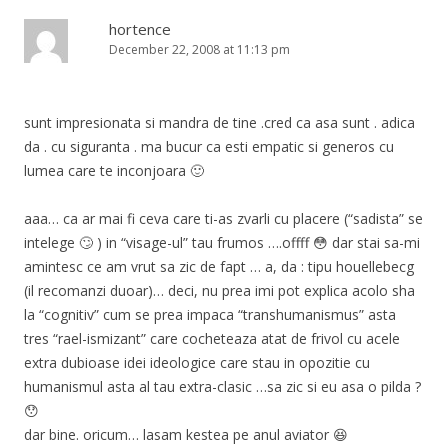
hortence
December 22, 2008 at 11:13 pm
sunt impresionata si mandra de tine .cred ca asa sunt . adica
da . cu siguranta . ma bucur ca esti empatic si generos cu
lumea care te inconjoara 🙂
aaa… ca ar mai fi ceva care ti-as zvarli cu placere (“sadista” se
intelege 🙄 ) in “visage-ul” tau frumos ….offff 😳 dar stai sa-mi
amintesc ce am vrut sa zic de fapt … a, da : tipu houellebecg
(il recomanzi duoar)… deci, nu prea imi pot explica acolo sha
la “cognitiv” cum se prea impaca “transhumanismus” asta
tres “rael-ismizant” care cocheteaza atat de frivol cu acele
extra dubioase idei ideologice care stau in opozitie cu
humanismul asta al tau extra-clasic …sa zic si eu asa o pilda ?
😯
dar bine. oricum… lasam kestea pe anul aviator 😆