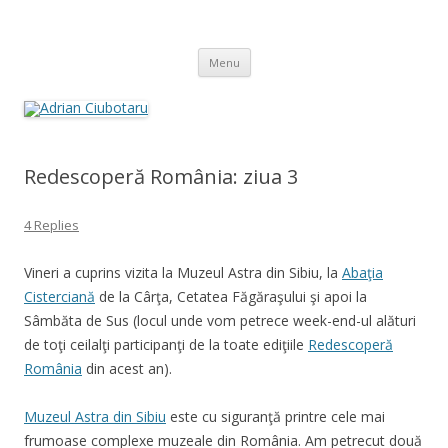
Adrian Ciubotaru
Skip
Menu
to
content
Redescoperă România: ziua 3
4 Replies
Vineri a cuprins vizita la Muzeul Astra din Sibiu, la
Abaţia
Cisterciană
de la Cârţa, Cetatea Făgăraşului şi apoi la
Sâmbăta de Sus (locul unde vom petrece week-end-ul alături
de toţi ceilalţi participanţi de la toate ediţiile
Redescoperă
România
din acest an).
Muzeul Astra din Sibiu
este cu siguranţă printre cele mai
frumoase complexe muzeale din România. Am petrecut două