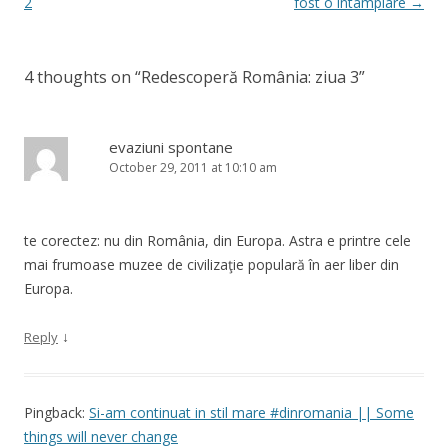
navigation
2
fost o întâmplare
→
4 thoughts on “
Redescoperă România: ziua 3
”
evaziuni spontane
October 29, 2011 at 10:10 am
te corectez: nu din România, din Europa. Astra e printre cele
mai frumoase muzee de civilizaţie populară în aer liber din
Europa.
↓
Reply
Pingback:
Si-am continuat in stil mare #dinromania || Some
things will never change