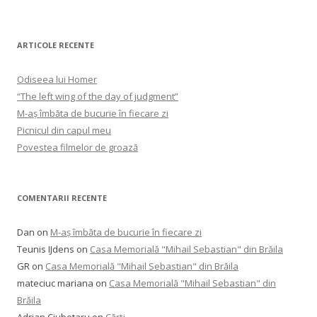
ARTICOLE RECENTE
Odiseea lui Homer
“The left wing of the day of judgment”
M-aș îmbăta de bucurie în fiecare zi
Picnicul din capul meu
Povestea filmelor de groază
COMENTARII RECENTE
Dan
on
M-aș îmbăta de bucurie în fiecare zi
Teunis IJdens
on
Casa Memorială "Mihail Sebastian" din Brăila
GR
on
Casa Memorială "Mihail Sebastian" din Brăila
mateciuc mariana
on
Casa Memorială "Mihail Sebastian" din
Brăila