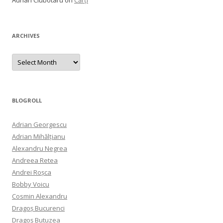
Adrian Ciubotaru
on
Cărți
ARCHIVES
Archives
BLOGROLL
Adrian Georgescu
Adrian Mihălțianu
Alexandru Negrea
Andreea Retea
Andrei Roșca
Bobby Voicu
Cosmin Alexandru
Dragoș Bucurenci
Dragoș Butuzea