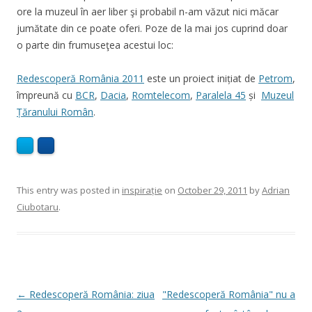
ore la muzeul în aer liber şi probabil n-am văzut nici măcar
jumătate din ce poate oferi. Poze de la mai jos cuprind doar
o parte din frumuseţea acestui loc:
Redescoperă România 2011
este un proiect inițiat de
Petrom
,
împreună cu
BCR
,
Dacia
,
Romtelecom
,
Paralela 45
și
Muzeul
Țăranului Român
.
This entry was posted in
inspirație
on
October 29, 2011
by
Adrian
Ciubotaru
.
Post
←
Redescoperă România: ziua
"Redescoperă România" nu a