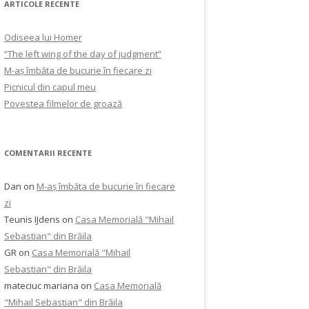
ARTICOLE RECENTE
Odiseea lui Homer
“The left wing of the day of judgment”
M-aș îmbăta de bucurie în fiecare zi
Picnicul din capul meu
Povestea filmelor de groază
COMENTARII RECENTE
Dan
on
M-aș îmbăta de bucurie în fiecare
zi
Teunis IJdens
on
Casa Memorială "Mihail
Sebastian" din Brăila
GR
on
Casa Memorială "Mihail
Sebastian" din Brăila
mateciuc mariana
on
Casa Memorială
"Mihail Sebastian" din Brăila