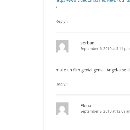
http://www.video2mp3.net/view/You
/
↓
Reply
serban
September 6, 2010 at 5:11 pm
mai e un film genial genial. Angel-a se 
↓
Reply
Elena
September 8, 2010 at 12:09 a