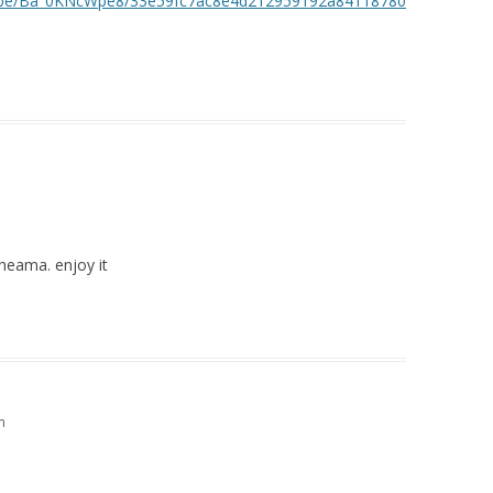
Tube/Ba_0KNcWpe8/33e59fc7ac8e4d212959192a84118780
cheama. enjoy it
m