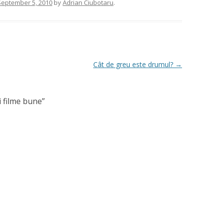
September 5, 2010
by
Adrian Ciubotaru
.
Cât de greu este drumul?
→
 filme bune
”