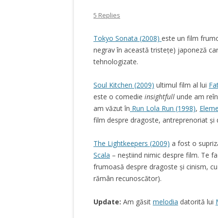
5 Replies
Tokyo Sonata (2008)
este un film frumo
negrav în această tristețe) japoneză care
tehnologizate.
Soul Kitchen (2009)
ultimul film al lui
Fat
este o comedie
insightfull
unde am reîn
am văzut în
Run Lola Run (1998)
,
Eleme
film despre dragoste, antreprenoriat și d
The Lightkeepers (2009)
a fost o supri
Scala
– neștiind nimic despre film. Te fac
frumoasă despre dragoste și cinism, c
rămân recunoscător).
Update:
Am găsit
melodia
datorită lui