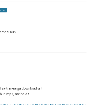
uthor
semnal bun:)
il sa-ti mearga download-ul !
tub in mp3, melodia !