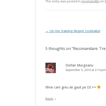
This entry was posted in
recomandări
on
Post
←
Un mic training despre cocktailuri
navigation
5 thoughts on “
Recomandare: Trei
Stefan Murgeanu
September 5, 2010 at 2:14 pm
filme cam greu de gasit pe DC++
↓
Reply