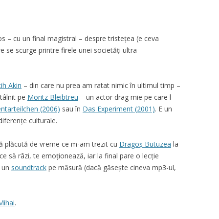
s – cu un final magistral – despre tristețea (e ceva
 se scurge printre firele unei societăți ultra
ih Akin
– din care nu prea am ratat nimic în ultimul timp –
tâlnit pe
Moritz Bleibtreu
– un actor drag mie pe care l-
ntarteilchen (2006)
sau în
Das Experiment (2001)
. E un
iferențe culturale.
ză plăcută de vreme ce m-am trezit cu
Dragoș Butuzea
la
e să râzi, te emoționează, iar la final pare o lecție
u un
soundtrack
pe măsură (dacă găsește cineva mp3-ul,
Mihai
.