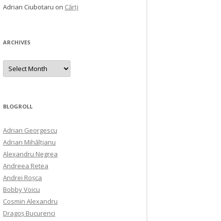
Adrian Ciubotaru
on
Cărți
ARCHIVES
Archives
BLOGROLL
Adrian Georgescu
Adrian Mihălțianu
Alexandru Negrea
Andreea Retea
Andrei Roșca
Bobby Voicu
Cosmin Alexandru
Dragoș Bucurenci