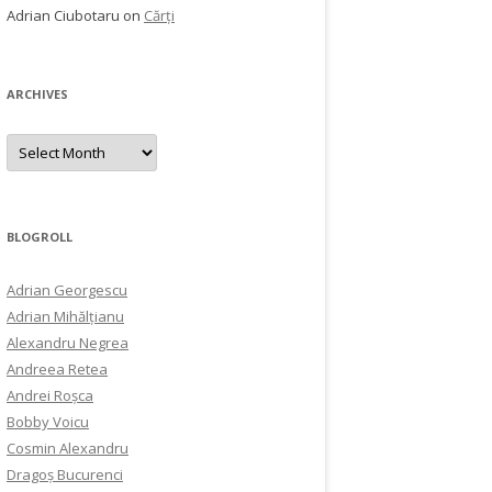
Adrian Ciubotaru
on
Cărți
ARCHIVES
Archives
BLOGROLL
Adrian Georgescu
Adrian Mihălțianu
Alexandru Negrea
Andreea Retea
Andrei Roșca
Bobby Voicu
Cosmin Alexandru
Dragoș Bucurenci