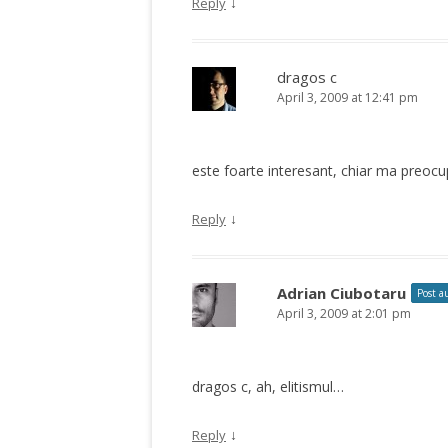
↓
Reply
dragos c
April 3, 2009 at 12:41 pm
este foarte interesant, chiar ma preocu
↓
Reply
Adrian Ciubotaru
Post a
April 3, 2009 at 2:01 pm
dragos c, ah, elitismul…
↓
Reply