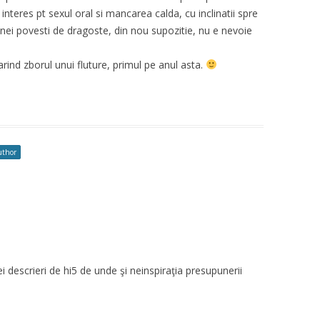
 interes pt sexul oral si mancarea calda, cu inclinatii spre
 unei povesti de dragoste, din nou supozitie, nu e nevoie
arind zborul unui fluture, primul pe anul asta.
uthor
ei descrieri de hi5 de unde şi neinspiraţia presupunerii