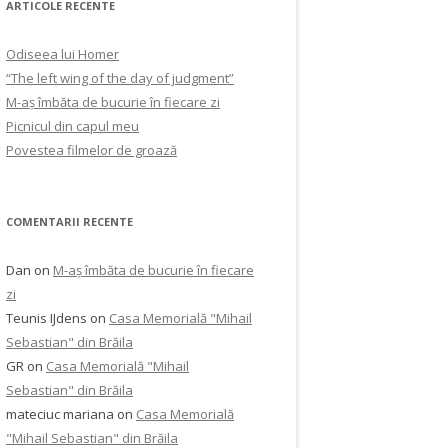
ARTICOLE RECENTE
Odiseea lui Homer
“The left wing of the day of judgment”
M-aș îmbăta de bucurie în fiecare zi
Picnicul din capul meu
Povestea filmelor de groază
COMENTARII RECENTE
Dan
on
M-aș îmbăta de bucurie în fiecare
zi
Teunis IJdens
on
Casa Memorială "Mihail
Sebastian" din Brăila
GR
on
Casa Memorială "Mihail
Sebastian" din Brăila
mateciuc mariana
on
Casa Memorială
"Mihail Sebastian" din Brăila