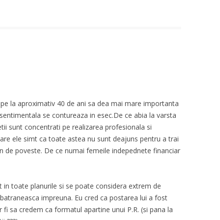
 pe la aproximativ 40 de ani sa dea mai mare importanta
r sentimentala se contureaza in esec.De ce abia la varsta
etii sunt concentrati pe realizarea profesionala si
re ele simt ca toate astea nu sunt deajuns pentru a trai
en de poveste. De ce numai femeile indepednete financiar
at in toate planurile si se poate considera extrem de
batraneasca impreuna. Eu cred ca postarea lui a fost
r fi sa credem ca formatul apartine unui P.R. (si pana la