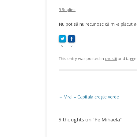
9 Replies
Nu pot să nu recunosc că mi-a plăcut ace
0
0
This entry was posted in
chestii
and tagg
Post
←
Viral – Capitala creşte verde
navigation
9 thoughts on “
Pe Mihaela
”