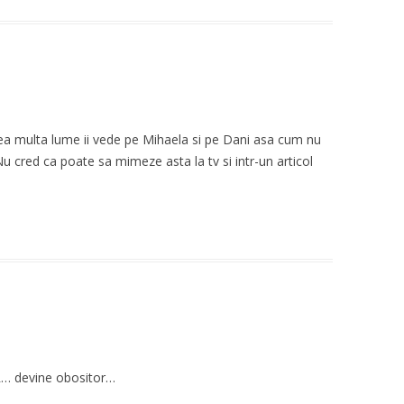
rea multa lume ii vede pe Mihaela si pe Dani asa cum nu
Nu cred ca poate sa mimeze asta la tv si intr-un articol
PR… devine obositor…