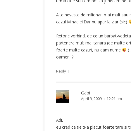
urma cine suntem noi sa judecam pe alti
Alte neveste de milionari mai mult sau m
cazul Mihaelei.Dar nu apar la ziar (sic)
Retoric vorbind, de ce un barbat-vedeta/
partenera mult mai tanara (de multe or
foarte multe cazuri, nu dam nume
) 
oameni ?
↓
Reply
Gabi
April 9, 2009 at 12:21 am
Adi,
eu cred ca tie ti-a placut foarte tare si ti