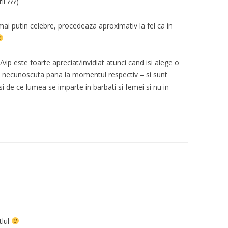
i ???)
ai putin celebre, procedeaza aproximativ la fel ca in
vip este foarte apreciat/invidiat atunci cand isi alege o
i necunoscuta pana la momentul respectiv – si sunt
si de ce lumea se imparte in barbati si femei si nu in
tlul