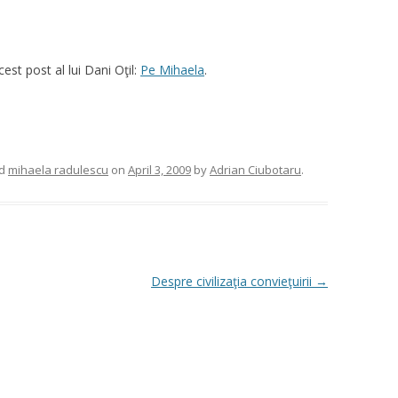
st post al lui Dani Oţil:
Pe Mihaela
.
ed
mihaela radulescu
on
April 3, 2009
by
Adrian Ciubotaru
.
Despre civilizaţia convieţuirii
→