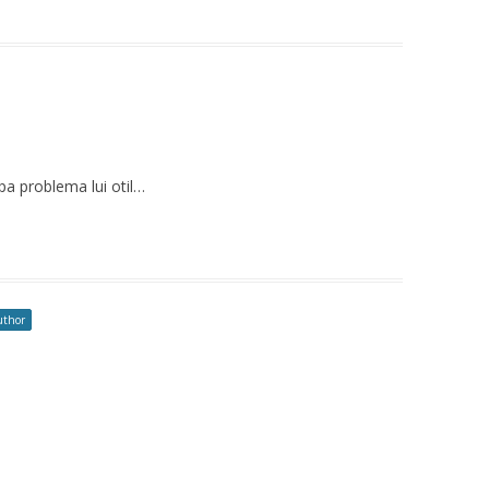
pa problema lui otil…
uthor