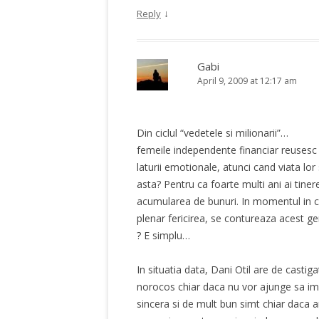
↓
Reply
Gabi
April 9, 2009 at 12:17 am
Din ciclul “vedetele si milionarii”…
femeile independente financiar reusesc
laturii emotionale, atunci cand viata lo
asta? Pentru ca foarte multi ani ai tiner
acumularea de bunuri. In momentul in ca
plenar fericirea, se contureaza acest g
? E simplu…
In situatia data, Dani Otil are de castig
norocos chiar daca nu vor ajunge sa im
sincera si de mult bun simt chiar daca a