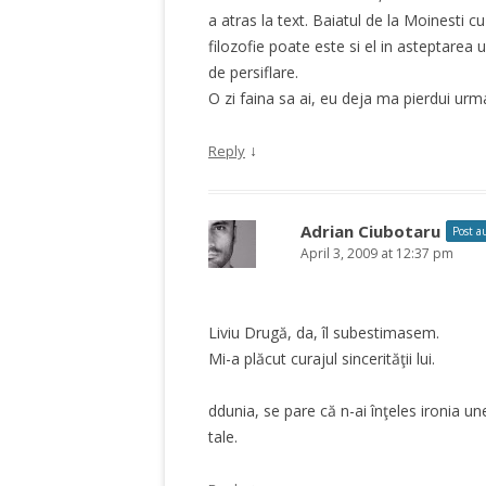
a atras la text. Baiatul de la Moinesti cu
filozofie poate este si el in asteptarea
de persiflare.
O zi faina sa ai, eu deja ma pierdui urm
↓
Reply
Adrian Ciubotaru
Post a
April 3, 2009 at 12:37 pm
Liviu Drugă, da, îl subestimasem.
Mi-a plăcut curajul sincerităţii lui.
ddunia, se pare că n-ai înţeles ironia un
tale.