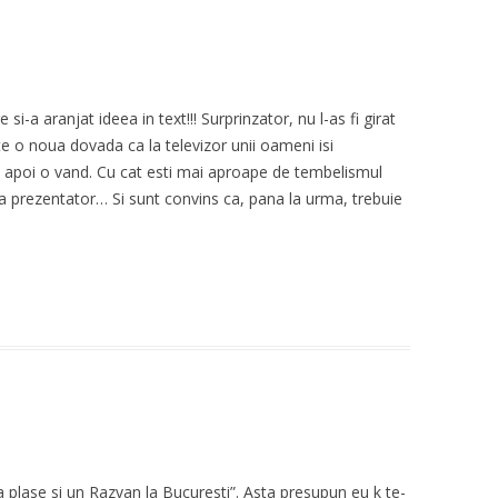
e si-a aranjat ideea in text!!! Surprinzator, nu l-as fi girat
ste o noua dovada ca la televizor unii oameni isi
, apoi o vand. Cu cat esti mai aproape de tembelismul
ca prezentator… Si sunt convins ca, pana la urma, trebuie
a plase si un Razvan la Bucuresti”. Asta presupun eu k te-