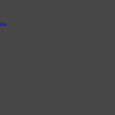
a
ăila