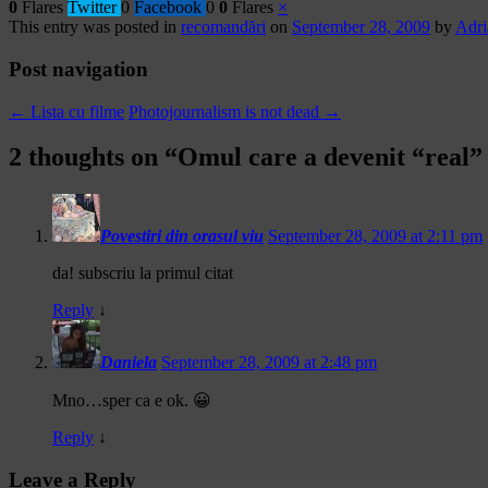
0
Flares
Twitter
0
Facebook
0
0
Flares
×
This entry was posted in
recomandări
on
September 28, 2009
by
Adri
Post navigation
←
Lista cu filme
Photojournalism is not dead
→
2 thoughts on “
Omul care a devenit “real” 
Povestiri din orasul viu
September 28, 2009 at 2:11 pm
da! subscriu la primul citat
Reply
↓
Daniela
September 28, 2009 at 2:48 pm
Mno…sper ca e ok. 😀
Reply
↓
Leave a Reply