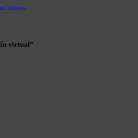
an Ciubotaru
.
în virtual
”