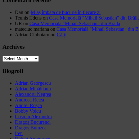
Comentarii recente
Dan
on
M-aș îmbăta de bucurie în fiecare zi
Teunis IJdens
on
Casa Memorială "Mihail Sebastian" din Brăil
GR
on
Casa Memorială "Mihail Sebastian" din Brăila
mateciuc mariana
on
Casa Memorială "Mihail Sebastian" din Br
Adrian Ciubotaru
on
Cărți
Archives
Archives
Blogroll
Adrian Georgescu
Adrian Mihălțianu
Alexandru Negrea
Andreea Retea
Andrei Roșca
Bobby Voicu
Cosmin Alexandru
Dragoș Bucurenci
Dragoș Butuzea
Iren
Robert Antonescu