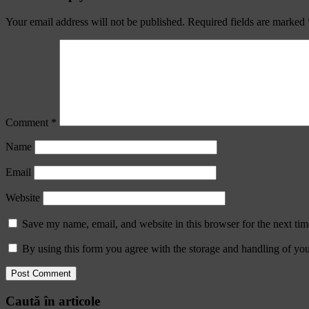
Your email address will not be published.
Required fields are marked
Comment
*
Name
Email
Website
Save my name, email, and website in this browser for the next ti
By using this form you agree with the storage and handling of you
Caută în articole