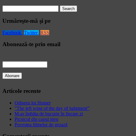
Search
for:
Urmăreşte-mă şi pe
Facebook
Twitter
RSS
Abonează-te prin email
Articole recente
Odiseea lui Homer
“The left wing of the day of judgment”
M-aș îmbăta de bucurie în fiecare zi
Picnicul din capul meu
Povestea filmelor de groază