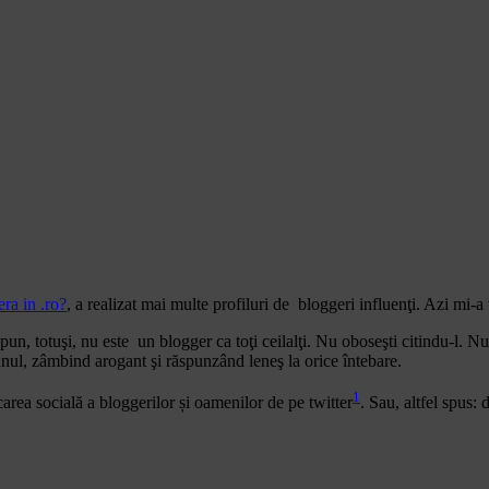
ra in .ro?
, a realizat mai multe profiluri de bloggeri influenţi. Azi mi-a
un, totuşi, nu este un blogger ca toţi ceilalţi. Nu oboseşti citindu-l. Nu
aunul, zâmbind arogant şi răspunzând leneş la orice întebare.
1
carea socială a bloggerilor și oamenilor de pe twitter
. Sau, altfel spus: 