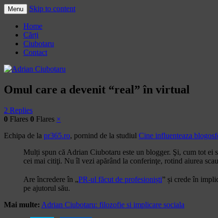
Skip to content
Menu
Adrian Ciubotaru
Home
Cărți
Ciubotaru
Contact
Omul care a devenit “real” în virtual
2 Replies
0
Flares
0
Flares
×
Echipa de la
pr365.ro
, pornind de la studiul
Cine influenteaza blogosfe
Mulți spun că Adrian Ciubotaru este un blogger. Şi, cum tot ei sp
cei mai citiţi. Nu îl vezi apărând la conferinţe, rotind aiurea sc
Are încredere în „
PR-ul făcut de profesioniști
” și crede în impli
pe ajutorul său.
Mai multe:
Adrian Ciubotaru: filozofie si implicare sociala