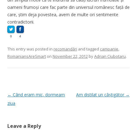
oameni frumoși care fac parte din universul românesc față de
care, știm deja povestea, avem de multe ori sentimente
contradictorii.
0
4
This entry was posted in
recomandări
and tagged
campanie
,
RomaniansAreSmart
on
November 22, 2012
by
Adrian Ciubotaru
.
Post
←
Când eram mic, dormeam
Am distilat un câștigător
→
navigation
ziua
Leave a Reply