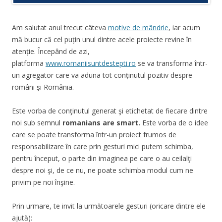
Am salutat anul trecut câteva
motive de mândrie
, iar acum
mă bucur că cel puțin unul dintre acele proiecte revine în
atenție. Începând de azi,
platforma
www.romaniisuntdestepti.ro
se va transforma într-
un agregator care va aduna tot conținutul pozitiv despre
români și România.
Este vorba de conţinutul generat şi etichetat de fiecare dintre
noi sub semnul
romanians are smart.
Este vorba de o idee
care se poate transforma într-un proiect frumos de
responsabilizare în care prin gesturi mici putem schimba,
pentru început, o parte din imaginea pe care o au ceilalţi
despre noi şi, de ce nu, ne poate schimba modul cum ne
privim pe noi înşine.
Prin urmare, te invit la următoarele gesturi (oricare dintre ele
ajută):