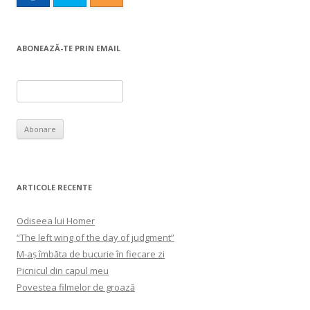
ABONEAZĂ-TE PRIN EMAIL
ARTICOLE RECENTE
Odiseea lui Homer
“The left wing of the day of judgment”
M-aș îmbăta de bucurie în fiecare zi
Picnicul din capul meu
Povestea filmelor de groază