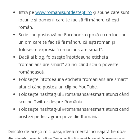
Intră pe
www.romaniisuntdestepti.ro
şi spune care sunt
locurile şi oamenii care te fac să fii mândru că eşti
român.
Scrie sau postează pe Facebook o poză cu un loc sau
un om care te fac să fii mândru că ești roman și
foloseste expresia “romanians are smart”.
Dacă ai blog, foloseşte întotdeauna eticheta
“romanians are smart” atunci când scrii o poveste
românească.
Foloseşte întotdeauna eticheta “romanians are smart”
atunci când postezi un clip pe YouTube.
Foloseşte hashtag-ul #romaniansaresmart atunci când
scrii pe Twitter despre România.
Foloseşte hashtag-ul #romaniansaresmart atunci cand
postezi pe Instagram poze din România.
Dincolo de acești mici pași, ideea merită încurajată fie doar
din simplul motiv că te îndrumă să cauți lucruri frumoase și