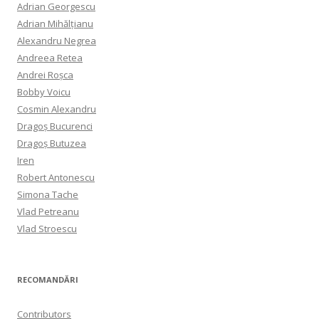
Adrian Georgescu
Adrian Mihălțianu
Alexandru Negrea
Andreea Retea
Andrei Roșca
Bobby Voicu
Cosmin Alexandru
Dragoș Bucurenci
Dragoș Butuzea
Iren
Robert Antonescu
Simona Tache
Vlad Petreanu
Vlad Stroescu
RECOMANDĂRI
Contributors