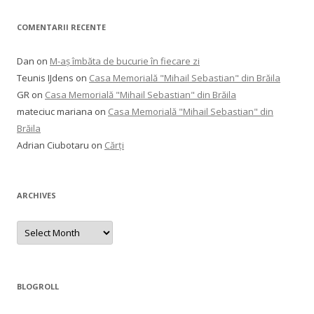
COMENTARII RECENTE
Dan
on
M-aș îmbăta de bucurie în fiecare zi
Teunis IJdens
on
Casa Memorială "Mihail Sebastian" din Brăila
GR
on
Casa Memorială "Mihail Sebastian" din Brăila
mateciuc mariana
on
Casa Memorială "Mihail Sebastian" din
Brăila
Adrian Ciubotaru
on
Cărți
ARCHIVES
Archives
BLOGROLL