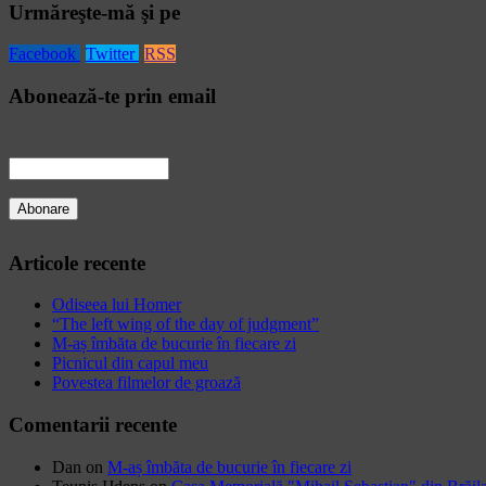
Urmăreşte-mă şi pe
Facebook
Twitter
RSS
Abonează-te prin email
Articole recente
Odiseea lui Homer
“The left wing of the day of judgment”
M-aș îmbăta de bucurie în fiecare zi
Picnicul din capul meu
Povestea filmelor de groază
Comentarii recente
Dan
on
M-aș îmbăta de bucurie în fiecare zi