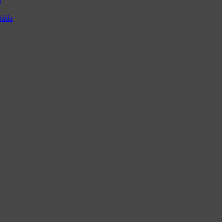
a
ăila