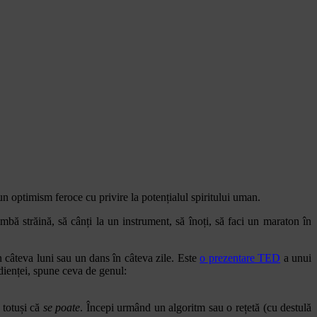
n optimism feroce cu privire la potențialul spiritului uman.
ă străină, să cânți la un instrument, să înoți, să faci un maraton în
în câteva luni sau un dans în câteva zile. Este
o prezentare TED
a unui
udienței, spune ceva de genul:
 totuși că
se poate
. Începi urmând un algoritm sau o rețetă (cu destulă