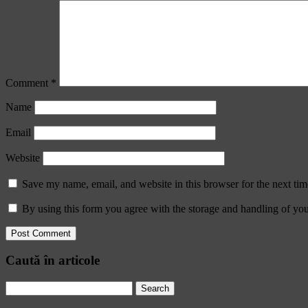
Comment
*
Name
Email
Website
Save my name, email, and website in this browser for the next ti
By using this form you agree with the storage and handling of you
Caută în articole
Search
for: