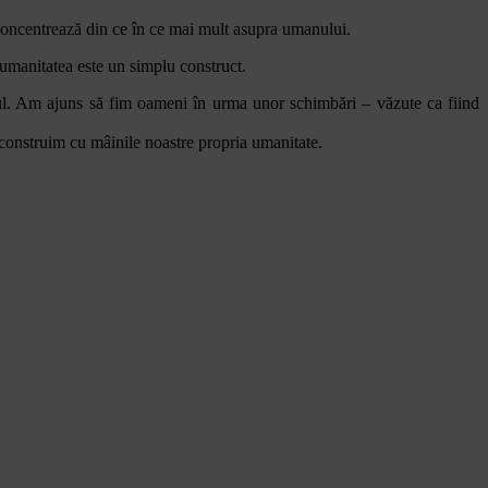
 concentrează din ce în ce mai mult asupra umanului.
ă umanitatea este un simplu construct.
ul. Am ajuns să fim oameni în urma unor schimbări – văzute ca fiind
ne construim cu mâinile noastre propria umanitate.