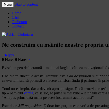
Skip to content
Menu
Adrian Ciubotaru
Home
Cărți
Ciubotaru
Contact
Ne construim cu mâinile noastre propria 
1 Reply
0
Flares
0
Flares
×
Există un gen de literatură – mult mai largă decât cea motivațională (
Una dintre direcțiile acestei literaturi este
skill acquisition
și cuprinde
câteva luni sau să pornești o afacere transformându-ți pasiunea în prile
Totul nu e simplu, dar a devenit aproape sigur. Dacă urmezi o rețetă, ț
tip – i-am citit
cartea
, ce să zic, se putea şi mai bine – la finalul căre
“Am pus prima dată mâna pe acest instrument acum o lună”
Este doar
skill acquisition
. E doar început, nu este vorba despre atin