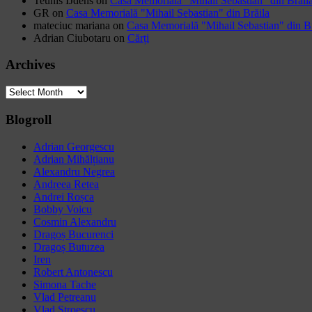
Teunis IJdens
on
Casa Memorială "Mihail Sebastian" din Brăil
GR
on
Casa Memorială "Mihail Sebastian" din Brăila
mateciuc mariana
on
Casa Memorială "Mihail Sebastian" din Br
Adrian Ciubotaru
on
Cărți
Archives
Archives
Blogroll
Adrian Georgescu
Adrian Mihălțianu
Alexandru Negrea
Andreea Retea
Andrei Roșca
Bobby Voicu
Cosmin Alexandru
Dragoș Bucurenci
Dragoș Butuzea
Iren
Robert Antonescu
Simona Tache
Vlad Petreanu
Vlad Stroescu