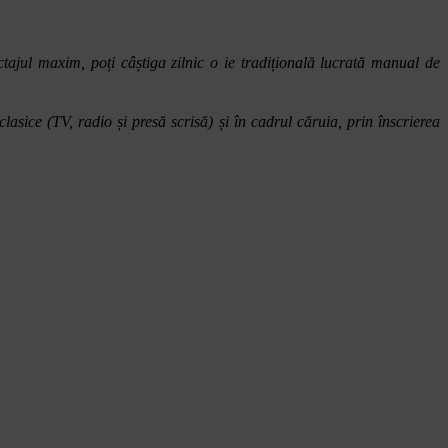
nctajul maxim, poți câștiga zilnic o ie tradițională lucrată manual de
lasice (TV, radio și presă scrisă) și în cadrul căruia, prin î
nscrierea