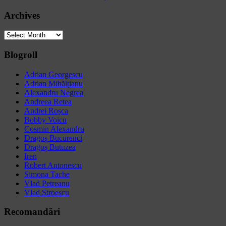
Archives
Archives
Blogroll
Adrian Georgescu
Adrian Mihălțianu
Alexandru Negrea
Andreea Retea
Andrei Roșca
Bobby Voicu
Cosmin Alexandru
Dragoș Bucurenci
Dragoș Butuzea
Iren
Robert Antonescu
Simona Tache
Vlad Petreanu
Vlad Stroescu
Recomandări