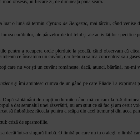
n mod obsesiv, în fiecare zi, de dimineață până seara.
-a luat o lună să termin
Cyrano de Bergerac
, mai târziu, când venise 
 lumea corăbiilor, ale pânzelor de tot felul și ale activităților specific
țile pentru a recupera orele pierdute la școală, când observam că cit
ând simțeam ce înseamnă un cuvânt, dar trebuia să mă concentrez să-i găs
 nepoți care nu vor ști un cuvânt românește, dacă, atunci, bătrână, nu-m
nziene
și îmi amintesc cumva de un gând pe care Eliade l-a exprimat prin
ult. După săptămâni de nopți nedormite când mă culcam la 5-6 dimineaț
rpul a dat semnalul unei răzvrătiri, nu am știut ce să fac și am cerut voie
cat să îmbrățisez răceala pentru a scăpa din acel tremur și din acea pani
tul: criză de spasmofilie.
isa decât într-o singură limbă. O limbă pe care nu tu o alegi, o limbă care