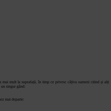
mai mult la suprafață, în timp ce privesc câțiva oameni citind și alți
m un singur gând:
nez mai departe: