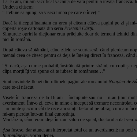
La 16 ani, mi-am sacrificat vacanța de vară pentru a învăța franceza. Î
Undeva citisem:
“Trebuie să ajungi să visezi limba pe care o înveți”
Dacă la început înaintam cu greu și citeam câteva pagini pe zi și mi
copertă roșie cartonată din seria
Prietenii Cărții
.
Singurele opriri la dicționar erau prilejuite doar de termeni tehnici din
nici în română.
După câteva săptămâni, când zilele se scurtaseră, când pierdeam nop
mental ceea ce citesc pentru că deja le înțeleg direct în franceză, c
“Și dacă, așa cum e probabil, înstrăinată printre străini, cu copii și
clipa morții îți voi spune că te iubesc în românește…”
Sunt cuvintele Ilenei din ultimele pagini ale romanului
Noaptea de Sâ
care te-ai născut.
Visele în franceză de la 16 ani – închipuite sau nu – n-au ținut m
avertisment. Într-o zi, ceva în mine a început să tremure necontrolat, co
Țin minte și acum cât de rece am simțit betonul pe obraj, cum am încer
mi-am pierdut într-un final cunoștința.
Mai târziu, când eram deja într-un salon de spital, doctorul a dat verdic
Așa fusese, dar atunci am interpretat totul ca un avertisment: nu poți v
În românește
, vorba Ilenei.