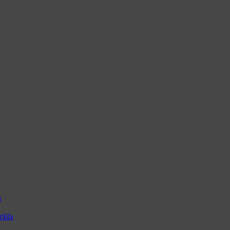
a
ăila