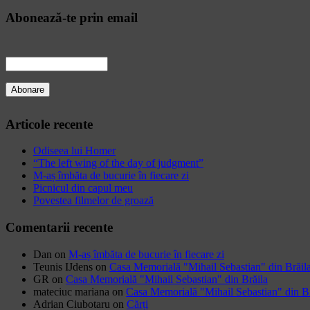
Abonează-te prin email
Articole recente
Odiseea lui Homer
“The left wing of the day of judgment”
M-aș îmbăta de bucurie în fiecare zi
Picnicul din capul meu
Povestea filmelor de groază
Comentarii recente
Dan
on
M-aș îmbăta de bucurie în fiecare zi
Teunis IJdens
on
Casa Memorială "Mihail Sebastian" din Brăil
GR
on
Casa Memorială "Mihail Sebastian" din Brăila
mateciuc mariana
on
Casa Memorială "Mihail Sebastian" din Br
Adrian Ciubotaru
on
Cărți