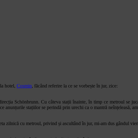
la hotel,
Cosmin
, făcând referire la ce se vorbește în jur, zice:
ecția Schönbrunn. Cu câteva stații înainte, în timp ce metroul se juca 
ce anunțurile stațiilor se perindă prin urechi ca o mantră neînțeleasă, a
 zilnică cu metroul, privind și ascultând în jur, mi-am dus gândul vie