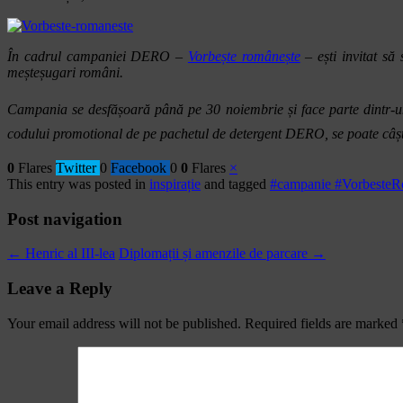
În cadrul campaniei DERO –
Vorbește românește
– ești invitat să 
meșteșugari români.
Campania se desfășoară până pe 30 noiembrie și face parte dintr-
codului promotional de pe pachetul de detergent DERO, se poate câști
0
Flares
Twitter
0
Facebook
0
0
Flares
×
This entry was posted in
inspirație
and tagged
#campanie #Vorbeste
Post navigation
←
Henric al III-lea
Diplomații și amenzile de parcare
→
Leave a Reply
Your email address will not be published.
Required fields are marked