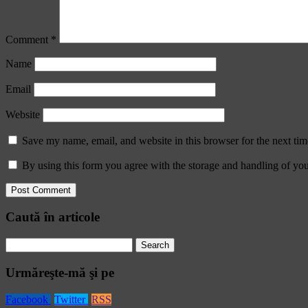
Comment
*
Name
Email
Website
Save my name, email, and website in this browser for the next ti
By using this form you agree with the storage and handling of you
Caută în articole
Search
for:
Urmăreşte-mă şi pe
Facebook
Twitter
RSS