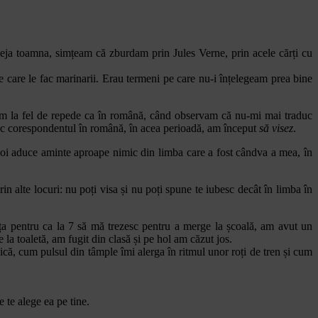
deja toamna, simțeam că zburdam prin Jules Verne, prin acele cărți cu
e pe care le fac marinarii. Erau termeni pe care nu-i înțelegeam prea bine
eam la fel de repede ca în română, când observam că nu-mi mai traduc
esc corespondentul în română, în acea perioadă, am început
să visez
.
i voi aduce aminte aproape nimic din limba care a fost cândva a mea, în
 alte locuri: nu poți visa și nu poți spune te iubesc decât în limba în
a pentru ca la 7 să mă trezesc pentru a merge la școală, am avut un
 la toaletă, am fugit din clasă și pe hol am căzut jos.
că, cum pulsul din tâmple îmi alerga în ritmul unor roți de tren și cum
 te alege ea pe tine.