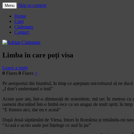
Skip to content
Menu
Adrian Ciubotaru
Home
Cărți
Ciubotaru
Contact
Limba în care poți visa
Leave a reply
0
Flares
0
Flares
×
Pe aeroportul din Istanbul, în timp ce așteptam microbuzul să ne ducă 
„I don’t understand
o iotă
”
Acum șase ani, într-o dimineață de noiembrie, mă urc în metrou cu dir
oameni discutând într-o limbă rece ca un aragaz de mult oprit, în timp 
“E frumos aici, dar nu e acasă”
După două săptămâni de Viena, întors în România și reluându-mi naveta
“Acasă e acolo unde pot înțelege ce aud în jur”