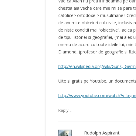
Vad ca Allah nu prea ii indeamna pe oam
chestia aia veche care mie mi se pare t
catolice> ortodoxe > musulmane ! Cred 
de anumite obiceiuri culturale, inclusiv 
de niste conditii mai “obiective”, adica 
de tipul istoriei si geografiei, (mai ales
mereu de acord cu toate ideile lui, mie t
Diamond, (profesor de geografie si fizi
http://en.wikipedia.org/wiki/Guns,_Germ
Uite si gratis pe Youtube, un documentar
http://www.youtube.com/watch?v=bgn
↓
Reply
Rudolph Aspirant