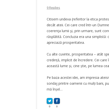
9 Replies
Citisem undeva (referitor la etica prot
decât ateii. Cei care cred într-un Dumn
coerenţa lumii şi, prin urmare, sunt convi
răsplătită. Concluzia era una simplistă
apreciază prosperitatea.
Cu alte cuvinte, prosperitatea – atât spi
credință, implicit de încredere. Cei care
această lume și, cine știe, pe lumea ceal
Pe baza acestei idei, am impresia ateis
sondaj printre oamenii cu mulți bani, p
mă înșel…
0
0