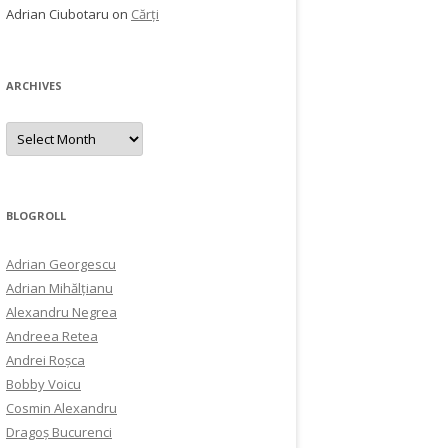
Adrian Ciubotaru
on
Cărți
ARCHIVES
Archives
BLOGROLL
Adrian Georgescu
Adrian Mihălțianu
Alexandru Negrea
Andreea Retea
Andrei Roșca
Bobby Voicu
Cosmin Alexandru
Dragoș Bucurenci