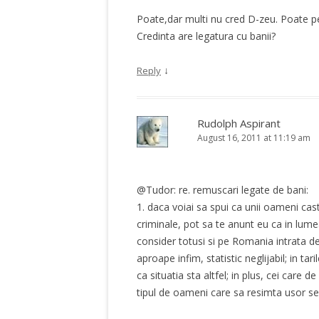
Poate,dar multi nu cred D-zeu. Poate p
Credinta are legatura cu banii?
↓
Reply
Rudolph Aspirant
August 16, 2011 at 11:19 am
@Tudor: re. remuscari legate de bani:
1. daca voiai sa spui ca unii oameni cas
criminale, pot sa te anunt eu ca in lum
consider totusi si pe Romania intrata de
aproape infim, statistic neglijabil; in t
ca situatia sta altfel; in plus, cei care d
tipul de oameni care sa resimta usor se