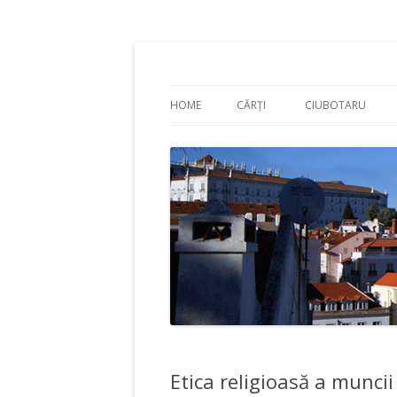
Adrian Ciubotaru
HOME
CĂRȚI
CIUBOTARU
Etica religioasă a muncii