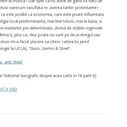
eni la munca ! Dar sper ca nu aveai de gand sa ridici iar
otusi oarecum rasuflata re. averea tarilor protestante>
ca este posibil ca economia, care este poate influentata
religia local predominanta, mai tine totusi, mai la baza, si
pre-existente pre-determinate, destul de stabile regionale
 ultima !), plus ca, desi poate nu sunt pe de-a-ntregul sau
otusi mi-a facut placere sa citesc cartea lui Jared
ologie la UCLA), “Guns, Germs & Steel”.
s,_and_Steel
 National Geografic despre acea carte in 18 parti (!):
mT-Y_rGQ