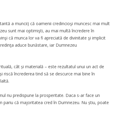
estantă a muncii) că oamenii credincioşi muncesc mai mult
ezeu sunt mai optimişti, au mai multă încredere în
nşi că munca lor va fi apreciată de divinitate şi implicit
: credinţa aduce bunăstare, iar Dumnezeu
rituală, cât și materială – este rezultatul unui un act de
 își riscă încrederea tind să se descurce mai bine în
altă.
mul nu predispune la prosperitate. Daca s-ar face un
un pariu că majoritatea cred în Dumnezeu. Nu știu, poate