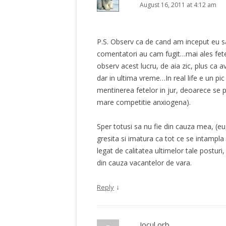
August 16, 2011 at 4:12 am
P.S. Observ ca de cand am inceput eu sa
comentatori au cam fugit…mai ales fetele
observ acest lucru, de aia zic, plus ca a
dar in ultima vreme…In real life e un pic 
mentinerea fetelor in jur, deoarece se po
mare competitie anxiogena).
Sper totusi sa nu fie din cauza mea, (eu
gresita si imatura ca tot ce se intampla 
legat de calitatea ultimelor tale posturi,
din cauza vacantelor de vara.
↓
Reply
Jocul orb