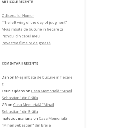
ARTICOLE RECENTE
Odiseea lui Homer
“The left wing of the day of judgment”
M-aș îmbăta de bucurie în fiecare zi
Picnicul din capul meu
Povestea filmelor de groază
COMENTARII RECENTE
Dan
on
M-aș îmbăta de bucurie în fiecare
zi
Teunis IJdens
on
Casa Memorială "Mihail
Sebastian" din Brăila
GR
on
Casa Memorială "Mihail
Sebastian" din Brăila
mateciuc mariana
on
Casa Memorială
"Mihail Sebastian" din Brăila