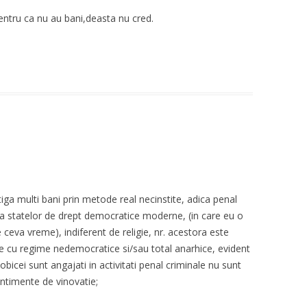
entru ca nu au bani,deasta nu cred.
tiga multi bani prin metode real necinstite, adica penal
ea statelor de drept democratice moderne, (in care eu o
 ceva vreme), indiferent de religie, nr. acestora este
arile cu regime nedemocratice si/sau total anarhice, evident
e obicei sunt angajati in activitati penal criminale nu sunt
ntimente de vinovatie;