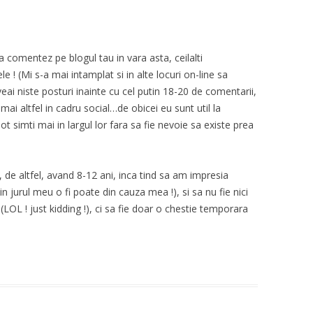
 comentez pe blogul tau in vara asta, ceilalti
 ! (Mi s-a mai intamplat si in alte locuri on-line sa
veai niste posturi inainte cu cel putin 18-20 de comentarii,
mai altfel in cadru social…de obicei eu sunt util la
t simti mai in largul lor fara sa fie nevoie sa existe prea
, de altfel, avand 8-12 ani, inca tind sa am impresia
in jurul meu o fi poate din cauza mea !), si sa nu fie nici
 (LOL ! just kidding !), ci sa fie doar o chestie temporara