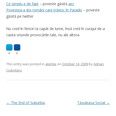
Ce simplu e de fapt
– poveste găsită
aici
.
Povestea a doi români care trăiesc în Paradis
– poveste
găsită pe twitter
Nu cred în fericiri la capăt de lume, însă cred în curajul de-a
cauta oriunde provocările tale, nu ale altora.
0
0
This entry was posted in
atentie
on
October 14, 2009
by
Adrian
Ciubotaru
.
Post
←
The End of Suburbia
Tăşuleasa Social
→
navigation