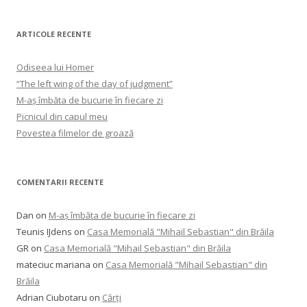
ARTICOLE RECENTE
Odiseea lui Homer
“The left wing of the day of judgment”
M-aș îmbăta de bucurie în fiecare zi
Picnicul din capul meu
Povestea filmelor de groază
COMENTARII RECENTE
Dan
on
M-aș îmbăta de bucurie în fiecare zi
Teunis IJdens
on
Casa Memorială "Mihail Sebastian" din Brăila
GR
on
Casa Memorială "Mihail Sebastian" din Brăila
mateciuc mariana
on
Casa Memorială "Mihail Sebastian" din
Brăila
Adrian Ciubotaru
on
Cărți