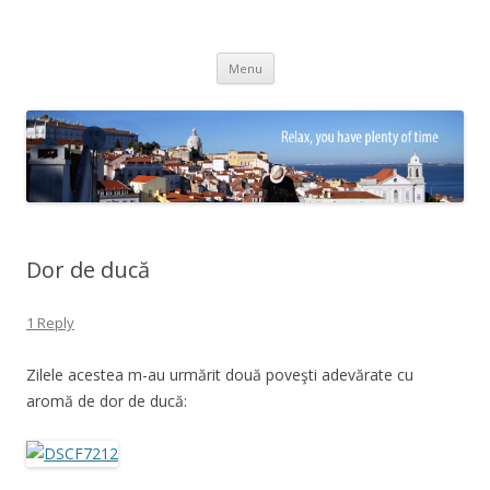
Adrian Ciubotaru
Skip
Menu
to
content
Dor de ducă
1 Reply
Zilele acestea m-au urmărit două poveşti adevărate cu
aromă de dor de ducă: