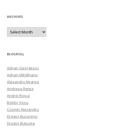
ARCHIVES
Archives
BLOGROLL
Adrian Georgescu
Adrian Mihălțianu
Alexandru Negrea
Andreea Retea
Andrei Roșca
Bobby Voicu
Cosmin Alexandru
Dragoș Bucurenci
Dragoș Butuzea