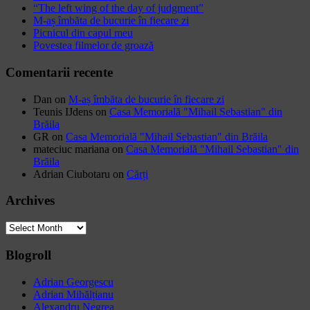
“The left wing of the day of judgment”
M-aș îmbăta de bucurie în fiecare zi
Picnicul din capul meu
Povestea filmelor de groază
Comentarii recente
Dan
on
M-aș îmbăta de bucurie în fiecare zi
Teunis IJdens
on
Casa Memorială "Mihail Sebastian" din
Brăila
GR
on
Casa Memorială "Mihail Sebastian" din Brăila
mateciuc mariana
on
Casa Memorială "Mihail Sebastian" din
Brăila
Adrian Ciubotaru
on
Cărți
Archives
Archives
Blogroll
Adrian Georgescu
Adrian Mihălțianu
Alexandru Negrea