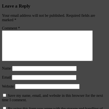
Leave a Reply
Your email address will not be published.
Required fields are
marked
*
Comment
*
Name
Email
Website
Save my name, email, and website in this browser for the next
time I comment.
By using this form you agree with the storage and handling of