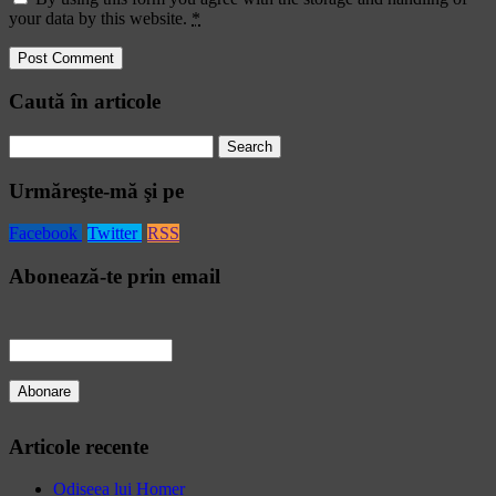
your data by this website.
*
Caută în articole
Search
for:
Urmăreşte-mă şi pe
Facebook
Twitter
RSS
Abonează-te prin email
Articole recente
Odiseea lui Homer