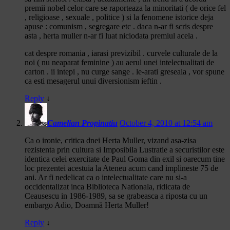
premii nobel celor care se raporteaza la minoritati ( de orice fel
, religioase , sexuale , politice ) si la fenomene istorice deja
apuse : comunism , segregare etc . daca n-ar fi scris despre
asta , herta muller n-ar fi luat niciodata premiul acela .
cat despre romania , iarasi previzibil . curvele culturale de la
noi ( nu neaparat feminine ) au aerul unei intelectualitati de
carton . ii intepi , nu curge sange . le-arati greseala , vor spune
ca esti mesagerul unui diversionism ieftin .
Reply
↓
Camelian Propinatiu
October 4, 2010 at 12:54 am
Ca o ironie, critica dnei Herta Muller, vizand asa-zisa
rezistenta prin cultura si Imposibila Lustratie a securistilor este
identica celei exercitate de Paul Goma din exil si oarecum tine
loc prezentei acestuia la Ateneu acum cand implineste 75 de
ani. Ar fi nedelicat ca o intelectualitate care nu si-a
occidentalizat inca Biblioteca Nationala, ridicata de
Ceausescu in 1986-1989, sa se grabeasca a riposta cu un
embargo Adio, Doamnă Herta Muller!
Reply
↓