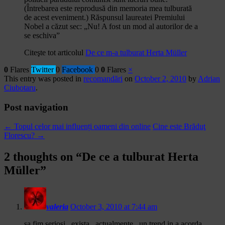
(Întrebarea este reprodusă din memoria mea tulburată
de acest eveniment.) Răspunsul laureatei Premiului
Nobel a căzut sec: „Nu! A fost un mod al autorilor de a
se eschiva”
Citeşte tot articolul
De ce m-a tulburat Herta Müller
0
Flares
Twitter
0
Facebook
0
0
Flares
×
This entry was posted in
recomandări
on
October 2, 2010
by
Adrian
Ciubotaru
.
Post navigation
←
Topul celor mai influenți oameni din online
Cine este Brăduţ
Florescu?
→
2 thoughts on “
De ce a tulburat Herta
Müller
”
valeria
October 3, 2010 at 7:44 am
sa fim seriosi . exista , actualmente , un trend in a acorda