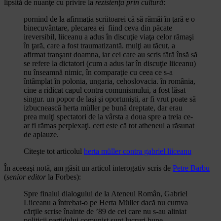
lipsită de nuanţe cu privire la
rezistenţa prin cultură
:
pornind de la afirmaţia scriitoarei că să rămâi în ţară e o
binecuvântare, plecarea ei fiind ceva din păcate
ireversibil, liiceanu a adus în discuţie viaţa celor rămaşi
în ţară, care a fost traumatizantă. mulţi au tăcut, a
afirmat tranşant doamna, iar cei care au scris fără însă să
se refere la dictatori (cum a adus iar în discuţie liiceanu)
nu înseamnă nimic, în comparaţie cu ceea ce s-a
întâmplat în polonia, ungaria, cehoslovacia. în românia,
cine a ridicat capul contra comunismului, a fost lăsat
singur. un popor de laşi şi oportunişti, ar fi vrut poate să
izbucnească herta müller pe bună dreptate, dar erau
prea mulţi spectatori de la vârsta a doua spre a treia ce-
ar fi rămas perplexaţi. cert este că tot atheneul a răsunat
de aplauze.
Citeşte tot articolul
herta müller contra gabriel liiceanu
În aceeaşi notă, am găsit un articol interogativ scris de
Petre Barbu
(
senior editor
la Forbes):
Spre finalul dialogului de la Ateneul Român, Gabriel
Liiceanu a întrebat-o pe Herta Müller dacă nu cumva
cărţile scrise înainte de ’89 de cei care nu s-au aliniat
politicii partidului comunist sunt lucruri bune.