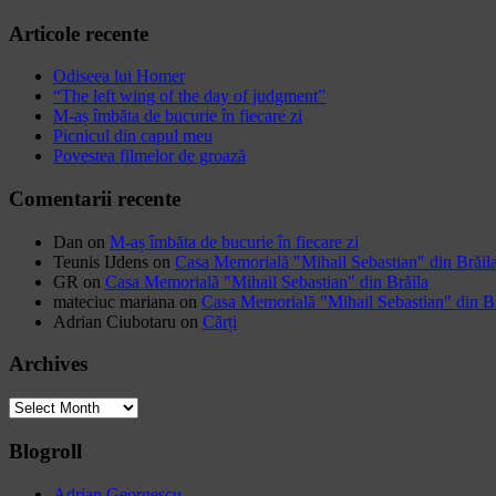
Articole recente
Odiseea lui Homer
“The left wing of the day of judgment”
M-aș îmbăta de bucurie în fiecare zi
Picnicul din capul meu
Povestea filmelor de groază
Comentarii recente
Dan
on
M-aș îmbăta de bucurie în fiecare zi
Teunis IJdens
on
Casa Memorială "Mihail Sebastian" din Brăil
GR
on
Casa Memorială "Mihail Sebastian" din Brăila
mateciuc mariana
on
Casa Memorială "Mihail Sebastian" din Br
Adrian Ciubotaru
on
Cărți
Archives
Archives
Blogroll
Adrian Georgescu