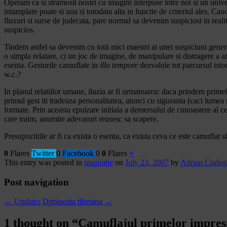
Operam ca si stramosii nostri cu imagini interpuse intre noi si un univer
intamplare poate si una si totodata alta in functie de criteriul ales. C
fluxuri si surse de judecata, pare normal sa devenim suspiciosi in reali
suspicios.
Tindem astfel sa devenim cu totii mici maestri ai unei suspiciuni genera
o simpla relatare, ci un joc de imagine, de manipulare si distragere a a
esenta. Gesturile camuflate in
illo tempore
dezvaluie tot parcursul istor
w.c.?
In planul relatiilor umane, iluzia ar fi urmatoarea: daca prindem primel
primul gest iti tradeaza personalitatea, atunci cu siguranta (caci lume
formate. Prin aceasta epuizare initiala a demersului de cunoastere al c
care traim, anumite adevaruri reusesc sa scapere.
Presupozitiile ar fi ca exista o esenta, ca exista ceva ce este camuflat si
0
Flares
Twitter
0
Facebook
0
0
Flares
×
This entry was posted in
inspirație
on
July 23, 2007
by
Adrian Ciubot
Post navigation
←
Updates
Dimineata tibetana
→
1 thought on “
Camuflajul primelor impres