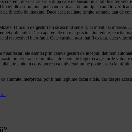
s coerent, doar ca criteriile dupa care ne lansam in actul de interpretare
and imaginile asupra unei persoane sunt atat de multiple, cand le verific
tatea dincolo de imagine. Daca acea realitate trimite semnale atat de cont
lizate. Dincolo de gesturi nu se ascund sensuri, ci intentii si interese. 
tentiei publicului. Daca aparentele nu mai prezinta incredere, reactia noa
ic al respectivei hierofanii. Cate casnicii n-ar mai fi existat, daca viitor
e manifestari ale esentei prin cateva gesturi de inceput, detinem automat
a noastra interioara este imbibata de coerente logice) ca gesturile viitoa
eluilalt, trasmitem convingerea ca universul nu ne poate insela la infin
 ca anumite interpretari pot fi mai legitime decat altele, dar despre acestea
aru
.
ii
”