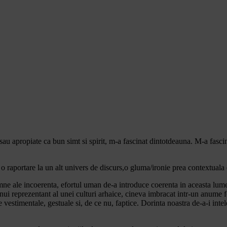
 sau apropiate ca bun simt si spirit, m-a fascinat dintotdeauna. M-a fasci
a), o raportare la un alt univers de discurs,o gluma/ironie prea contextuala
ne ale incoerenta, efortul uman de-a introduce coerenta in aceasta lum
nui reprezentant al unei culturi arhaice, cineva imbracat intr-un anume fe
stimentale, gestuale si, de ce nu, faptice. Dorinta noastra de-a-i intele