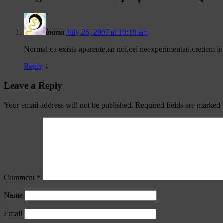
ioana
July 26, 2007 at 10:18 am
Normal ca exista aparente,iar noi,cei neexperimentati,credem in e
Reply
↓
Leave a Reply
Your email address will not be published.
Required fields are marked
Comment
*
Name
Email