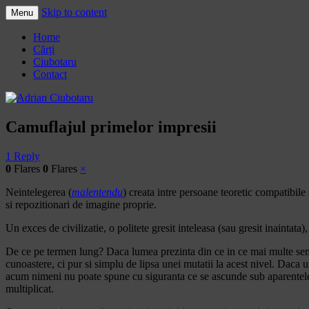
Skip to content
Menu
Adrian Ciubotaru
Home
Cărți
Ciubotaru
Contact
Camuflajul primelor impresii
1 Reply
0
Flares
0
Flares
×
Neintelegerea (
malentendu
) creata intre persoane teoretic compatibile
si repozitionari de imagine proprie.
Un exces de civilizatie, o politete gresit inteleasa (sau gresit inaintat
De ce pe termen lung? Daca lumea prezinta din ce in ce mai multe sem
cunoastere, ci pur si simplu de lipsa unei mutatii la acest nivel. Daca u
acum nimeni nu poate spune cu siguranta ce se ascunde sub aparentele ve
multiplicat.