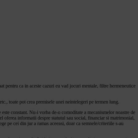
nat pentru ca in aceste cazuri eu vad jocuri mentale, filtre hermeneutice
 etc., toate pot crea premisele unei neintelegeri pe termen lung.
e este constant. Nu-i vorba de-o comoditate a mecanismelor noastre de
l oferea informatii despre statutul sau social, financiar si matrimonial,
ge pe cei din jur a ramas aceeasi, doar ca semnele/criteriile s-au