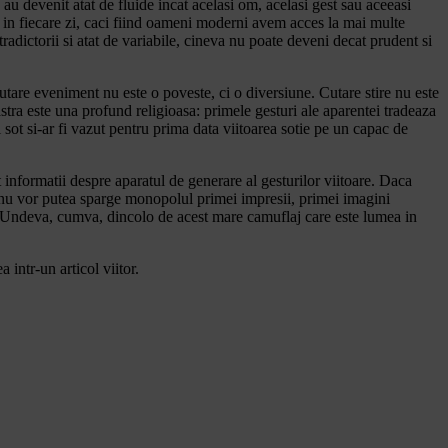
 au devenit atat de fluide incat acelasi om, acelasi gest sau aceeasi
am in fiecare zi, caci fiind oameni moderni avem acces la mai multe
radictorii si atat de variabile, cineva nu poate deveni decat prudent si
Cutare eveniment nu este o poveste, ci o diversiune. Cutare stire nu este
stra este una profund religioasa: primele gesturi ale aparentei tradeaza
ul sot si-ar fi vazut pentru prima data viitoarea sotie pe un capac de
 informatii despre aparatul de generare al gesturilor viitoare. Daca
re nu vor putea sparge monopolul primei impresii, primei imagini
it. Undeva, cumva, dincolo de acest mare camuflaj care este lumea in
 intr-un articol viitor.