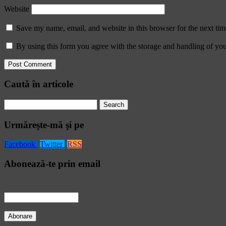
Website
Save my name, email, and website in this browser for the next ti
By using this form you agree with the storage and handling of you
Caută în articole
Search
for:
Urmăreşte-mă şi pe
Facebook
Twitter
RSS
Abonează-te prin email