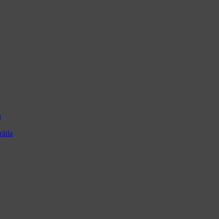
a
ăila