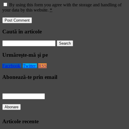
By using this form you agree with the storage and handling of
your data by this website.
*
Caută în articole
Search
for:
Urmăreşte-mă şi pe
Facebook
Twitter
RSS
Abonează-te prin email
Articole recente