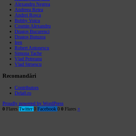
Alexandru Negrea
Andreea Retea
Andrei Roșca
Bobby Voicu
Cosmin Alexandru
Dragoș Bucurenci
Dragoș Butuzea
Iren
Robert Antonescu
Simona Tache
Vlad Petreanu
Vlad Stroescu
Recomandări
Contributors
Dela0.ro
Proudly powered by WordPress
0
Flares
Twitter
0
Facebook
0
0
Flares
×