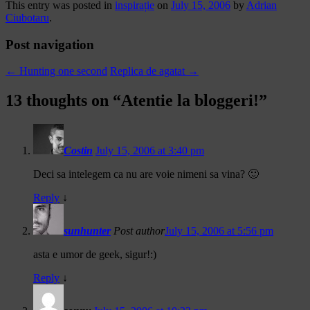
This entry was posted in
inspirație
on
July 15, 2006
by
Adrian
Ciubotaru
.
Post navigation
←
Hunting one second
Replica de agatat
→
13 thoughts on “
Atentie la bloggeri!
”
Costin
July 15, 2006 at 3:40 pm
Deci sa intelegem ca nu are voie nimeni sa vina? 🙂
Reply
↓
sunhunter
Post author
July 15, 2006 at 5:56 pm
asta e umor de geek, sigur!:)
Reply
↓