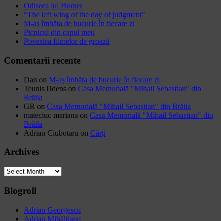
Odiseea lui Homer
“The left wing of the day of judgment”
M-aș îmbăta de bucurie în fiecare zi
Picnicul din capul meu
Povestea filmelor de groază
Comentarii recente
Dan
on
M-aș îmbăta de bucurie în fiecare zi
Teunis IJdens
on
Casa Memorială "Mihail Sebastian" din
Brăila
GR
on
Casa Memorială "Mihail Sebastian" din Brăila
mateciuc mariana
on
Casa Memorială "Mihail Sebastian" din
Brăila
Adrian Ciubotaru
on
Cărți
Archives
Archives
Blogroll
Adrian Georgescu
Adrian Mihălțianu