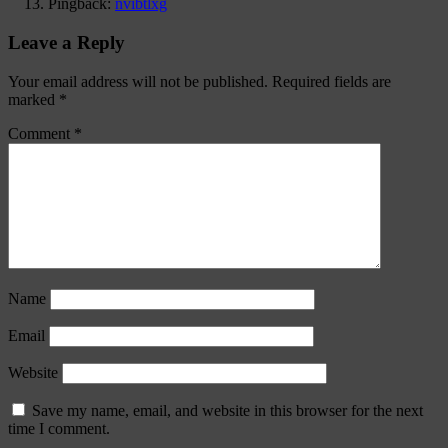
Pingback:
nvibtlxg
Leave a Reply
Your email address will not be published.
Required fields are
marked
*
Comment
*
Name
Email
Website
Save my name, email, and website in this browser for the next
time I comment.