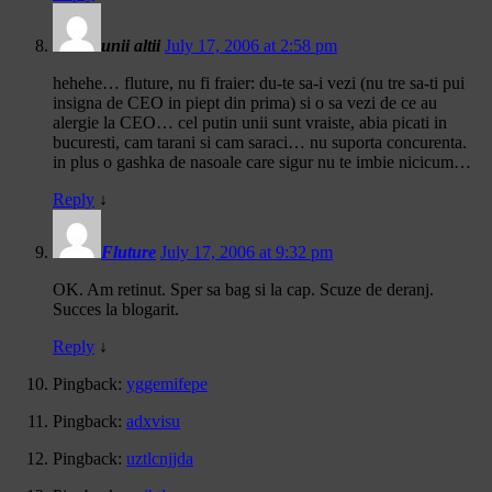
unii altii
July 17, 2006 at 2:58 pm
hehehe… fluture, nu fi fraier: du-te sa-i vezi (nu tre sa-ti pui
insigna de CEO in piept din prima) si o sa vezi de ce au
alergie la CEO… cel putin unii sunt vraiste, abia picati in
bucuresti, cam tarani si cam saraci… nu suporta concurenta.
in plus o gashka de nasoale care sigur nu te imbie nicicum…
Reply
↓
Fluture
July 17, 2006 at 9:32 pm
OK. Am retinut. Sper sa bag si la cap. Scuze de deranj.
Succes la blogarit.
Reply
↓
Pingback:
yggemifepe
Pingback:
adxvisu
Pingback:
uztlcnjjda