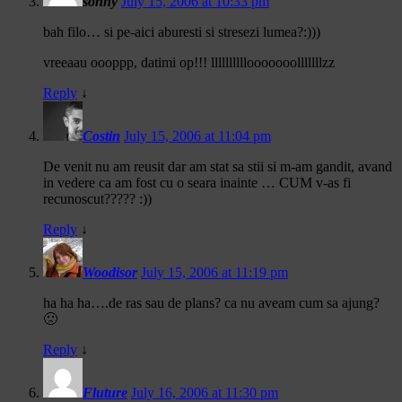
sonny
July 15, 2006 at 10:33 pm
bah filo… si pe-aici aburesti si stresezi lumea?:)))
vreeaau oooppp, datimi op!!! llllllllllooooooolllllllzz
Reply
↓
Costin
July 15, 2006 at 11:04 pm
De venit nu am reusit dar am stat sa stii si m-am gandit, avand
in vedere ca am fost cu o seara inainte … CUM v-as fi
recunoscut????? :))
Reply
↓
Woodisor
July 15, 2006 at 11:19 pm
ha ha ha….de ras sau de plans? ca nu aveam cum sa ajung?
🙁
Reply
↓
Fluture
July 16, 2006 at 11:30 pm