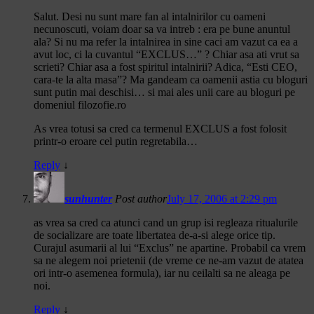
Salut. Desi nu sunt mare fan al intalnirilor cu oameni
necunoscuti, voiam doar sa va intreb : era pe bune anuntul
ala? Si nu ma refer la intalnirea in sine caci am vazut ca ea a
avut loc, ci la cuvantul “EXCLUS…” ? Chiar asa ati vrut sa
scrieti? Chiar asa a fost spiritul intalnirii? Adica, “Esti CEO,
cara-te la alta masa”? Ma gandeam ca oamenii astia cu bloguri
sunt putin mai deschisi… si mai ales unii care au bloguri pe
domeniul filozofie.ro
As vrea totusi sa cred ca termenul EXCLUS a fost folosit
printr-o eroare cel putin regretabila…
Reply
↓
sunhunter
Post author
July 17, 2006 at 2:29 pm
as vrea sa cred ca atunci cand un grup isi regleaza ritualurile
de socializare are toate libertatea de-a-si alege orice tip.
Curajul asumarii al lui “Exclus” ne apartine. Probabil ca vrem
sa ne alegem noi prietenii (de vreme ce ne-am vazut de atatea
ori intr-o asemenea formula), iar nu ceilalti sa ne aleaga pe
noi.
Reply
↓