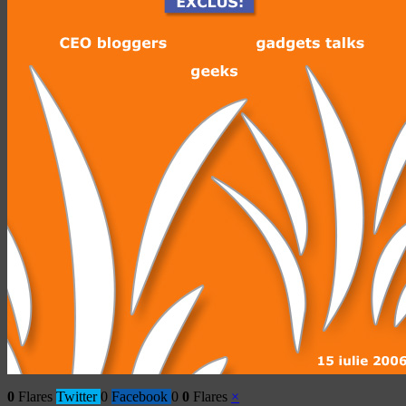
0
Flares
Twitter
0
Facebook
0
0
Flares
×