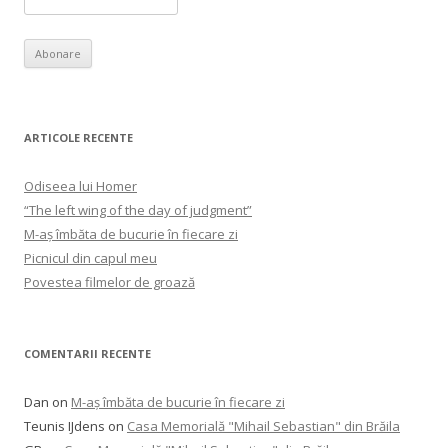
ARTICOLE RECENTE
Odiseea lui Homer
“The left wing of the day of judgment”
M-aș îmbăta de bucurie în fiecare zi
Picnicul din capul meu
Povestea filmelor de groază
COMENTARII RECENTE
Dan
on
M-aș îmbăta de bucurie în fiecare zi
Teunis IJdens
on
Casa Memorială "Mihail Sebastian" din Brăila