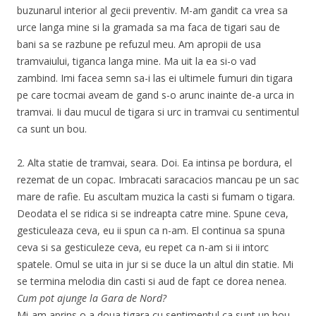
buzunarul interior al gecii preventiv. M-am gandit ca vrea sa
urce langa mine si la gramada sa ma faca de tigari sau de
bani sa se razbune pe refuzul meu. Am apropii de usa
tramvaiului, tiganca langa mine. Ma uit la ea si-o vad
zambind. Imi facea semn sa-i las ei ultimele fumuri din tigara
pe care tocmai aveam de gand s-o arunc inainte de-a urca in
tramvai. Ii dau mucul de tigara si urc in tramvai cu sentimentul
ca sunt un bou.
2. Alta statie de tramvai, seara. Doi. Ea intinsa pe bordura, el
rezemat de un copac. Imbracati saracacios mancau pe un sac
mare de rafie. Eu ascultam muzica la casti si fumam o tigara.
Deodata el se ridica si se indreapta catre mine. Spune ceva,
gesticuleaza ceva, eu ii spun ca n-am. El continua sa spuna
ceva si sa gesticuleze ceva, eu repet ca n-am si ii intorc
spatele. Omul se uita in jur si se duce la un altul din statie. Mi
se termina melodia din casti si aud de fapt ce dorea nenea.
Cum pot ajunge la Gara de Nord?
Mi-am aprins o a doua tigara cu sentimentul ca sunt un bou.