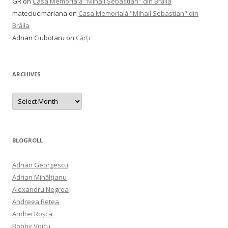
GR
on
Casa Memorială "Mihail Sebastian" din Brăila
mateciuc mariana
on
Casa Memorială "Mihail Sebastian" din
Brăila
Adrian Ciubotaru
on
Cărți
ARCHIVES
Archives
BLOGROLL
Adrian Georgescu
Adrian Mihălțianu
Alexandru Negrea
Andreea Retea
Andrei Roșca
Bobby Voicu