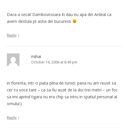
Daca a secat Dambovicioara iti dau eu apa din Ardeal ca
avem destula pt astia din bucuresti
↓
Reply
mihai
October 16, 2006 at 8:49 pm
in florenta, intr-o piata plina de turisti: pana nu am reusit sa
cer cu voce tare – ca sa fiu auzit de la doi trei metri – un foc
sa imi aprind tigara nu era chip sa intru in spatiul personal al
omului:)
↓
Reply