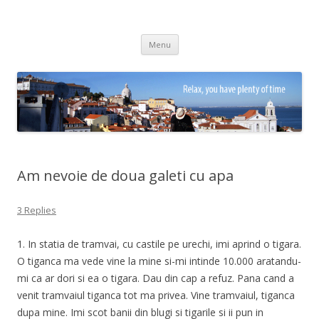
Adrian Ciubotaru
Skip
Menu
to
content
Am nevoie de doua galeti cu apa
3 Replies
1. In statia de tramvai, cu castile pe urechi, imi aprind o tigara.
O tiganca ma vede vine la mine si-mi intinde 10.000 aratandu-
mi ca ar dori si ea o tigara. Dau din cap a refuz. Pana cand a
venit tramvaiul tiganca tot ma privea. Vine tramvaiul, tiganca
dupa mine. Imi scot banii din blugi si tigarile si ii pun in