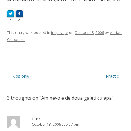
0
0
This entry was posted in
inspirație
on
October 13, 2006
by
Adrian
Ciubotaru
.
Post
←
Kids only
Practic
→
navigation
3 thoughts on “
Am nevoie de doua galeti cu apa
”
dark
October 13, 2006 at 5:57 pm