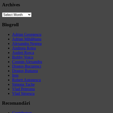
Archives
Archives
Blogroll
Adrian Georgescu
Adrian Mihălțianu
Alexandru Negrea
Andreea Retea
Andrei Roșca
Bobby Voicu
Cosmin Alexandru
Dragoș Bucurenci
Dragoș Butuzea
Iren
Robert Antonescu
Simona Tache
Vlad Petreanu
Vlad Stroescu
Recomandări
Contributors