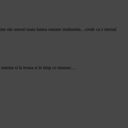
u cine stie uneori toata lumea ramane multumita…crede ca e mersul
n masina si la terasa si in timp ce mananc…