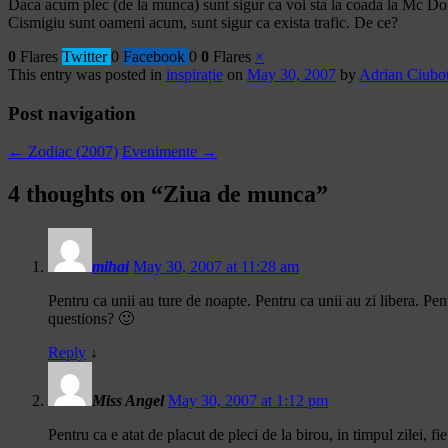
Daca acum plec (de la munca) sunt sigur ca voi sta la coada la Mc Dona
Cismigiu sunt oameni acum, sunt sigur ca exista trafic. De ce?
0
Flares
Twitter
0
Facebook
0
0
Flares
×
This entry was posted in
inspirație
on
May 30, 2007
by
Adrian Ciubo
Post navigation
←
Zodiac (2007)
Evenimente
→
4 thoughts on “
Ziua de munca
”
mihai
May 30, 2007 at 11:28 am
Pentru ca unii au ture de noapte. Pentru ca unii au zi libera. Pe
questions? 🙂
Reply
↓
Miss Angel
May 30, 2007 at 1:12 pm
Pentru ca e atat de placut de pleci de la birou, in timpul zilei, 