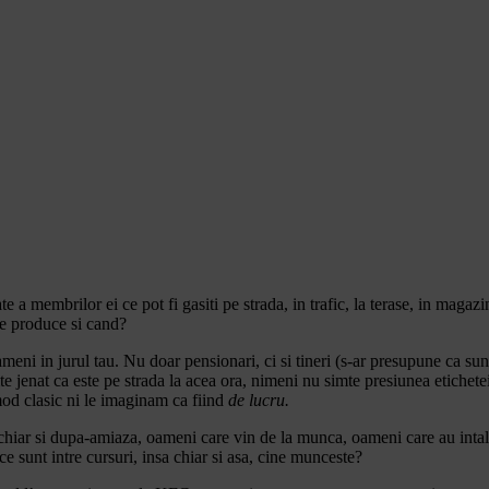
e a membrilor ei ce pot fi gasiti pe strada, in trafic, la terase, in maga
ne produce si cand?
oameni in jurul tau. Nu doar pensionari, ci si tineri (s-ar presupune ca sun
te jenat ca este pe strada la acea ora, nimeni nu simte presiunea etichete
 mod clasic ni le imaginam ca fiind
de lucru.
iar si dupa-amiaza, oameni care vin de la munca, oameni care au intalniri
ce sunt intre cursuri, insa chiar si asa, cine munceste?