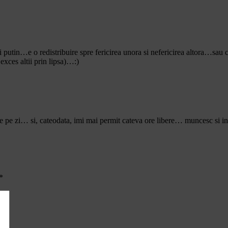
i putin…e o redistribuire spre fericirea unora si nefericirea altora…sa
 exces altii prin lipsa)…:)
re pe zi… si, cateodata, imi mai permit cateva ore libere… muncesc si i
*