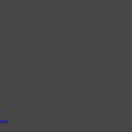
a
ăila