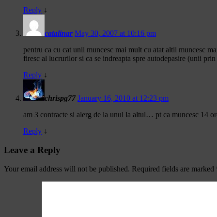
Reply
↓
catalinar
May 30, 2007 at 10:16 pm
pentru ca cu cat unii muncesc mai mult cu atat altii muncesc ma
firesc al lucrurilor si ca se indreapta spre autodepasire (unii prin
Reply
↓
chrispg77
January 16, 2010 at 12:23 pm
am 3 contracte si alerg de la unul la altul… pt ca muncesc 14 o
Reply
↓
Leave a Reply
Your email address will not be published.
Required fields are marked