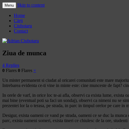
Skip to content
Menu
Adrian Ciubotaru
Home
Cărți
Ciubotaru
Contact
Ziua de munca
4 Replies
0
Flares
0
Flares
×
Un mister permanent si ciudat al oricarei comunitati este mare majoritat
Intrebarea evidenta ce-ti vine in minte este: cine munceste de fapt? ci
In orele de varf, in orice loc te-ai afla, observi ca exista lume, exista 
mai bine (eventual poti sa faci un sondaj), observi ca nimeni nu se sim
prezentei lor la o terasa, pe strada, in parc in timpul orelor pe care in
Desigur, exista oameni ce vand pe strada, oameni ce se duc la munca ch
parc, exista oameni someri, exista tineri ce chiulesc de la ore, studenti 