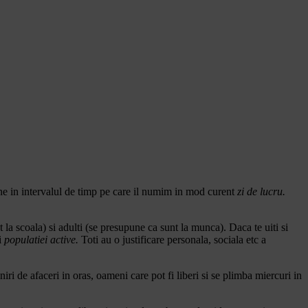
zine in intervalul de timp pe care il numim in mod curent
zi de lucru.
t la scoala) si adulti (se presupune ca sunt la munca). Daca te uiti si
i
populatiei active.
Toti au o justificare personala, sociala etc a
 de afaceri in oras, oameni care pot fi liberi si se plimba miercuri in