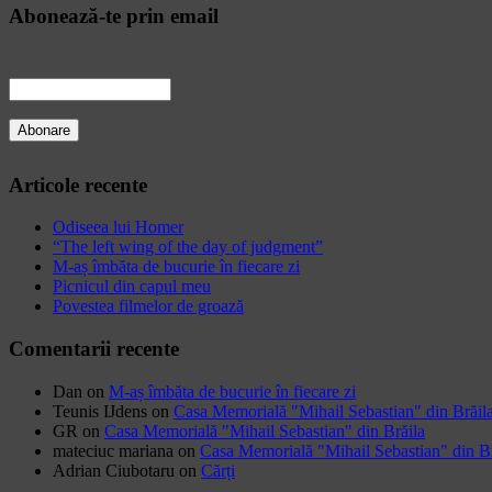
Abonează-te prin email
Articole recente
Odiseea lui Homer
“The left wing of the day of judgment”
M-aș îmbăta de bucurie în fiecare zi
Picnicul din capul meu
Povestea filmelor de groază
Comentarii recente
Dan
on
M-aș îmbăta de bucurie în fiecare zi
Teunis IJdens
on
Casa Memorială "Mihail Sebastian" din Brăil
GR
on
Casa Memorială "Mihail Sebastian" din Brăila
mateciuc mariana
on
Casa Memorială "Mihail Sebastian" din Br
Adrian Ciubotaru
on
Cărți