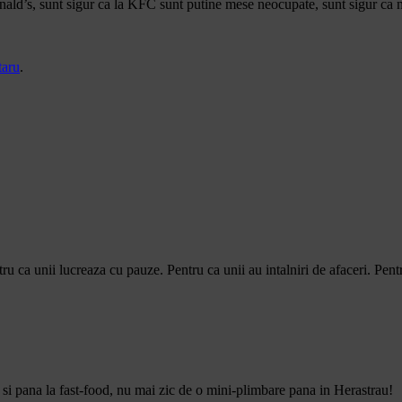
ld’s, sunt sigur ca la KFC sunt putine mese neocupate, sunt sigur ca nu
taru
.
ntru ca unii lucreaza cu pauze. Pentru ca unii au intalniri de afaceri. P
fie si pana la fast-food, nu mai zic de o mini-plimbare pana in Herastrau!