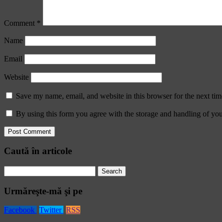
Comment
*
Name
Email
Website
Save my name, email, and website in this browser for the next ti
By using this form you agree with the storage and handling of you
Caută în articole
Search
for:
Urmăreşte-mă şi pe
Facebook
Twitter
RSS