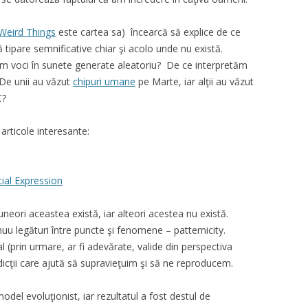
Weird Things
este cartea sa) încearcă să explice de ce
ipare semnificative chiar şi acolo unde nu există.
m voci în sunete generate aleatoriu? De ce interpretăm
De unii au văzut
chipuri umane
pe Marte, iar alţii au văzut
C?
rticole interesante:
ial Expression
uneori aceastea există, iar alteori acestea nu există.
 legături între puncte şi fenomene – patternicity.
l (prin urmare, ar fi adevărate, valide din perspectiva
dicţii care ajută să supravieţuim şi să ne reproducem.
odel evoluţionist, iar rezultatul a fost destul de