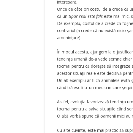
interesant.
Orice de câte ori costul de a crede că 
că un
tipar real este fals
este mai mic, s
De exemplu, costul de a crede că foşne
contrariul (a crede că nu există nicio şa
ameninţare).
În modul acesta, ajungem la o justificare
tendinţa umană de-a vede semne chiar şi
tocmai pentru că doreşte să integreze ac
acestor situaţii reale este decisivă pent
Un alt exemplu ar fi că animalele evită 
când trăiesc într-un mediu în care şerpi
Astfel, evoluţia favorizează tendinţa u
tocmai pentru a salva situaţiile când s
O altă vorbă spune că oamenii mici au mic
Cu alte cuvinte, este mai practic să sup