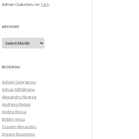
Adrian Ciubotaru
on
Cărți
ARCHIVES
Archives
BLOGROLL
Adrian Georgescu
Adrian Mihălțianu
Alexandru Negrea
Andreea Retea
Andrei Roșca
Bobby Voicu
Cosmin Alexandru
Dragoș Bucurenci