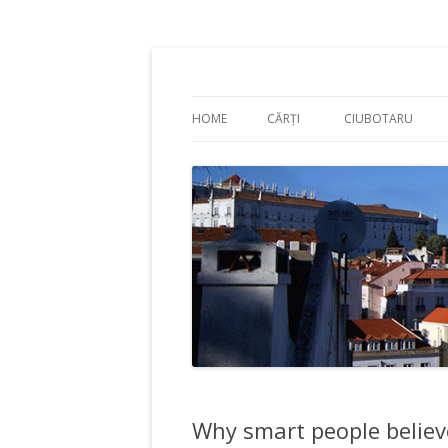
Adrian Ciubotaru
HOME
CĂRȚI
CIUBOTARU
Why smart people believ