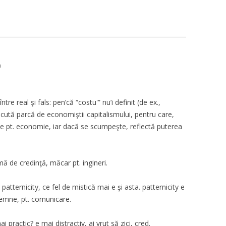
m
re real şi fals: pen’că “costu'” nu’i definit (de ex.,
acută parcă de economiştii capitalismului, pentru care,
ine pt. economie, iar dacă se scumpeşte, reflectă puterea
mă de credinţă, măcar pt. ingineri.
patternicity, ce fel de mistică mai e şi asta. patternicity e
semne, pt. comunicare.
i practic? e mai distractiv, ai vrut să zici, cred.