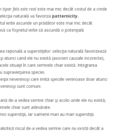
un
tipar fals este real
este mai mic decât costul de a crede
elecţia naturală va favoriza
patternicity.
tul ierbii ascunde un prădător este mai mic decât
nsă ca foşnetul ierbii să ascundă o potenţială
a raţională a superstiţiilor: selecţia naturală favorizează
 atunci cand ele nu există (asocieri cauzale incorecte),
ele situaţii în care semnele chiar există. Integrarea
ru supravieţuirea speciei.
şerpii neveninoşi care imită speciile veninoase doar atunci
i veninoşi sunt comuni.
mană de-a vedea semne chiar şi acolo unde ele nu există,
emnele chiar sunt adevărate.
i superstiţii, iar oamenii mari au mari superstiţii.
ralicitezi riscul de-a vedea semne care
nu există
decât a