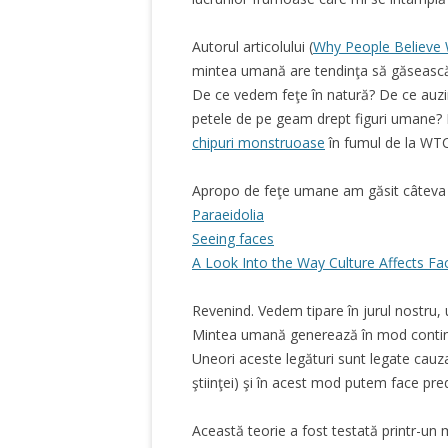
Autorul articolului (
Why People Believe 
mintea umană are tendinţa să găsească t
De ce vedem feţe în natură? De ce auzi
petele de pe geam drept figuri umane? 
chipuri monstruoase
în fumul de la WT
Apropo de feţe umane am găsit câteva a
Paraeidolia
Seeing faces
A Look Into the Way Culture Affects Fac
Revenind. Vedem tipare în jurul nostru, 
Mintea umană generează în mod continuu
Uneori aceste legături sunt legate cauza
ştiinţei) şi în acest mod putem face pre
Această teorie a fost testată printr-un m