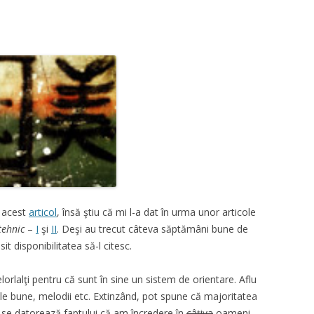
 acest
articol
, însă ştiu că mi l-a dat în urma unor articole
tehnic
–
I
şi
II
. Deşi au trecut câteva săptămâni bune de
it disponibilitatea să-l citesc.
orlalţi pentru că sunt în sine un sistem de orientare. Aflu
cole bune, melodii etc. Extinzând, pot spune că majoritatea
 se datorează faptului că am încredere în
câţiva
oameni.