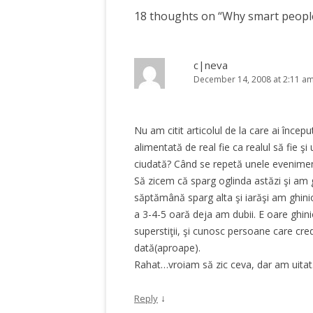
18 thoughts on “
Why smart people
c|neva
December 14, 2008 at 2:11 a
Nu am citit articolul de la care ai încep
alimentată de real fie ca realul să fie ş
ciudată? Când se repetă unele eveniment
Să zicem că sparg oglinda astăzi şi am g
săptămână sparg alta şi iarăşi am ghini
a 3-4-5 oară deja am dubii. E oare ghini
superstiţii, şi cunosc persoane care cred
dată(aproape).
Rahat…vroiam să zic ceva, dar am uitat.
↓
Reply