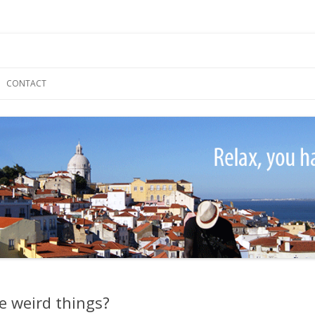
Skip
to
CONTACT
content
e weird things?