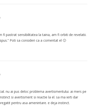
m
 pastrat sensibilitatea la taina, am fi orbiti de revelatii.
dispus.” Poti sa consideri ca a comentat el 🙂
m
tial. nu ai pus deloc problema avertismentului. ai mers pe
stinct si avertisment si reactie la el. sa ma ierti dar
regatit pentru asa amenintare. e deja instinct.