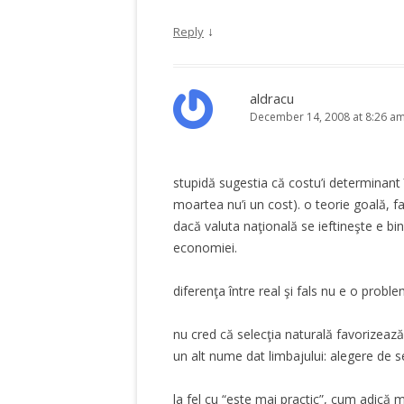
↓
Reply
aldracu
December 14, 2008 at 8:26 a
stupidă sugestia că costu’i determinant înt
moartea nu’i un cost). o teorie goală, f
dacă valuta naţională se ieftineşte e b
economiei.
diferenţa între real şi fals nu e o proble
nu cred că selecţia naturală favorizează 
un alt nume dat limbajului: alegere de 
la fel cu “este mai practic”, cum adică ma