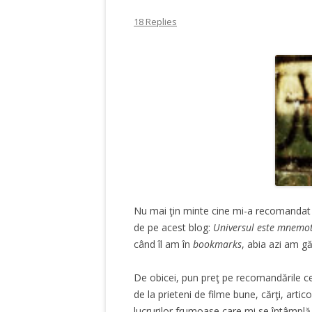
18 Replies
Nu mai ţin minte cine mi-a recomandat
de pe acest blog:
Universul este mnemo
când îl am în
bookmarks
, abia azi am găs
De obicei, pun preţ pe recomandările cel
de la prieteni de filme bune, cărţi, arti
lucrurilor frumoase care mi se întâmplă