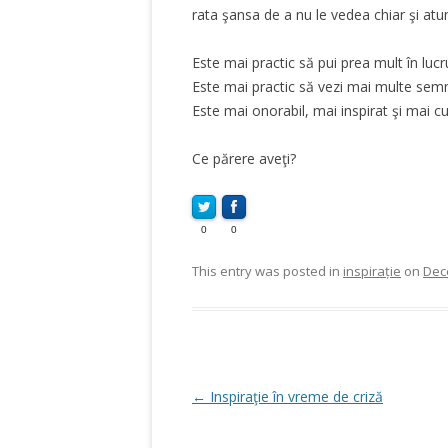
rata şansa de a nu le vedea chiar şi atu
Este mai practic să pui prea mult în lucr
Este mai practic să vezi mai multe sem
Este mai onorabil, mai inspirat şi mai c
Ce părere aveţi?
0
0
This entry was posted in
inspirație
on
Dec
Post
←
Inspiraţie în vreme de criză
navigation