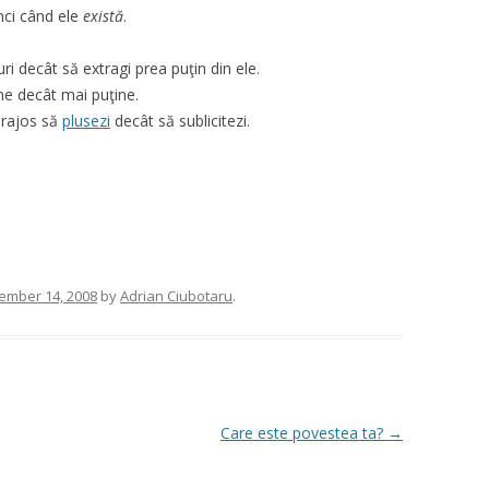
nci când ele
există
.
uri decât să extragi prea puţin din ele.
ne decât mai puţine.
urajos să
plusezi
decât să sublicitezi.
ember 14, 2008
by
Adrian Ciubotaru
.
Care este povestea ta?
→