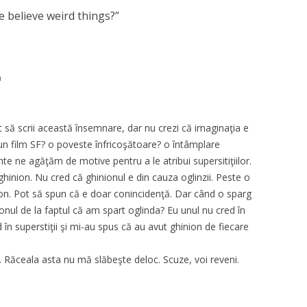
 believe weird things?
”
m
ut să scrii această însemnare, dar nu crezi că imaginaţia e
i un film SF? o poveste înfricoşătoare? o întâmplare
e ne agăţăm de motive pentru a le atribui supersitiţiilor.
hinion. Nu cred că ghinionul e din cauza oglinzii. Peste o
on. Pot să spun că e doar conincidenţă. Dar când o sparg
onul de la faptul că am spart oglinda? Eu unul nu cred în
 în superstiţii şi mi-au spus că au avut ghinion de fiecare
 Răceala asta nu mă slăbeşte deloc. Scuze, voi reveni.