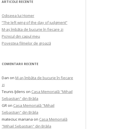
ARTICOLE RECENTE
Odiseea lui Homer
“The left wing of the day of judgment”
M-aș îmbăta de bucurie în fiecare zi
Picnicul din capul meu
Povestea filmelor de groază
COMENTARII RECENTE
Dan
on
M-aș îmbăta de bucurie în fiecare
zi
Teunis IJdens
on
Casa Memorială "Mihail
Sebastian" din Brăila
GR
on
Casa Memorială "Mihail
Sebastian" din Brăila
mateciuc mariana
on
Casa Memorială
"Mihail Sebastian" din Brăila