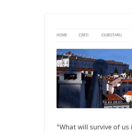
Adrian Ciubotaru
HOME
CĂRȚI
CIUBOTARU
"What will survive of us 