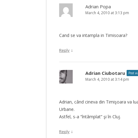
Adrian Popa
March 4, 2010 at 3:13 pm
Cand se va intampla in Timisoara?
↓
Reply
Adrian Ciubotaru
Post a
March 4, 2010 at 3:14 pm
Adrian, când cineva din Timişoara va lua 
Urbane.
Astfel, s-a “întâmplat” şi în Cluj.
↓
Reply