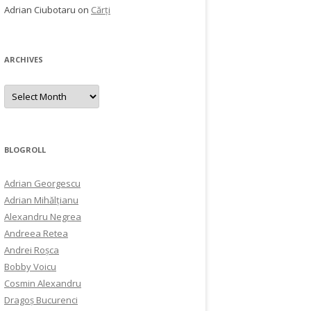
Adrian Ciubotaru
on
Cărți
ARCHIVES
Archives
BLOGROLL
Adrian Georgescu
Adrian Mihălțianu
Alexandru Negrea
Andreea Retea
Andrei Roșca
Bobby Voicu
Cosmin Alexandru
Dragoș Bucurenci