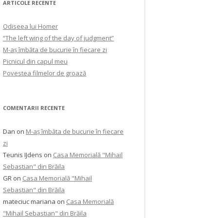
ARTICOLE RECENTE
Odiseea lui Homer
“The left wing of the day of judgment”
M-aș îmbăta de bucurie în fiecare zi
Picnicul din capul meu
Povestea filmelor de groază
COMENTARII RECENTE
Dan
on
M-aș îmbăta de bucurie în fiecare
zi
Teunis IJdens
on
Casa Memorială "Mihail
Sebastian" din Brăila
GR
on
Casa Memorială "Mihail
Sebastian" din Brăila
mateciuc mariana
on
Casa Memorială
"Mihail Sebastian" din Brăila