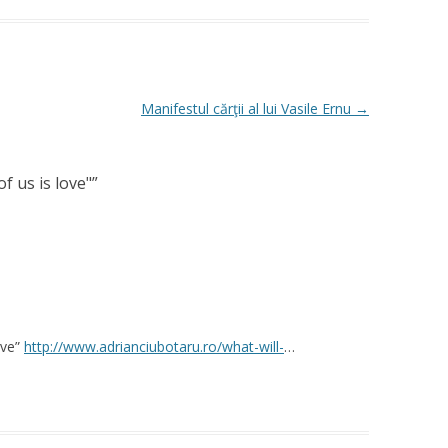
Manifestul cărţii al lui Vasile Ernu
→
of us is love"
”
ove”
http://www.adrianciubotaru.ro/what-will-
…