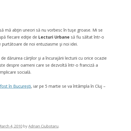
să mă abţin uneori să nu vorbesc în tuşe groase. Mi se
upă fiecare ediţie de
Lecturi Urbane
să fiu săltat într-o
e purtătoare de noi entuziasme şi noi idei.
de dăruirea cărţilor şi a încurajării lecturii cu orice ocazie
ste despre oameni care se dezvoltă într-o franciză a
implicare socială.
 fost în Bucureşti
, iar pe 5 martie se va întâmpla în Cluj –
March 4, 2010
by
Adrian Ciubotaru
.