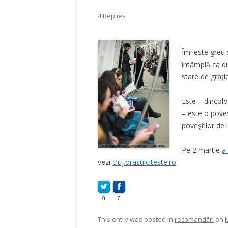
4 Replies
Îmi este greu 
întâmplă ca d
stare de graţi
Este – dincolo 
– este o pove
poveştilor de 
Pe 2 martie
a
vezi
cluj.orasulciteste.ro
0
0
This entry was posted in
recomandări
on