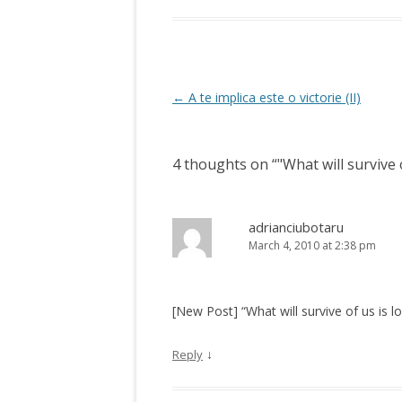
Post
←
A te implica este o victorie (II)
navigation
4 thoughts on “
"What will survive 
adrianciubotaru
March 4, 2010 at 2:38 pm
[New Post] “What will survive of us is l
↓
Reply