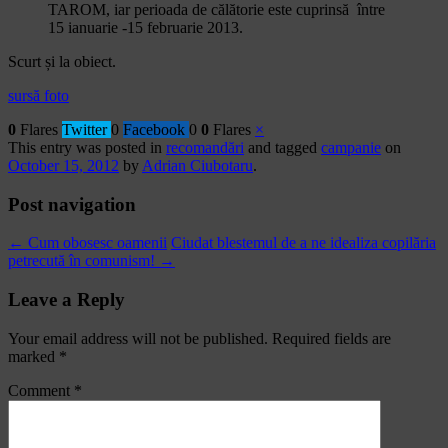
TAROM, iar perioada de călătorie este cuprinsă între
15 ianuarie -15 februarie 2013.
Scurt și la obiect.
sursă foto
0
Flares
Twitter
0
Facebook
0
0
Flares
×
This entry was posted in
recomandări
and tagged
campanie
on
October 15, 2012
by
Adrian Ciubotaru
.
Post navigation
←
Cum obosesc oamenii
Ciudat blestemul de a ne idealiza copilăria
petrecută în comunism!
→
Leave a Reply
Your email address will not be published.
Required fields are
marked
*
Comment
*