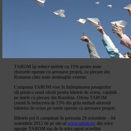
TAROM îşi reduce tarifele cu 15% pentru toate
zborurile operate cu aeronave proprii, cu plecare din
Romania către toate destinaţiile externe.
Compania TAROM vine în întâmpinarea pasagerilor
săi printr-o nouă ofertă pentru biletele de avion, valabilă
pe rutele cu plecare din România. Oferta TAROM
constă în reducerea de 15% din grila tarifară aferentă
biletelor de avion pe rutele operate cu aeronave proprii.
Biletele pot fi cumpărate în perioada 29 octombrie – 04
noiembrie 2012 de pe site-ul
www.tarom.ro
, din orice
agenţie TAROM sau de la orice agent acreditat