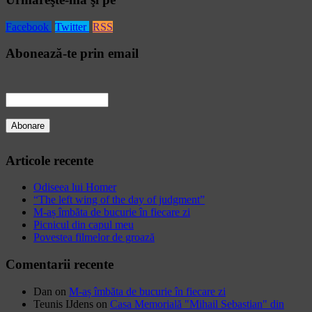
Facebook
Twitter
RSS
Abonează-te prin email
Articole recente
Odiseea lui Homer
“The left wing of the day of judgment”
M-aș îmbăta de bucurie în fiecare zi
Picnicul din capul meu
Povestea filmelor de groază
Comentarii recente
Dan
on
M-aș îmbăta de bucurie în fiecare zi
Teunis IJdens
on
Casa Memorială "Mihail Sebastian" din