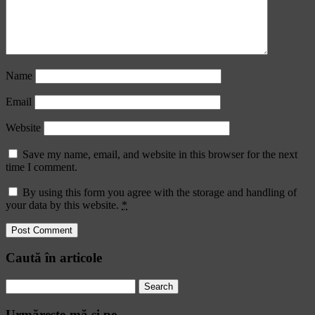
Name
Email
Website
Save my name, email, and website in this browser for the next
time I comment.
By using this form you agree with the storage and handling of
your data by this website.
*
Caută în articole
Search
for:
Urmăreşte-mă şi pe