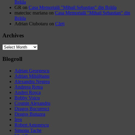
Brăila
GR
on
Casa Memorială "Mihail Sebastian" din Brăila
mateciuc mariana
on
Casa Memorială "Mihail Sebastian" din
Brăila
Adrian Ciubotaru
on
Cărți
Archives
Archives
Blogroll
Adrian Georgescu
Adrian Mihălțianu
Alexandru Negrea
Andreea Retea
Andrei Roșca
Bobby Voicu
Cosmin Alexandru
Dragoș Bucurenci
Dragoș Butuzea
Iren
Robert Antonescu
Simona Tache