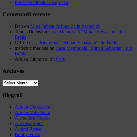
Povestea filmelor de groază
Comentarii recente
Dan
on
M-aș îmbăta de bucurie în fiecare zi
Teunis IJdens
on
Casa Memorială "Mihail Sebastian" din
Brăila
GR
on
Casa Memorială "Mihail Sebastian" din Brăila
mateciuc mariana
on
Casa Memorială "Mihail Sebastian" din
Brăila
Adrian Ciubotaru
on
Cărți
Archives
Archives
Blogroll
Adrian Georgescu
Adrian Mihălțianu
Alexandru Negrea
Andreea Retea
Andrei Roșca
Bobby Voicu