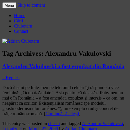
Skip to content
Menu
Adrian Ciubotaru
Home
Cărți
Ciubotaru
Contact
Tag Archives:
Alexandru Vakulovski
Alexandru Vakulovski a fost expulzat din România
2 Replies
Dacă îl suni pe frate-meu pe telefonul celular îţi răspunde o vice
feminină: „Ocupat-Zaniato”. Asta pentru că de astăzi frate-meu nu
mai e în România – a fost amendat, expulzat şi interzis – ca om, nu
neapărat ca scriitor. Existenţialism românesc (pe modelul
„postmodernismului românesc”), un exemplu crud şi concret de
frăţie româno-română. [
Continu
ă
s
ă
cite
ş
ti
]
This entry was posted in
chestii
and tagged
Alexandru Vakulovski
,
Letopizdet
on
March 27, 2009
by
Adrian Ciubotaru
.