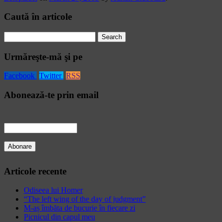
Caută în articole
Search
for:
Urmăreşte-mă şi pe
Facebook
Twitter
RSS
Abonează-te prin email
Articole recente
Odiseea lui Homer
“The left wing of the day of judgment”
M-aș îmbăta de bucurie în fiecare zi
Picnicul din capul meu