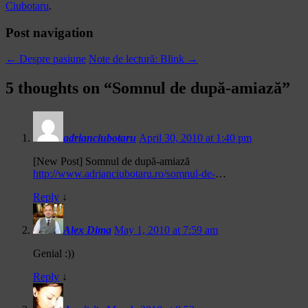
Ciubotaru
.
Post navigation
←
Despre pasiune
Note de lectură: Blink
→
5 thoughts on “
Somnul de după-amiază
”
adrianciubotaru
April 30, 2010 at 1:40 pm
[New Post] Somnul de după-amiază
http://www.adrianciubotaru.ro/somnul-de-
…
Reply
↓
Alex Dima
May 1, 2010 at 7:59 am
Genial :))
Reply
↓