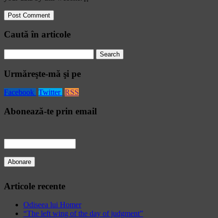
Caută în articole
Search
for:
Urmăreşte-mă şi pe
Facebook
Twitter
RSS
Abonează-te prin email
Articole recente
Odiseea lui Homer
“The left wing of the day of judgment”