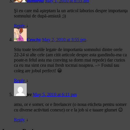
dumitrita
May 1, 2010 at 8:53 am
Şi eu care mă aşteptam la un articol laborios despre importanţa
somnului de după-amiază ;))
Reply
↓
Ceochy
May 2, 2010 at 3:55 pm
Stiu toate teoriile legate de importanta somnului dintre orele
22-24 si alte cele (am citit articole despre asta gandindu-ma ca
poate-n felul asta ma conving sa dorm mai repede) dar curios
ca eu ma simt cea mai fresh tocmai noaptea. –> Fostul tau
coleg are jobul perfect! 😀
Reply
↓
jez
May 5, 2010 at 6:11 pm
amu, or e somer, or e freelancer (o noua eticheta pentru somer
cu diverse activitati conexe) or e la job si e taaare glumet 😉
Reply
↓