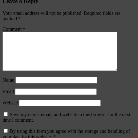
Leave a Reply
Your email address will not be published.
Required fields are
marked
*
Comment
*
Name
Email
Website
Save my name, email, and website in this browser for the next
time I comment.
By using this form you agree with the storage and handling of
your data by this website.
*