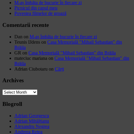
M-aș îmbăta de bucurie în fiecare zi
Picnicul din capul meu
Povestea filmelor de groază
Comentarii recente
Dan
on
M-aș îmbăta de bucurie în fiecare zi
Teunis IJdens
on
Casa Memorială "Mihail Sebastian" din
Brăila
GR
on
Casa Memorială "Mihail Sebastian" din Brăila
mateciuc mariana
on
Casa Memorială "Mihail Sebastian" din
Brăila
Adrian Ciubotaru
on
Cărți
Archives
Archives
Blogroll
Adrian Georgescu
Adrian Mihălțianu
Alexandru Negrea
Andreea Retea