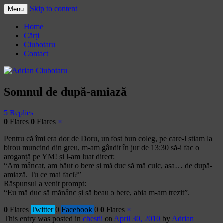
Skip to content
Menu
Adrian Ciubotaru
Home
Cărți
Ciubotaru
Contact
Somnul de după-amiază
5 Replies
0
Flares
0
Flares
×
Pentru că îmi era dor de Doru, un fost bun coleg, pe care-l știam la
birou muncind din greu, m-am gândit în jur de 13:30 să-i fac o
aroganță pe YM! și l-am luat direct:
“Am mâncat, am băut o bere și mă duc să mă culc, asa… de după-
amiază. Tu ce mai faci?”
Răspunsul a venit prompt:
“Eu mă duc să mănânc și să beau o bere, abia m-am trezit”.
0
Flares
Twitter
0
Facebook
0
0
Flares
×
This entry was posted in
chestii
on
April 30, 2010
by
Adrian