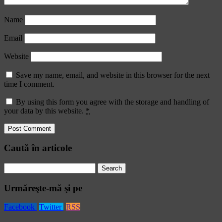
Name
Email
Website
Save my name, email, and website in this browser for the next
time I comment.
By using this form you agree with the storage and handling of
your data by this website.
*
Caută în articole
Search
for:
Urmăreşte-mă şi pe
Facebook
Twitter
RSS