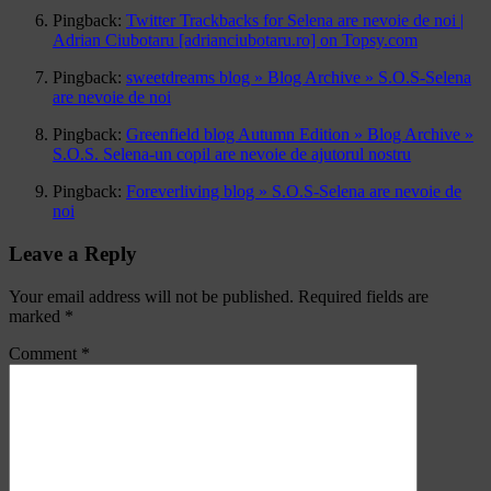
Pingback:
Twitter Trackbacks for Selena are nevoie de noi |
Adrian Ciubotaru [adrianciubotaru.ro] on Topsy.com
Pingback:
sweetdreams blog » Blog Archive » S.O.S-Selena
are nevoie de noi
Pingback:
Greenfield blog Autumn Edition » Blog Archive »
S.O.S. Selena-un copil are nevoie de ajutorul nostru
Pingback:
Foreverliving blog » S.O.S-Selena are nevoie de
noi
Leave a Reply
Your email address will not be published.
Required fields are
marked
*
Comment
*