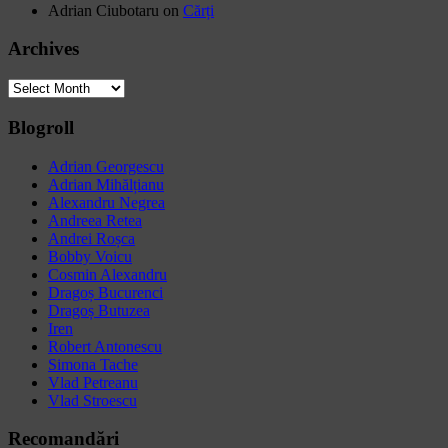
Adrian Ciubotaru
on
Cărți
Archives
Archives
Blogroll
Adrian Georgescu
Adrian Mihălțianu
Alexandru Negrea
Andreea Retea
Andrei Roșca
Bobby Voicu
Cosmin Alexandru
Dragoș Bucurenci
Dragoș Butuzea
Iren
Robert Antonescu
Simona Tache
Vlad Petreanu
Vlad Stroescu
Recomandări