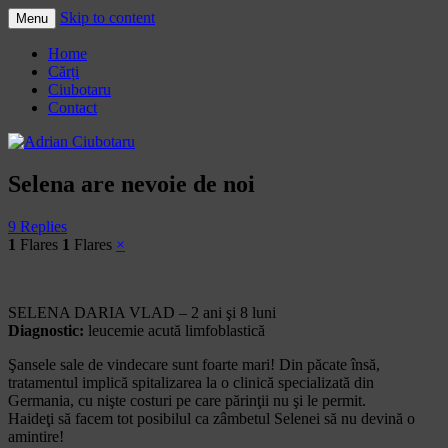
Skip to content
Menu
Adrian Ciubotaru
Home
Cărți
Ciubotaru
Contact
Selena are nevoie de noi
9 Replies
1
Flares
1
Flares
×
SELENA DARIA VLAD – 2 ani şi 8 luni
Diagnostic:
leucemie acută limfoblastică
Şansele sale de vindecare sunt foarte mari! Din păcate însă,
tratamentul implică spitalizarea la o clinică specializată din
Germania, cu nişte costuri pe care părinţii nu şi le permit.
Haideţi să facem tot posibilul ca zâmbetul Selenei să nu devină o
amintire!