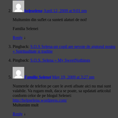
helpselena
April 12, 2009 at 9:01 pm
Multumim din suflet ca sunteti alaturi de noi!
Familia Selenei
Reply
↓
Pingback:
S.O.S Selena-un copil are nevoie de ajutorul nostru
« Spiritualitate si traditie
Pingback:
S.O.S. Selena « My SweetNothings
Familia Selenei
May 19, 2009 at 3:27 pm
Numerele de telefon pe care le aveti afisate aici nu mai sunt
valabile. Va rugam mult, daca se poate, sa updatati articolul
conform celor de pe blogul Selenei:
http://helpselena.wordpress.com/
Multumim mult
Reply
↓