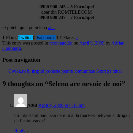
0900 900 245 – 5 Euro/apel
doar din ROMTELECOM
0900 900 247 – 7 Euro/apel
O puteţi ajuta pe Selena
aici
.
1
Flares
Twitter
0
Facebook
1
1
Flares
×
This entry was posted in
recomandări
on
April 9, 2009
by
Adrian
Ciubotaru
.
Post navigation
←
Civika.ro îţi inspiră proiecte pentru comunitate
Scurt pe cinci
→
9 thoughts on “
Selena are nevoie de noi
”
fsdsd
April 9, 2009 at 4:33 pm
nu-i da statul bani, sau da numai la roackeri betivani si drogati
cu ficatul varza?
Reply
↓