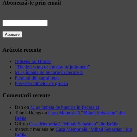
Abonează-te prin email
Articole recente
Odiseea lui Homer
“The left wing of the day of judgment”
M-aș îmbăta de bucurie în fiecare zi
Picnicul din capul meu
Povestea filmelor de groază
Comentarii recente
Dan
on
M-aș îmbăta de bucurie în fiecare zi
Teunis IJdens
on
Casa Memorială "Mihail Sebastian" din
Brăila
GR
on
Casa Memorială "Mihail Sebastian" din Brăila
mateciuc mariana
on
Casa Memorială "Mihail Sebastian" din
Brăila