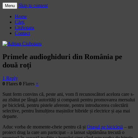
Skip to content
Menu
Adrian Ciubotaru
Home
Cărți
Ciubotaru
Contact
Primele audioghiduri din România pe
două roți
1 Reply
0
Flares
0
Flares
×
Sunt ferm convins că, peste ani, vom fi recunoscători acelora care s-
au zbătut pe lângă autorități și companii pentru promovarea mersului
pe bicicletă, pentru pistele aferente, pentru introducerea colectării
selective, pentru înmulțirea mașinilor hibride și electrice și așa mai
departe.
Aduc vorba de momente-cheie pentru că și
Orașul pe bicicletă
– un
proiect drag la care am participat – a lansat săptămâna trecută o
premieră în această tradiție a bunului simț când este vorba de binele