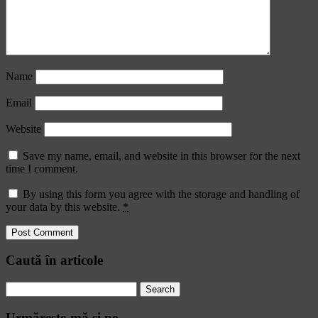
Name
Email
Website
Save my name, email, and website in this browser for the next
time I comment.
By using this form you agree with the storage and handling of
your data by this website.
*
Caută în articole
Search
for:
Urmăreşte-mă şi pe