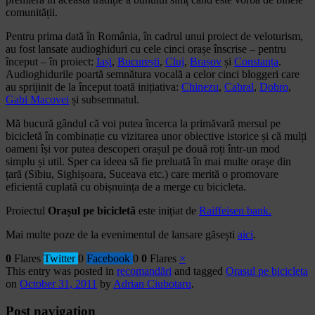
comunității.
Pentru prima dată în România, în cadrul unui proiect de veloturism,
au fost lansate audioghiduri cu cele cinci orașe înscrise – pentru
început – în proiect:
Iași
,
București
,
Cluj
,
Brașov
și
Constanța
.
Audioghidurile poartă semnătura vocală a celor cinci bloggeri care
au sprijinit de la început toată inițiativa:
Chinezu
,
Cabral
,
Dobro
,
Gabi Macovei
și subsemnatul.
Mă bucură gândul că voi putea încerca la primăvară mersul pe
bicicletă în combinație cu vizitarea unor obiective istorice și că mulți
oameni își vor putea descoperi orașul pe două roți într-un mod
simplu și util. Sper ca ideea să fie preluată în mai multe orașe din
țară (Sibiu, Sighișoara, Suceava etc.) care merită o promovare
eficientă cuplată cu obișnuința de a merge cu bicicleta.
Proiectul
Orașul pe bicicletă
este inițiat de
Raiffeisen bank.
Mai multe poze de la evenimentul de lansare găsești
aici
.
0
Flares
Twitter
0
Facebook
0
0
Flares
×
This entry was posted in
recomandări
and tagged
Orasul pe bicicleta
on
October 31, 2011
by
Adrian Ciubotaru
.
Post navigation