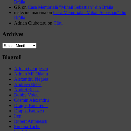
Brăila
GR
on
Casa Memorială "Mihail Sebastian" din Brăila
mateciuc mariana
on
Casa Memorială "Mihail Sebastian" din
Brăila
Adrian Ciubotaru
on
Cărți
Archives
Archives
Blogroll
Adrian Georgescu
Adrian Mihălțianu
Alexandru Negrea
Andreea Retea
Andrei Roșca
Bobby Voicu
Cosmin Alexandru
Dragoș Bucurenci
Dragoș Butuzea
Iren
Robert Antonescu
Simona Tache