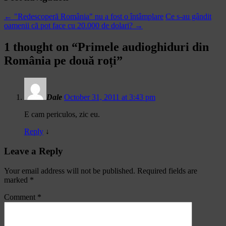
←
"Redescoperă România" nu a fost o întâmplare
Ce s-au gândit
oamenii că pot face cu 20.000 de dolari?
→
1 thought on “
Primele audioghiduri din
România pe două roți
”
Dale
October 31, 2011 at 3:43 pm
E cam periculos, zic eu.
Reply
↓
Leave a Reply
Your email address will not be published.
Required fields are
marked
*
Comment
*