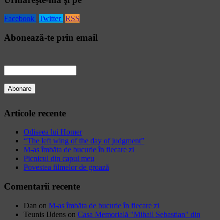
Facebook
Twitter
RSS
Abonează-te prin email
Articole recente
Odiseea lui Homer
“The left wing of the day of judgment”
M-aș îmbăta de bucurie în fiecare zi
Picnicul din capul meu
Povestea filmelor de groază
Comentarii recente
Dan
on
M-aș îmbăta de bucurie în fiecare zi
Teunis IJdens
on
Casa Memorială "Mihail Sebastian" din