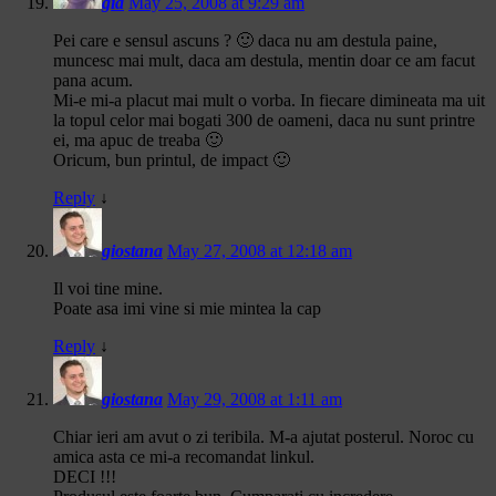
gia
May 25, 2008 at 9:29 am
Pei care e sensul ascuns ? 🙂 daca nu am destula paine,
muncesc mai mult, daca am destula, mentin doar ce am facut
pana acum.
Mi-e mi-a placut mai mult o vorba. In fiecare dimineata ma uit
la topul celor mai bogati 300 de oameni, daca nu sunt printre
ei, ma apuc de treaba 🙂
Oricum, bun printul, de impact 🙂
Reply
↓
giostana
May 27, 2008 at 12:18 am
Il voi tine mine.
Poate asa imi vine si mie mintea la cap
Reply
↓
giostana
May 29, 2008 at 1:11 am
Chiar ieri am avut o zi teribila. M-a ajutat posterul. Noroc cu
amica asta ce mi-a recomandat linkul.
DECI !!!