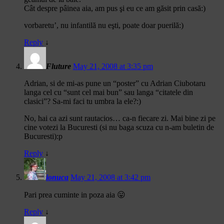
Cât despre pâinea aia, am pus şi eu ce am găsit prin casă:)
vorbaretu’, nu infantilă nu eşti, poate doar puerilă:)
Reply
↓
Fluture
May 21, 2008 at 3:35 pm
Adrian, si de mi-as pune un “poster” cu Adrian Ciubotaru
langa cel cu “sunt cel mai bun” sau langa “citatele din
clasici”? Sa-mi faci tu umbra la ele?:)
No, hai ca azi sunt rautacios… ca-n fiecare zi. Mai bine zi pe
cine votezi la Bucuresti (si nu baga scuza cu n-am buletin de
Bucuresti):p
Reply
↓
ionuca
May 21, 2008 at 3:42 pm
Pari prea cuminte in poza aia 😛
Reply
↓