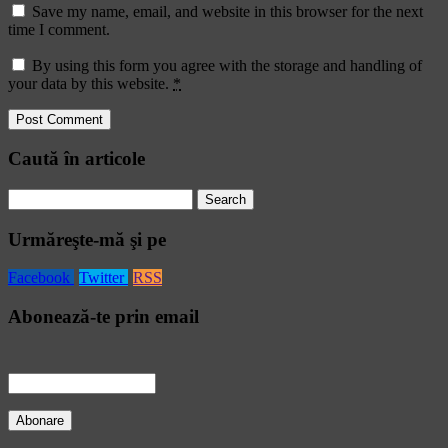
Save my name, email, and website in this browser for the next
time I comment.
By using this form you agree with the storage and handling of
your data by this website.
*
Caută în articole
Search
for:
Urmăreşte-mă şi pe
Facebook
Twitter
RSS
Abonează-te prin email