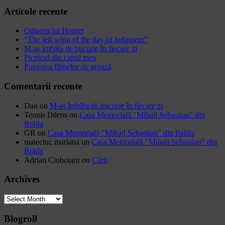
Articole recente
Odiseea lui Homer
“The left wing of the day of judgment”
M-aș îmbăta de bucurie în fiecare zi
Picnicul din capul meu
Povestea filmelor de groază
Comentarii recente
Dan
on
M-aș îmbăta de bucurie în fiecare zi
Teunis IJdens
on
Casa Memorială "Mihail Sebastian" din
Brăila
GR
on
Casa Memorială "Mihail Sebastian" din Brăila
mateciuc mariana
on
Casa Memorială "Mihail Sebastian" din
Brăila
Adrian Ciubotaru
on
Cărți
Archives
Archives
Blogroll