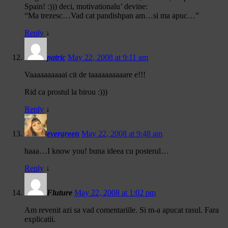
Spain! :))) deci, motivationalu’ devine:
“Ma trezesc…Vad cat pandishpan am…si ma apuc…”
Reply
↓
patric
May 22, 2008 at 9:11 am
Vaaaaaaaaaai cit de taaaaaaaaaare e!!!
Rid ca prostul la birou :)))
Reply
↓
evergreen
May 22, 2008 at 9:48 am
haaa…I know you! buna ideea cu posterul…
Reply
↓
Fluture
May 22, 2008 at 1:02 pm
Am revenit azi sa vad comentariile. Si m-a apucat rasul. Fara
explicatii.