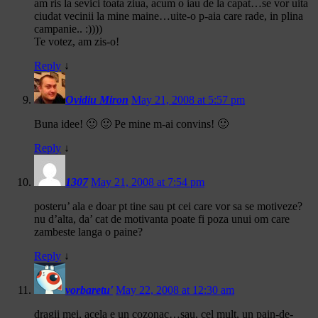
am ris la sevici toata ziua, acum o iau de la capat…se vor uita
ciudat vecinii la mine maine…uite-o p-aia care rade, in plina
campanie.. :))))
Te votez, am zis-o!
Reply
↓
Ovidiu Miron
May 21, 2008 at 5:57 pm
Buna idee! 🙂 🙂 Pe mine m-ai convins! 🙂
Reply
↓
1307
May 21, 2008 at 7:54 pm
posteru’ ala e doar pt tine sau pt cei care vor sa se motiveze?
nu d’alta, da’ cat de motivanta poate fi poza unui om care
zambeste langa o paine?
Reply
↓
vorbaretu'
May 22, 2008 at 12:30 am
dragii mei, acela e un cozonac…sau, cel mult, un pain-de-