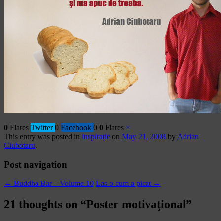
0
Flares
Twitter
0
Facebook
0
0
Flares
×
This entry was posted in
inspirație
on
May 21, 2008
by
Adrian
Ciubotaru
.
Post navigation
←
Buddha Bar – Volume 10
Las-o cum a picat
→
21 thoughts on “
Poster motivaţional
”