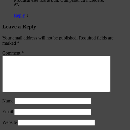
Produsul este foarte bun. Cumparati cu incredere.
🙂
Reply
↓
Leave a Reply
Your email address will not be published.
Required fields are
marked
*
Comment
*
Name
Email
Website