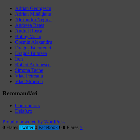
Adrian Georgescu
Adrian Mihălțianu
Alexandru Negrea
Andreea Retea
Andrei Roșca
Bobby Voicu
Cosmin Alexandru
Dragoș Bucurenci
Dragoș Butuzea
Iren
Robert Antonescu
Simona Tache
Vlad Petreanu
Vlad Stroescu
Recomandări
Contributors
Dela0.ro
Proudly powered by WordPress
0
Flares
Twitter
0
Facebook
0
0
Flares
×