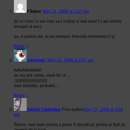
Fluture
May 21, 2008 at 2:47 pm
de ce crezi ca am vrea sa-l vedem si mai mare?:) am inteles
mesajul si asa:)
aa, si painea aia, tu nu mananci franzela romaneasca?:p
Reply
↓
vorbaretu'
May 21, 2008 at 2:47 pm
hahahahahaha!
nu ma pot calma, nush de ce…
:))))))))))))))))))))))
sunt infantila, probabil…
Reply
↓
Adrian Ciubotaru
Post author
May 21, 2008 at 3:04
pm
fluture, mai mare pentru a putea fi descărcat, printat şi lipit pe
geamul de la baie.