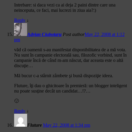
Intrebare: si daca vezi ca ai deja 2 paini dintre care una
neinceputa, ce faci, mai lucrezi in ziua aia?:)
Reply
↓
Adrian Ciubotaru
Post author
May 22, 2008 at 1:12
pm
văd că oamenii s-au manifestat disponibilitatea de a mă vota.
Nu sunt în campanie electorală sau, filozofic vorbind, sunt în
campanie încă de când m-am născut, dar aceasta este o altă
discuţie…
Mă bucur c-a stârnit zâmbete şi bună dispoziţie ideea.
Fluture, îţi dau o ghicitoare în premieră: un blogger inteligent
nu poate susţine decât un candidat…!?…
🙂
Reply
↓
Fluture
May 22, 2008 at 1:34 pm