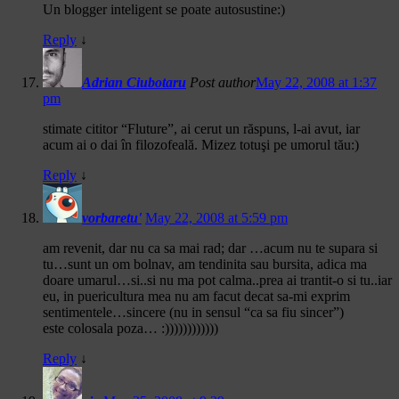
Un blogger inteligent se poate autosustine:)
Reply
↓
Adrian Ciubotaru
Post author
May 22, 2008 at 1:37
pm
stimate cititor “Fluture”, ai cerut un răspuns, l-ai avut, iar
acum ai o dai în filozofeală. Mizez totuşi pe umorul tău:)
Reply
↓
vorbaretu'
May 22, 2008 at 5:59 pm
am revenit, dar nu ca sa mai rad; dar …acum nu te supara si
tu…sunt un om bolnav, am tendinita sau bursita, adica ma
doare umarul…si..si nu ma pot calma..prea ai trantit-o si tu..iar
eu, in puericultura mea nu am facut decat sa-mi exprim
sentimentele…sincere (nu in sensul “ca sa fiu sincer”)
este colosala poza… :))))))))))))
Reply
↓