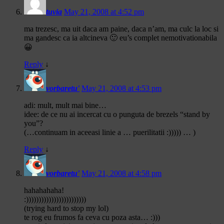
tuvia
May 21, 2008 at 4:52 pm
ma trezesc, ma uit daca am paine, daca n’am, ma culc la loc si
ma gandesc ca ia altcineva 🙂 eu’s complet nemotivationabila
😀
Reply
↓
vorbaretu'
May 21, 2008 at 4:53 pm
adi: mult, mult mai bine…
idee: de ce nu ai incercat cu o punguta de brezels “stand by
you”?
(…continuam in aceeasi linie a … puerilitatii :))))) … )
Reply
↓
vorbaretu'
May 21, 2008 at 4:58 pm
hahahahaha!
:))))))))))))))))))))))))
(trying hard to stop my lol)
te rog eu frumos fa ceva cu poza asta… :)))