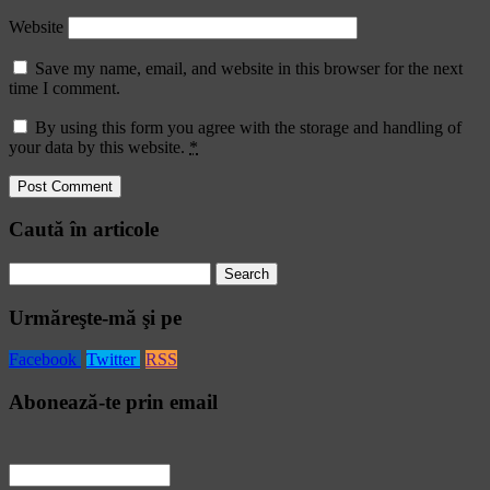
Website
Save my name, email, and website in this browser for the next
time I comment.
By using this form you agree with the storage and handling of
your data by this website.
*
Caută în articole
Search
for:
Urmăreşte-mă şi pe
Facebook
Twitter
RSS
Abonează-te prin email