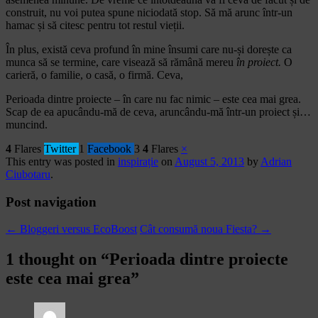
construit, nu voi putea spune niciodată stop. Să mă arunc într-un
hamac și să citesc pentru tot restul vieții.
În plus, există ceva profund în mine însumi care nu-și dorește ca
munca să se termine, care visează să rămână mereu
în proiect.
O
carieră, o familie, o casă, o firmă. Ceva,
Perioada dintre proiecte – în care nu fac nimic – este cea mai grea.
Scap de ea apucându-mă de ceva, aruncându-mă într-un proiect și…
muncind.
4
Flares
Twitter
1
Facebook
3
4
Flares
×
This entry was posted in
inspirație
on
August 5, 2013
by
Adrian
Ciubotaru
.
Post navigation
←
Bloggeri versus EcoBoost
Cât consumă noua Fiesta?
→
1 thought on “
Perioada dintre proiecte
este cea mai grea
”