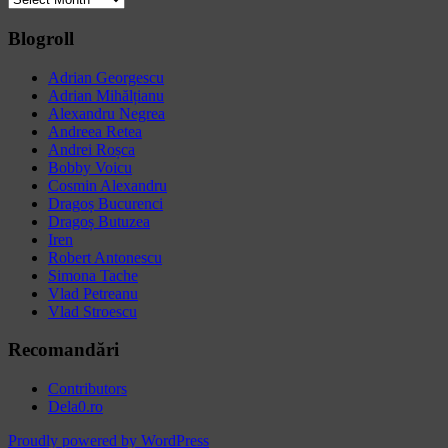
Blogroll
Adrian Georgescu
Adrian Mihălțianu
Alexandru Negrea
Andreea Retea
Andrei Roșca
Bobby Voicu
Cosmin Alexandru
Dragoș Bucurenci
Dragoș Butuzea
Iren
Robert Antonescu
Simona Tache
Vlad Petreanu
Vlad Stroescu
Recomandări
Contributors
Dela0.ro
Proudly powered by WordPress