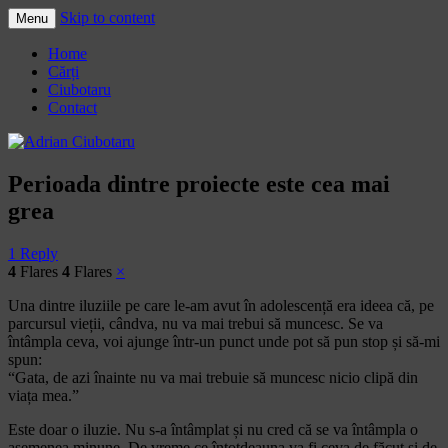
Skip to content
Menu
Adrian Ciubotaru
Home
Cărți
Ciubotaru
Contact
Perioada dintre proiecte este cea mai
grea
1 Reply
4
Flares
4
Flares
×
Una dintre iluziile pe care le-am avut în adolescență era ideea că, pe
parcursul vieții, cândva, nu va mai trebui să muncesc. Se va
întâmpla ceva, voi ajunge într-un punct unde pot să pun stop și să-mi
spun:
“Gata, de azi înainte nu va mai trebuie să muncesc nicio clipă din
viața mea.”
Este doar o iluzie. Nu s-a întâmplat și nu cred că se va întâmpla o
asemenea minune. De vreme ce întotdeauna va fi ceva de făcut și de