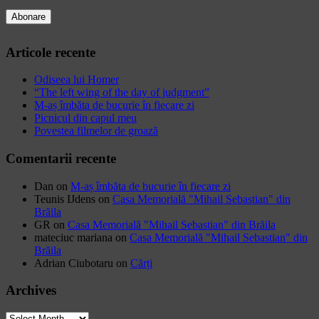
Articole recente
Odiseea lui Homer
“The left wing of the day of judgment”
M-aș îmbăta de bucurie în fiecare zi
Picnicul din capul meu
Povestea filmelor de groază
Comentarii recente
Dan
on
M-aș îmbăta de bucurie în fiecare zi
Teunis IJdens
on
Casa Memorială "Mihail Sebastian" din
Brăila
GR
on
Casa Memorială "Mihail Sebastian" din Brăila
mateciuc mariana
on
Casa Memorială "Mihail Sebastian" din
Brăila
Adrian Ciubotaru
on
Cărți
Archives
Archives