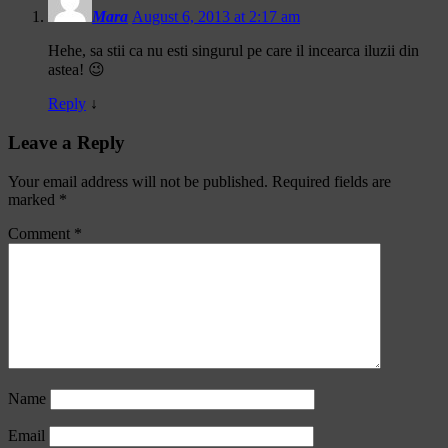
Mara
August 6, 2013 at 2:17 am
Hehe, sa stii ca nu esti singurul pe care il incearca iluzii din
astea! 😉
Reply
↓
Leave a Reply
Your email address will not be published.
Required fields are
marked
*
Comment
*
Name
Email