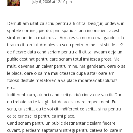
July 6, 2006 at 12:10 pm
Demult am uitat ca scriu pentru a fi citita. Desigur, undeva, in
spatele cortinei, pierdut prin spatiu si prin inconstient acest
simtamant inca mai exista. Am ales sa nu ma mai gandesc la
tirania cititorului. Am ales sa scriu pentru mine… si stii de ce?
de fiecare data cand scriam pentru a fi citita, aveam deja un
public destinat pentru care scriam totul imi iesea prost. Mai
mult, devenea un calvar pentru mine. Ma gandeam, oare o sa
le placa, oare o sa ma mai citeasca dupa asta? oare am
folosit destule metafore? la va place moartea? absolutul?
etc…
Indiferent cum, atunci cand scrii (scriu) cineva ne va citi. Dar
nu trebuie sa te las ghidat de acest mare impediment. Eu
scriu, tu scrii…. eu te voi citi indiferent ce scrii…. si nu pentru
ca te cunosc, ci pentru ca imi place.
Cand scriam pentru un public destinantar cizelam fiecare
cuvant, pierdeam saptamani intregi pentru cateva foi care in