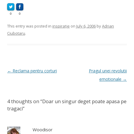
0
0
This entry was posted in
inspirație
on
July 6, 2006
by
Adrian
Ciubotaru
.
Post
←
Reclama pentru corturi
Pragul unei revolutii
navigation
emotionale
→
4 thoughts on “
Doar un singur deget poate apasa pe
tragaci
”
Woodisor