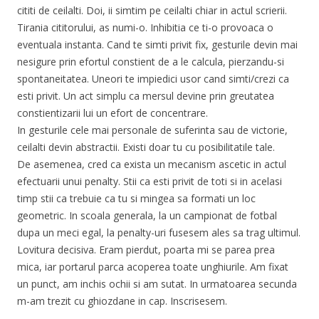
cititi de ceilalti. Doi, ii simtim pe ceilalti chiar in actul scrierii.
Tirania cititorului, as numi-o. Inhibitia ce ti-o provoaca o
eventuala instanta. Cand te simti privit fix, gesturile devin mai
nesigure prin efortul constient de a le calcula, pierzandu-si
spontaneitatea. Uneori te impiedici usor cand simti/crezi ca
esti privit. Un act simplu ca mersul devine prin greutatea
constientizarii lui un efort de concentrare.
In gesturile cele mai personale de suferinta sau de victorie,
ceilalti devin abstractii. Existi doar tu cu posibilitatile tale.
De asemenea, cred ca exista un mecanism ascetic in actul
efectuarii unui penalty. Stii ca esti privit de toti si in acelasi
timp stii ca trebuie ca tu si mingea sa formati un loc
geometric. In scoala generala, la un campionat de fotbal
dupa un meci egal, la penalty-uri fusesem ales sa trag ultimul.
Lovitura decisiva. Eram pierdut, poarta mi se parea prea
mica, iar portarul parca acoperea toate unghiurile. Am fixat
un punct, am inchis ochii si am sutat. In urmatoarea secunda
m-am trezit cu ghiozdane in cap. Inscrisesem.