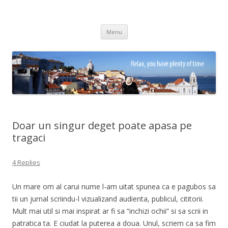
Adrian Ciubotaru
Skip
Menu
to
content
Doar un singur deget poate apasa pe
tragaci
4 Replies
Un mare om al carui nume l-am uitat spunea ca e pagubos sa
tii un jurnal scriindu-l vizualizand audienta, publicul, cititorii.
Mult mai util si mai inspirat ar fi sa “inchizi ochii” si sa scrii in
patratica ta. E ciudat la puterea a doua. Unul, scriem ca sa fim