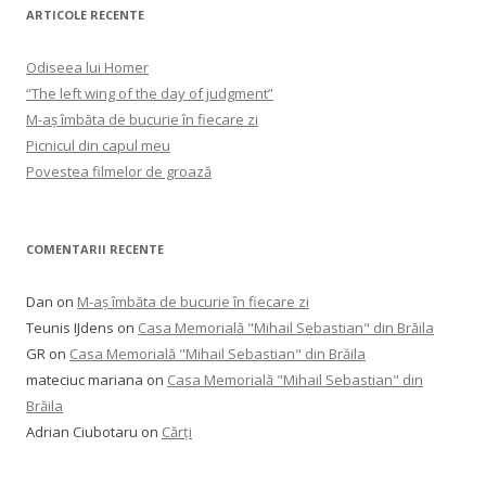
ARTICOLE RECENTE
Odiseea lui Homer
“The left wing of the day of judgment”
M-aș îmbăta de bucurie în fiecare zi
Picnicul din capul meu
Povestea filmelor de groază
COMENTARII RECENTE
Dan
on
M-aș îmbăta de bucurie în fiecare zi
Teunis IJdens
on
Casa Memorială "Mihail Sebastian" din Brăila
GR
on
Casa Memorială "Mihail Sebastian" din Brăila
mateciuc mariana
on
Casa Memorială "Mihail Sebastian" din
Brăila
Adrian Ciubotaru
on
Cărți