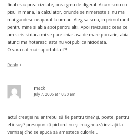
final erau prea cizelate, prea greu de digerat. Acum scriu cu
pixul in mana, la calculator, oriunde se nimereste si nu ma
mai gandesc neaparat la urmari. Aleg sa scriu, in primul rand
pentru mine si abia apoi pentru altii. Apoi revizuiesc ceea ce
am scris si daca mi se pare chiar asa de mare porcarie, abia
atunci ma hotarasc: asta nu voi publica niciodata.
O vara cat mai suportabila :P!
↓
Reply
mack
July 7, 2006 at 10:30 am
actul creaţiei nu ar trebui să fie pentru tine? şi, poate, pentru
el însuşi? presupun că pictorul nu-şi imaginează invitaţii la
vernisaj cînd se apucă să amestece culorile…