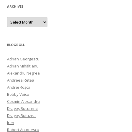
ARCHIVES
Archives
BLOGROLL
Adrian Georgescu
Adrian Mihălțianu
Alexandru Negrea
Andreea Retea
Andrei Roșca
Bobby Voicu
Cosmin Alexandru
Dragoș Bucurenci
Dragoș Butuzea
Iren
Robert Antonescu