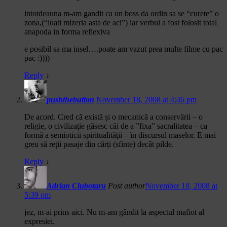
intotdeauna m-am gandit ca un boss da ordin sa se “curete” o
zona,(“luati mizeria asta de aci”) iar verbul a fost folosit total
anapoda in forma reflexiva
e posibil sa ma insel….poate am vazut prea multe filme cu pac
pac :))))
Reply
↓
pushthebutton
November 18, 2008 at 4:46 pm
De acord. Cred că există și o mecanică a conservării – o
religie, o civilizație găsesc căi de a ”fixa” sacralitatea – ca
formă a semioticii spiritualității – în discursul maselor. E mai
greu să reții pasaje din cărți (sfinte) decât pilde.
Reply
↓
Adrian Ciubotaru
Post author
November 18, 2008 at
5:39 pm
jez, m-ai prins aici. Nu m-am gândit la aspectul mafiot al
expresiei.