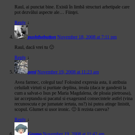
Raul, ai punctat bine. Există în limbă structuri arhetipale care
pot dezvălui aspecte ale… Fiinţei.
Reply
↓
pushthebutton
November 18, 2008 at 7:11 pm
Raul, dacă vrei tu 🙂
Reply
↓
geni
November 19, 2008 at 11:23 am
Avea farmec, colegul tau! Folosind expresia asta, ii atribuia
celuilalt virtuti si puritate deplina, ireala (daca te gandesti la
cum a salvat-o Isus pe Maria Magdalena, de ploaia pietroasa),
iar acceptandu-si pacatul si exagerand consecintele astfel (vina
recunoscuta e pe jumatate iertata, nu?) isi putea atinge linistit,
scopul. Glumet si usor ironic. 🙂 Ii rezista careva?
Reply
↓
Gramo
November 19, 2008 at 11:42 am