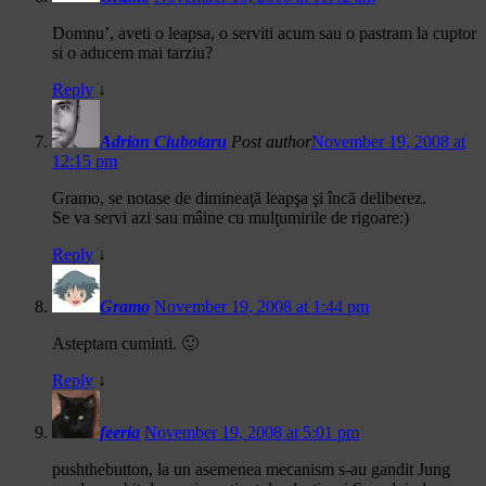
Domnu’, aveti o leapsa, o serviti acum sau o pastram la cuptor
si o aducem mai tarziu?
Reply
↓
Adrian Ciubotaru
Post author
November 19, 2008 at
12:15 pm
Gramo, se notase de dimineaţă leapşa şi încă deliberez.
Se va servi azi sau mâine cu mulţumirile de rigoare:)
Reply
↓
Gramo
November 19, 2008 at 1:44 pm
Asteptam cuminti. 🙂
Reply
↓
feeria
November 19, 2008 at 5:01 pm
pushthebutton, la un asemenea mecanism s-au gandit Jung