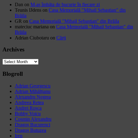
Dan
on
M-aș îmbăta de bucurie în fiecare zi
Teunis IJdens
on
Casa Memorială "Mihail Sebastian" din
Brăila
GR
on
Casa Memorială "Mihail Sebastian" din Brăila
mateciuc mariana
on
Casa Memorială "Mihail Sebastian" din
Brăila
Adrian Ciubotaru
on
Cărți
Archives
Archives
Blogroll
Adrian Georgescu
Adrian Mihălțianu
Alexandru Negrea
Andreea Retea
Andrei Roșca
Bobby Voicu
Cosmin Alexandru
Dragoș Bucurenci
Dragoș Butuzea
Iren