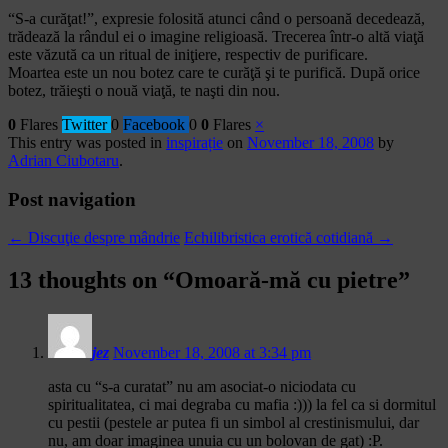
“S-a curăţat!”, expresie folosită atunci când o persoană decedează,
trădează la rândul ei o imagine religioasă. Trecerea într-o altă viaţă
este văzută ca un ritual de iniţiere, respectiv de purificare.
Moartea este un nou botez care te curăţă şi te purifică. După orice
botez, trăieşti o nouă viaţă, te naşti din nou.
0
Flares
Twitter
0
Facebook
0
0
Flares
×
This entry was posted in
inspirație
on
November 18, 2008
by
Adrian Ciubotaru
.
Post navigation
←
Discuţie despre mândrie
Echilibristica erotică cotidiană
→
13 thoughts on “
Omoară-mă cu pietre
”
jez
November 18, 2008 at 3:34 pm
asta cu “s-a curatat” nu am asociat-o niciodata cu
spiritualitatea, ci mai degraba cu mafia :))) la fel ca si dormitul
cu pestii (pestele ar putea fi un simbol al crestinismului, dar
nu, am doar imaginea unuia cu un bolovan de gat) :P.