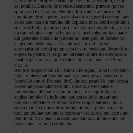
cand a vorbit despre iconstientul colectiv, si Szondni, despre
cel familial. Dincolo de invelisul semanticii primare (pot sa
spun asa?) exista un nucleu de informatie care transcende
timpul- pe de alta parte, in cazul acestor expresii care sunt atat
de uzitate inca din familie, din copilaria mica, cand copilului i
se citeste biblia (pentru copii)- am dat un exemplu- chiar daca
nu este religios acum, si banuiesc ca acel coleg nu face parte
din generatia actuala de pokemoni-, este greu de decelat ce-i
alegere inconstienta, si ce-i automatism verbal (dar si
automatismul verbal spune ceva despre persoana, despre forta
expresiei, pentru ca, se pune intrebara: dintre toate expresiile
posibile pe care le-ai putea folosi, de ce tocmai asta? Si nu
alta…).
Am fost la specactolul lui Tudor Gheorghe, Taina Cuvintelor.
Dupa o piesa foarte emotionanta, a inceput sa citeasca din
Istoria Literaturii Romane de Calinescu pasajul in care acesta
dezvaluie personalitatea limbii romane, diversitatea si
multitudinea de tonuri si umbre pe care le cuprinde, prin
analiza limbilor de influenta (spunea ca de la unguri am
preluat cuvintele ce se refera la mestesug si harnicie, de la
slavi cuvinte ce transmit suferinta, durerea, greutatea, de la
turci am preluat cuvinte ce exprima veselia, etc. etc. ca nu am
retinut tot. Mi-a placut aceasta incursiune… intotdeauna am
fost atenta la vibratia cuvintelor.