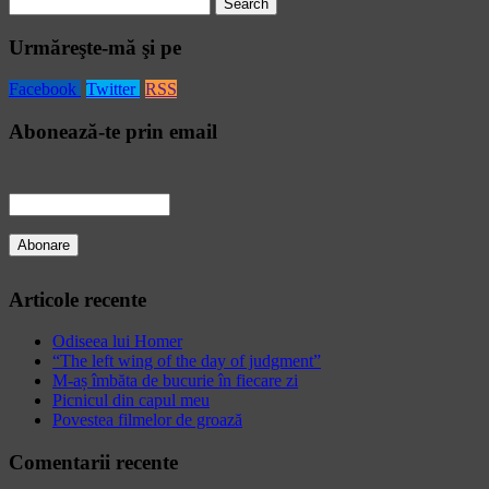
Search
for:
Urmăreşte-mă şi pe
Facebook
Twitter
RSS
Abonează-te prin email
Articole recente
Odiseea lui Homer
“The left wing of the day of judgment”
M-aș îmbăta de bucurie în fiecare zi
Picnicul din capul meu
Povestea filmelor de groază
Comentarii recente