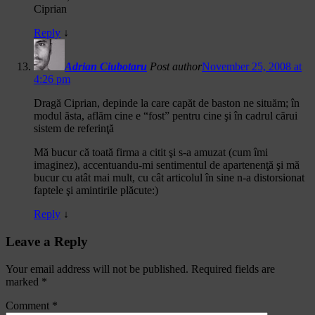
Ciprian
Reply
↓
Adrian Ciubotaru
Post author
November 25, 2008 at
4:26 pm
Dragă Ciprian, depinde la care capăt de baston ne situăm; în
modul ăsta, aflăm cine e “fost” pentru cine şi în cadrul cărui
sistem de referinţă
Mă bucur că toată firma a citit şi s-a amuzat (cum îmi
imaginez), accentuandu-mi sentimentul de apartenenţă şi mă
bucur cu atât mai mult, cu cât articolul în sine n-a distorsionat
faptele şi amintirile plăcute:)
Reply
↓
Leave a Reply
Your email address will not be published.
Required fields are
marked
*
Comment
*