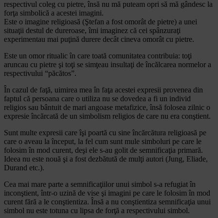
respectivul coleg cu pietre, însă nu mă puteam opri să mă gândesc la
forţa simbolică a acestei imagini.
Este o imagine religioasă (Ştefan a fost omorât de pietre) a unei
situaţii destul de dureroase, îmi imaginez că cei spânzuraţi
experimentau mai puţină durere decât cineva omorât cu pietre.
Este un omor ritualic în care toată comunitatea contribuia: toţi
aruncau cu pietre şi toţi se simţeau insultaţi de încălcarea normelor a
respectivului “păcătos”.
În cazul de faţă, uimirea mea în faţa acestei expresii provenea din
faptul că persoana care o utiliza nu se dovedea a fi un individ
religios sau bântuit de mari angoase metafizice, însă folosea zilnic o
expresie încărcată de un simbolism religios de care nu era conştient.
Sunt multe expresii care îşi poartă cu sine încărcătura religioasă pe
care o aveau la început, la fel cum sunt mule simboluri pe care le
folosim în mod curent, deşi ele s-au golit de semnificaţia primară.
Ideea nu este nouă şi a fost dezbătută de mulţi autori (Jung, Eliade,
Durand etc.).
Cea mai mare parte a semnificaţiilor unui simbol s-a refugiat în
inconştient, într-o uzină de vise şi imagini pe care le folosim în mod
curent fără a le conştientiza. Însă a nu conştientiza semnificaţia unui
simbol nu este totuna cu lipsa de forţă a respectivului simbol.