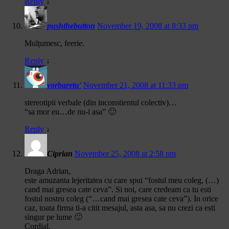
Reply
↓
pushthebutton
November 19, 2008 at 8:33 pm
Mulțumesc, feerie.
Reply
↓
vorbaretu'
November 21, 2008 at 11:33 pm
stereotipii verbale (din inconstientul colectiv)…
“sa mor eu…de nu-i asa” 🙂
Reply
↓
Ciprian
November 25, 2008 at 2:58 pm
Draga Adrian,
este amuzanta lejeritatea cu care spui “fostul meu coleg, (…)
cand mai gresea cate ceva”. Si noi, care credeam ca tu esti
fostul nostru coleg (“…cand mai gresea cate ceva”). In orice
caz, toata firma ti-a citit mesajul, asta asa, sa nu crezi ca esti
singur pe lume 🙂
Cordial,