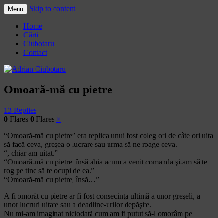
Skip to content
Menu
Adrian Ciubotaru
Home
Cărți
Ciubotaru
Contact
Omoară-mă cu pietre
13 Replies
0
Flares
0
Flares
×
“Omoară-mă cu pietre” era replica unui fost coleg ori de câte ori uita
să facă ceva, greşea o lucrare sau urma să ne roage ceva.
“, chiar am uitat.”
“Omoară-mă cu pietre, însă abia acum a venit comanda şi-am să te
rog pe tine să te ocupi de ea.”
“Omoară-mă cu pietre, însă…”
A fi omorât cu pietre ar fi fost consecinţa ultimă a unor greşeli, a
unor lucruri uitate sau a deadline-urilor depăşite.
Nu mi-am imaginat niciodată cum am fi putut să-l omorâm pe