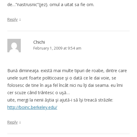
de…”nastrusnic”(jez). omul a uitat sa fie om.
↓
Reply
Chichi
February 1, 2009 at 9:54 am
Bună dimineaţa. există mai multe tipuri de roabe, dintre care
unele sunt foarte politicoase şi o dată ce le dai voie, se
folosesc de tine în aşa fel încât nici nu îţi dai seama. eu îmi
cer scuze când trântesc o uşă…
uite, mergi la nenii ăştia şi ajută-i să îşi treacă străzile:
http://boinc.berkeley.edu/
↓
Reply