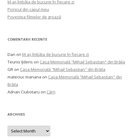
M-aș îmbăta de bucurie în fiecare zi
Picnicul din capul meu
Povestea filmelor de groază
COMENTARII RECENTE
Dan
on
M-aș îmbăta de bucurie în fiecare zi
Teunis IJdens
on
Casa Memorială "Mihail Sebastian" din Brăila
GR
on
Casa Memorială "Mihail Sebastian" din Brăila
mateciuc mariana
on
Casa Memorială "Mihail Sebastian" din
Brăila
Adrian Ciubotaru
on
Cărți
ARCHIVES
Archives