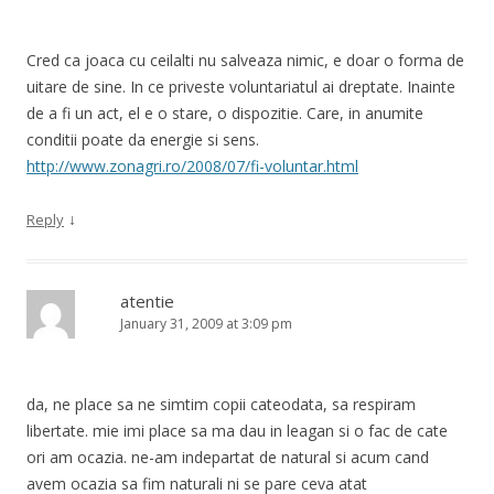
Cred ca joaca cu ceilalti nu salveaza nimic, e doar o forma de
uitare de sine. In ce priveste voluntariatul ai dreptate. Inainte
de a fi un act, el e o stare, o dispozitie. Care, in anumite
conditii poate da energie si sens.
http://www.zonagri.ro/2008/07/fi-voluntar.html
↓
Reply
atentie
January 31, 2009 at 3:09 pm
da, ne place sa ne simtim copii cateodata, sa respiram
libertate. mie imi place sa ma dau in leagan si o fac de cate
ori am ocazia. ne-am indepartat de natural si acum cand
avem ocazia sa fim naturali ni se pare ceva atat