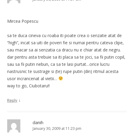
Mircea Popescu
sa te duca cineva cu roaba iti poate crea o senzatie atat de
“high”, incat sa uiti de poveri fie si numai pentru cateva clipe,
sau macar sa ai senzatia ca dracu nu e chiar atat de negru.
dar pentru asta trebuie sa iti placa sa te joci, sa fii putin copil,
sau sa fii putin nebun, ca sa te lasi purtat…orice lucru
nastrusnic te sustrage si (te) rupe putin (din) ritmul acesta
usor incrancenat al vietii…
way to go, Ciubotaru!!
↓
Reply
danih
January 30, 2009 at 11:23 pm