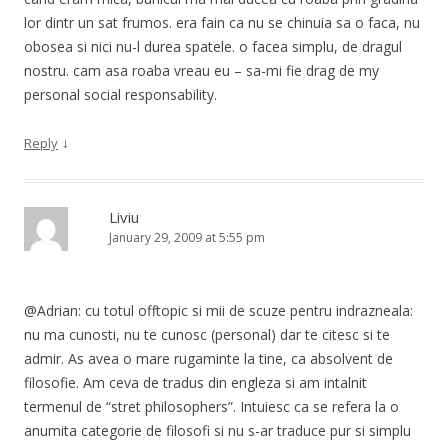
lor dintr un sat frumos. era fain ca nu se chinuia sa o faca, nu
obosea si nici nu-l durea spatele. o facea simplu, de dragul
nostru. cam asa roaba vreau eu – sa-mi fie drag de my
personal social responsability.
↓
Reply
Liviu
January 29, 2009 at 5:55 pm
@Adrian: cu totul offtopic si mii de scuze pentru indrazneala:
nu ma cunosti, nu te cunosc (personal) dar te citesc si te
admir. As avea o mare rugaminte la tine, ca absolvent de
filosofie. Am ceva de tradus din engleza si am intalnit
termenul de “stret philosophers”. Intuiesc ca se refera la o
anumita categorie de filosofi si nu s-ar traduce pur si simplu