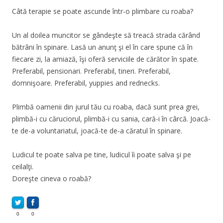
Câtă terapie se poate ascunde într-o plimbare cu roaba?
Un al doilea muncitor se gândeşte să treacă strada cărând
bătrâni în spinare. Lasă un anunţ şi el în care spune că în
fiecare zi, la amiază, îşi oferă serviciile de cărător în spate.
Preferabil, pensionari. Preferabil, tineri. Preferabil,
domnişoare. Preferabil, yuppies and rednecks.
Plimbă oamenii din jurul tău cu roaba, dacă sunt prea grei,
plimbă-i cu căruciorul, plimbă-i cu sania, cară-i în cârcă. Joacă-
te de-a voluntariatul, joacă-te de-a căratul în spinare.
Ludicul te poate salva pe tine, ludicul îi poate salva şi pe
ceilalţi.
Doreşte cineva o roabă?
0
0