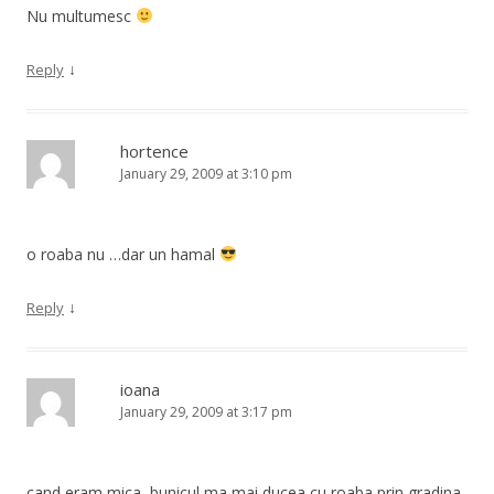
Nu multumesc
↓
Reply
hortence
January 29, 2009 at 3:10 pm
o roaba nu …dar un hamal
↓
Reply
ioana
January 29, 2009 at 3:17 pm
cand eram mica, bunicul ma mai ducea cu roaba prin gradina