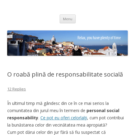
Adrian Ciubotaru
Skip
Menu
to
content
O roabă plină de responsabilitate socială
12 Replies
În ultimul timp mă gândesc din ce în ce mai serios la
comunitatea din jurul meu în termeni de
personal social
responsability
.
Ce pot eu oferi celorlalţi
, cum pot contribui
la bunăstarea celor din vecinătatea mea apropiată?
Cum pot dărui celor din jur fără să fiu suspectat că