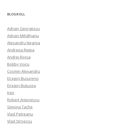
BLOGROLL
Adrian Georgescu
Adrian Mihălțianu
Alexandru Negrea
Andreea Retea
Andrei Roșca
Bobby Voicu
Cosmin Alexandru
Dragoș Bucurenci
Dragoș Butuzea
Iren
Robert Antonescu
Simona Tache
Vlad Petreanu
Vlad Stroescu