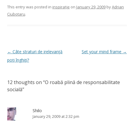
This entry was posted in
inspirație
on
January 29, 2009
by
Adrian
Ciubotaru
.
Post
←
Câte straturi de irelevanţă
Set your mind frame
→
navigation
poţi înghiţi?
12 thoughts on “
O roabă plină de responsabilitate
socială
”
Shilo
January 29, 2009 at 2:32 pm