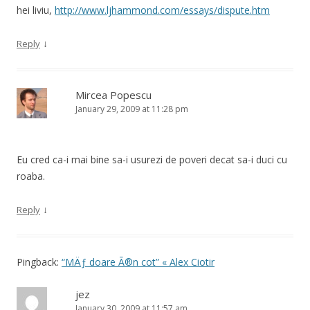
hei liviu,
http://www.ljhammond.com/essays/dispute.htm
↓
Reply
Mircea Popescu
January 29, 2009 at 11:28 pm
Eu cred ca-i mai bine sa-i usurezi de poveri decat sa-i duci cu
roaba.
↓
Reply
Pingback:
“MÄƒ doare Ã®n cot” « Alex Ciotir
jez
January 30, 2009 at 11:57 am