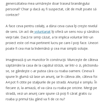
generozitatea mea urmăreşte doar traseul brandingului
personal? Chiar şi dacă aş fi suspectat, cât de mult poate să
conteze?
A face ceva pentru ceilalţi, a dărui ceva cuiva îţi creşte nivelul
de sens. Un act de
voluntariat
îţi oferă un sens nou şi sănătos
vieţii tale. Dacă te simţi căzut, a te implica voluntar într-un
proiect este cel mai pertinent lucru pe care-l poţi face. Uneori
poate fi cea mai la îndemână şi cea mai simplă soluţie.
Imaginează-ţi un muncitor în construcţii. Munceşte de câteva
săptămâni la casa de la capătul străzii, iar într-o zi, plictisindu-
se, se gândeşte c-ar putea căra cu roaba oameni. Cineva îi
spune în glumă să lase un anunţ, iar în câteva zile, câteva foi
A4 pot fi citite pe stalpurile de pe stradă. Anunţul e simplu. În
fiecare zi, la amiază, el va căra cu roaba pe oricine. Mergi pe
stradă, vezi un anunţ care spune că poţi fi cărat gratis cu
roaba şi primul tău gând va fi de ce nu?