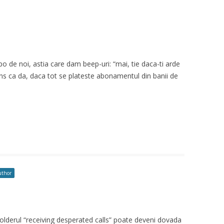
o de noi, astia care dam beep-uri: “mai, tie daca-ti arde
uns ca da, daca tot se plateste abonamentul din banii de
uthor
Folderul “receiving desperated calls” poate deveni dovada