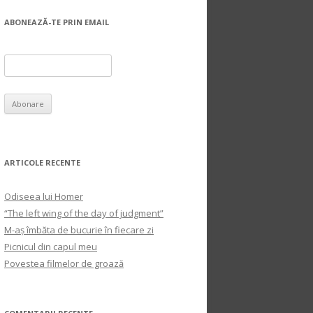
ABONEAZĂ-TE PRIN EMAIL
ARTICOLE RECENTE
Odiseea lui Homer
“The left wing of the day of judgment”
M-aș îmbăta de bucurie în fiecare zi
Picnicul din capul meu
Povestea filmelor de groază