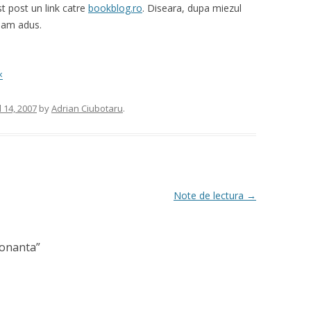
t post un link catre
bookblog.ro
. Diseara, dupa miezul
 i-am adus.
×
l 14, 2007
by
Adrian Ciubotaru
.
Note de lectura
→
ionanta
”