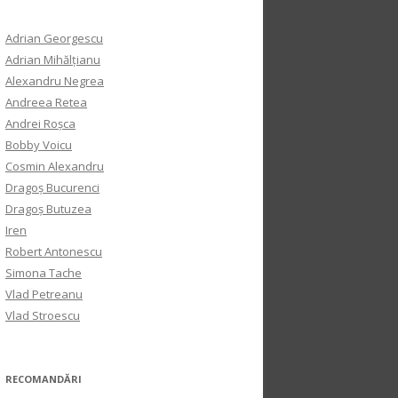
Adrian Georgescu
Adrian Mihălțianu
Alexandru Negrea
Andreea Retea
Andrei Roșca
Bobby Voicu
Cosmin Alexandru
Dragoș Bucurenci
Dragoș Butuzea
Iren
Robert Antonescu
Simona Tache
Vlad Petreanu
Vlad Stroescu
RECOMANDĂRI