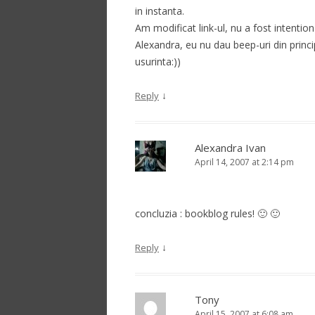
in instanta.
Am modificat link-ul, nu a fost intention
Alexandra, eu nu dau beep-uri din princi
usurinta:))
↓
Reply
Alexandra Ivan
April 14, 2007 at 2:14 pm
concluzia : bookblog rules! 🙂 🙂
↓
Reply
Tony
April 15, 2007 at 6:08 am