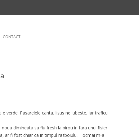
Skip
to
CONTACT
content
ta
 e verde. Pasarelele canta. Iisus ne iubeste, iar traficul
noua dimineata sa fiu fresh la birou in fara unui fisier
, ar fi fost chiar ca in timpul razboiului. Tocmai m-a