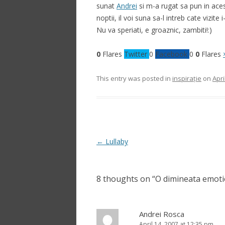
sunat
Andrei
si m-a rugat sa pun in aces
noptii, il voi suna sa-l intreb cate vizite
Nu va speriati, e groaznic, zambiti!:)
0
Flares
Twitter
0
Facebook
0
0
Flares
This entry was posted in
inspirație
on
Apri
Post
←
Lullaby
navigation
8 thoughts on “
O dimineata emot
Andrei Rosca
April 14, 2007 at 12:35 pm