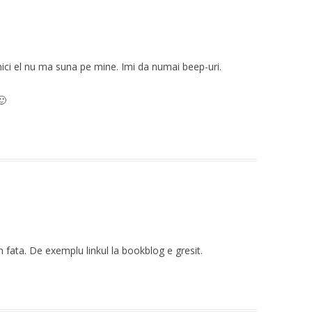
ici el nu ma suna pe mine. Imi da numai beep-uri.
🙂
 in fata. De exemplu linkul la bookblog e gresit.