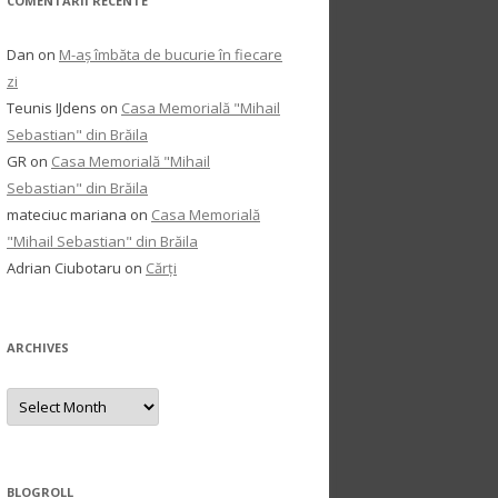
COMENTARII RECENTE
Dan
on
M-aș îmbăta de bucurie în fiecare
zi
Teunis IJdens
on
Casa Memorială "Mihail
Sebastian" din Brăila
GR
on
Casa Memorială "Mihail
Sebastian" din Brăila
mateciuc mariana
on
Casa Memorială
"Mihail Sebastian" din Brăila
Adrian Ciubotaru
on
Cărți
ARCHIVES
Archives
BLOGROLL