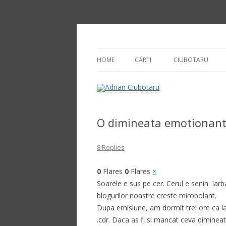
Adrian Ciubotaru
HOME
CĂRȚI
CIUBOTARU
O dimineata emotionan
8 Replies
0
Flares
0
Flares
×
Soarele e sus pe cer. Cerul e senin. Iarba
blogurilor noastre creste mirobolant.
Dupa emisiune, am dormit trei ore ca la 
.cdr. Daca as fi si mancat ceva dimineata