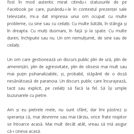
fost în mod autentic mirat citindu-i statusurile de pe
Facebook pe care, punându-i-le în contextul prezenței sale
televizate, mi-a dat impresia unui om ocupat cu multe
probleme, cu sine sau cu ceilalți. Cu multe bătălii, în stânga și
în dreapta. Cu mulți dusmani, în față și la spate. Cu multe
dureri, închipuite sau nu. Un om nemulțumit, de sine sau de
ceilalți.
Un om care gestionează un discurs public plin de ură, plin de
amenințări, plin de agresivitate, plin de obsesii mai mult sau
mai puțin psihanalizabile, și, probabil, stăpânit de o doză
nesănătoasă de paranoia. Un discurs public care încurajează,
tacit sau explicit, pe ceilalți să facă la fel. Să își umple
buzunarele cu pietre.
Am și eu pietrele mele, nu sunt sfânt, dar îmi păstrez și
speranța că, mai devreme sau mai târziu, orice frate risipitor
se întoarce acasă. Mai mult decât atât, vreau să mă asigur
că-i cineva acasă.