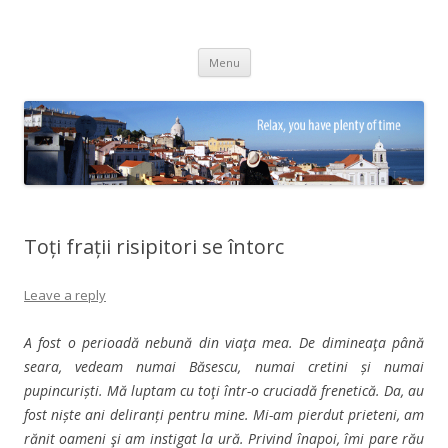
Adrian Ciubotaru
Skip
Menu
to
content
Toți frații risipitori se întorc
Leave a reply
A fost o perioadă nebună din viaţa mea. De dimineaţa până
seara, vedeam numai Băsescu, numai cretini și numai
pupincuriști. Mă luptam cu toţi într-o cruciadă frenetică. Da, au
fost niște ani deliranți pentru mine. Mi-am pierdut prieteni, am
rănit oameni şi am instigat la ură. Privind înapoi, îmi pare rău