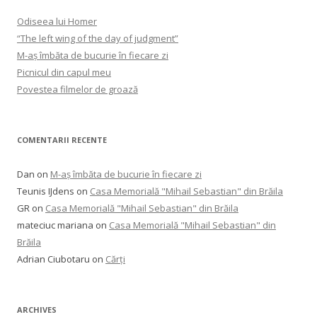
Odiseea lui Homer
“The left wing of the day of judgment”
M-aș îmbăta de bucurie în fiecare zi
Picnicul din capul meu
Povestea filmelor de groază
COMENTARII RECENTE
Dan
on
M-aș îmbăta de bucurie în fiecare zi
Teunis IJdens
on
Casa Memorială "Mihail Sebastian" din Brăila
GR
on
Casa Memorială "Mihail Sebastian" din Brăila
mateciuc mariana
on
Casa Memorială "Mihail Sebastian" din
Brăila
Adrian Ciubotaru
on
Cărți
ARCHIVES