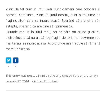
Zilnic, la fel cum în liftul vieții sunt oameni care coboară și
oameni care urcă, zilnic, în jurul nostru, sunt o mulțime de
frați risipitori care se întorc acasă. Sperând că are cine să-i
aștepte, sperând că are cine să-i primească.
Oriunde mă uit în jurul meu, ori de câte ori arunc și eu cu
pietre, încerc să nu uit că toți frații risipitori, mai devreme sau
mai târziu, se întorc acasă. Acolo unde ușa trebuie să rămână
mereu deschisă.
0
0
This entry was posted in
inspirație
and tagged
#blogmaraton
on
January 22, 2014
by
Adrian Ciubotaru
.