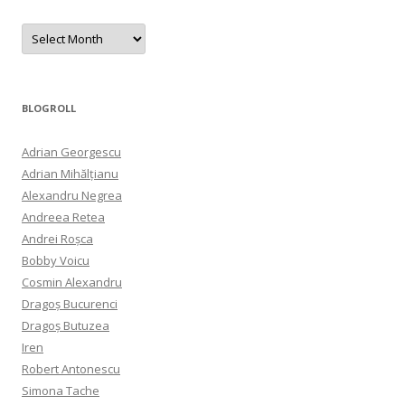
Archives
BLOGROLL
Adrian Georgescu
Adrian Mihălțianu
Alexandru Negrea
Andreea Retea
Andrei Roșca
Bobby Voicu
Cosmin Alexandru
Dragoș Bucurenci
Dragoș Butuzea
Iren
Robert Antonescu
Simona Tache