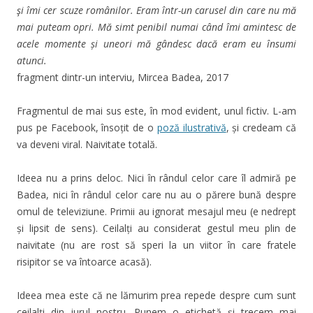
şi îmi cer scuze românilor. Eram într-un carusel din care nu mă
mai puteam opri. Mă simt penibil numai când îmi amintesc de
acele momente și uneori mă gândesc dacă eram eu însumi
atunci.
fragment dintr-un interviu, Mircea Badea, 2017
Fragmentul de mai sus este, în mod evident, unul fictiv. L-am
pus pe Facebook, însoțit de o
poză ilustrativă
, și credeam că
va deveni viral. Naivitate totală.
Ideea nu a prins deloc. Nici în rândul celor care îl admiră pe
Badea, nici în rândul celor care nu au o părere bună despre
omul de televiziune. Primii au ignorat mesajul meu (e nedrept
și lipsit de sens). Ceilalți au considerat gestul meu plin de
naivitate (nu are rost să speri la un viitor în care fratele
risipitor se va întoarce acasă).
Ideea mea este că ne lămurim prea repede despre cum sunt
ceilalți din jurul nostru. Punem o etichetă și trecem mai