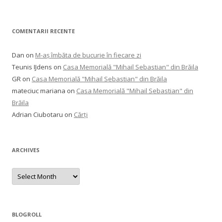
COMENTARII RECENTE
Dan
on
M-aș îmbăta de bucurie în fiecare zi
Teunis IJdens
on
Casa Memorială "Mihail Sebastian" din Brăila
GR
on
Casa Memorială "Mihail Sebastian" din Brăila
mateciuc mariana
on
Casa Memorială "Mihail Sebastian" din
Brăila
Adrian Ciubotaru
on
Cărți
ARCHIVES
Archives
BLOGROLL