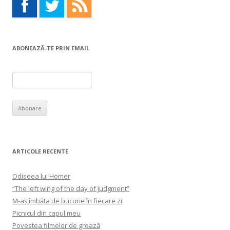
ABONEAZĂ-TE PRIN EMAIL
ARTICOLE RECENTE
Odiseea lui Homer
“The left wing of the day of judgment”
M-aș îmbăta de bucurie în fiecare zi
Picnicul din capul meu
Povestea filmelor de groază