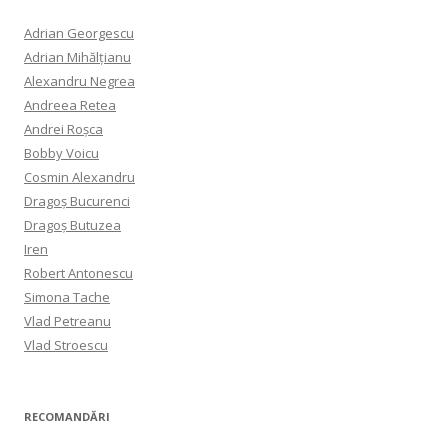
Adrian Georgescu
Adrian Mihălțianu
Alexandru Negrea
Andreea Retea
Andrei Roșca
Bobby Voicu
Cosmin Alexandru
Dragoș Bucurenci
Dragoș Butuzea
Iren
Robert Antonescu
Simona Tache
Vlad Petreanu
Vlad Stroescu
RECOMANDĂRI