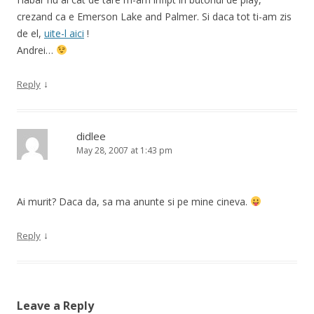
crezand ca e Emerson Lake and Palmer. Si daca tot ti-am zis
de el,
uite-l aici
!
Andrei…
↓
Reply
didlee
May 28, 2007 at 1:43 pm
Ai murit? Daca da, sa ma anunte si pe mine cineva.
↓
Reply
Leave a Reply