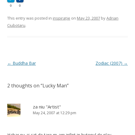
0
0
This entry was posted in
inspirație
on
May 23, 2007
by
Adrian
Ciubotaru
.
Post
←
Buddha Bar
Zodiac (2007)
→
navigation
2 thoughts on “
Lucky Man
”
za niu "Artist"
May 24, 2007 at 12:29 pm
Habar nu ai cat de tare m-am infipt in butonul de play,