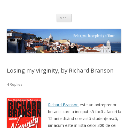
Adrian Ciubotaru
Skip
Menu
to
content
Losing my virginity, by Richard Branson
4 Replies
Richard Branson
este un antreprenor
britanic care a început să facă afaceri la
15 ani editând o revistă studenţească,
iar acum este în lista celor 300 de cei