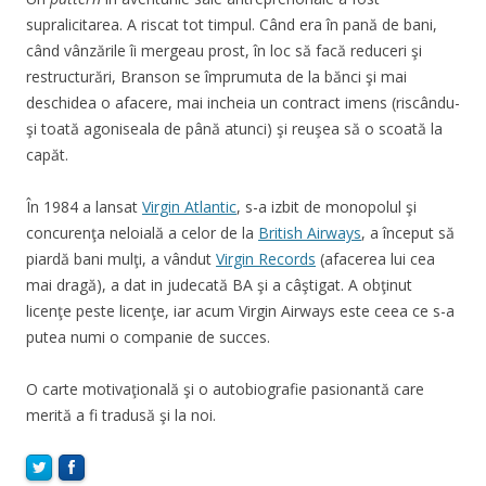
supralicitarea. A riscat tot timpul. Când era în pană de bani,
când vânzările îi mergeau prost, în loc să facă reduceri şi
restructurări, Branson se împrumuta de la bănci şi mai
deschidea o afacere, mai incheia un contract imens (riscându-
şi toată agoniseala de până atunci) şi reuşea să o scoată la
capăt.
În 1984 a lansat
Virgin Atlantic
, s-a izbit de monopolul şi
concurenţa neloială a celor de la
British Airways
, a început să
piardă bani mulţi, a vândut
Virgin Records
(afacerea lui cea
mai dragă), a dat in judecată BA şi a câştigat. A obţinut
licenţe peste licenţe, iar acum Virgin Airways este ceea ce s-a
putea numi o companie de succes.
O carte motivaţională şi o autobiografie pasionantă care
merită a fi tradusă şi la noi.