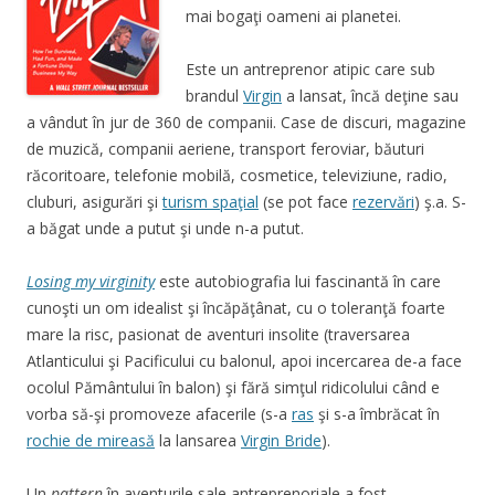
mai bogaţi oameni ai planetei.
Este un antreprenor atipic care sub
brandul
Virgin
a lansat, încă deţine sau
a vândut în jur de 360 de companii. Case de discuri, magazine
de muzică, companii aeriene, transport feroviar, băuturi
răcoritoare, telefonie mobilă, cosmetice, televiziune, radio,
cluburi, asigurări şi
turism spaţial
(se pot face
rezervări
) ş.a. S-
a băgat unde a putut şi unde n-a putut.
Losing my virginity
este autobiografia lui fascinantă în care
cunoşti un om idealist şi încăpăţânat, cu o toleranţă foarte
mare la risc, pasionat de aventuri insolite (traversarea
Atlanticului şi Pacificului cu balonul, apoi incercarea de-a face
ocolul Pământului în balon) şi fără simţul ridicolului când e
vorba să-şi promoveze afacerile (s-a
ras
şi s-a îmbrăcat în
rochie de mireasă
la lansarea
Virgin Bride
).
Un
pattern
în aventurile sale antreprenoriale a fost