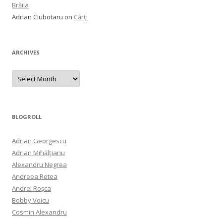
Brăila
Adrian Ciubotaru
on
Cărți
ARCHIVES
Archives
BLOGROLL
Adrian Georgescu
Adrian Mihălțianu
Alexandru Negrea
Andreea Retea
Andrei Roșca
Bobby Voicu
Cosmin Alexandru