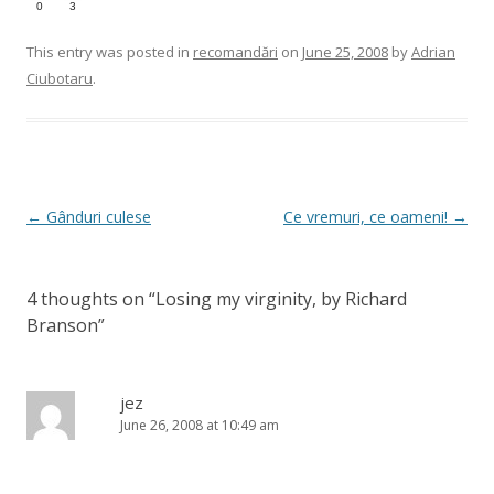
0
3
This entry was posted in
recomandări
on
June 25, 2008
by
Adrian
Ciubotaru
.
Post
←
Gânduri culese
Ce vremuri, ce oameni!
→
navigation
4 thoughts on “
Losing my virginity, by Richard
Branson
”
jez
June 26, 2008 at 10:49 am