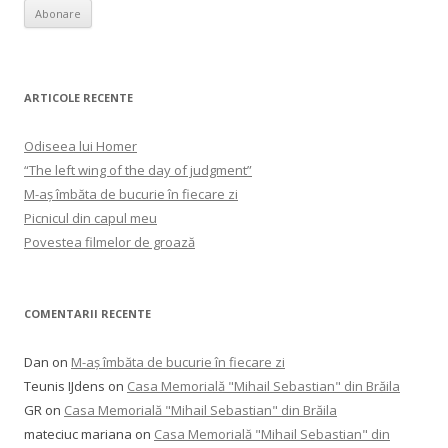
ARTICOLE RECENTE
Odiseea lui Homer
“The left wing of the day of judgment”
M-aș îmbăta de bucurie în fiecare zi
Picnicul din capul meu
Povestea filmelor de groază
COMENTARII RECENTE
Dan
on
M-aș îmbăta de bucurie în fiecare zi
Teunis IJdens
on
Casa Memorială "Mihail Sebastian" din Brăila
GR
on
Casa Memorială "Mihail Sebastian" din Brăila
mateciuc mariana
on
Casa Memorială "Mihail Sebastian" din