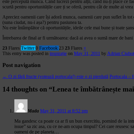
este percepută munca. Când lucrezi pentru alții, când nu-ți place ce fac
scurtă pentru oportunitățile care ți se oferă, pentru cât de multe ai vrea 
Apreciez oamenii care își adoră munca, oamenii care pun suflet în tot 
(suna ciudat, nu-i așa?) pentru pasiunea ta.
Nu este întâmplător că oportunitățile, ideile cele mai bune și toate șan
Întrebarea de final ar fi următoarea: dacă ai avea o sumă mare de bani
23
Flares
Twitter
0
Facebook
23
23
Flares
×
This entry was posted in
inspirație
on
May 31, 2011
by
Adrian Ciubo
Post navigation
←
O zi fără fructe (votează portocala!) este o zi pierdută
Portocala – f
14 thoughts on “
Lenea te îmbătrânește ma
Mada
May 31, 2011 at 8:52 pm
Ma gandesc ca poate ca ar fi un bun exercitiu, pornind de la in
issue” sa zic asa, cu ce ne-am ocupa timpul? Cei care reusesc sa r
oameni de pe planeta…