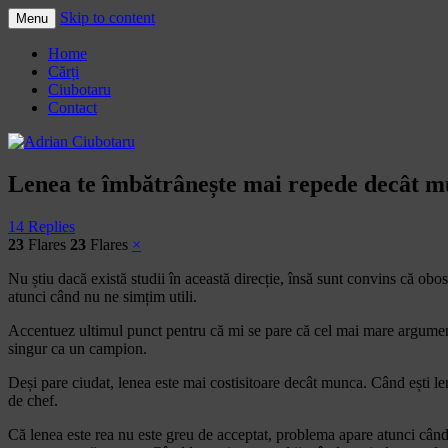
Skip to content
Menu
Adrian Ciubotaru
Home
Cărți
Ciubotaru
Contact
Lenea te îmbătrânește mai repede decât 
14 Replies
23
Flares
23
Flares
×
Nu știu dacă există studii în această direcție, însă sunt convins că obo
atunci când nu ne simțim utili.
Accentuez ultimul punct pentru că mi se pare că cel mai mare argument î
singur ca un campion.
Deși pare ciudat, lenea este mai costisitoare decât munca. Când ești le
de chef.
Că lenea este rea nu este greu de acceptat, problema apare atunci cân