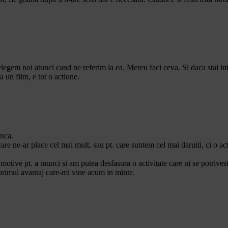
legem noi atunci cand ne referim la ea. Mereu faci ceva. Si daca stai inti
a un film, e tot o actiune.
unca.
re ne-ar place cel mai mult, sau pt. care suntem cel mai daruiti, ci o activ
 motive pt. a munci si am putea desfasura o activitate care ni se potrives
e primul avantaj care-mi vine acum in minte.