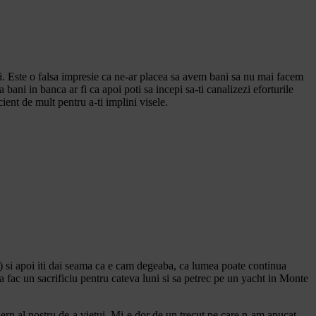
i. Este o falsa impresie ca ne-ar placea sa avem bani sa nu mai facem
 bani in banca ar fi ca apoi poti sa incepi sa-ti canalizezi eforturile
ient de mult pentru a-ti implini visele.
ut) si apoi iti dai seama ca e cam degeaba, ca lumea poate continua
a fac un sacrificiu pentru cateva luni si sa petrec pe un yacht in Monte
odern al nostru de-a vietui. Mi-e dor de un trecut pe care n-am apucat