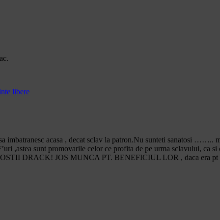
ac.
nte libere
 imbatranesc acasa , decat sclav la patron.Nu sunteti sanatosi …….. munc
astea sunt promovarile celor ce profita de pe urma sclavului, ca si 
a noi 3.PROSTII DRACK! JOS MUNCA PT. BENEFICIUL LOR , daca era 