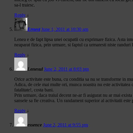
sa-l traiesc.
Reply
↓
Ernest
June 1, 2011 at 10:30 am
Lenea e de fapt lipsa unei ocupatii cu exprimare fizica. Asta inte
neaparat fizica, prin urmare, si faptul ca urmaresti niste randuri l
Reply
↓
Lenesul
June 2, 2011 at 8:03 pm
Orice activitate este buna, cu conditia sa nu se transforme in m
Adica, de cele mai multe ori, munca noastra nu este activitatea ca
fatalitate!, costa bani.
Prin urmare, daca traiul decent ne-ar fi asigurat nu ar mai exista
sansele sa fie creativa. Un randament superior al activitatii est
Reply
↓
essence
June 2, 2011 at 9:55 pm