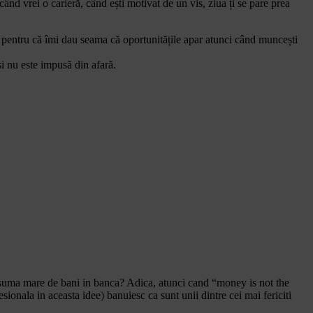
ând vrei o carieră, când ești motivat de un vis, ziua ți se pare prea
z pentru că îmi dau seama că oportunitățile apar atunci când muncești
și nu este impusă din afară.
o suma mare de bani in banca? Adica, atunci cand “money is not the
ionala in aceasta idee) banuiesc ca sunt unii dintre cei mai fericiti