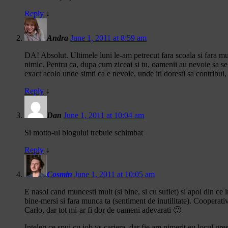
Reply
↓
Andra
June 1, 2011 at 8:59 am
DA! Absolut. Ultimele luni le-am petrecut fara scoala si fara m
nimic. Pentru ca, dupa cum ziceai si tu, oamenii au nevoie sa se si
exact acolo unde simti ca e nevoie, unde iti doresti sa contribui, 
Reply
↓
Dan
June 1, 2011 at 10:04 am
Si motto-ul blogului trebuie schimbat
Reply
↓
Cosmin
June 1, 2011 at 10:05 am
E nasol cand muncesti mult (si bine, si cu suflet) si apoi din ce
bine-mersi si fara munca ta (sentiment de inutilitate). Cooperati
Carlo, dar tot mi-ar fi dor de oameni adevarati 🙂
Inteleg ce spui cu job vs cariera, dar fie am nimerit eu locul gr