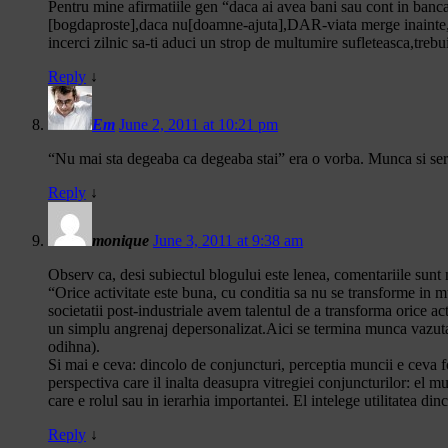
Pentru mine afirmatiile gen “daca ai avea bani sau cont in banc
[bogdaproste],daca nu[doamne-ajuta],DAR-viata merge inainte,ori e
incerci zilnic sa-ti aduci un strop de multumire sufleteasca,trebu
Reply
↓
Em
June 2, 2011 at 10:21 pm
“Nu mai sta degeaba ca degeaba stai” era o vorba. Munca si servic
Reply
↓
monique
June 3, 2011 at 9:38 am
Observ ca, desi subiectul blogului este lenea, comentariile sun
“Orice activitate este buna, cu conditia sa nu se transforme in 
societatii post-industriale avem talentul de a transforma orice a
un simplu angrenaj depersonalizat.Aici se termina munca vazuta ca
odihna).
Si mai e ceva: dincolo de conjuncturi, perceptia muncii e ceva f
perspectiva care il inalta deasupra vitregiei conjuncturilor: el
care e rolul sau in ierarhia importantei. El intelege utilitatea d
Reply
↓