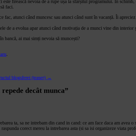
i este firească nevoia de a rupe ușa la sfârșitul programului. În schimb, c
să faci.
ce fac, atunci când muncesc sau atunci când sunt în vacanță. Îi aprecie
sele de a evolua apar atunci când motivația de a munci vine din interior 
 în bancă, ai mai simți nevoia să muncești?
taru
.
ructul blogsferei (teaser)
→
i repede decât munca
”
trebarea ta, sa ne intrebam din cand in cand: ce am face daca am avea 
aspunda corect mereu la intrebarea asta (si sa isi organizeze viata profes