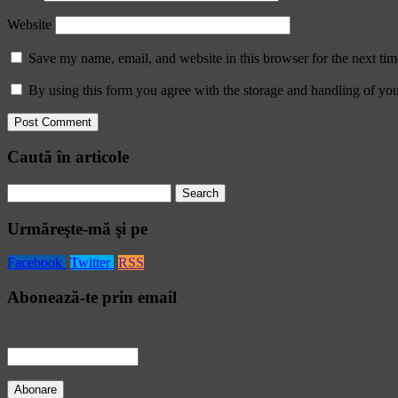
Website
Save my name, email, and website in this browser for the next ti
By using this form you agree with the storage and handling of you
Caută în articole
Search
for:
Urmăreşte-mă şi pe
Facebook
Twitter
RSS
Abonează-te prin email