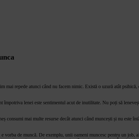
munca
sim mai repede atunci când nu facem nimic. Există o uzură atât psihică, câ
mpotriva lenei este sentimentul acut de inutilitate. Nu poți să lenevești 
neș consumi mai multe resurse decât atunci când muncești și nu este întâm
d e vorba de muncă. De exemplu, unii oameni muncesc pentru un job, alț