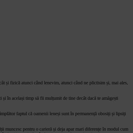
t și fizică atunci când lenevim, atunci când ne plictisim și, mai ales,
și în același timp să fii mulțumit de tine decât dacă te amăgești
plător faptul că oamenii leneși sunt în permanență obosiți și lipsiți
ii muncesc pentru o carieră și deja apar mari diferențe în modul cum