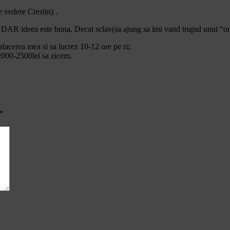
 vedere Crestin) .
, DAR ideea este buna, Decat sclav(sa ajung sa imi vand trupul unui “
facerea mea si sa lucrez 10-12 ore pe zi;
2000-2500lei sa zicem.
*