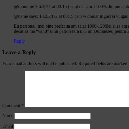
@monique 3.6.2011 at 00:15 ( sunt de acord 100% din punct de
@name says: 18.2.2012 at 00:15 ( un vocbular ingust si vulgar
Eu personal, mai bine prefer sa am salar 1000-1200lei si sa am a
decat sa ma “vand” unui patron fara nici un Dumnezeu pentru 
Reply
↓
Leave a Reply
Your email address will not be published.
Required fields are marked
Comment
*
Name
Email