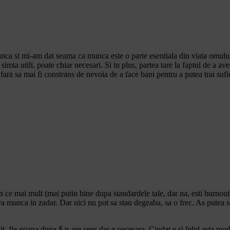
unca si mi-am dat seama ca munca este o parte esentiala din viata omulu
mta utili, poate chiar necesari. Si in plus, partea tare la faptul de a avea
fara sa mai fi constrans de nevoia de a face bani pentru a putea trai sufic
 in ce mai mult (mai putin bine dupa standardele tale, dar na, esti burno
va munca in zadar. Dar nici nu pot sa stau degeaba, sa o frec. As putea s
esit, fie goana dupa $ n-are sens dar e necesara. Ciudat e si felul asta m