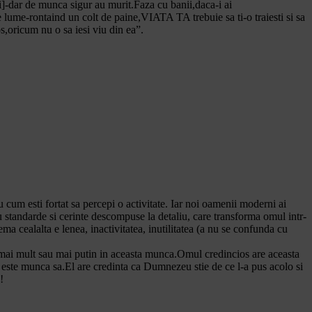
i]-dar de munca sigur au murit.Faza cu banii,daca-i ai
e lume-rontaind un colt de paine,VIATA TA trebuie sa ti-o traiesti si sa
os,oricum nu o sa iesi viu din ea”.
um esti fortat sa percepi o activitate. Iar noi oamenii moderni ai
cu standarde si cerinte descompuse la detaliu, care transforma omul intr-
a cealalta e lenea, inactivitatea, inutilitatea (a nu se confunda cu
ce mai mult sau mai putin in aceasta munca.Omul credincios are aceasta
e este munca sa.El are credinta ca Dumnezeu stie de ce l-a pus acolo si
!