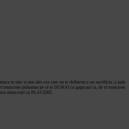
a in sine si mai ales cea care nu te defineste,e un sacrificiu ,o japk
el munceste pishamas pe el in DUBAI cu gagicata’ca, de el munceste
pt noi munceam cu PLACERE.