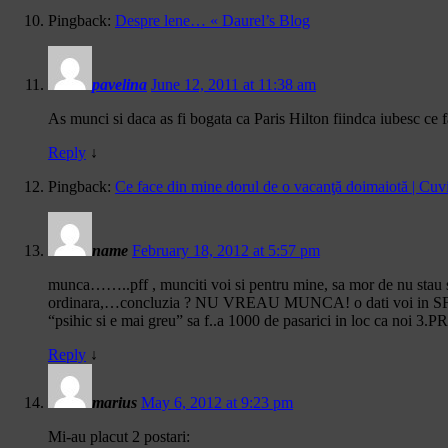
Pingback:
Despre lene… « Daurel’s Blog
pavelina
June 12, 2011 at 11:38 am
As munci si daca as fi bogata ca Paris Hilton fiindca iubesc ce f
Reply
↓
Pingback:
Ce face din mine dorul de o vacanţă doimaiotă | Cuvi
name
February 18, 2012 at 5:57 pm
munca……..pff , munciti voi si pentru mine, sa mor de nu stau sa
ordinara,…concluzia ? NU VREAU MUNCA! o dati voi in SF’uri ,
“psihic si e mai greu” sa f..a 1000 de pasarici in loc c
Reply
↓
marius
May 6, 2012 at 9:23 pm
Mi-au placut 2 postari: