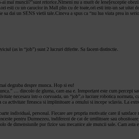
a-ai mai muncii?”sunt retorice.Nimeni nu a murit de lene[exceptie obezi
sti cu un carucior in Mall plin cu de toate,ori esti intr-un sat uitat d
ie sa dai un SENS vietii tale.Cineva a spus ca “nu lua viata prea in seri
iul (as in “job”) sunt 2 lucruri diferite. Sa facem distinctie.
t mai degraba despre munca. Hop si eu!
munca.” … dincolo de gluma, cam asa e. Inmportant este cum percepi sau c
ctivitate necesara intr-o corvoada, un “job”,o lucrare robotica normata, 
 activitate fireasca si implinitoare a omului si incepe sclavia. La extrem
oarte individual, personal. Fiecare are propria motivatie care il satsfa
 munceste pentru Dumnezeu, indiferent de cat de umilitoare sau obositoar
incolo de dimensiunile pur fizice sau mecanice ale muncii sale. Cam asta e