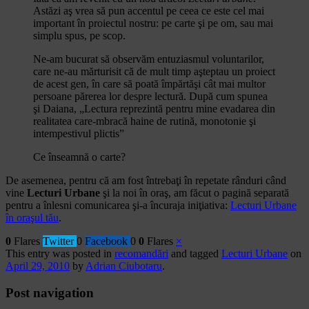
Astăzi aş vrea să pun accentul pe ceea ce este cel mai
important în proiectul nostru: pe carte şi pe om, sau mai
simplu spus, pe scop.
Ne-am bucurat să observăm entuziasmul voluntarilor,
care ne-au mărturisit că de mult timp aşteptau un proiect
de acest gen, în care să poată împărtăşi cât mai multor
persoane părerea lor despre lectură. După cum spunea
şi Daiana, „Lectura reprezintă pentru mine evadarea din
realitatea care-mbracă haine de rutină, monotonie şi
intempestivul plictis”
Ce înseamnă o carte?
De asemenea, pentru că am fost întrebaţi în repetate rânduri când
vine
Lecturi Urbane
şi la noi în oraş, am făcut o pagină separată
pentru a înlesni comunicarea şi-a încuraja iniţiativa:
Lecturi Urbane
în oraşul tău
.
0
Flares
Twitter
0
Facebook
0
0
Flares
×
This entry was posted in
recomandări
and tagged
Lecturi Urbane
on
April 29, 2010
by
Adrian Ciubotaru
.
Post navigation