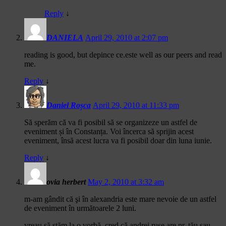
Reply
↓
DANIELA
April 29, 2010 at 2:07 pm
reading is good, but depince ce.este well as our peers and read
me.
Reply
↓
Daniel Roșca
April 29, 2010 at 11:33 pm
Să sperăm că va fi posibil să se organizeze un astfel de
eveniment și în Constanța. Voi încerca să sprijin acest
eveniment, însă acest lucra va fi posibil doar din luna iunie.
Reply
↓
ovia herbert
May 2, 2010 at 3:32 am
m-am gândit că şi în alexandria este mare nevoie de un astfel
de eveniment în următoarele 2 luni.
vreau să stăm la o vorbă. cred că andrei ruse are nr. tău sau