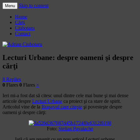
Skip to content
Menu
Adrian Ciubotaru
Home
Cărți
Ciubotaru
Contact
Lecturi Urbane: despre oameni şi despre
cărţi
8 Replies
0
Flares
0
Flares
×
Ieri mi-a fost dat să citesc unul dintre cele mai bune şi mai dense
articole despre
Lecturi Urbane
ca proiect şi ca stare de spirit.
Articolul vine de la
Braşovul care citeşte
şi povesteşte despre
oameni şi despre cărţi:
Foto:
Stelian Pavalache
Iată că am revenit cu un nou articol
Lecturi urbane
.