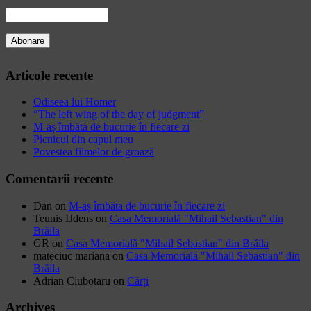
Articole recente
Odiseea lui Homer
“The left wing of the day of judgment”
M-aș îmbăta de bucurie în fiecare zi
Picnicul din capul meu
Povestea filmelor de groază
Comentarii recente
Dan
on
M-aș îmbăta de bucurie în fiecare zi
Teunis IJdens
on
Casa Memorială "Mihail Sebastian" din
Brăila
GR
on
Casa Memorială "Mihail Sebastian" din Brăila
mateciuc mariana
on
Casa Memorială "Mihail Sebastian" din
Brăila
Adrian Ciubotaru
on
Cărți
Archives