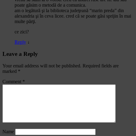
poate găsim o metodă de a comunica.
am o legătură şi la biblioteca judeţeană “marin preda” din
alexandria şi în ceva licee. cred că se poate găsi sprijin în mai
multe părţi.
ce zici?
Reply
↓
Leave a Reply
Your email address will not be published.
Required fields are
marked
*
Comment
*
Name