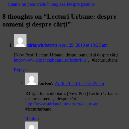
←
Spania nu prea crede în engleză
Despre pasiune
→
8 thoughts on “
Lecturi Urbane: despre
oameni şi despre cărţi
”
adrianciubotaru
April 29, 2010 at 10:25 am
[New Post] Lecturi Urbane: despre oameni şi despre cărţi
http://www.adrianciubotaru.ro/lecturi-ur
… #lecturiurbane
Reply
↓
LarisaG
April 29, 2010 at 10:25 am
RT @adrianciubotaru: [New Post] Lecturi Urbane:
despre oameni şi despre cărţi
http://www.adrianciubotaru.ro/lecturi-ur
…
#lecturiurbane
Reply
↓