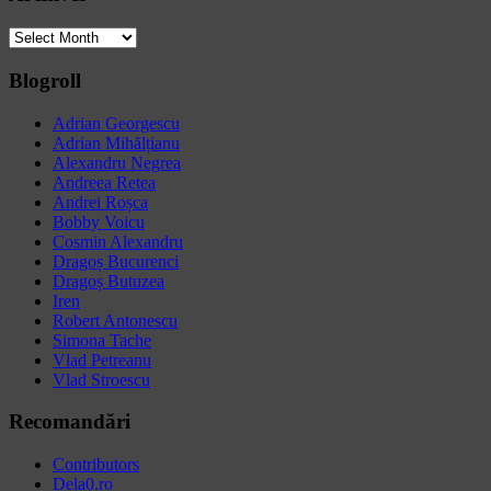
Archives
Blogroll
Adrian Georgescu
Adrian Mihălțianu
Alexandru Negrea
Andreea Retea
Andrei Roșca
Bobby Voicu
Cosmin Alexandru
Dragoș Bucurenci
Dragoș Butuzea
Iren
Robert Antonescu
Simona Tache
Vlad Petreanu
Vlad Stroescu
Recomandări
Contributors
Dela0.ro