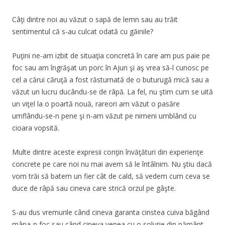
Câţi dintre noi au văzut o sapă de lemn sau au trăit
sentimentul că s-au culcat odată cu găinile?
Puţini ne-am izbit de situaţia concretă în care am pus paie pe
foc sau am îngrăşat un porc în Ajun şi aş vrea să-l cunosc pe
cel a cărui căruţă a fost răsturnată de o buturugă mică sau a
văzut un lucru ducându-se de râpă. La fel, nu ştim cum se uită
un viţel la o poartă nouă, rareori am văzut o pasăre
umflându-se-n pene şi n-am văzut pe nimeni umblând cu
cioara vopsită.
Multe dintre aceste expresii conţin învăţături din experienţe
concrete pe care noi nu mai avem să le întâlnim. Nu ştiu dacă
vom trăi să batem un fier cât de cald, să vedem cum ceva se
duce de râpă sau cineva care strică orzul pe gâşte.
S-au dus vremurile când cineva garanta cinstea cuiva băgând
mâna-n foc sau când cineva venea cu o soluţie din pământ,