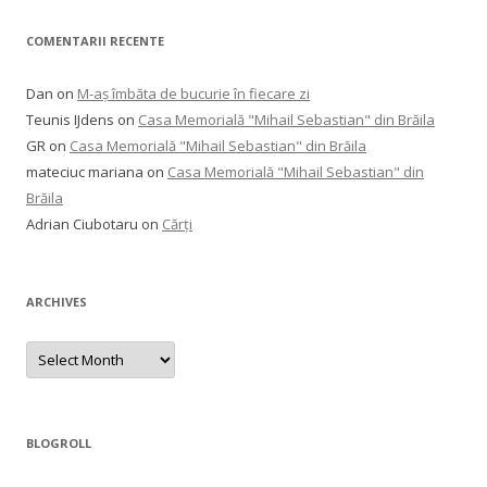
COMENTARII RECENTE
Dan
on
M-aș îmbăta de bucurie în fiecare zi
Teunis IJdens
on
Casa Memorială "Mihail Sebastian" din Brăila
GR
on
Casa Memorială "Mihail Sebastian" din Brăila
mateciuc mariana
on
Casa Memorială "Mihail Sebastian" din
Brăila
Adrian Ciubotaru
on
Cărți
ARCHIVES
Archives
BLOGROLL