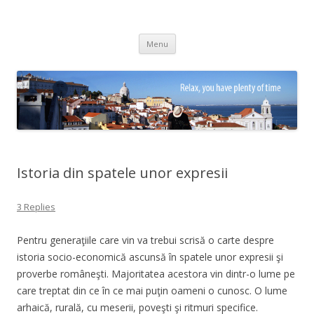
Adrian Ciubotaru
Skip
Menu
to
content
Istoria din spatele unor expresii
3 Replies
Pentru generaţiile care vin va trebui scrisă o carte despre
istoria socio-economică ascunsă în spatele unor expresii şi
proverbe româneşti. Majoritatea acestora vin dintr-o lume pe
care treptat din ce în ce mai puţin oameni o cunosc. O lume
arhaică, rurală, cu meserii, poveşti şi ritmuri specifice.