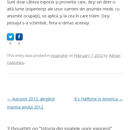
Sunt doar câteva expresii şi proverbe care, deşi vin dintr-o
altă lume (experienţe ale unor oameni din anumite medii, cu
anumite ocupaţii), se aplică şi la cea în care trăim. Deşi
peisajul s-a schimbat, firea a rămas aceeaşi.
0
0
This entry was posted in
inspirație
on
February 7, 2012
by
Adrian
Ciubotaru
.
Post
←
Autovot 2012: alegând
It's Halftime in America
→
navigation
mașina anului 2012
3 thoughts on “
Istoria din spatele unor expresii
”