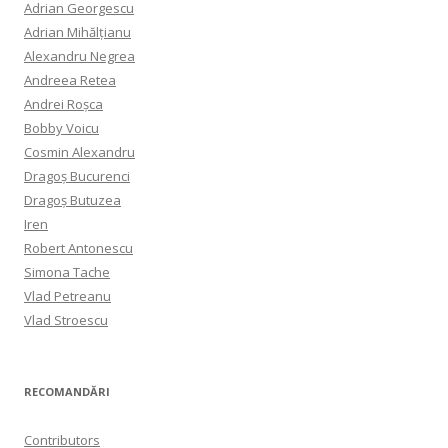
Adrian Georgescu
Adrian Mihălțianu
Alexandru Negrea
Andreea Retea
Andrei Roșca
Bobby Voicu
Cosmin Alexandru
Dragoș Bucurenci
Dragoș Butuzea
Iren
Robert Antonescu
Simona Tache
Vlad Petreanu
Vlad Stroescu
RECOMANDĂRI
Contributors