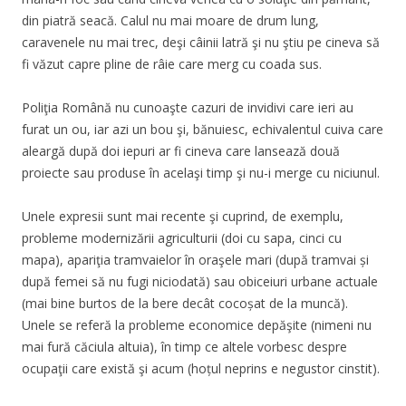
din piatră seacă. Calul nu mai moare de drum lung,
caravenele nu mai trec, deşi câinii latră şi nu ştiu pe cineva să
fi văzut capre pline de râie care merg cu coada sus.
Poliţia Română nu cunoaşte cazuri de invidivi care ieri au
furat un ou, iar azi un bou şi, bănuiesc, echivalentul cuiva care
aleargă după doi iepuri ar fi cineva care lansează două
proiecte sau produse în acelaşi timp şi nu-i merge cu niciunul.
Unele expresii sunt mai recente şi cuprind, de exemplu,
probleme modernizării agriculturii (doi cu sapa, cinci cu
mapa), apariţia tramvaielor în oraşele mari (după tramvai și
după femei să nu fugi niciodată) sau obiceiuri urbane actuale
(mai bine burtos de la bere decât cocoșat de la muncă).
Unele se referă la probleme economice depăşite (nimeni nu
mai fură căciula altuia), în timp ce altele vorbesc despre
ocupaţii care există şi acum (hoțul neprins e negustor cinstit).