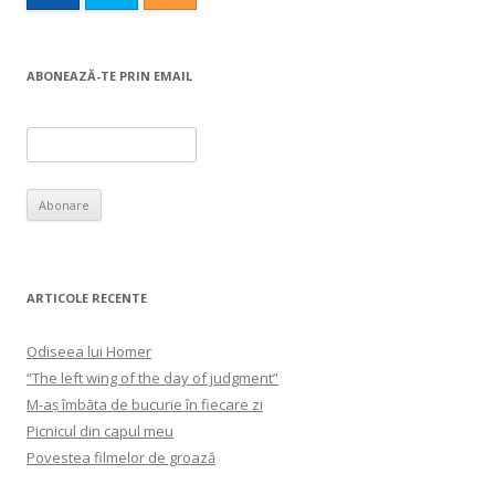
ABONEAZĂ-TE PRIN EMAIL
ARTICOLE RECENTE
Odiseea lui Homer
“The left wing of the day of judgment”
M-aș îmbăta de bucurie în fiecare zi
Picnicul din capul meu
Povestea filmelor de groază