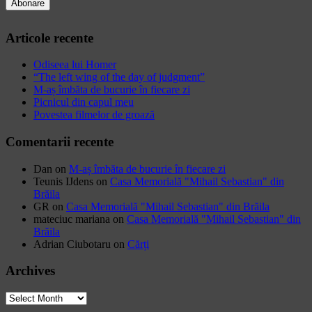
Articole recente
Odiseea lui Homer
“The left wing of the day of judgment”
M-aș îmbăta de bucurie în fiecare zi
Picnicul din capul meu
Povestea filmelor de groază
Comentarii recente
Dan
on
M-aș îmbăta de bucurie în fiecare zi
Teunis IJdens
on
Casa Memorială "Mihail Sebastian" din
Brăila
GR
on
Casa Memorială "Mihail Sebastian" din Brăila
mateciuc mariana
on
Casa Memorială "Mihail Sebastian" din
Brăila
Adrian Ciubotaru
on
Cărți
Archives
Archives