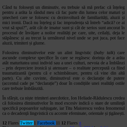
Când tu folosești un diminutiv, eu trebuie să mă prefac că înțeleg
pentru a arăta la rândul meu că fac parte din lumea celor maturi și
șmecheri care se folosesc cu dezinvoltură de familiarități, aluzii și
mici ironii. Dacă nu înțeleg și fac imprudența să întreb “adică? ce ai
vrut să spui?”, arăt cât de imatur sunt și cât de serios sunt ancorat în
procesul de învățare a noilor realități pe care, uite, ceilalți, deja le
stăpânesc și au trecut la următorul nivel unde se pot juca, pot face
aluzii, trimiteri și glume.
Folosirea diminutivelor este un alint lingvistic (
baby talk
) care
ascunde complexe specifice în care se regăsesc dorința de a arăta
atât maturitatea unui individ sau a unei culturi, nevoia de a îmblânzi
– prin depreciere ironică și atenuare – o realitate percepută ca fiind
traumatizantă (pentru că e schimbătoare, pentru că vine din altă
parte). Cu alte cuvinte, diminutivul este o declarație de putere
(accentul cade pe “declarație”) doar în condițiile unei realități ostile
care trebuie îmblânzită.
În sfârșit, ca niște trimiteri anecdotice, Ion Heliade-Rădulescu credea
că folosirea diminutivelor în mod excesiv indică o stare de umilință
specifică popoarelor subjugate, iar Titu Maiorescu vedea fenomenul
ca o decadență lingvistică cu accente efeminate, orientale și țigănești.
12
Flares
Twitter
1
Facebook
11
12
Flares
×