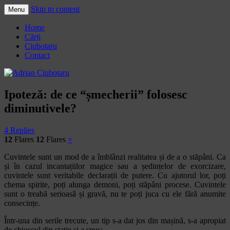
Skip to content
Menu
Adrian Ciubotaru
Home
Cărți
Ciubotaru
Contact
Ipoteză: de ce “șmecherii” folosesc
diminutivele?
4 Replies
12
Flares
12
Flares
×
Cuvintele sunt un mod de a îmblânzi realitatea și de a o stăpâni. Ca
și în cazul incantațiilor magice sau a ședințelor de exorcizare,
cuvintele sunt veritabile declarații de putere. Cu ajutorul lor, poți
chema spirite, poți alunga demoni, poți stăpâni procese. Cuvintele
sunt o treabă serioasă și gravă, nu te poți juca cu ele fără anumite
consecințe.
Într-una din serile trecute, un tip s-a dat jos din mașină, s-a apropiat
de chioșcul din stație și a spus: