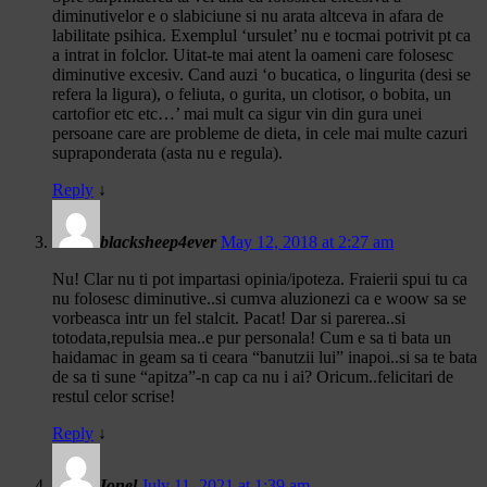
diminutivelor e o slabiciune si nu arata altceva in afara de
labilitate psihica. Exemplul ‘ursulet’ nu e tocmai potrivit pt ca
a intrat in folclor. Uitat-te mai atent la oameni care folosesc
diminutive excesiv. Cand auzi ‘o bucatica, o lingurita (desi se
refera la ligura), o feliuta, o gurita, un clotisor, o bobita, un
cartofior etc etc…’ mai mult ca sigur vin din gura unei
persoane care are probleme de dieta, in cele mai multe cazuri
supraponderata (asta nu e regula).
Reply
↓
blacksheep4ever
May 12, 2018 at 2:27 am
Nu! Clar nu ti pot impartasi opinia/ipoteza. Fraierii spui tu ca
nu folosesc diminutive..si cumva aluzionezi ca e woow sa se
vorbeasca intr un fel stalcit. Pacat! Dar si parerea..si
totodata,repulsia mea..e pur personala! Cum e sa ti bata un
haidamac in geam sa ti ceara “banutzii lui” inapoi..si sa te bata
de sa ti sune “apitza”-n cap ca nu i ai? Oricum..felicitari de
restul celor scrise!
Reply
↓
Ionel
July 11, 2021 at 1:39 am