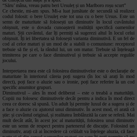
“Săru’ mâna, vreau patru beri Ursuleț și un Marlboro roșu scurt”
Ce chestie, mi-am spus. Mi-a luat jumătate de secundă să realizez
codul folosit: o bere Ursuleț este tot una cu o bere Ursus. Este un
semn de maturitate să folosești un diminutiv în locul cuvântului
obișnuit, este o dovada cunoașterii realității specifică oamenilor
maturi. Știi cuvântul, dar îți permiți să sugerezi altul în locul celui
obișnuit. Îți iei libertatea să folosești varianta diminutivă. E un fel de
cod al celor maturi și un mod de a stabili o comuniune: receptorul
trebuie să fie și el, la rândul lui, un om matur. Trebuie să înțeleagă
trimiterea pe care o face diminutivul și trebuie să accepte regulile
jocului.
Interpretarea mea este că folosirea diminutivelor este o declarație de
maturitate în interiorul căreia poți sugera (în loc să arați în mod
direct), poți face o aluzie sau o ironie, poți face referire la un cod
specific anumitor grupuri.
Diminutivul – ales în mod deliberat – este o treabă a maturității.
Copiii nu folosesc diminutivele decât pentru a indica în mod direct
ceea ce doresc să spună. Un adult își permite luxul de a sugera și de
a face o aluzie cu ajutorul unui diminutiv. În acest mod, el arată că
știe: și cuvântul original, și realitatea îmblânzită la care se referă. Mai
mult decât atât, în acest joc al maturității, folosirea unui diminutiv
este un semn de respect pentru partenerul de discuție. Folosind un
diminutiv, arați că ai încredere că celălalt va înțelege aluzia, că face
parte și el din cercul oamenilor maturi cu care îți poți permite să nu