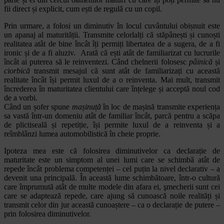
fii direct și explicit, cum ești de regulă cu un copil.
Prin urmare, a folosi un diminutiv în locul cuvântului obișnuit este
un apanaj al maturității. Transmite celorlalți că stăpânești și cunoști
realitatea atât de bine încât îți permiți libertatea de a sugera, de a fi
ironic și de a fi aluziv. Arată că ești atât de familiarizat cu lucrurile
încât ai puterea să le reinventezi. Când chelnerii folosesc
pâinică
și
ciorbică
transmit mesajul că sunt atât de familiarizați cu această
realitate încât își permit luxul de a o reinventa. Mai mult, transmit
încrederea în maturitatea clientului care înțelege și acceptă noul cod
de a vorbi.
Când un șofer spune
mașinuță
în loc de mașină transmite experiența
sa vastă într-un domeniu atât de familiar încât, parcă pentru a scăpa
de plictiseală și repetiție, își permite luxul de a reinventa și a
reîmblânzi lumea automobilistică în cheie proprie.
Ipoteza mea este că folosirea diminutivelor ca declarație de
maturitate este un simptom al unei lumi care se schimbă atât de
repede încât problema competenței – cel puțin la nivel declarativ – a
devenit una principală. În această lume schimbătoare, într-o cultură
care împrumută atât de multe modele din afara ei, şmecherii sunt cei
care se adaptează repede, care ajung să cunoască noile realități și
transmit celor din jur această cunoaștere – ca o declarație de putere –
prin folosirea diminutivelor.