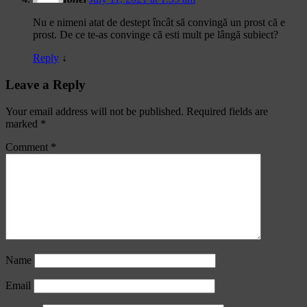
Nu e nimeni atat de destept încât să convingă un prost că e
prost. De ce te-as convinge că esti mult pe lângă subiect?
Reply
↓
Leave a Reply
Your email address will not be published.
Required fields are
marked
*
Comment
*
Name
Email