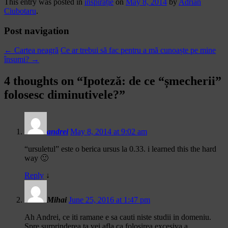
This entry was posted in
inspirație
on
May 8, 2014
by
Adrian
Ciubotaru
.
Post navigation
←
Cartea neagră
Ce ar trebui să fac pentru a mă cunoaște pe mine
însumi?
→
4 thoughts on “
Ipoteză: de ce “șmecherii”
folosesc diminutivele?
”
andrei
May 8, 2014 at 9:02 am
“ursuletul” este o berica ursus la 0.33. i learned this the hard
way 🙂
Reply
↓
Mihai
June 25, 2016 at 1:47 pm
Ah Andrei, ce iti ramane e sa cauti niste studii in domeniu.
Spre surprinderea ta vei afla ca folosirea excesiva a