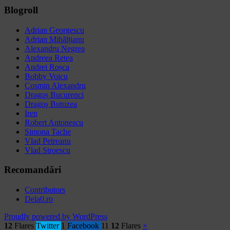
Blogroll
Adrian Georgescu
Adrian Mihălțianu
Alexandru Negrea
Andreea Retea
Andrei Roșca
Bobby Voicu
Cosmin Alexandru
Dragoș Bucurenci
Dragoș Butuzea
Iren
Robert Antonescu
Simona Tache
Vlad Petreanu
Vlad Stroescu
Recomandări
Contributors
Dela0.ro
Proudly powered by WordPress
12
Flares
Twitter
1
Facebook
11
12
Flares
×