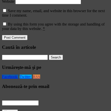
Website
Save my name, email, and website in this browser for the next
time I comment.
By using this form you agree with the storage and handling of
your data by this website.
*
Caută în articole
Search
for:
Urmăreşte-mă şi pe
Facebook
Twitter
RSS
Abonează-te prin email