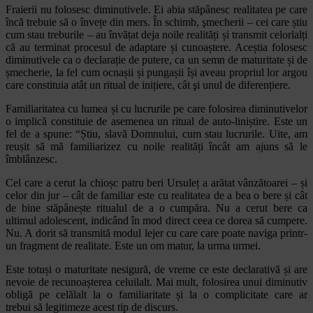
Fraierii nu folosesc diminutivele. Ei abia stăpânesc realitatea pe care
încă trebuie să o învețe din mers. În schimb, şmecherii – cei care știu
cum stau treburile – au învățat deja noile realități și transmit celorlalți
că au terminat procesul de adaptare și cunoaștere. Aceștia folosesc
diminutivele ca o declarație de putere, ca un semn de maturitate și de
șmecherie, la fel cum ocnașii și pungașii își aveau propriul lor argou
care constituia atât un ritual de inițiere, cât şi unul de diferențiere.
Familiaritatea cu lumea și cu lucrurile pe care folosirea diminutivelor
o implică constituie de asemenea un ritual de auto-liniștire. Este un
fel de a spune: “Știu, slavă Domnului, cum stau lucrurile. Uite, am
reușit să mă familiarizez cu noile realități încât am ajuns să le
îmblânzesc.
Cel care a cerut la chioșc patru beri Ursuleț a arătat vânzătoarei – și
celor din jur – cât de familiar este cu realitatea de a bea o bere și cât
de bine stăpânește ritualul de a o cumpăra. Nu a cerut bere ca
ultimul adolescent, indicând în mod direct ceea ce dorea să cumpere.
Nu. A dorit să transmită modul lejer cu care care poate naviga printr-
un fragment de realitate. Este un om matur, la urma urmei.
Este totuși o maturitate nesigură, de vreme ce este declarativă și are
nevoie de recunoașterea celuilalt. Mai mult, folosirea unui diminutiv
obligă pe celălalt la o familiaritate și la o complicitate care ar
trebui să legitimeze acest tip de discurs.