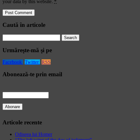
your data by this website.
*
Caută în articole
Search
for:
Urmăreşte-mă şi pe
Facebook
Twitter
RSS
Abonează-te prin email
Articole recente
Odiseea lui Homer
“The left wing of the day of judgment”