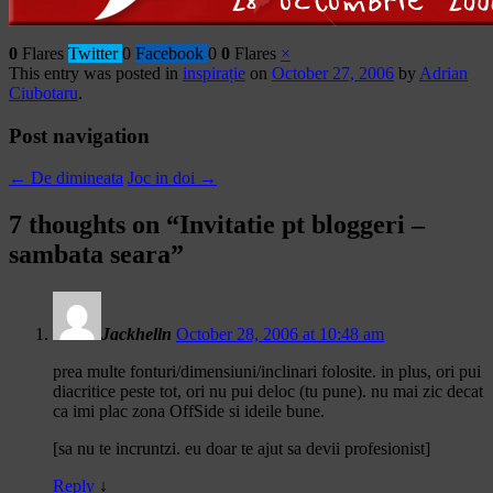
0
Flares
Twitter
0
Facebook
0
0
Flares
×
This entry was posted in
inspirație
on
October 27, 2006
by
Adrian
Ciubotaru
.
Post navigation
←
De dimineata
Joc in doi
→
7 thoughts on “
Invitatie pt bloggeri –
sambata seara
”
Jackhelln
October 28, 2006 at 10:48 am
prea multe fonturi/dimensiuni/inclinari folosite. in plus, ori pui
diacritice peste tot, ori nu pui deloc (tu pune). nu mai zic decat
ca imi plac zona OffSide si ideile bune.
[sa nu te incruntzi. eu doar te ajut sa devii profesionist]
Reply
↓