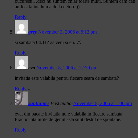
bucuresti…deci nu suntem chiar foarte multi. Suntem cam cati
au fost la intalnirea de la netoo :))
Reply
↓
grey
November 3, 2006 at 5:12 pm
si sambata 04.11? as veni si eu. 🙂
Reply
↓
eva
November 8, 2006 at 12:50 pm
invitatia este valabila pentru fiecare seara de sambata?
Reply
↓
sunhunter
Post author
November 8, 2006 at 1:00 pm
eva, din pacate invitatia nu e valabila in fiecare sambata.
Practic intalnirile de genul asta sunt destul de spontane.
Reply
↓