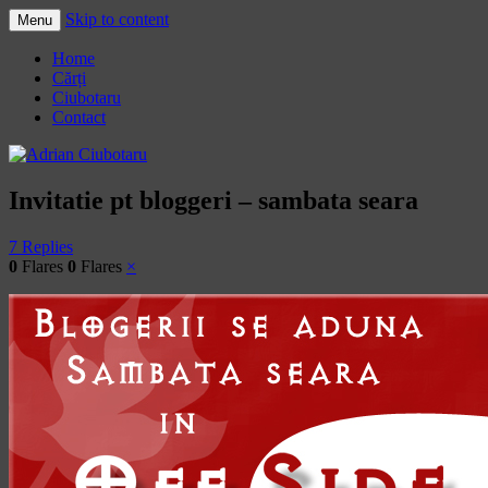
Skip to content
Menu
Adrian Ciubotaru
Home
Cărți
Ciubotaru
Contact
Invitatie pt bloggeri – sambata seara
7 Replies
0
Flares
0
Flares
×