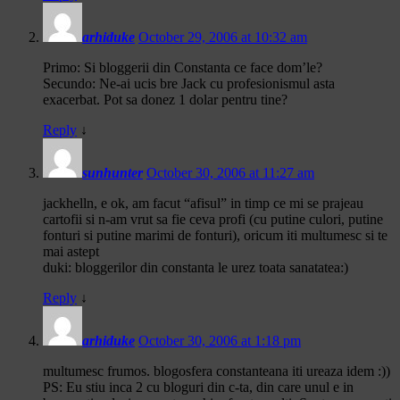
arhiduke
October 29, 2006 at 10:32 am
Primo: Si bloggerii din Constanta ce face dom’le?
Secundo: Ne-ai ucis bre Jack cu profesionismul asta
exacerbat. Pot sa donez 1 dolar pentru tine?
Reply
↓
sunhunter
October 30, 2006 at 11:27 am
jackhelln, e ok, am facut “afisul” in timp ce mi se prajeau
cartofii si n-am vrut sa fie ceva profi (cu putine culori, putine
fonturi si putine marimi de fonturi), oricum iti multumesc si te
mai astept
duki: bloggerilor din constanta le urez toata sanatatea:)
Reply
↓
arhiduke
October 30, 2006 at 1:18 pm
multumesc frumos. blogosfera constanteana iti ureaza idem :))
PS: Eu stiu inca 2 cu bloguri din c-ta, din care unul e in