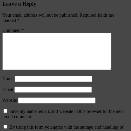
Leave a Reply
Your email address will not be published.
Required fields are
marked
*
Comment
*
Name
Email
Website
Save my name, email, and website in this browser for the next
time I comment.
By using this form you agree with the storage and handling of