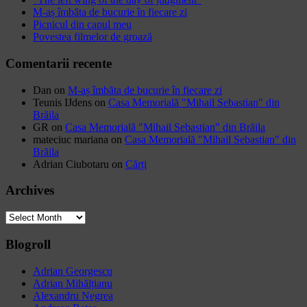
M-aș îmbăta de bucurie în fiecare zi
Picnicul din capul meu
Povestea filmelor de groază
Comentarii recente
Dan
on
M-aș îmbăta de bucurie în fiecare zi
Teunis IJdens
on
Casa Memorială "Mihail Sebastian" din
Brăila
GR
on
Casa Memorială "Mihail Sebastian" din Brăila
mateciuc mariana
on
Casa Memorială "Mihail Sebastian" din
Brăila
Adrian Ciubotaru
on
Cărți
Archives
Archives
Blogroll
Adrian Georgescu
Adrian Mihălțianu
Alexandru Negrea