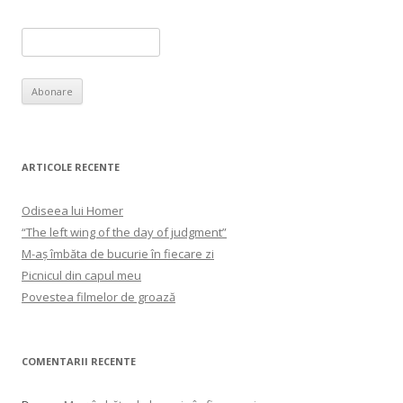
ARTICOLE RECENTE
Odiseea lui Homer
“The left wing of the day of judgment”
M-aș îmbăta de bucurie în fiecare zi
Picnicul din capul meu
Povestea filmelor de groază
COMENTARII RECENTE