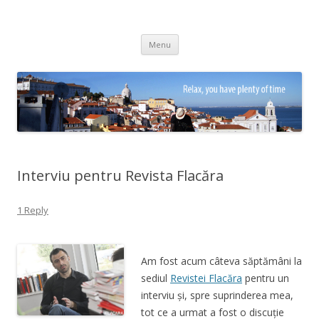
Adrian Ciubotaru
Skip
Menu
to
content
Interviu pentru Revista Flacăra
1 Reply
Am fost acum câteva săptămâni la
sediul
Revistei Flacăra
pentru un
interviu și, spre suprinderea mea,
tot ce a urmat a fost o discuție