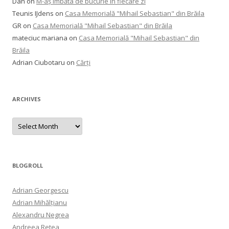
Dan
on
M-aș îmbăta de bucurie în fiecare zi
Teunis IJdens
on
Casa Memorială "Mihail Sebastian" din Brăila
GR
on
Casa Memorială "Mihail Sebastian" din Brăila
mateciuc mariana
on
Casa Memorială "Mihail Sebastian" din
Brăila
Adrian Ciubotaru
on
Cărți
ARCHIVES
Archives
BLOGROLL
Adrian Georgescu
Adrian Mihălțianu
Alexandru Negrea
Andreea Retea