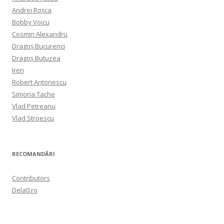
Andrei Roșca
Bobby Voicu
Cosmin Alexandru
Dragoș Bucurenci
Dragoș Butuzea
Iren
Robert Antonescu
Simona Tache
Vlad Petreanu
Vlad Stroescu
RECOMANDĂRI
Contributors
Dela0.ro