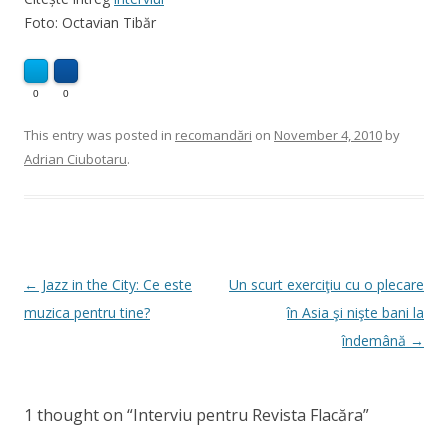
Foto: Octavian Tibăr
0
0
This entry was posted in
recomandări
on
November 4, 2010
by
Adrian Ciubotaru
.
Post
←
Jazz in the City: Ce este
Un scurt exerciţiu cu o plecare
navigation
muzica pentru tine?
în Asia şi nişte bani la
îndemână
→
1 thought on “
Interviu pentru Revista Flacăra
”