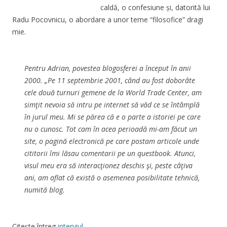
caldă, o confesiune și, datorită lui
Radu Pocovnicu, o abordare a unor teme “filosofice” dragi
mie.
Pentru Adrian, povestea blogosferei a început în anii
2000. „Pe 11 septembrie 2001, când au fost doborâte
cele două turnuri gemene de la
World Trade Center
, am
simţit nevoia să intru pe internet să văd ce se întâmplă
în jurul meu. Mi se părea că e o parte a istoriei pe care
nu o cunosc. Tot cam în acea perioadă mi-am făcut un
site, o pagină electronică pe care postam articole unde
cititorii îmi lăsau comentarii pe un
questbook
. Atunci,
visul meu era să interacţionez deschis şi, peste câţiva
ani, am aflat că există o asemenea posibilitate tehnică,
numită blog.
Citește întreg
interviul