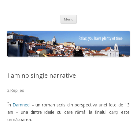
Adrian Ciubotaru
Skip
Menu
to
content
I am no single narrative
2 Replies
În
Damned
– un roman scris din perspectiva unei fete de 13
ani – una dintre ideile cu care rămâi la finalul cărții este
următoarea: