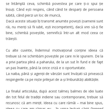
se întâmplă ceva, schimbă povestea pe care ți-o spui ție
însuți. Când ești respins, când când te desparți de persoana
iubită, când pierzi un loc de muncă,
Dacă aceste situații îți transmit anumite povești (oamenii sunt
răi, nu meriți să fii iubit, ești incompetent), dacă vrei să-ți fie
bine, schimbă poveștile, semnifică într-un alt mod ceea ce
trăiești.
Cu alte cuvinte, îndemnul motivațional conține ideea că
trebuie să ne schimbăm poveștile pe care ni le spunem. De la
a privi partea plină a paharului, de la un sut în fund e de fapt
un pas înainte, până la orice criză e o oportunitate.
La naiba, până și agenții de vânzări sunt învățati să privească
respingerile ca pe niște prilejuri de a-și îmbunătăți abilitățile.
La finalul articolului, după acest talmeș balmes de idei luate
din tot felul de tradiții indiene sau contemporane, trebuie să
recunosc că am mințit. Ideea cu care rămâi – mai bine spus,
ideea cu care am rămas eu – în urma lecturii cărții
Damned