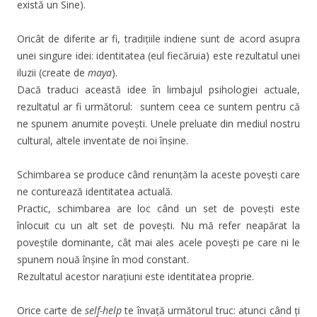
există un Sine).
Oricât de diferite ar fi, tradițiile indiene sunt de acord asupra
unei singure idei: identitatea (eul fiecăruia) este rezultatul unei
iluzii (create de
maya
).
Dacă traduci această idee în limbajul psihologiei actuale,
rezultatul ar fi următorul: suntem ceea ce suntem pentru că
ne spunem anumite povești. Unele preluate din mediul nostru
cultural, altele inventate de noi înșine.
Schimbarea se produce când renunțăm la aceste povești care
ne conturează identitatea actuală.
Practic, schimbarea are loc când un set de povești este
înlocuit cu un alt set de povești. Nu mă refer neapărat la
poveștile dominante, cât mai ales acele povești pe care ni le
spunem nouă înșine în mod constant.
Rezultatul acestor narațiuni este identitatea proprie.
Orice carte de
self-help
te învață următorul truc: atunci când ți