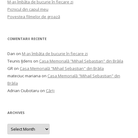
M-aș îmbăta de bucurie în fiecare zi
Picnicul din capul meu
Povestea filmelor de groază
COMENTARII RECENTE
Dan
on
M-aș îmbăta de bucurie în fiecare zi
Teunis IJdens
on
Casa Memorială "Mihail Sebastian" din Brăila
GR
on
Casa Memorială "Mihail Sebastian" din Brăila
mateciuc mariana
on
Casa Memorială "Mihail Sebastian" din
Brăila
Adrian Ciubotaru
on
Cărți
ARCHIVES
Archives