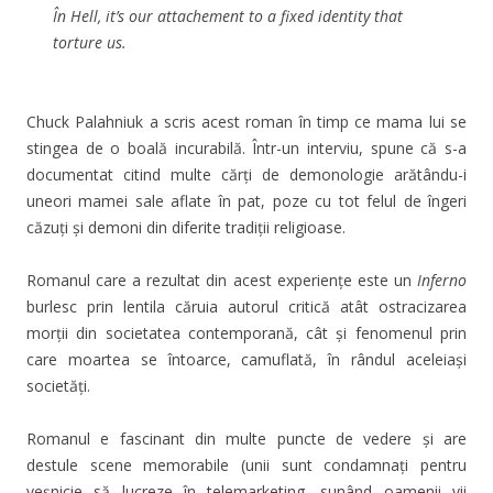
În Hell, it’s our attachement to a fixed identity that
torture us.
Chuck Palahniuk a scris acest roman în timp ce mama lui se
stingea de o boală incurabilă. Într-un interviu, spune că s-a
documentat citind multe cărți de demonologie arătându-i
uneori mamei sale aflate în pat, poze cu tot felul de îngeri
căzuți și demoni din diferite tradiții religioase.
Romanul care a rezultat din acest experiențe este un
Inferno
burlesc prin lentila căruia autorul critică atât ostracizarea
morții din societatea contemporană, cât și fenomenul prin
care moartea se întoarce, camuflată, în rândul aceleiași
societăți.
Romanul e fascinant din multe puncte de vedere și are
destule scene memorabile (unii sunt condamnați pentru
veșnicie să lucreze în telemarketing, sunând oamenii vii