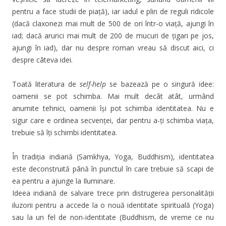
pentru a face studii de piață), iar iadul e plin de reguli ridicole
(dacă claxonezi mai mult de 500 de ori într-o viață, ajungi în
iad; dacă arunci mai mult de 200 de mucuri de țigari pe jos,
ajungi în iad), dar nu despre roman vreau să discut aici, ci
despre câteva idei.
Toată literatura de
self-help
se bazează pe o singură idee:
oamenii se pot schimba. Mai mult decât atât, urmând
anumite tehnici, oamenii își pot schimba identitatea. Nu e
sigur care e ordinea secvenței, dar pentru a-ți schimba viața,
trebuie să îți schimbi identitatea.
În tradiția indiană (Samkhya, Yoga, Buddhism), identitatea
este deconstruită până în punctul în care trebuie să scapi de
ea pentru a ajunge la Iluminare.
Ideea indiană de salvare trece prin distrugerea personalității
iluzorii pentru a accede la o nouă identitate spirituală (Yoga)
sau la un fel de non-identitate (Buddhism, de vreme ce nu