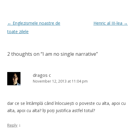
Post
←
Englezismele noastre de
Henric al III-lea
→
navigation
toate zilele
2 thoughts on “
I am no single narrative
”
dragos c
November 12, 2013 at 11:04 pm
dar ce se întâmplă când înlocuiești o poveste cu alta, apoi cu
alta, apoi cu alta? îți poți justifica astfel totul?
↓
Reply