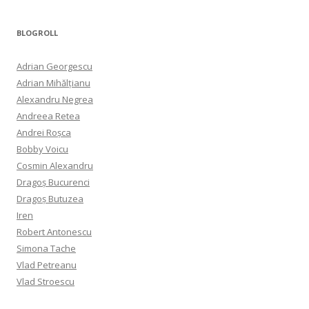
BLOGROLL
Adrian Georgescu
Adrian Mihălțianu
Alexandru Negrea
Andreea Retea
Andrei Roșca
Bobby Voicu
Cosmin Alexandru
Dragoș Bucurenci
Dragoș Butuzea
Iren
Robert Antonescu
Simona Tache
Vlad Petreanu
Vlad Stroescu