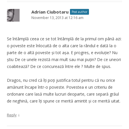
Adrian Ciubotaru
Post author
November 13, 2013 at 12:16 am
Se întâmplă ceea ce se tot întâmplă de la primul om până azi:
o poveste este înlocuită de o alta care la rândul e dată la o
parte de o altă poveste și tot așa. E progres, e evoluție? Nu
știu De ce unele rezistă mai mult sau mai puțin? De ce uneori
coabitează? De ce concurează între ele ? Multe de spus.
Dragos, nu cred că îți poți justifica totul pentru că nu orice
amănunt încape într-o poveste. Povestea e un criteriu de
ordonare care lasă multe lucruri deoparte, care separă grăul
de neghină, care îți spune ce merită amintit și ce merită uitat.
↓
Reply